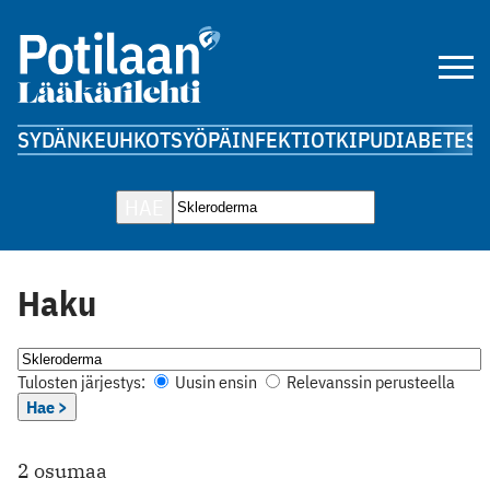
SYDÄN
KEUHKOT
SYÖPÄ
INFEKTIOT
KIPU
DIABETES
A
HAE
Haku
Tulosten järjestys:
Uusin ensin
Relevanssin perusteella
Hae >
2 osumaa