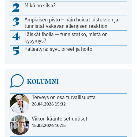
2
Mikä on silsa?
3
Ampiaisen pisto – näin hoidat pistoksen ja
tunnistat vakavan allergisen reaktion
4
Läiskät iholla — tunnistatko, mistä on
kysymys?
5
Palleatyrä: syyt, oireet ja hoito
KOLUMNI
Terveys on osa turvallisuutta
26.04.2026 15:32
Viikon käänteiset uutiset
15.03.2026 10:15