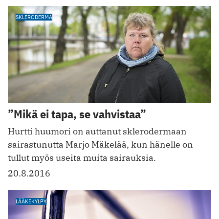
SKLERODERMA
”Mikä ei tapa, se vahvistaa”
Hurtti huumori on auttanut sklerodermaan
sairastunutta Marjo Mäkelää, kun hänelle on
tullut myös useita muita sairauksia.
20.8.2016
LÄÄKEKYLPY