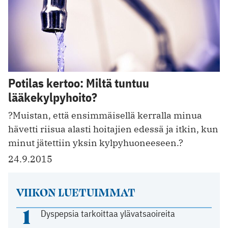
Potilas kertoo: Miltä tuntuu
lääkekylpyhoito?
?Muistan, että ensimmäisellä kerralla minua
hävetti riisua alasti hoitajien edessä ja itkin, kun
minut jätettiin yksin kylpyhuoneeseen.?
24.9.2015
VIIKON LUETUIMMAT
1
Dyspepsia tarkoittaa ylävatsaoireita