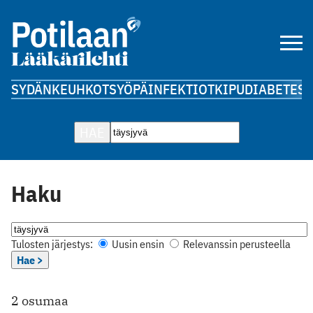
SYDÄN
KEUHKOT
SYÖPÄ
INFEKTIOT
KIPU
DIABETES
A
HAE
Haku
Tulosten järjestys:
Uusin ensin
Relevanssin perusteella
Hae >
2 osumaa