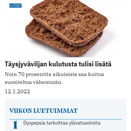
UUTISET
Täysjyväviljan kulutusta tulisi lisätä
Noin 70 prosenttia aikuisista saa kuitua
suositeltua vähemmän.
12.1.2022
VIIKON LUETUIMMAT
1
Dyspepsia tarkoittaa ylävatsaoireita