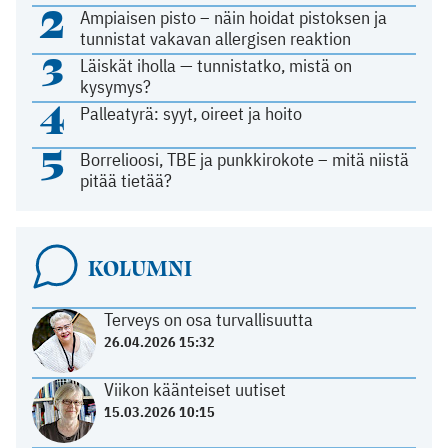
2
Ampiaisen pisto – näin hoidat pistoksen ja
tunnistat vakavan allergisen reaktion
3
Läiskät iholla — tunnistatko, mistä on
kysymys?
4
Palleatyrä: syyt, oireet ja hoito
5
Borrelioosi, TBE ja punkkirokote – mitä niistä
pitää tietää?
KOLUMNI
Terveys on osa turvallisuutta
26.04.2026 15:32
Viikon käänteiset uutiset
15.03.2026 10:15