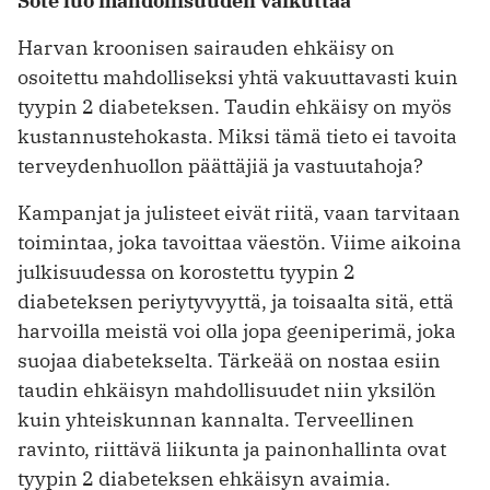
Sote luo mahdollisuuden vaikuttaa
Harvan kroonisen sairauden ehkäisy on
osoitettu mahdolliseksi yhtä vakuuttavasti kuin
tyypin 2 diabeteksen. Taudin ehkäisy on myös
kustannustehokasta. Miksi tämä tieto ei tavoita
terveydenhuollon päättäjiä ja vastuutahoja?
Kampanjat ja julisteet eivät riitä, vaan tarvitaan
toimintaa, joka tavoittaa väestön. Viime aikoina
julkisuudessa on korostettu tyypin 2
diabeteksen periytyvyyttä, ja toisaalta sitä, että
harvoilla meistä voi olla jopa geeniperimä, joka
suojaa diabetekselta. Tärkeää on nostaa esiin
taudin ehkäisyn mahdollisuudet niin yksilön
kuin yhteiskunnan kannalta. Terveellinen
ravinto, riittävä liikunta ja painonhallinta ovat
tyypin 2 diabeteksen ehkäisyn avaimia.