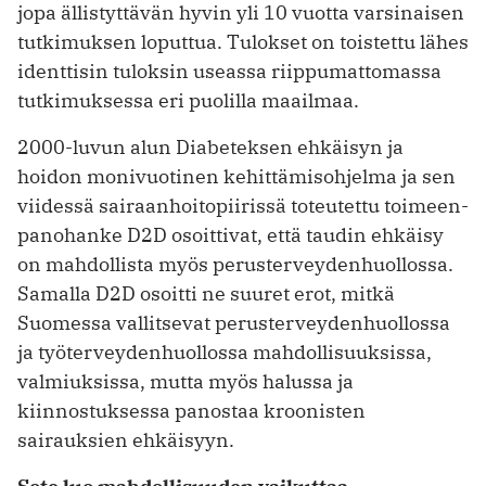
jopa ällistyttävän hyvin yli 10 vuotta varsinaisen
tutkimuksen loputtua. Tulokset on toistettu lähes
identtisin tuloksin useassa riippumattomassa
tutkimuksessa eri puolilla maailmaa.
2000-luvun alun Diabeteksen ehkäisyn ja
hoidon monivuotinen kehittämisohjelma ja sen
viidessä sairaanhoitopiirissä toteutettu toimeen­
panohanke D2D osoittivat, että taudin ehkäisy
on mahdollista myös perusterveydenhuollossa.
Samalla D2D osoitti ne suuret erot, mitkä
Suomessa vallitsevat perusterveydenhuollossa
ja työterveydenhuollossa mahdollisuuksissa,
valmiuksissa, mutta myös halussa ja
kiinnostuksessa panostaa kroonisten
sairauksien ehkäisyyn.