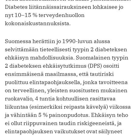
Diabetes liitännäissairauksineen lohkaisee jo
nyt 10–15 % terveydenhuollon
kokonaiskustannuksista.
Suomessa herättiin jo 1990-luvun alussa
selvittämään tieteellisesti tyypin 2 diabeteksen
ehkäisyn mahdollisuuksia. Suomalainen tyypin
2 diabeteksen ehkäisytutkimus (DPS) osoitti
ensimmäisenä maailmassa, että tautiriski
puolittuu elintapaohjauksella, jonka tavoitteena
on terveellinen, yleisten suositusten mukainen
ruokavalio, 4 tuntia kohtuullisen rasittavaa
liikuntaa (esimerkiksi reipasta kävelyä) viikossa
ja vähintään 5 % painonpudotus. Ehkäisyn teho
ei ollut riippuvainen taudin riskigeeneistä, ja
elintapaohjauksen vaikutukset ovat säilyneet