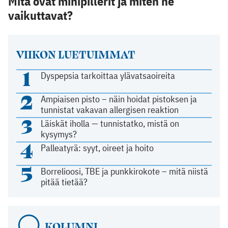
Mitä ovat minipillerit ja miten ne
vaikuttavat?
VIIKON LUETUIMMAT
1
Dyspepsia tarkoittaa ylävatsaoireita
2
Ampiaisen pisto – näin hoidat pistoksen ja
tunnistat vakavan allergisen reaktion
3
Läiskät iholla — tunnistatko, mistä on
kysymys?
4
Palleatyrä: syyt, oireet ja hoito
5
Borrelioosi, TBE ja punkkirokote – mitä niistä
pitää tietää?
KOLUMNI