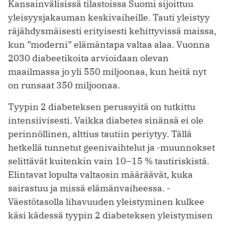
Kansainvälisissä tilastoissa Suomi sijoittuu
yleisyysjakauman keskivaiheille. Tauti yleistyy
räjähdysmäisesti erityisesti kehittyvissä maissa,
kun ”moderni” elämäntapa valtaa alaa. Vuonna
2030 diabeetikoita arvioidaan olevan
maailmassa jo yli 550 miljoonaa, kun heitä nyt
on runsaat 350 miljoonaa.
Tyypin 2 diabeteksen perussyitä on tutkittu
intensiivisesti. Vaikka diabetes sinänsä ei ole
perinnöllinen, alttius tautiin periytyy. Tällä
hetkellä tunnetut geenivaihtelut ja -muunnokset
selittävät kuitenkin vain 10–15 % tautiriskistä.
Elintavat lopulta valtaosin määräävät, ­kuka
sairastuu ja missä elämänvaiheessa. ­
Väestötasolla lihavuuden yleistyminen kulkee
käsi kädessä tyypin 2 diabeteksen yleistymisen