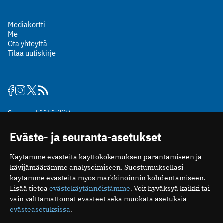
Mediakortti
Me
Ota yhteyttä
Tilaa uutiskirje
Suomen Lääkäriliitto
Mäkelänkatu 2, PL 49
Eväste- ja seuranta-asetukset
00510 Helsinki
puh. (09) 393 091
Käytämme evästeitä käyttökokemuksen parantamiseen ja
toimitus@potilaanlaakarilehti.fi
kävijämäärämme analysoimiseen. Suostumuksellasi
käytämme evästeitä myös markkinoinnin kohdentamiseen.
ISSN 2323-9476
Lisää tietoa
evästekäytännöistämme
. Voit hyväksyä kaikki tai
vain välttämättömät evästeet sekä muokata asetuksia
evästeasetuksissa
.