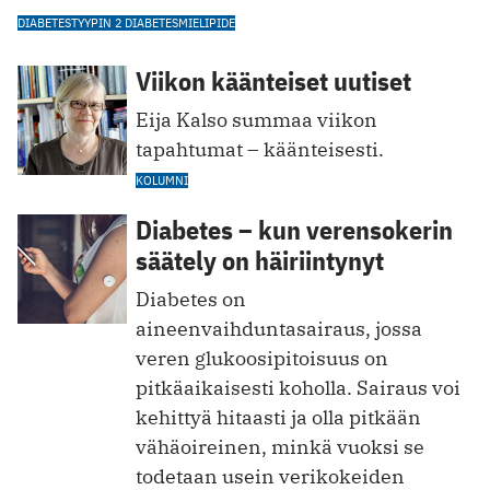
DIABETES
TYYPIN 2 DIABETES
MIELIPIDE
Viikon käänteiset uutiset
Eija Kalso summaa viikon
tapahtumat – käänteisesti.
KOLUMNI
Diabetes – kun verensokerin
säätely on häiriintynyt
Diabetes on
aineenvaihduntasairaus, jossa
veren glukoosipitoisuus on
pitkäaikaisesti koholla. Sairaus voi
kehittyä hitaasti ja olla pitkään
vähäoireinen, minkä vuoksi se
todetaan usein verikokeiden