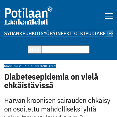
SYDÄN
KEUHKOT
SYÖPÄ
INFEKTIOT
KIPU
DIABETES
A
HAE
DIABETES
TYYPIN 2 DIABETES
MIELIPIDE
Diabetesepidemia on vielä
ehkäistävissä
Harvan kroonisen sairauden ehkäisy
on osoitettu mahdolliseksi yhtä