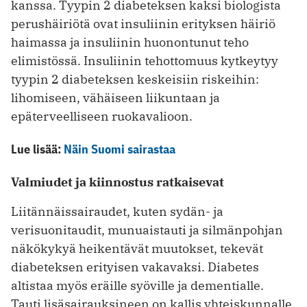
kanssa. Tyypin 2 diabeteksen kaksi biologista
perushäiriötä ovat insuliinin erityksen häiriö
haimassa ja insuliinin huonontunut teho
elimistössä. Insuliinin tehottomuus kytkeytyy
tyypin 2 diabeteksen keskeisiin riskeihin:
lihomiseen, vähäiseen liikuntaan ja
epäterveelliseen ruokavalioon.
Lue lisää:
Näin Suomi sairastaa
Valmiudet ja kiinnostus ratkaisevat
Liitännäissairaudet, kuten sydän- ja
verisuonitaudit, munuaistauti ja silmänpohjan
näkö­kykyä heikentävät muutokset, tekevät
diabeteksen erityisen vakavaksi. Diabetes
altistaa myös eräille syöville ja dementialle.
Tauti lisäsairauksineen on kallis yhteiskunnalle.