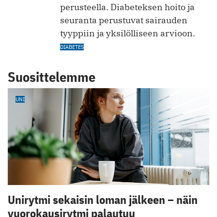
perusteella. Diabeteksen hoito ja
seuranta perustuvat sairauden
tyyppiin ja yksilölliseen arvioon.
DIABETES
Suosittelemme
UNI
Unirytmi sekaisin loman jälkeen – näin
vuorokausirytmi palautuu