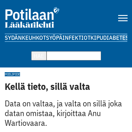
SYDÄN
KEUHKOT
SYÖPÄ
INFEKTIOT
KIPU
DIABETES
A
HAE
MIELIPIDE
Kellä tieto, sillä valta
Data on valtaa, ja valta on sillä joka
datan omistaa, kirjoittaa Anu
Wartiovaara.