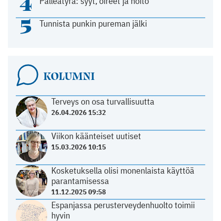
4
Palleatyrä: syyt, oireet ja hoito
5
Tunnista punkin pureman jälki
KOLUMNI
Terveys on osa turvallisuutta
26.04.2026 15:32
Viikon käänteiset uutiset
15.03.2026 10:15
Kosketuksella olisi monenlaista käyttöä
parantamisessa
11.12.2025 09:58
Espanjassa perusterveydenhuolto toimii
hyvin