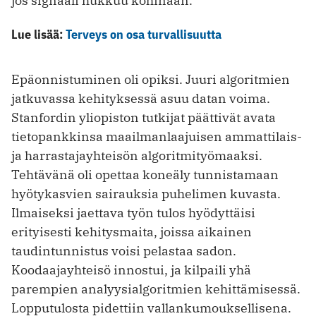
jos signaali hukkuu kohinaan.
Lue lisää:
Terveys on osa turvallisuutta
Epäonnistuminen oli opiksi. Juuri algorit­mien
jatkuvassa ke­hityksessä asuu datan voima.
Stanfordin yliopiston tutkijat päättivät avata
tietopankkinsa maailmanlaajuisen ammattilais-
ja harras­tajayhteisön algoritmityömaaksi.
Tehtävänä oli opettaa koneäly tunnistamaan
hyötykasvien sairauksia puhelimen kuvasta.
Ilmaiseksi jaettava työn tulos hyödyttäisi
erityisesti kehitysmaita, joissa aikainen
taudintunnistus voisi pelastaa sadon.
Koodaajayhteisö innostui, ja kilpaili yhä
parempien analyysialgoritmien kehittämisessä.
Lopputulosta pidettiin vallankumouksellisena.