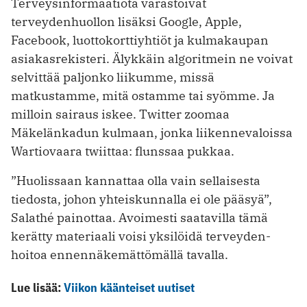
Terveysinformaatiota varastoivat
terveydenhuollon lisäksi Google, Apple,
Facebook, luottokorttiyhtiöt ja kulmakaupan
asiakasrekisteri. Älykkäin algoritmein ne voivat
selvittää paljonko liikumme, missä
matkustamme, mitä ostamme tai syömme. Ja
milloin sairaus iskee. Twitter zoomaa
Mäkelänkadun kulmaan, jonka liikennevaloissa
Wartiovaara twiittaa: flunssaa pukkaa.
”Huolissaan kannattaa olla vain sellaisesta
tiedosta, johon yhteiskunnalla ei ole pääsyä”,
Salathé painottaa. Avoimesti saatavilla tämä
kerätty materiaali voisi yksilöidä terveyden­
hoitoa ennennäkemättömällä tavalla.
Lue lisää:
Viikon käänteiset uutiset