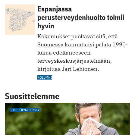
Espanjassa
perusterveydenhuolto toimii
hyvin
Kokemukset puoltavat sitä, että
Suomessa kannattaisi palata 1990-
lukua edeltäneeseen
terveyskeskusjärjestelmään,
kirjoittaa Jari Lehtonen.
KOLUMNI
Suosittelemme
SIITEPÖLYALLERGIA