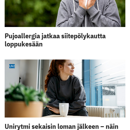
Pujoallergia jatkaa siitepölykautta
loppukesään
UNI
Unirytmi sekaisin loman jälkeen – näin