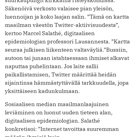
suurkaupungit kirkkaina risteyskohdissa.
Säkenöivä verkosto valaisee pian yleisön,
luennoijan ja koko laajan salin. ”Tämä on kartta
maailman väestön Twitter-aktiivisuudesta”,
kertoo Marcel Salathé, digitaalisen
epidemiologian professori Lausannesta. ”Kartta
seuraa julkisen liikenteen valtaväyliä.”Bussiin,
autoon tai junaan istah­taessaan ihmiset alkavat
naputtaa puhelintaan. Jos laite sallii
paikallistamisen, Twitter määrittää heidän
sijaintinsa hämmästyttävällä tarkkuudella, jopa
yksittäiseen kadunkulmaan.
Sosiaalisen median maailmanlaajuinen
leviäminen on luonut uuden tieteen alan,
digitaalisen epidemiologian. Salathé
konkretisoi: ”Internet tavoittaa suuremman