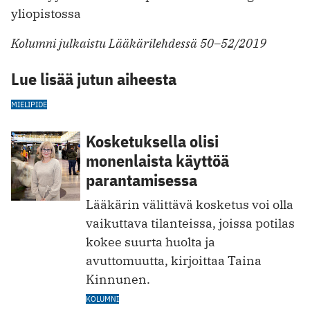
yliopistossa
Kolumni julkaistu Lääkärilehdessä 50–52/2019
Lue lisää jutun aiheesta
MIELIPIDE
Kosketuksella olisi
monenlaista käyttöä
parantamisessa
Lääkärin välittävä kosketus voi olla
vaikuttava tilanteissa, joissa potilas
kokee suurta huolta ja
avuttomuutta, kirjoittaa Taina
Kinnunen.
KOLUMNI