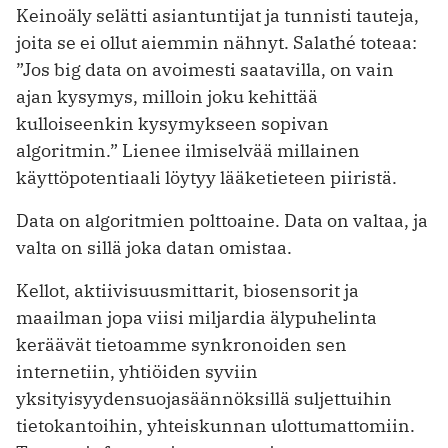
Keinoäly selätti asiantuntijat ja tunnisti tauteja,
joita se ei ollut aiemmin nähnyt. Salathé toteaa:
”Jos big data on avoimesti saatavilla, on vain
ajan kysymys, milloin joku kehittää
kulloiseenkin kysymykseen sopivan
algoritmin.” Lienee ilmiselvää millainen
käyttöpotentiaali löytyy lääketieteen piiristä.
Data on algoritmien polttoaine. Data on valtaa, ja
valta on sillä joka datan omistaa.
Kellot, aktiivisuusmittarit, biosensorit ja
maailman jopa viisi miljardia älypuhelinta
keräävät tietoamme synkronoiden sen
internetiin, yh­tiöiden syviin
yksityisyydensuojasäännöksillä suljettuihin
tietokantoihin, yhteiskunnan ulottumattomiin.