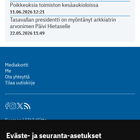
Poikkeuksia toimiston kesäaukioloissa
11.06.2026 12:21
Tasavallan presidentti on myöntänyt arkkiatrin
arvonimen Päivi Hietaselle
22.05.2026 11:49
Mediakortti
Me
Ota yhteyttä
Tilaa uutiskirje
Suomen Lääkäriliitto
Mäkelänkatu 2, PL 49
Eväste- ja seuranta-asetukset
00510 Helsinki