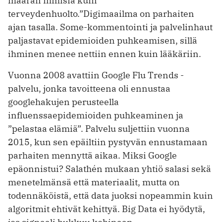
määrän ihmisiä kuin
terveydenhuolto.”Digimaailma on parhaiten
ajan tasalla. Some-kommentointi ja palvelinhaut
paljastavat epidemioiden puhkeamisen, sillä
ihminen menee nettiin ennen kuin lääkäriin.
Vuonna 2008 avattiin Google Flu Trends -
palvelu, jonka tavoitteena oli ennustaa
googlehakujen perusteella
influenssaepidemioiden puhkeaminen ja
”pelastaa elämiä”. Palvelu suljettiin vuonna
2015, kun sen epäiltiin pystyvän ennustamaan
parhaiten mennyttä aikaa. Miksi Google
epäonnistui? Salathén mukaan yhtiö salasi sekä
menetelmänsä että materiaalit, mutta on
todennäköistä, että data juoksi nopeammin kuin
algoritmit ehtivät kehittyä. Big Data ei hyödytä,