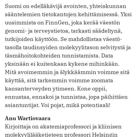
Suomi on edelläkävijä avointen, yhteiskunnan
sääntelemien tietokantojen kehittämisessä. Yksi
uusimmista on FinnGen, joka kerää väestön
genomi- ja terveystietoa, tarkasti säädeltynä,
tutkijoiden käyttöön. Se mahdollistaa väestö­
tasolla taudinsyiden molekyylitason selvitystä ja
täsmähoitokohteiden tunnistamista. Data
yksinään ei kuitenkaan kykene mihinkään.
Mitä avoimemmin ja älykkäämmin voimme sitä
käyttää, sitä tarkemmin voimme zoomata
kansanterveyden ytimeen. Kone oppii,
ennustaa, ennakoi ja tunnistaa, jopa päihittäen
asiantun­tijat. Voi pojat, mikä potentiaali!
Anu Wartiovaara
Kirjoittaja on akatemiaprofessori ja kliinisen
molekyylilääketieteen professori Helsingin