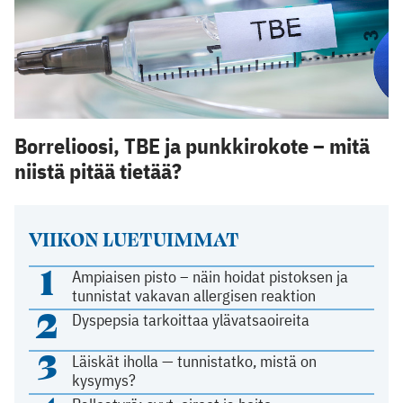
Borrelioosi, TBE ja punkkirokote – mitä
niistä pitää tietää?
VIIKON LUETUIMMAT
1
Ampiaisen pisto – näin hoidat pistoksen ja
tunnistat vakavan allergisen reaktion
2
Dyspepsia tarkoittaa ylävatsaoireita
3
Läiskät iholla — tunnistatko, mistä on
kysymys?