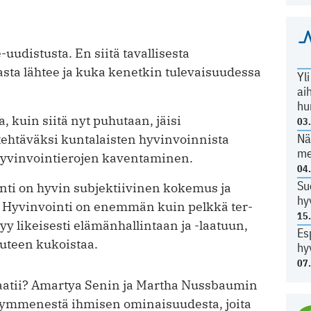
-uudistusta. En siitä tavallisesta
sta lähtee ja kuka kenetkin tulevaisuudessa
Yl
ai
hu
a, kuin siitä nyt puhutaan, jäisi
03
Nä
ehtäväksi kuntalaisten hyvinvoinnista
me
hyvinvointierojen kaventaminen.
04
Su
inti on hyvin subjektiivinen kokemus ja
hy
sä. Hyvinvointi on enemmän kuin pelkkä ter­
15
yy likeisesti elämänhallintaan ja -laatuun,
Es
uuteen kukoistaa.
hy
07
atii? Amartya Senin ja Martha Nussbaumin
kymmenestä ihmisen ominaisuudesta, joita