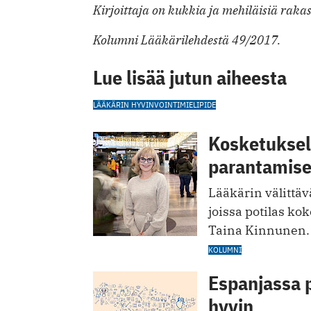
Kirjoittaja on kukkia ja mehiläisiä raka
Kolumni Lääkärilehdestä 49/2017.
Lue lisää jutun aiheesta
LÄÄKÄRIN HYVINVOINTI
MIELIPIDE
Kosketuksell
parantamis
Lääkärin välittävä
joissa potilas kok
Taina Kinnunen.
KOLUMNI
Espanjassa 
hyvin