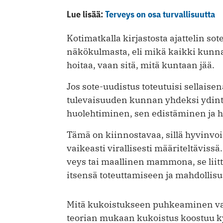
Lue lisää:
Terveys on osa turvallisuutta
Kotimatkalla kirjastosta ajattelin sote
näkökulmasta, eli mikä kaikki kunna
hoitaa, vaan sitä, mitä kuntaan jää.
Jos sote-uudistus toteutuisi sellaisen
tulevaisuuden kunnan yhdeksi ydint
huolehtiminen, sen edistäminen ja 
Tämä on kiinnostavaa, sillä hyvinvo
vaikeasti virallisesti määriteltävis
veys tai maallinen mammona, se liitt
itsensä toteuttamiseen ja mahdollis
Mitä kukoistukseen puhkeaminen va
teorian mukaan kukoistus koostuu 