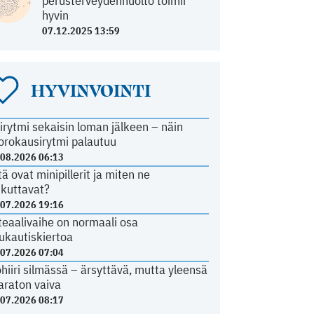
perusterveydenhuolto toimii
hyvin
07.12.2025 13:59
HYVINVOINTI
irytmi sekaisin loman jälkeen – näin
orokausirytmi palautuu
.08.2026 06:13
tä ovat minipillerit ja miten ne
ikuttavat?
.07.2026 19:16
teaalivaihe on normaali osa
ukautiskiertoa
.07.2026 07:04
ohiiri silmässä – ärsyttävä, mutta yleensä
araton vaiva
.07.2026 08:17