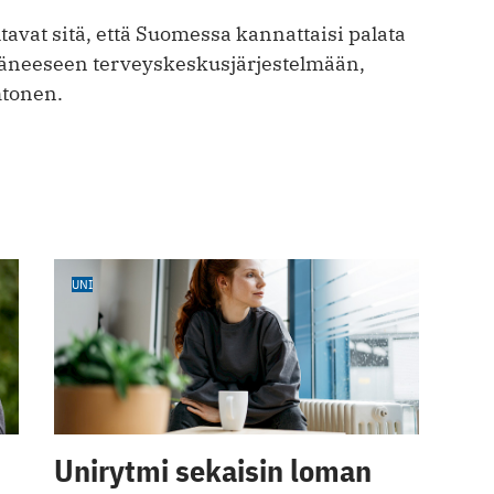
avat sitä, että Suomessa kannattaisi palata
äneeseen terveyskeskusjärjestelmään,
htonen.
UNI
Unirytmi sekaisin loman