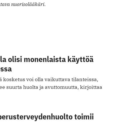
stava nuorisolääkäri.
a olisi monenlaista käyttöä
essa
 kosketus voi olla vaikuttava tilanteissa,
ee suurta huolta ja avuttomuutta, kirjoittaa
perusterveydenhuolto toimii