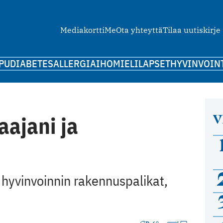
Mediakortti
Me
Ota yhteyttä
Tilaa uutiskirje
PU
DIABETES
ALLERGIA
IHO
MIELI
LAPSET
HYVINVOIN
V
aajani ja
t hyvinvoinnin rakennuspalikat,