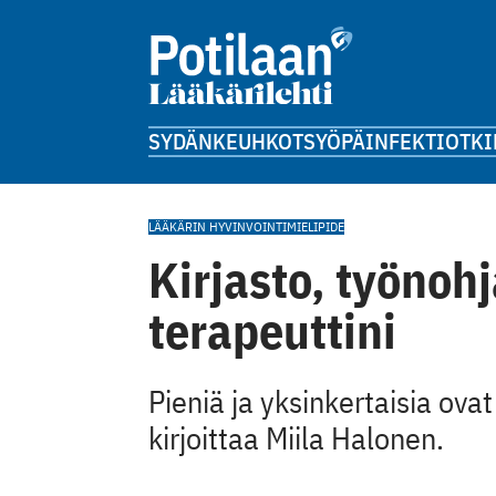
SYDÄN
KEUHKOT
SYÖPÄ
INFEKTIOT
KI
LÄÄKÄRIN HYVINVOINTI
MIELIPIDE
Kirjasto, työnohj
terapeuttini
Pieniä ja yksinkertaisia ova
kirjoittaa Miila Halonen.