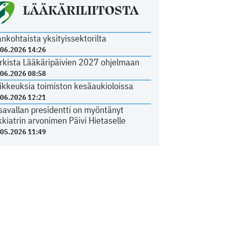
LÄÄKÄRILIITOSTA
ankohtaista yksityissektorilta
.06.2026 14:26
rkista Lääkäripäivien 2027 ohjelmaan
.06.2026 08:58
ikkeuksia toimiston kesäaukioloissa
.06.2026 12:21
savallan presidentti on myöntänyt
kkiatrin arvonimen Päivi Hietaselle
.05.2026 11:49