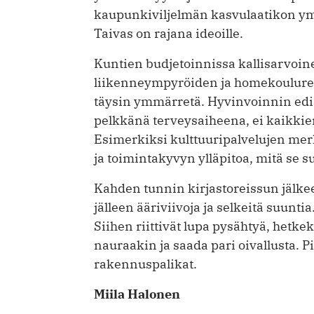
kaupunkiviljelmän kasvulaatikon ympä
Taivas on rajana ideoille.
Kuntien budjetoinnissa kallisarvoin
liikenneympyröiden ja homekoulurem
täysin ymmärretä. Hyvinvoinnin ed
pelkkänä terveysaiheena, ei kaikkie
Esimerkiksi kulttuuripalvelujen merk
ja toimintakyvyn ylläpitoa, mitä se 
Kahden tunnin kirjastoreissun jälkeen
jälleen ääri­viivoja ja selkeitä suunti
Siihen riittivät lupa pysähtyä, hetkek
nauraakin ja saada pari oivallusta. P
rakennuspalikat.
Miila Halonen