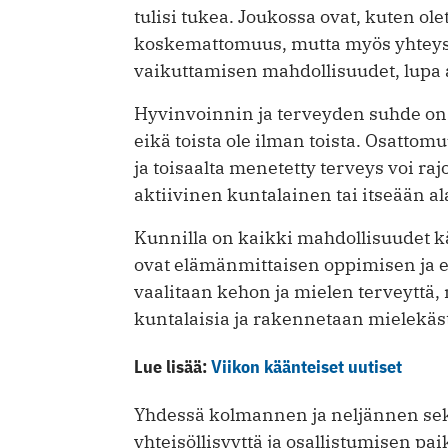
tulisi tukea. Joukossa ovat, kuten ole
koskemattomuus, mutta myös yhteys t
vaikuttamisen mahdollisuudet, lupa aj
Hyvinvoinnin ja terveyden suhde on
eikä toista ole ilman toista. Osattomu
ja toisaalta menetetty terveys voi ra
aktiivinen kuntalainen tai itseään al
Kunnilla on kaikki mahdollisuudet kä
ovat elämänmittaisen oppimisen ja e
vaalitaan kehon ja mielen terveyttä,
kuntalaisia ja rakennetaan mielekäs
Lue lisää:
Viikon käänteiset uutiset
Yhdessä kolmannen ja neljännen sek
yhteisöllisyyttä ja osallistumisen pai