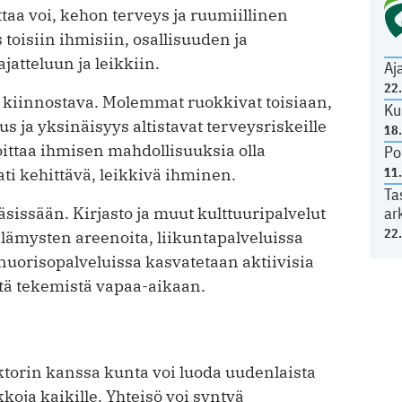
ttaa voi, kehon terveys ja ruumiillinen
oisiin ihmisiin, osallisuuden ja
atteluun ja leikkiin.
Aj
22
 kiinnostava. Molemmat ruokkivat toisiaan,
Ku
us ja yksinäisyys altistavat terveysriskeille
18
joittaa ihmisen mahdollisuuksia olla
Po
11
ati kehittävä, leikkivä ihminen.
Ta
ar
sissään. Kirjasto ja muut kulttuuripalvelut
22
lämysten areenoita, liikuntapalveluissa
 nuorisopalveluissa kasvatetaan aktiivisia
tä tekemistä vapaa-aikaan.
torin kanssa kunta voi luoda uudenlaista
kkoja kaikille. Yhteisö voi syntyä