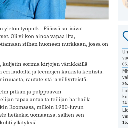
 yletön työputki. Päässä surisivat
et. Oli viikon ainoa vapaa ilta,
jottamaan siihen huoneen nurkkaan, jossa on
Un
vu
, kuljetin sormia kirjojen värikkäillä
05
Mi
 eri laidoilta ja teemojen kaikista kentistä.
va
iruuasta, rautateistä ja villiyrteistä.
26
Lu
telin pitkän ja pulppuavan
ku
telijan tapaa antaa taiteilijan harhailla
24
iikin Roomassa, milloin 1980-luvun
El
telu hetkeksi uomaansa, sallien sen
va
ohti yllätyksiä.
15