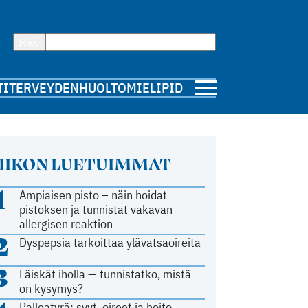
Hae
TI
TERVEYDENHUOLTO
MIELIPIDE
IIKON LUETUIMMAT
1
Ampiaisen pisto – näin hoidat
pistoksen ja tunnistat vakavan
allergisen reaktion
2
Dyspepsia tarkoittaa ylävatsaoireita
3
Läiskät iholla — tunnistatko, mistä
on kysymys?
Palleatyrä: syyt, oireet ja hoito