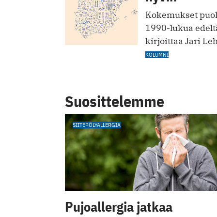
Kokemukset puolt
1990-lukua edelt
kirjoittaa Jari Le
KOLUMNI
Suosittelemme
SIITEPÖLYALLERGIA
Pujoallergia jatkaa