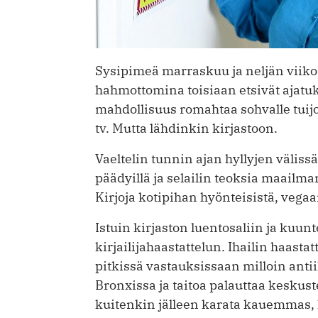
Sysipimeä marraskuu ja neljän viikon
hahmottomina toi­siaan etsivät ajatuks
mahdollisuus romahtaa sohvalle tui
tv. Mutta lähdinkin kirjastoon.
Vaeltelin tunnin ajan hyllyjen välissä
päädyillä ja selailin teoksia maailman
Kirjoja kotipihan hyönteisistä, vegaan
Istuin kirjaston luentosaliin ja kuun
kirjailijahaastattelun. Ihailin haastat
pitkissä vastauksissaan milloin ant
Bronxissa ja taitoa palauttaa keskus
kuitenkin jälleen karata kauemmas, k