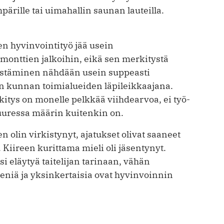
rille tai uimahallin saunan lauteilla.
en hyvinvointityö jää usein
onttien jalkoihin, eikä sen merkitystä
istäminen nähdään usein suppeasti
n kunnan toimialueiden läpileikkaajana.
itys on monelle pelkkää viihdearvoa, ei työ-
suuressa määrin kuitenkin on.
 olin virkistynyt, ajatukset olivat saaneet
a. Kiireen kurittama mieli oli jäsentynyt.
si eläytyä taitelijan tarinaan, vähän
ieniä ja yksin­kertaisia ovat hyvinvoinnin