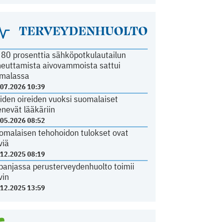
TERVEYDENHUOLTO
i 80 prosenttia sähköpotkulautailun
heuttamista aivovammoista sattui
malassa
.07.2026 10:39
iden oireiden vuoksi suomalaiset
nevät lääkäriin
.05.2026 08:52
omalaisen tehohoidon tulokset ovat
viä
.12.2025 08:19
panjassa perusterveydenhuolto toimii
vin
.12.2025 13:59