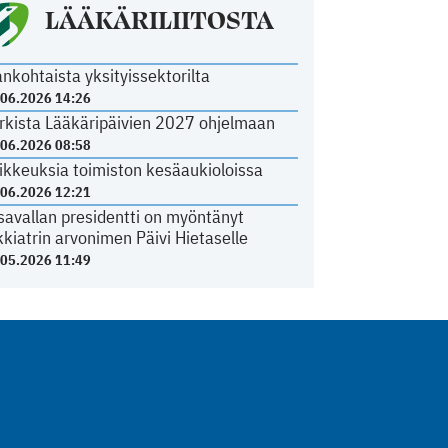
LÄÄKÄRILIITOSTA
ankohtaista yksityissektorilta
.06.2026 14:26
rkista Lääkäripäivien 2027 ohjelmaan
.06.2026 08:58
ikkeuksia toimiston kesäaukioloissa
.06.2026 12:21
savallan presidentti on myöntänyt
kkiatrin arvonimen Päivi Hietaselle
.05.2026 11:49