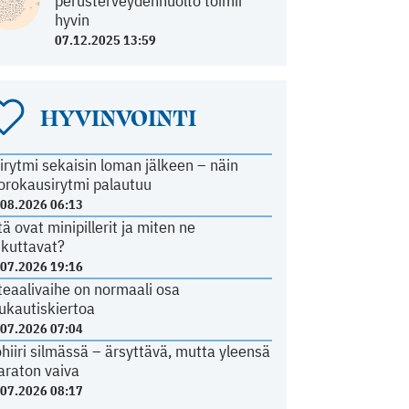
perusterveydenhuolto toimii
hyvin
07.12.2025 13:59
HYVINVOINTI
irytmi sekaisin loman jälkeen – näin
orokausirytmi palautuu
.08.2026 06:13
tä ovat minipillerit ja miten ne
ikuttavat?
.07.2026 19:16
teaalivaihe on normaali osa
ukautiskiertoa
.07.2026 07:04
ohiiri silmässä – ärsyttävä, mutta yleensä
araton vaiva
.07.2026 08:17