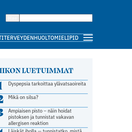
Hae
TI
TERVEYDENHUOLTO
MIELIPIDE
IIKON LUETUIMMAT
1
Dyspepsia tarkoittaa ylävatsaoireita
2
Mikä on silsa?
3
Ampiaisen pisto – näin hoidat
pistoksen ja tunnistat vakavan
allergisen reaktion
Läiskät iholla — tunnistatko, mistä