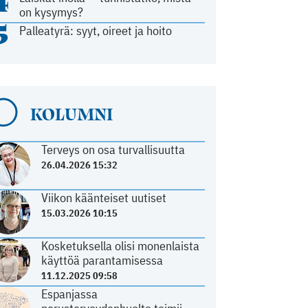
4
on kysymys?
5
Palleatyrä: syyt, oireet ja hoito
KOLUMNI
Terveys on osa turvallisuutta
26.04.2026 15:32
Viikon käänteiset uutiset
15.03.2026 10:15
Kosketuksella olisi monenlaista
käyttöä parantamisessa
11.12.2025 09:58
Espanjassa