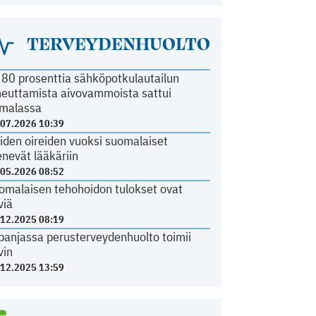
TERVEYDENHUOLTO
i 80 prosenttia sähköpotkulautailun
heuttamista aivovammoista sattui
malassa
.07.2026 10:39
iden oireiden vuoksi suomalaiset
nevät lääkäriin
.05.2026 08:52
omalaisen tehohoidon tulokset ovat
viä
.12.2025 08:19
panjassa perusterveydenhuolto toimii
vin
.12.2025 13:59