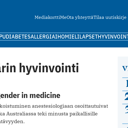
Mediakortti
Me
Ota yhteyttä
Tilaa uutiskirje
PU
DIABETES
ALLERGIA
IHO
MIELI
LAPSET
HYVINVOIN
rin hyvinvointi
V
gender in medicine
ikoistuminen anestesiologiaan osoittautuivat
ka Australiassa teki minusta paikallisille
htävyyden.