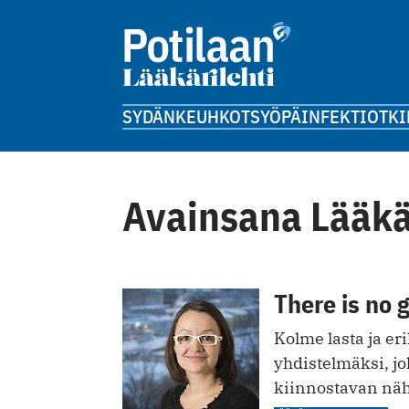
SYDÄN
KEUHKOT
SYÖPÄ
INFEKTIOT
KI
Avainsana Lääkä
There is no 
Kolme lasta ja er
yhdistelmäksi, jo
kiinnostavan nä