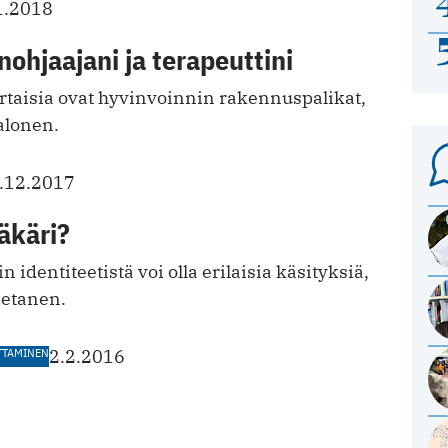
1.2018
nohjaajani ja terapeuttini
ertaisia ovat hyvinvoinnin rakennuspalikat,
Halonen.
.12.2017
ääkäri?
n identiteetistä voi olla erilaisia käsityksiä,
Hietanen.
TTAMINEN
2.2.2016