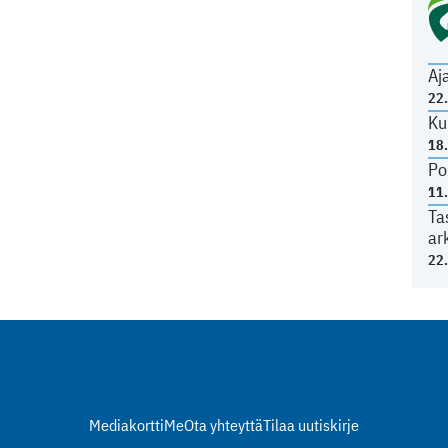
Aj
22
Ku
18
Po
11
Ta
ar
22
Mediakortti
Me
Ota yhteyttä
Tilaa uutiskirje