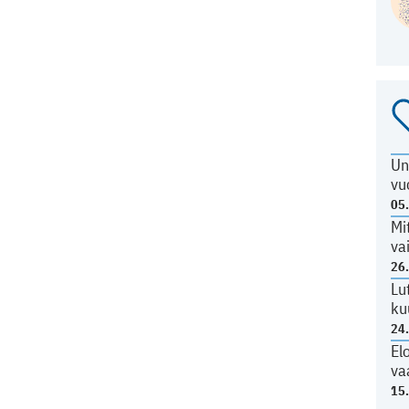
Un
vu
05
Mi
va
26
Lu
ku
24
El
va
15