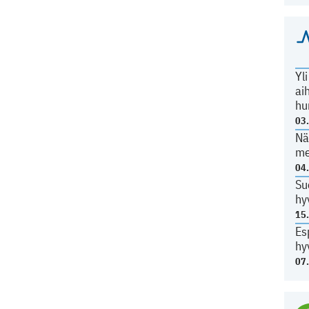
Yl
ai
hu
03
Nä
me
04
Su
hy
15
Es
hy
07