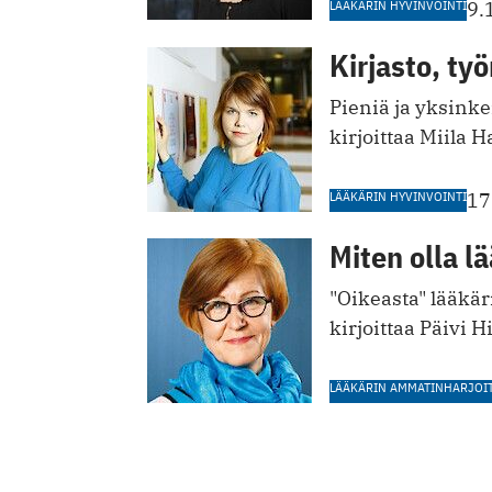
LÄÄKÄRIN HYVINVOINTI
9.
Kirjasto, työ
Pieniä ja yksink
kirjoittaa Miila 
LÄÄKÄRIN HYVINVOINTI
17
Miten olla l
"Oikeasta" lääkäri
kirjoittaa Päivi 
LÄÄKÄRIN AMMATINHARJOI