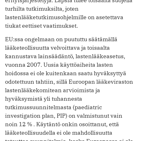
erityisjärjestelyjä. Lapsia tulee toisaalta suojella
turhilta tutkimuksilta, joten
lastenlääketutkimusohjelmille on asetettava
tiukat eettiset vaatimukset.
EU:ssa ongelmaan on puututtu säätämällä
lääketeollisuutta velvoittava ja toisaalta
kannustava lainsäädäntö, lastenlääkeasetus,
vuonna 2007. Uusia käyttöaiheita lasten
hoidossa ei ole kuitenkaan saatu hyväksyttyä
odotettuun tahtiin, sillä Euroopan lääkeviraston
lastenlääkekomitean arvioimista ja
hyväksymistä yli tuhannesta
tutkimussuunnitelmasta (paediatric
investigation plan, PIP) on valmistunut vain
noin 12 % . Käytäntö onkin osoittanut, että
lääketeollisuudella ei ole mahdollisuutta