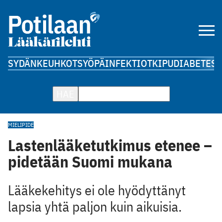
SYDÄN
KEUHKOT
SYÖPÄ
INFEKTIOT
KIPU
DIABETES
A
HAE
MIELIPIDE
Lastenlääketutkimus etenee –
pidetään Suomi mukana
Lääkekehitys ei ole hyödyttänyt
lapsia yhtä paljon kuin aikuisia.