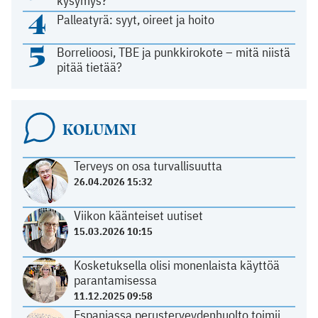
kysymys?
4
Palleatyrä: syyt, oireet ja hoito
5
Borrelioosi, TBE ja punkkirokote – mitä niistä
pitää tietää?
KOLUMNI
Terveys on osa turvallisuutta
26.04.2026 15:32
Viikon käänteiset uutiset
15.03.2026 10:15
Kosketuksella olisi monenlaista käyttöä
parantamisessa
11.12.2025 09:58
Espanjassa perusterveydenhuolto toimii