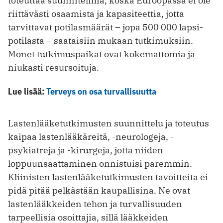
toteuttaa suunnitelmia, koska Euroopassa ei ole
riittävästi osaamista ja kapasiteettia, jotta
tarvittavat potilasmäärät – jopa 500 000 lapsi­
potilasta – saataisiin mukaan tutkimuksiin.
Monet tutkimuspaikat ovat kokemattomia ja
niukasti resursoituja.
Lue lisää:
Terveys on osa turvallisuutta
Lastenlääketutkimusten suunnittelu ja toteutus
kaipaa lastenlääkäreitä, -neurologeja, -
psykiatreja ja -kirurgeja, jotta niiden
loppuunsaattaminen onnistuisi paremmin.
Kliinisten lastenlääketutkimusten tavoitteita ei
pidä pitää pelkästään kaupallisina. Ne ovat
lastenlääkkeiden tehon ja turvallisuuden
tarpeellisia osoittajia, sillä lääkkeiden