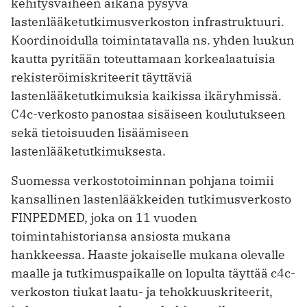
kehitysvaiheen aikana pysyvä
lastenlääketutkimusverkoston infrastruktuuri.
Koordinoidulla toimintatavalla ns. yhden luukun
kautta pyritään toteuttamaan korkealaatuisia
rekisteröimiskriteerit täyttäviä
lastenlääketutkimuksia kaikissa ikäryhmissä.
C4c-verkosto panostaa sisäiseen koulutukseen
sekä tietoisuuden lisäämiseen
lastenlääketutkimuksesta.
Suomessa verkostotoiminnan pohjana toimii
kansallinen lastenlääkkeiden tutkimusverkosto
FINPEDMED, joka on 11 vuoden
toimintahistoriansa ansiosta mukana
hankkeessa. Haaste jokaiselle mukana olevalle
maalle ja tutkimuspaikalle on lopulta täyttää c4c-
verkoston tiukat laatu- ja tehokkuuskriteerit,