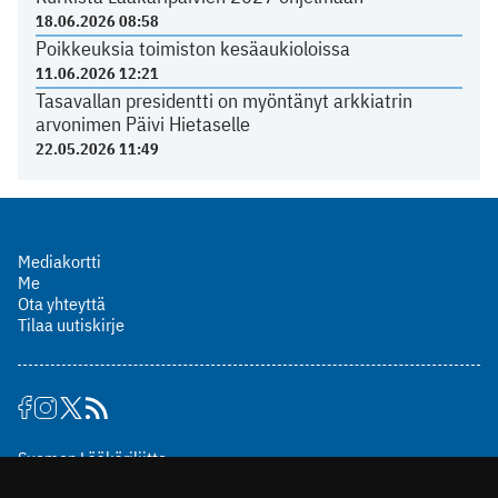
18.06.2026 08:58
Poikkeuksia toimiston kesäaukioloissa
11.06.2026 12:21
Tasavallan presidentti on myöntänyt arkkiatrin
arvonimen Päivi Hietaselle
22.05.2026 11:49
Mediakortti
Me
Ota yhteyttä
Tilaa uutiskirje
Suomen Lääkäriliitto
Mäkelänkatu 2, PL 49