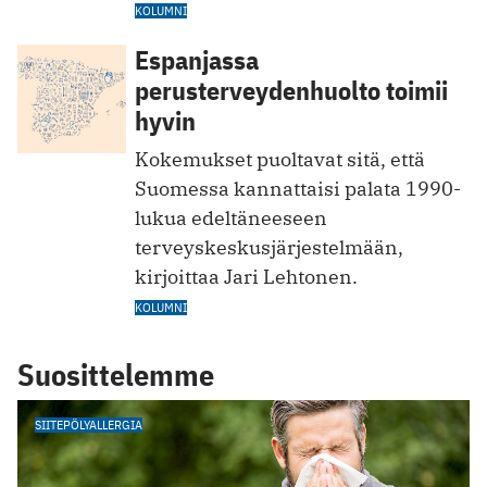
KOLUMNI
Espanjassa
perusterveydenhuolto toimii
hyvin
Kokemukset puoltavat sitä, että
Suomessa kannattaisi palata 1990-
lukua edeltäneeseen
terveyskeskusjärjestelmään,
kirjoittaa Jari Lehtonen.
KOLUMNI
Suosittelemme
SIITEPÖLYALLERGIA