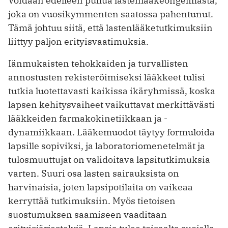
Voidaan edelleen puhua lastenlääkeongelmasta,
joka on vuosikymmenten saatossa pahentunut.
Tämä johtuu siitä, että lastenlääketutkimuksiin
liittyy paljon erityisvaatimuksia.
Iänmukaisten tehokkaiden ja turvallisten
annostusten rekisteröimiseksi lääkkeet tulisi
tutkia luotettavasti kaikissa ikäryhmissä, koska
lapsen kehitysvaiheet vaikuttavat merkittävästi
lääkkeiden farmakokinetiikkaan ja -
dynamiikkaan. Lääkemuodot täytyy formuloida
lapsille sopiviksi, ja laboratoriomenetelmät ja
tulosmuuttujat on validoitava lapsitutkimuksia
varten. Suuri osa lasten sairauksista on
harvinaisia, joten lapsipotilaita on vaikeaa
kerryttää tutkimuksiin. Myös tietoisen
suostumuksen saamiseen vaaditaan