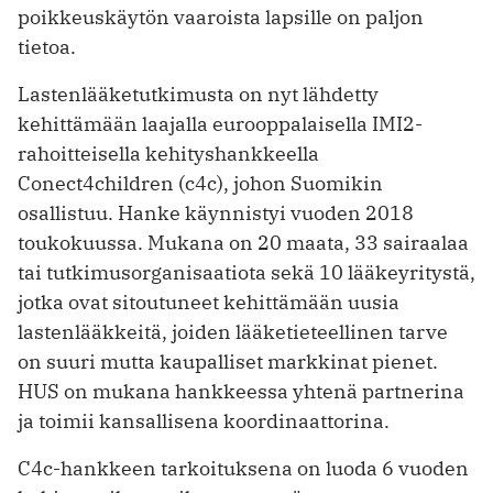
poikkeuskäytön vaaroista lapsille on paljon
tietoa.
Lastenlääketutkimusta on nyt lähdetty
kehittämään laajalla eurooppalaisella IMI2-
rahoitteisella kehityshankkeella
Conect4children (c4c), johon Suomikin
osallistuu. Hanke käynnistyi vuoden 2018
toukokuussa. Mukana on 20 maata, 33 sairaalaa
tai tutkimusorganisaatiota sekä 10 lääkeyritystä,
jotka ovat sitoutuneet kehittämään uusia
lastenlääkkeitä, joiden lääke­tieteellinen tarve
on suuri mutta kaupalliset markkinat pienet.
HUS on mukana hankkeessa yhtenä partnerina
ja toimii kansallisena koordinaattorina.
C4c-hankkeen tarkoituksena on luoda 6 vuoden