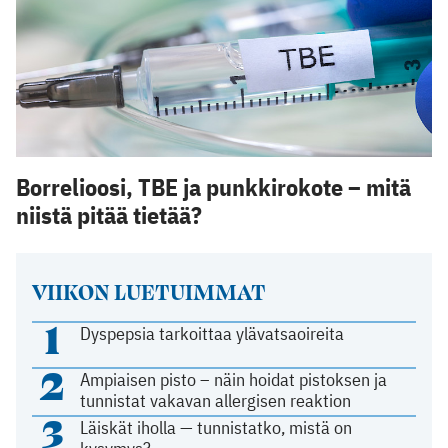
Borrelioosi, TBE ja punkkirokote – mitä
niistä pitää tietää?
VIIKON LUETUIMMAT
1
Dyspepsia tarkoittaa ylävatsaoireita
2
Ampiaisen pisto – näin hoidat pistoksen ja
tunnistat vakavan allergisen reaktion
3
Läiskät iholla — tunnistatko, mistä on