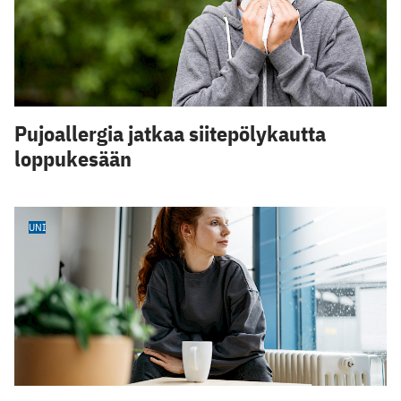
Pujoallergia jatkaa siitepölykautta
loppukesään
UNI