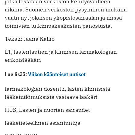
jotka testataan verkoston kehitysvaiheen
aikana. Suomen verkoston pysyminen mukana
vaatii nyt jokaisen yliopistosairaalan ja niissä
toimivien tutkimus­keskusten panostusta.
Teksti: Jaana Kallio
LT, lastentautien ja kliinisen farmakologian
erikoislääkäri
Lue lisää:
Viikon käänteiset uutiset
farmakologian dosentti, lasten kliinisistä
lääketutkimuksista vastaava lääkäri
HUS, Lasten ja nuorten sairaudet
lääketieteellinen asiantuntija