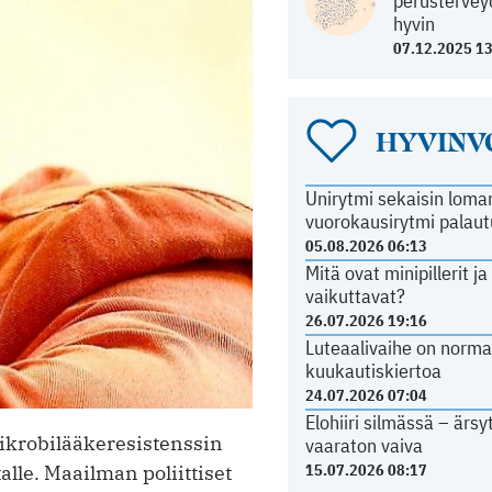
perustervey
hyvin
07.12.2025 1
HYVINV
Unirytmi sekaisin loma
vuorokausirytmi palau
05.08.2026 06:13
Mitä ovat minipillerit j
vaikuttavat?
26.07.2026 19:16
Luteaalivaihe on norma
kuukautiskiertoa
24.07.2026 07:04
Elohiiri silmässä – ärs
ikrobilääkeresistenssin
vaaraton vaiva
alle. Maailman poliittiset
15.07.2026 08:17