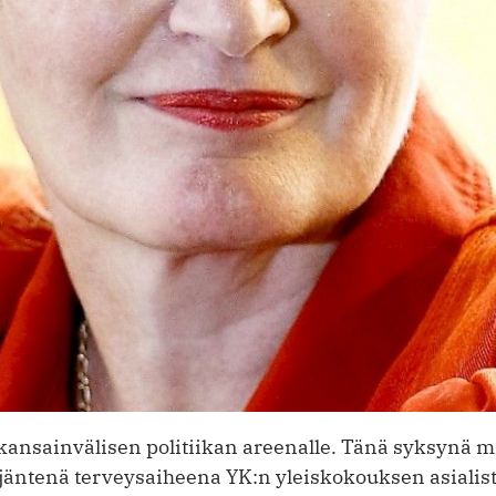
kansainvälisen politiikan areenalle. Tänä syksynä m
ljäntenä terveysaiheena YK:n yleis­kokouksen asialist