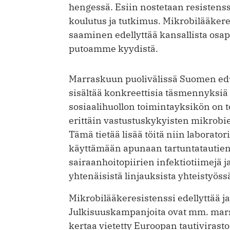
hengessä. Esiin nostetaan resistens
koulutus ja tutkimus. Mikrobilääkere
saaminen edellyttää kansallista osa
putoamme kyydistä.
Marraskuun puolivälissä Suomen edus
sisältää konkreettisia täsmennyksiä
sosiaalihuollon toimintayksikön on tor
erittäin vastustuskykyisten mikrobi
Tämä tietää lisää töitä niin laborator
käyttämään apunaan tartuntatautien
sairaanhoitopiirien infektiotiimejä j
yhtenäisistä linjauksista yhteistyös
Mikrobilääkeresistenssi edellyttää ja
Julkisuuskampanjoita ovat mm. marras
kertaa vietetty Euroopan tautivirasto