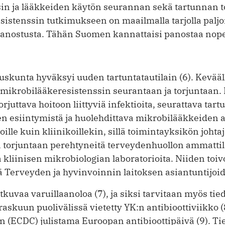
sin ja lääkkeiden käytön seurannan sekä tartunnan to
sistenssin tutkimukseen on maailmalla tarjolla palj
­panostusta. Tähän Suomen kannattaisi panostaa nope
kunta hyväksyi uuden tartuntatautilain (6). Kevääll
 mikrobilääkeresistenssin seurantaan ja torjuntaan.
juttava hoitoon liittyviä infektioita, seurattava tartu
en esiintymistä ja huolehdittava mikrobilääkkeiden 
ioille kuin kliinikoillekin, sillä toimintayksikön johta
 torjuntaan perehtyneitä terveydenhuollon ammattil
a kliinisen mikrobiologian labora­torioita. Niiden toi
sä Terveyden ja hyvinvoinnin laitoksen asiantuntijoi
tkuvaa varuillaanoloa (7), ja siksi tarvitaan myös tie
kuun puolivälissä vietetty YK:n antibioottiviikko (8
n (ECDC) julistama Euroopan antibioottipäivä (9). Tie