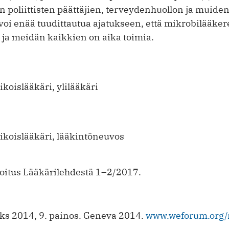
in poliittisten päättäjien, terveydenhuollon ja muide
voi enää tuudittautua ajatukseen, että mikrobilääke
lä ja meidän kaikkien on aika toimia.
ikoislääkäri, ylilääkäri
rikoislääkäri, lääkintöneuvos
rjoitus Lääkärilehdestä 1–2/2017.
ks 2014, 9. painos. Geneva 2014.
www.weforum.org/