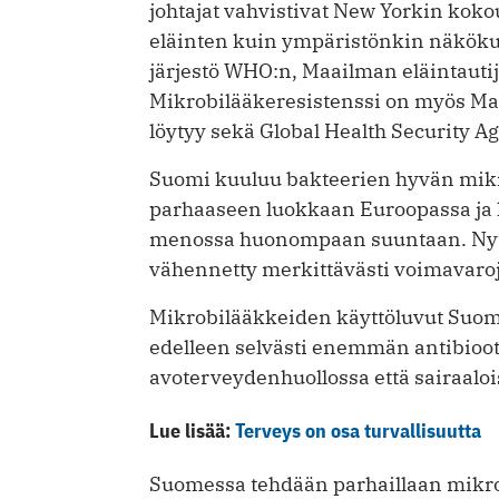
johtajat vahvistivat New Yorkin kok
eläinten kuin ympäristönkin näköku
järjestö WHO:n, Maailman eläintautij
Mikrobilääkeresistenssi on myös Maa
löytyy sekä Global Health Security A
Suomi kuuluu bakteerien hyvän mikr
parhaaseen luokkaan Euroopassa ja k
menossa huonompaan suuntaan. Nyt ku
vähennetty merkittävästi voimavaroja
Mikrobilääkkeiden käyttöluvut Suom
edelleen selvästi enemmän antibioot
avoterveydenhuollossa että sairaalois
Lue lisää:
Terveys on osa turvallisuutta
Suomessa tehdään parhaillaan mikrob