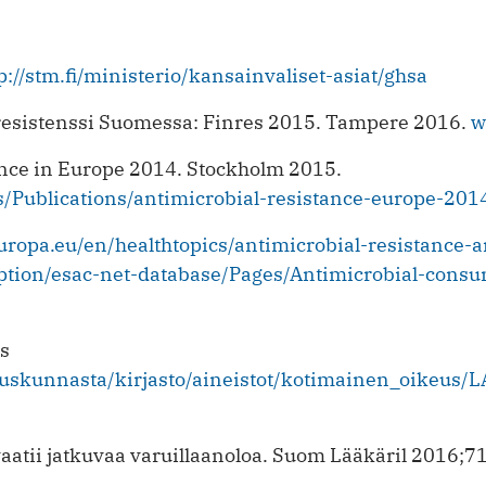
p://stm.fi/ministerio/kansainvaliset-asiat/ghsa
eresistenssi Suomessa: Finres 2015. Tampere 2016.
w
lance in Europe 2014. Stockholm 2015.
ns/Publications/antimicrobial-resistance-europe-201
europa.eu/en/healthtopics/antimicrobial-resistance-
tion/esac-net-database/Pages/Antimicrobial-consu
us
duskunnasta/kirjasto/aineistot/kotimainen_oikeus/LA
 vaatii jatkuvaa varuillaanoloa. Suom Lääkäril 2016;7