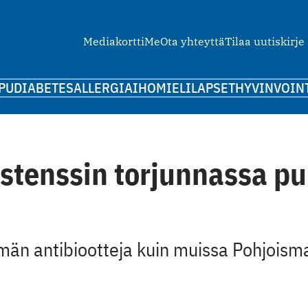
Mediakortti
Me
Ota yhteyttä
Tilaa uutiskirje
PU
DIABETES
ALLERGIA
IHO
MIELI
LAPSET
HYVINVOIN
stenssin torjunnassa pu
n antibiootteja kuin muissa Pohjoisma