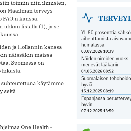
iin toimiin niin ihmisten,
hön Maailman terveys­
TERVEY
tö FAO:n kanssa.
kan listalla (1), ja se
Yli 80 prosenttia sähk
äkuussa.
aiheuttamista aivovam
humalassa
iden ja Hollannin kanssa
03.07.2026 10:39
kin näissäkin maissa
Näiden oireiden vuoksi
staa, Suomessa on
menevät lääkäriin
tiikasta.
04.05.2026 08:52
Suomalaisen tehohoido
ön suhteutettuna käytämme
hyviä
yy sekä
15.12.2025 08:19
Espanjassa perustervey
hyvin
07.12.2025 13:59
hjelmaa One Health -