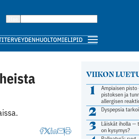
Hae
TI
TERVEYDENHUOLTO
MIELIPIDE
VIIKON LUE
heista
1
Ampiaisen pisto 
pistoksen ja tun
allergisen reakt
2
Dyspepsia tarkoi
issa.
3
Läiskät iholla — 
on kysymys?
Palleatyrä: syyt, 