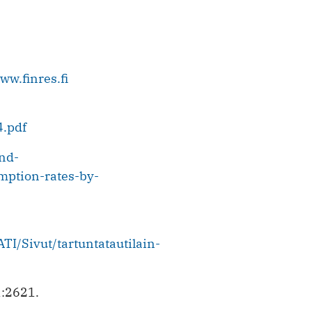
ww.finres.fi
4.pdf
and-
mption-rates-by-
TI/Sivut/tartuntatautilain-
1:2621.