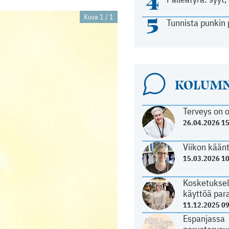
4
5
Kuva 1 / 1
Tunnista punkin 
KOLUMN
Terveys on o
26.04.2026 1
Viikon käänt
15.03.2026 1
Kosketuksell
käyttöä par
11.12.2025 0
Espanjassa