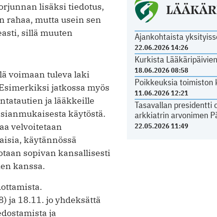
LÄÄKÄR
rjunnan lisäksi tiedotus,
on rahaa, mutta usein sen
asti, sillä muuten
Ajankohtaista yksityiss
22.06.2026 14:26
Kurkista Lääkäripäivi
18.06.2026 08:58
ä voimaan tuleva laki
Poikkeuksia toimiston 
 Esimerkiksi jatkossa myös
11.06.2026 12:21
ntatautien ja lääkkeille
Tasavallan presidentti
asianmukaisesta käytöstä.
arkkiatrin arvonimen Pä
jaa velvoitetaan
22.05.2026 11:49
aisia, käytännössä
votaan sopivan kansallisesti
den kanssa.
dottamista.
) ja 18.11. jo yhdeksättä
dosta­mista ja