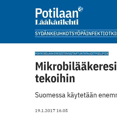
SYDÄN
KEUHKOT
SYÖPÄ
INFEKTIOT
KI
MIKROBILÄÄKERESISTENSSI
TARTUNTATAUDIT
MIELIPIDE
Mikrobilääkeresi
tekoihin
Suomessa käytetään enemmä
19.1.2017 16.05