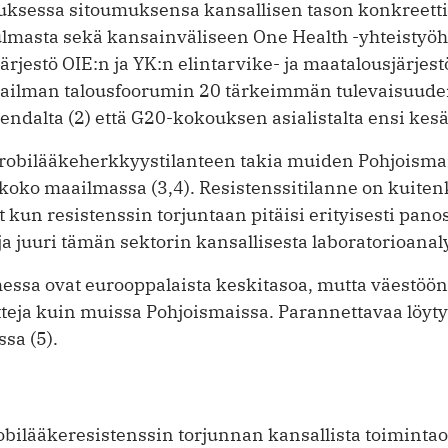
ouksessa sitoumuksensa kansallisen tason konkreettis
lmasta sekä kansainväliseen One Health -yhteistyö
ärjestö OIE:n ja YK:n elintarvike- ja maatalousjärjes
ilman talousfoorumin 20 tärkeimmän tulevaisuuden uh
gendalta (2) että G20-kokouksen asialistalta ensi kes
obilääkeherkkyystilanteen takia muiden Pohjoisma
oko maailmassa (3,4). Resistenssitilanne on kuiten
n resistenssin torjuntaan pitäisi erityisesti pano
 juuri tämän sektorin kansallisesta laboratorioanaly
essa ovat eurooppalaista keskitasoa, mutta väestö
teja kuin muissa Pohjoismaissa. Parannettavaa löyt
sa (5).
ilääkeresistenssin torjunnan kansallista toimintao