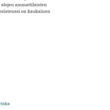
n alojen ammattilaisten
resistenssi on kaukainen
risks