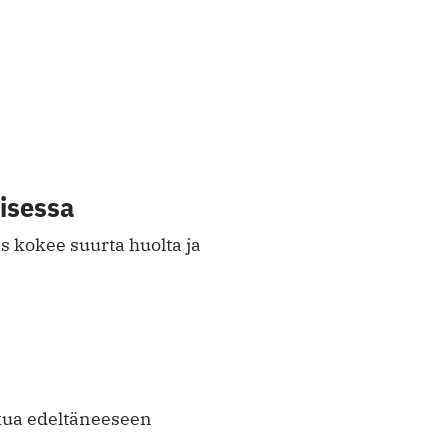
isessa
as kokee suurta huolta ja
ukua edeltäneeseen