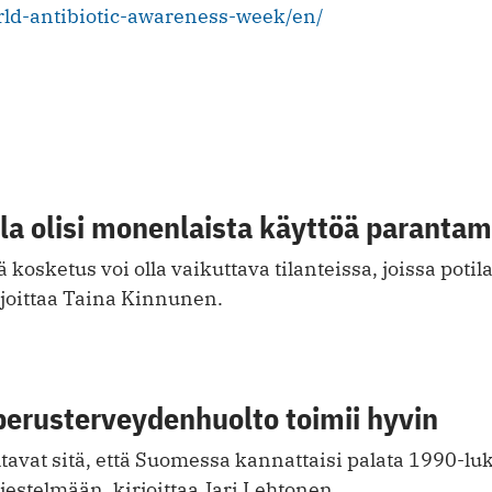
rld-antibiotic-awareness-week/en/
la olisi monenlaista käyttöä parantam
 kosketus voi olla vaikuttava tilanteissa, joissa potil
rjoittaa Taina Kinnunen.
perusterveydenhuolto toimii hyvin
avat sitä, että Suomessa kannattaisi palata 1990-l
estelmään, kirjoittaa Jari Lehtonen.