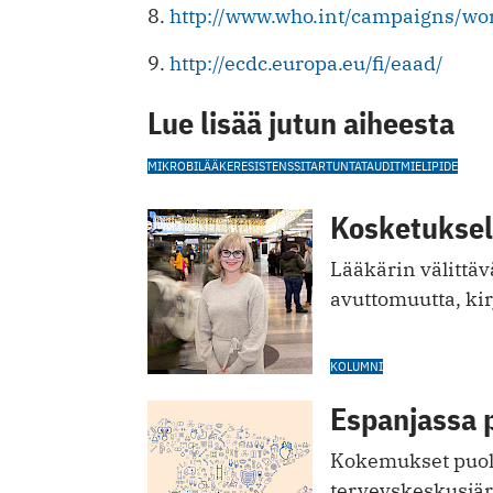
8.
http://www.who.int/campaigns/wo
9.
http://ecdc.europa.eu/fi/eaad/
Lue lisää jutun aiheesta
MIKROBILÄÄKERESISTENSSI
TARTUNTATAUDIT
MIELIPIDE
Kosketuksel
Lääkärin välittävä
avuttomuutta, ki
KOLUMNI
Espanjassa 
Kokemukset puolt
terveyskeskusjärj