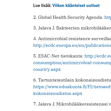
Lue lisää:
Viikon käänteiset uutiset
2. Global Health Security Agenda.
htt
3. Jalava J. Bakteerien mikrobilääk
4. Antimicrobial resistance surveil
http://ecdc.europa.eu/en/publicatio
5. ESAC-Net-tietokanta:
http://ecdc.
consumption/antimicrobial-consump
country.aspx
6. Tartuntatautilain kokonaisuudist
https://www.eduskunta.fi/FI/tietoae
kokonaisuudistus.aspx
7. Jalava J. Mikrobilääkeresistenssi