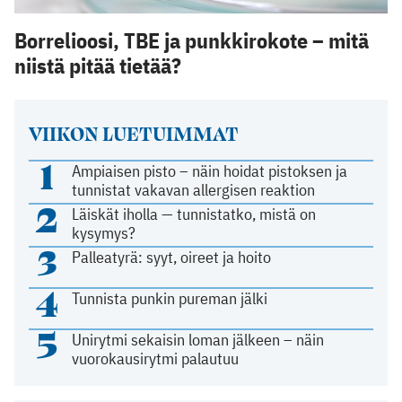
Borrelioosi, TBE ja punkkirokote – mitä
niistä pitää tietää?
VIIKON LUETUIMMAT
1
Ampiaisen pisto – näin hoidat pistoksen ja
tunnistat vakavan allergisen reaktion
2
Läiskät iholla — tunnistatko, mistä on
kysymys?
3
Palleatyrä: syyt, oireet ja hoito
4
Tunnista punkin pureman jälki
5
Unirytmi sekaisin loman jälkeen – näin
vuorokausirytmi palautuu