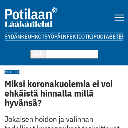
SYDÄN
KEUHKOT
SYÖPÄ
INFEKTIOT
KIPU
DIABETES
A
HAE
MIELIPIDE
Miksi koronakuolemia ei voi
ehkäistä hinnalla millä
hyvänsä?
Jokaisen hoidon ja valinnan