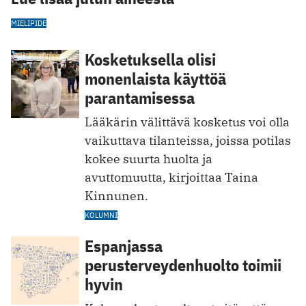
MIELIPIDE
Kosketuksella olisi
monenlaista käyttöä
parantamisessa
Lääkärin välittävä kosketus voi olla
vaikuttava tilanteissa, joissa potilas
kokee suurta huolta ja
avuttomuutta, kirjoittaa Taina
Kinnunen.
KOLUMNI
Espanjassa
perusterveydenhuolto toimii
hyvin