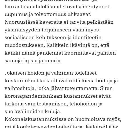
harrastusmahdollisuudet ovat vähentyneet,
uupumus ja toivottomuus uhkaavat.
Nuoruusiässä kavereita ei tarvita pelkästään
yksinäisyyden torjumiseen vaan myös
sosiaaliseen kehitykseen ja identiteetin
muodostukseen. Kaikkein ikävintä on, että
kaikki nämä pandemiat kuormittavat pahiten
samoja lapsia ja nuoria.
Jokaisen hoidon ja valinnan todelliset
kustannukset tarkoittavat niitä toisia hoitoja ja
vaihtoehtoja, jotka jäivät toteuttamatta. Siten
koronapandemiankaan kustannukset eivät
tarkoita vain testaamisen, tehohoidon ja
suojavälineiden kuluja.
Kokonaiskustannuksissa on huomioitava myös,
mitä kouluterveydenhoitajilta ja -lääkäreiltä jäi