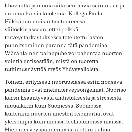
lihavuutta ja monia siitä seuraavia sairauksia ja
ennenaikaisia kuolemia. Kollega Paula
Häkkänen muistuttaa tuoreessa
väitöskirjassaan, ettei pelkkä
terveystarkastuksessa toteutettu lasten
punnitseminen paranna tätä pandemiaa.
Vääränlainen painopuhe voi pahentaa nuorten
vointia entisestään, mistä on tuoretta
tutkimusnäyttöä myös Yhdysvalloista.
Toinen, erityisesti nuoruusiässä esiin nouseva
pandemia ovat mielenterveysongelmat. Nuoriso
kärsii lisääntyvästä ahdistuksesta ja stressistä
muuallakin kuin Suomessa. Suomessa
kuitenkin nuorten miesten itsemurhat ovat
yleisempiä kuin muissa teollistuneissa maissa.
Mielenterveyspandemiasta alettiin puhua