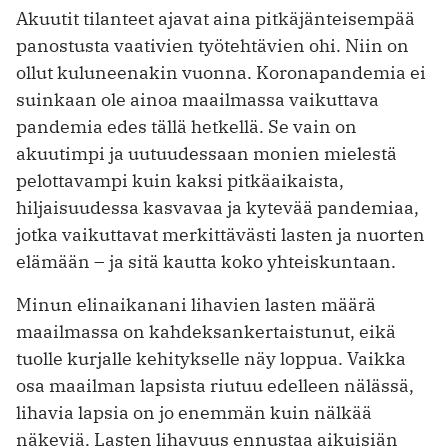
Akuutit tilanteet ajavat aina pitkäjänteisempää
panostusta vaativien työtehtävien ohi. Niin on
ollut kuluneenakin vuonna. Koronapandemia ei
suinkaan ole ainoa maailmassa vaikuttava
pandemia edes tällä hetkellä. Se vain on
akuutimpi ja uutuudessaan monien mielestä
pelottavampi kuin kaksi pitkäaikaista,
hiljaisuudessa kasvavaa ja kytevää pandemiaa,
jotka vaikuttavat merkittävästi lasten ja nuorten
elämään – ja sitä kautta koko yhteiskuntaan.
Minun elinaikanani lihavien lasten määrä
maailmassa on kahdeksankertaistunut, eikä
tuolle kurjalle kehitykselle näy loppua. Vaikka
osa maailman lapsista riutuu edelleen nälässä,
lihavia lapsia on jo enemmän kuin nälkää
näkeviä. Lasten lihavuus ennustaa aikuisiän