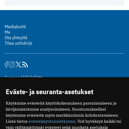
Mediakortti
Me
Ota yhteyttä
Tilaa uutiskirje
Suomen Lääkäriliitto
Mäkelänkatu 2, PL 49
Eväste- ja seuranta-asetukset
00510 Helsinki
puh. (09) 393 091
Käytämme evästeitä käyttökokemuksen parantamiseen ja
toimitus@potilaanlaakarilehti.fi
kävijämäärämme analysoimiseen. Suostumuksellasi
käytämme evästeitä myös markkinoinnin kohdentamiseen.
ISSN 2323-9476
Lisää tietoa
evästekäytännöistämme
. Voit hyväksyä kaikki tai
vain välttämättömät evästeet sekä muokata asetuksia