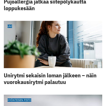
Pujoallergia jatkaa siitepölykautta
loppukesään
UNI
Unirytmi sekaisin loman jälkeen – näin
vuorokausirytmi palautuu
HYÖNTEISEN PISTO