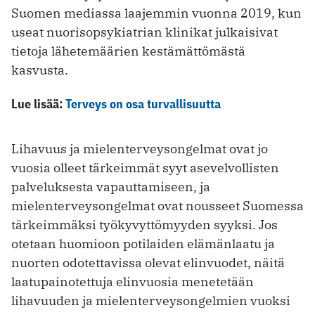
Suomen mediassa laajemmin vuonna 2019, kun
useat nuorisopsykiatrian klinikat julkaisivat
tietoja lähetemäärien kestämättömästä
kasvusta.
Lue lisää:
Terveys on osa turvallisuutta
Lihavuus ja mielenterveysongelmat ovat jo
vuosia olleet tärkeimmät syyt asevelvollisten
palveluksesta vapauttamiseen, ja
mielenterveysongelmat ovat nousseet Suomessa
tärkeimmäksi työkyvyttömyyden syyksi. Jos
otetaan huomioon potilaiden elämänlaatu ja
nuorten odotettavissa olevat elinvuodet, näitä
laatupainotettuja elinvuosia menetetään
lihavuuden ja mielenterveysongelmien vuoksi