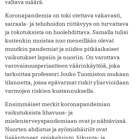
valtava määrä.
Koronapandemia on toki otettava vakavasti,
sairaala- ja tehohoidon riittävyys on turvattava
ja rokotuksista on huolehdittava. Samalla tulisi
kuitenkin muistaa nuo meneillään olevat
muutkin pandemiat ja niiden pitkäaikaiset
vaikutukset lapsiin ja nuoriin. On varottava
varovaisuusperiaatteen väärinkäyttöä, joka
tarkoittaa professori Jouko Tuomiston mukaan
tilannetta, jossa epävarmat riskit yliarvioidaan
varmojen riskien kustannuksella.
Ensimmäiset merkit koronapandemian
vaikutuksista lihavuus- ja
mielenterveyspandemiaan ovat jo nähtävissä.
Nuorten ahdistus ja syömishäiriöt ovat
lisääntyneet, opiskeluinto, liikunta- ja