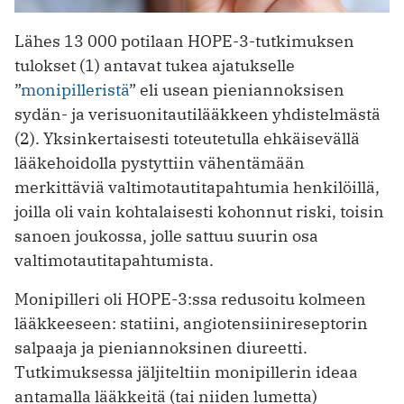
Lähes 13 000 potilaan HOPE-3-tutkimuksen
tulokset (1) antavat tukea ajatukselle
”
monipilleristä
” eli usean pieniannoksisen
sydän- ja verisuonitautilääkkeen yhdistelmästä
(2). Yksinkertaisesti toteutetulla ehkäisevällä
lääkehoidolla pystyttiin vähentämään
merkittäviä valtimotautitapahtumia henkilöillä,
joilla oli vain kohtalaisesti kohonnut riski, toisin
sanoen joukossa, jolle sattuu suurin osa
valtimotautitapahtumista.
Monipilleri oli HOPE-3:ssa redusoitu kolmeen
lääkkeeseen: statiini, angiotensiinireseptorin
salpaaja ja pieniannoksinen diureetti.
Tutkimuksessa jäljiteltiin monipillerin ideaa
antamalla lääkkeitä (tai niiden lumetta)