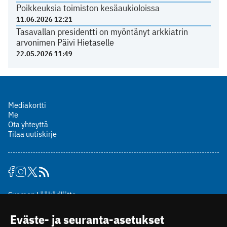
Poikkeuksia toimiston kesäaukioloissa
11.06.2026 12:21
Tasavallan presidentti on myöntänyt arkkiatrin
arvonimen Päivi Hietaselle
22.05.2026 11:49
Mediakortti
Me
Ota yhteyttä
Tilaa uutiskirje
Suomen Lääkäriliitto
Mäkelänkatu 2, PL 49
Eväste- ja seuranta-asetukset
00510 Helsinki