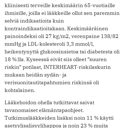
kliinisesti terveille keskimäärin 65-vuotiaille
ihmisille, joilla ei lääkkeille ollut sen paremmin
selviä indikaatioita kuin
kontraindikaatioitakaan. Keskimääräinen
painoindeksi oli 27 kg/m2, verenpaine 138/82
mmHg ja LDL-kolesteroli 3,3 mmol/l,
heikentynyttä glukoosinsietoa tai diabetesta oli
18 %:lla. Kyseessä eivät siis olleet ”suuren
riskin” potilaat, INTERHEART-riskilaskurin
mukaan heidän sydän- ja
verisuonitautitapahtumien riskinsä oli
kohtalainen.
Lääkehoidon ohella tutkittavat saivat
tavanomaiset elämäntapaohjeet.
Tutkimuslääkkeiden lisäksi noin 11 % käytti
asetyylisalisyylihappoa ja noin 23 % muita