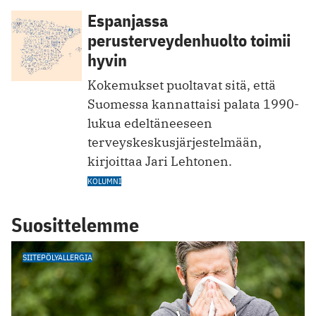
Espanjassa
perusterveydenhuolto toimii
hyvin
Kokemukset puoltavat sitä, että
Suomessa kannattaisi palata 1990-
lukua edeltäneeseen
terveyskeskusjärjestelmään,
kirjoittaa Jari Lehtonen.
KOLUMNI
Suosittelemme
SIITEPÖLYALLERGIA