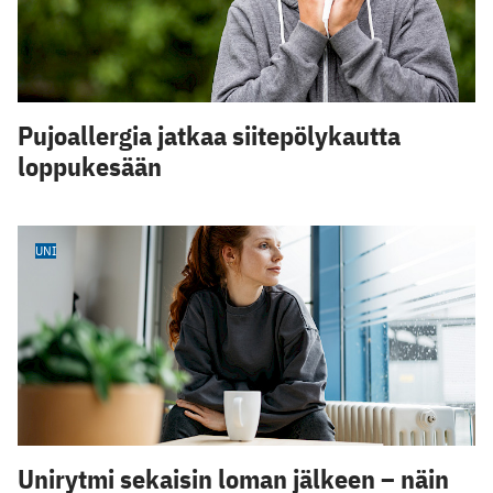
Pujoallergia jatkaa siitepölykautta
loppukesään
UNI
Unirytmi sekaisin loman jälkeen – näin