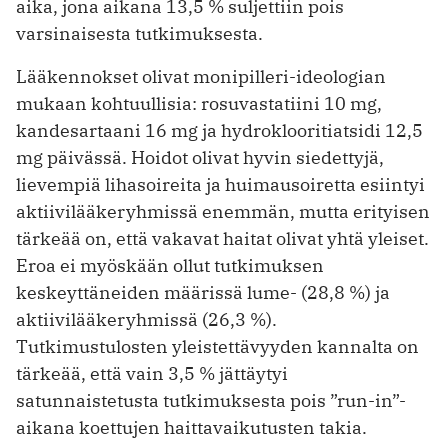
aika, jona aikana 13,5 % suljettiin pois
varsinaisesta tutkimuksesta.
Lääkennokset olivat monipilleri-ideologian
mukaan kohtuullisia: rosuvastatiini 10 mg,
kandesartaani 16 mg ja hydroklooritiatsidi 12,5
mg päivässä. Hoidot olivat hyvin siedettyjä,
lievempiä lihasoireita ja huimausoiretta esiintyi
aktiivilääkeryhmissä enemmän, mutta erityisen
tärkeää on, että vakavat haitat olivat yhtä yleiset.
Eroa ei myöskään ollut tutkimuksen
keskeyttäneiden määrissä lume- (28,8 %) ja
aktiivilääkeryhmissä (26,3 %).
Tutkimustulosten yleistettävyyden kannalta on
tärkeää, että vain 3,5 % jättäytyi
satunnaistetusta tutkimuksesta pois ”run-in”-
aikana koettujen haittavaikutusten takia.