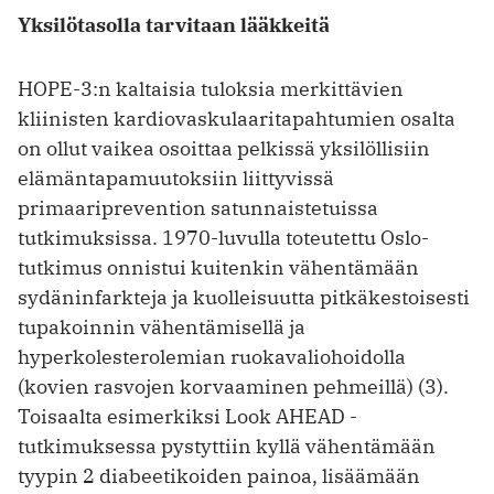
Yksilötasolla tarvitaan lääkkeitä
HOPE-3:n kaltaisia tuloksia merkittävien
kliinisten kardiovaskulaaritapahtumien osalta
on ollut vaikea osoittaa pelkissä yksilöllisiin
elämäntapamuutoksiin liittyvissä
primaariprevention satunnaistetuissa
tutkimuksissa. 1970-luvulla toteutettu Oslo-
tutkimus onnistui kuitenkin vähentämään
sydäninfarkteja ja kuolleisuutta pitkäkestoisesti
tupakoinnin vähentämisellä ja
hyperkolesterolemian ruokavaliohoidolla
(kovien rasvojen korvaaminen pehmeillä) (3).
Toisaalta esimerkiksi Look AHEAD -
tutkimuksessa pystyttiin kyllä vähentämään
tyypin 2 diabeetikoiden painoa, lisäämään