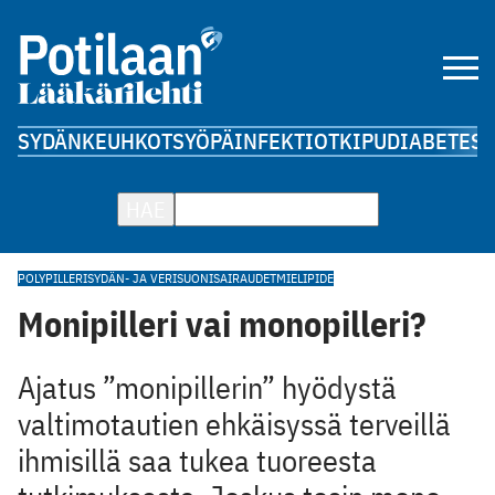
SYDÄN
KEUHKOT
SYÖPÄ
INFEKTIOT
KIPU
DIABETES
A
HAE
POLYPILLERI
SYDÄN- JA VERISUONISAIRAUDET
MIELIPIDE
Monipilleri vai monopilleri?
Ajatus ”monipillerin” hyödystä
valtimotautien ehkäisyssä terveillä
ihmisillä saa tukea tuoreesta