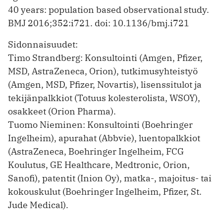
40 years: population based observational study.
BMJ 2016;352:i721. doi: 10.1136/bmj.i721
Sidonnaisuudet:
Timo Strandberg: Konsultointi (Amgen, Pfizer,
MSD, AstraZeneca, Orion), tutkimusyhteistyö
(Amgen, MSD, Pfizer, Novartis), lisenssitulot ja
tekijänpalkkiot (Totuus kolesterolista, WSOY),
osakkeet (Orion Pharma).
Tuomo Nieminen: Konsultointi (Boehringer
Ingelheim), apurahat (Abbvie), luentopalkkiot
(AstraZeneca, Boehringer Ingelheim, FCG
Koulutus, GE Healthcare, Medtronic, Orion,
Sanofi), patentit (Inion Oy), matka-, majoitus- tai
kokouskulut (Boehringer Ingelheim, Pfizer, St.
Jude Medical).