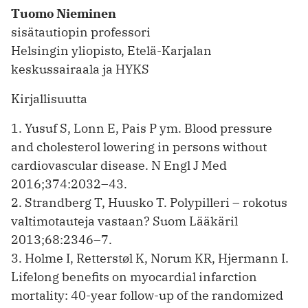
Tuomo Nieminen
sisätautiopin professori
Helsingin yliopisto, Etelä-Karjalan
keskussairaala ja HYKS
Kirjallisuutta
1. Yusuf S, Lonn E, Pais P ym. Blood pressure
and cholesterol lowering in persons without
cardiovascular disease. N Engl J Med
2016;374:2032–43.
2. Strandberg T, Huusko T. Polypilleri – rokotus
valtimotauteja vastaan? Suom Lääkäril
2013;68:2346–7.
3. Holme I, Retterstøl K, Norum KR, Hjermann I.
Lifelong benefits on myocardial infarction
mortality: 40-year follow-up of the randomized