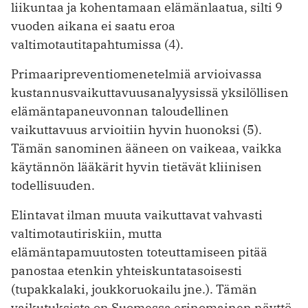
liikuntaa ja kohentamaan elämänlaatua, silti 9
vuoden aikana ei saatu eroa
valtimotautitapahtumissa (4).
Primaaripreventiomenetelmiä arvioivassa
kustannusvaikuttavuusanalyysissä yksilöllisen
elämäntapaneuvonnan taloudellinen
vaikuttavuus arvioitiin hyvin huonoksi (5).
Tämän sanominen ääneen on vaikeaa, vaikka
käytännön lääkärit hyvin tietävät kliinisen
todellisuuden.
Elintavat ilman muuta vaikuttavat vahvasti
valtimotautiriskiin, mutta
elämäntapamuutosten toteuttamiseen pitää
panostaa etenkin yhteiskuntatasoisesti
(tupakkalaki, joukkoruokailu jne.). Tämän
vaikutuksista on Suomessa erinomainen näyttö