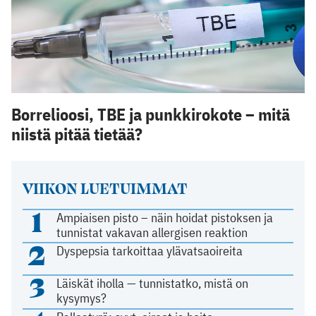
Borrelioosi, TBE ja punkkirokote – mitä
niistä pitää tietää?
VIIKON LUETUIMMAT
1
Ampiaisen pisto – näin hoidat pistoksen ja
tunnistat vakavan allergisen reaktion
2
Dyspepsia tarkoittaa ylävatsaoireita
3
Läiskät iholla — tunnistatko, mistä on
kysymys?