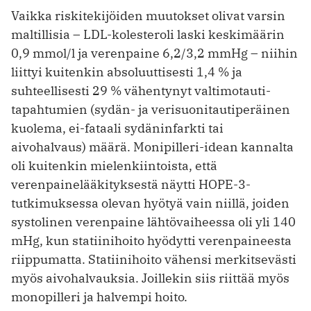
Vaikka riskitekijöiden muutokset olivat varsin
maltillisia – LDL-kolesteroli laski keskimäärin
0,9 mmol/l ja verenpaine 6,2/3,2 mmHg – niihin
liittyi kuitenkin absoluuttisesti 1,4 % ja
suhteellisesti 29 % vähentynyt valtimotauti­
tapahtumien (sydän- ja verisuonitautiperäinen
kuolema, ei-fataali sydäninfarkti tai
aivohalvaus) määrä. Monipilleri-idean kannalta
oli kuitenkin mielenkiintoista, että
verenpainelääkityksestä näytti HOPE-3-
tutkimuksessa olevan hyötyä vain niillä, joiden
systolinen verenpaine lähtövaiheessa oli yli 140
mHg, kun statiinihoito hyödytti verenpaineesta
riippumatta. Statiinihoito vähensi merkitsevästi
myös aivohalvauksia. Joillekin siis riittää myös
monopilleri ja halvempi hoito.