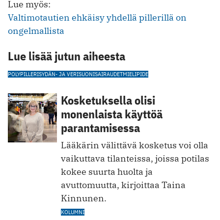
Lue myös:
Valtimotautien ehkäisy yhdellä pillerillä on
ongelmallista
Lue lisää jutun aiheesta
POLYPILLERI
SYDÄN- JA VERISUONISAIRAUDET
MIELIPIDE
Kosketuksella olisi
monenlaista käyttöä
parantamisessa
Lääkärin välittävä kosketus voi olla
vaikuttava tilanteissa, joissa potilas
kokee suurta huolta ja
avuttomuutta, kirjoittaa Taina
Kinnunen.
KOLUMNI