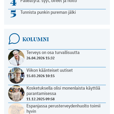
4
Palleatyrä: syyt, oireet ja hoito
5
Tunnista punkin pureman jälki
KOLUMNI
Terveys on osa turvallisuutta
26.04.2026 15:32
Viikon käänteiset uutiset
15.03.2026 10:15
Kosketuksella olisi monenlaista käyttöä
parantamisessa
11.12.2025 09:58
Espanjassa perusterveydenhuolto toimii
hyvin