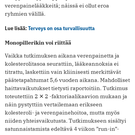
verenpainelääkkeitä; näissä ei ollut eroa
ryhmien välillä.
Lue lisää:
Terveys on osa turvallisuutta
Monopillerikin voi riittää
Vaikka tutkimuksen aikana verenpainetta ja
kolesterolitasoa seurattiin, lääkeannoksia ei
titrattu, laskettiin vain kliinisesti merkittävät
pääte­tapahtumat 5,6 vuoden aikana. Mahdolliset
haittavaikutukset tietysti raportoitiin. Tutkimus
toteutettiin 2 ✕ 2 -faktoriaalikaavion mukaan ja
näin pystyttiin vertailemaan erikseen
kolesteroli- ja verenpainehoitoa, mutta myös
niiden yhteisvaikutusta. Tutkimukseen sisältyi
satunnaistamista edeltävä 4 viikon ”run-in”-