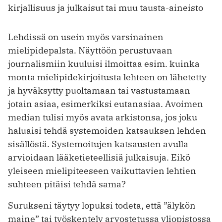
kirjallisuus ja julkaisut tai muu tausta-aineisto
Lehdissä on usein myös varsinainen
mielipidepalsta. Näyttöön perustuvaan
journalismiin kuuluisi ilmoittaa esim. kuinka
monta mielipidekirjoitusta lehteen on lähetetty
ja hyväksytty puoltamaan tai vastustamaan
jotain asiaa, esimerkiksi eutanasiaa. Avoimen
median tulisi myös avata arkistonsa, jos joku
haluaisi tehdä systemoiden katsauksen lehden
sisällöstä. Systemoitujen katsausten avulla
arvioidaan lääketieteellisiä julkaisuja. Eikö
yleiseen mielipiteeseen vaikuttavien lehtien
suhteen pitäisi tehdä sama?
Surukseni täytyy lopuksi todeta, että ”älykön
maine” tai työskentely arvostetussa yliopistossa