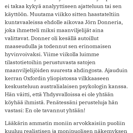
ei takaa kykyä analyyttiseen ajatteluun tai sen
käyttöön. Muutama viikko sitten haastateltiin
kuntavaaleissa ehdolle aikovaa Jörn Donneria,
joka ihmetteli miksi maanviljelijät aina
valittavat. Donner oli kesällä autoillut
maaseudulla ja todennut sen erinomaisen
hyvinvoivaksi. Viime viikolla luimme
tilastotietoihin perustuvasta satojen
maanviljelijöiden suuresta ahdingosta. Ajauduin
kerran Oxfordin yliopistossa vilkkaaseen
keskusteluun australialaisen psykologin kanssa.
Hän väitti, että Yhdysvalloissa ei ole yhtään
köyhää ihmistä. Penätessäni perusteluja hän
vastasi: En ole tavannut yhtään!
Lääkärin ammatin moniin arvokkaisiin puoliin
kuuluu realistisen ja monipuolisen näkemyksen