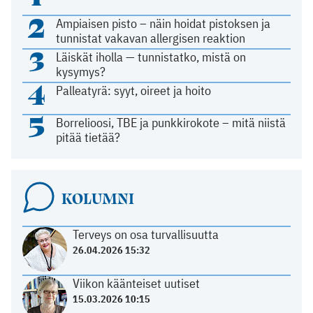
2
Ampiaisen pisto – näin hoidat pistoksen ja
tunnistat vakavan allergisen reaktion
3
Läiskät iholla — tunnistatko, mistä on
kysymys?
4
Palleatyrä: syyt, oireet ja hoito
5
Borrelioosi, TBE ja punkkirokote – mitä niistä
pitää tietää?
KOLUMNI
Terveys on osa turvallisuutta
26.04.2026 15:32
Viikon käänteiset uutiset
15.03.2026 10:15