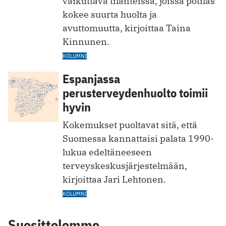
vaikuttava tilanteissa, joissa potilas
kokee suurta huolta ja
avuttomuutta, kirjoittaa Taina
Kinnunen.
KOLUMNI
Espanjassa
perusterveydenhuolto toimii
hyvin
Kokemukset puoltavat sitä, että
Suomessa kannattaisi palata 1990-
lukua edeltäneeseen
terveyskeskusjärjestelmään,
kirjoittaa Jari Lehtonen.
KOLUMNI
Suosittelemme