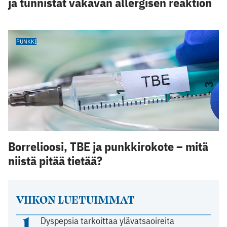
ja tunnistat vakavan allergisen reaktion
PUNKKI
Borrelioosi, TBE ja punkkirokote – mitä
niistä pitää tietää?
VIIKON LUETUIMMAT
1
Dyspepsia tarkoittaa ylävatsaoireita