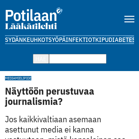
SYDÄN
KEUHKOT
SYÖPÄ
INFEKTIOT
KIPU
DIABETES
A
HAE
MEDIA
MIELIPIDE
Näyttöön perustuvaa
journalismia?
Jos kaikkivaltiaan asemaan
asettunut media ei kanna