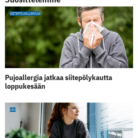
SIITEPÖLYALLERGIA
Pujoallergia jatkaa siitepölykautta
loppukesään
UNI