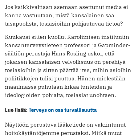
Jos kaikkivaltiaan asemaan asettunut media ei
kanna vastuutaan, mistä kansalainen saa
tasapuolista, tosiasioihin pohjautuvaa tietoa?
Kuukausi sitten kuollut Karoliinisen instituutin
kansanterveystieteen professori ja Gapminder-
säätiön perustaja Hans Rosling uskoi, että
jokaisen kansalaisen velvollisuus on perehtyä
tosiasioihin ja sitten päättää itse, mihin asioihin
poliitikkojen tulisi puuttua. Hänen mielestään
maailmassa puhutaan liikaa tunteiden ja
ideologioiden pohjalta, tosiasiat unohtaen.
Lue lisää:
Terveys on osa turvallisuutta
Näyttöön perustuva lääketiede on vakiintunut
hoitokäytäntöjemme perustaksi. Mitkä muut