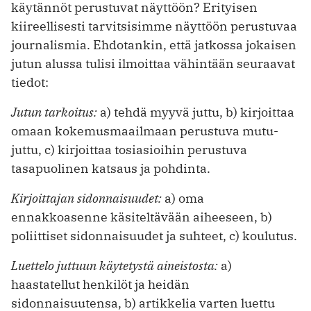
käytännöt perustuvat näyttöön? Erityisen
kiireellisesti tarvitsisimme näyttöön perustuvaa
journalismia. Ehdotankin, että jatkossa jokaisen
jutun alussa tulisi ilmoittaa vähintään seuraavat
tiedot:
Jutun tarkoitus:
a) tehdä myyvä juttu, b) kirjoittaa
omaan kokemusmaailmaan perustuva mutu-
juttu, c) kirjoittaa tosiasioihin perustuva
tasapuolinen katsaus ja pohdinta.
Kirjoittajan sidonnaisuudet:
a) oma
ennakkoasenne käsiteltävään aiheeseen, b)
poliittiset sidonnaisuudet ja suhteet, c) koulutus.
Luettelo juttuun käytetystä aineistosta:
a)
haastatellut henkilöt ja heidän
sidonnaisuutensa, b) artikkelia varten luettu