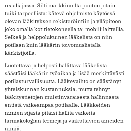
reaaliajassa. Silti markkinoilta puutuu jotain
tuiki tarpeellista: kätevä ohjelmisto käytössä
olevan lääkityksen rekisteröintiin ja ylläpitoon
joko omalla kotitietokoneella tai mobiililaitteilla.
Selkeä ja helppolukuinen lääkelista on niin
potilaan kuin lääkärin toivomuslistalla
kärkisijoilla.
Luotettava ja helposti hallittava lääkelista
säästäisi lääkärin työaikaa ja lisää merkittävästi
potilasturvallisuutta. Lääkevaihto on säästänyt
yhteiskunnan kustannuksia, mutta tehnyt
lääkitystietojen muistinvaraisesta hallinnasta
entistä vaikeampaa potilaalle. Lääkkeiden
nimien sijasta pitäisi hallita vaikeita
farmakologian termejä ja vaikuttavien aineiden
nimiä.