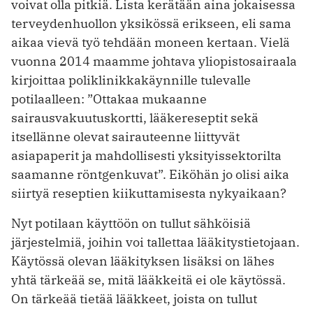
voivat olla pitkiä. Lista kerätään aina jokaisessa
terveydenhuollon yksikössä erikseen, eli sama
aikaa vievä työ tehdään moneen kertaan. Vielä
vuonna 2014 maamme johtava yliopistosairaala
kirjoittaa poliklinikkakäynnille tulevalle
potilaalleen: ”Ottakaa mukaanne
sairausvakuutuskortti, lääkereseptit sekä
itsellänne olevat sairauteenne liittyvät
asiapaperit ja mahdollisesti yksityissektorilta
saamanne röntgenkuvat”. Eiköhän jo olisi aika
siirtyä reseptien kiikuttamisesta nykyaikaan?
Nyt potilaan käyttöön on tullut sähköisiä
järjestelmiä, joihin voi tallettaa lääkitystietojaan.
Käytössä olevan lääkityksen lisäksi on lähes
yhtä tärkeää se, mitä lääkkeitä ei ole käytössä.
On tärkeää tietää lääkkeet, joista on tullut