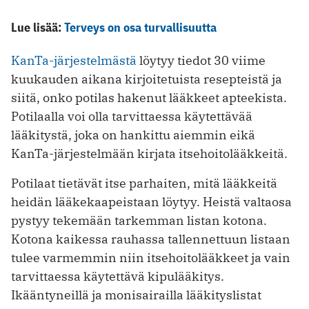
Lue lisää:
Terveys on osa turvallisuutta
KanTa-järjestelmästä
löytyy tiedot 30 viime
kuukauden aikana kirjoitetuista resepteistä ja
siitä, onko potilas hakenut lääkkeet apteekista.
Potilaalla voi olla tarvittaessa käytettävää
lääkitystä, joka on hankittu aiemmin eikä
KanTa-järjestelmään kirjata itsehoitolääkkeitä.
Potilaat tietävät itse parhaiten, mitä lääkkeitä
heidän lääkekaapeistaan löytyy. Heistä valtaosa
pystyy tekemään tarkemman listan kotona.
Kotona kaikessa rauhassa tallennettuun listaan
tulee varmemmin niin itsehoitolääkkeet ja vain
tarvittaessa käytettävä kipulääkitys.
Ikääntyneillä ja monisairailla lääkityslistat