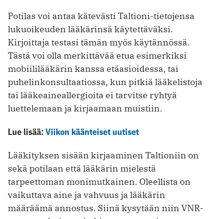
Potilas voi antaa kätevästi Taltioni-tietojensa
lukuoikeuden lääkärinsä käytettäväksi.
Kirjoittaja testasi tämän myös käytännössä.
Tästä voi olla merkittävää etua esimerkiksi
mobiililääkärin kanssa etäasioidessa, tai
puhelinkonsultaatiossa, kun pitkiä lääkelistoja
tai lääkeaineallergioita ei tarvitse ryhtyä
luettelemaan ja kirjaamaan muistiin.
Lue lisää:
Viikon käänteiset uutiset
Lääkityksen sisään kirjaaminen Taltioniin on
sekä potilaan että lääkärin mielestä
tarpeettoman monimutkainen. Oleellista on
vaikuttava aine ja vahvuus ja lääkärin
määräämä annostus. Siinä kysytään niin VNR-