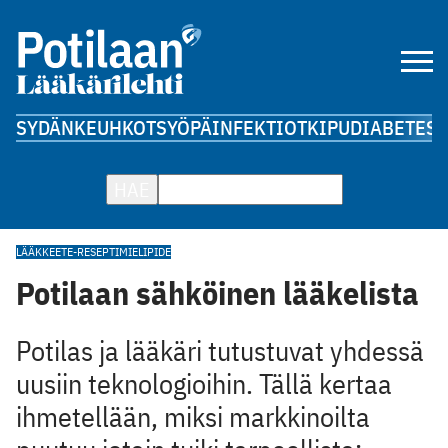
SYDÄN
KEUHKOT
SYÖPÄ
INFEKTIOT
KIPU
DIABETES
A
HAE
LÄÄKKEET
E-RESEPTI
MIELIPIDE
Potilaan sähköinen lääkelista
Potilas ja lääkäri tutustuvat yhdessä
uusiin teknologioihin. Tällä kertaa
ihmetellään, miksi markkinoilta