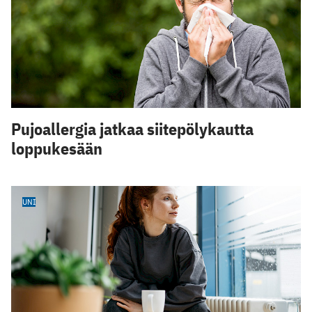
Pujoallergia jatkaa siitepölykautta
loppukesään
UNI