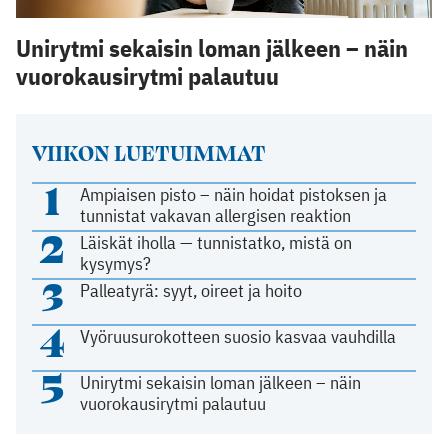
Unirytmi sekaisin loman jälkeen – näin
vuorokausirytmi palautuu
VIIKON LUETUIMMAT
1
Ampiaisen pisto – näin hoidat pistoksen ja
tunnistat vakavan allergisen reaktion
2
Läiskät iholla — tunnistatko, mistä on
kysymys?
3
Palleatyrä: syyt, oireet ja hoito
4
Vyöruusurokotteen suosio kasvaa vauhdilla
5
Unirytmi sekaisin loman jälkeen – näin
vuorokausirytmi palautuu