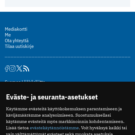
Mediakortti
Me
Ota yhteyttä
Tilaa uutiskirje
Suomen Lääkäriliitto
Mäkelänkatu 2, PL 49
Eväste- ja seuranta-asetukset
00510 Helsinki
puh. (09) 393 091
Käytämme evästeitä käyttökokemuksen parantamiseen ja
toimitus@potilaanlaakarilehti.fi
kävijämäärämme analysoimiseen. Suostumuksellasi
käytämme evästeitä myös markkinoinnin kohdentamiseen.
ISSN 2323-9476
Lisää tietoa
evästekäytännöistämme
. Voit hyväksyä kaikki tai
vain välttämättömät evästeet sekä muokata asetuksia