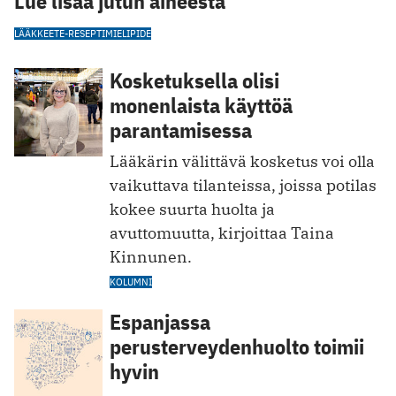
Lue lisää jutun aiheesta
LÄÄKKEET
E-RESEPTI
MIELIPIDE
Kosketuksella olisi
monenlaista käyttöä
parantamisessa
Lääkärin välittävä kosketus voi olla
vaikuttava tilanteissa, joissa potilas
kokee suurta huolta ja
avuttomuutta, kirjoittaa Taina
Kinnunen.
KOLUMNI
Espanjassa
perusterveydenhuolto toimii
hyvin