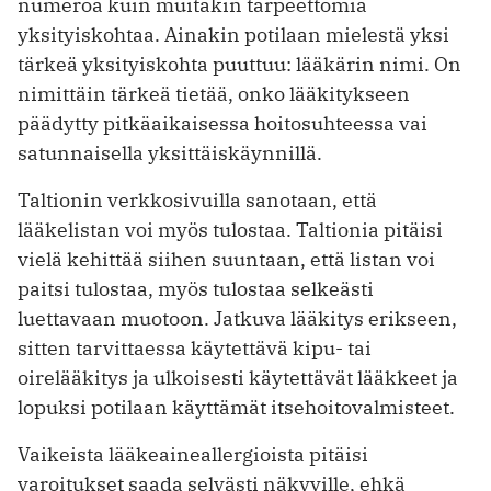
numeroa kuin muitakin tarpeettomia
yksityiskohtaa. Ainakin potilaan mielestä yksi
tärkeä yksityiskohta puuttuu: lääkärin nimi. On
nimittäin tärkeä tietää, onko lääkitykseen
päädytty pitkäaikaisessa hoitosuhteessa vai
satunnaisella yksittäiskäynnillä.
Taltionin verkkosivuilla sanotaan, että
lääkelistan voi myös tulostaa. Taltionia pitäisi
vielä kehittää siihen suuntaan, että listan voi
paitsi tulostaa, myös tulostaa selkeästi
luettavaan muotoon. Jatkuva lääkitys erikseen,
sitten tarvittaessa käytettävä kipu- tai
oirelääkitys ja ulkoisesti käytettävät lääkkeet ja
lopuksi potilaan käyttämät itsehoitovalmisteet.
Vaikeista lääkeaineallergioista pitäisi
varoitukset saada selvästi näkyville, ehkä