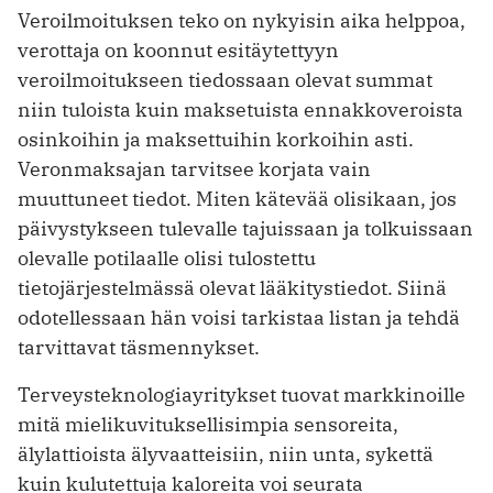
Veroilmoituksen teko on nykyisin aika helppoa,
verottaja on koonnut esitäytettyyn
veroilmoitukseen tiedossaan olevat summat
niin tuloista kuin maksetuista ennakkoveroista
osinkoihin ja maksettuihin korkoihin asti.
Veronmaksajan tarvitsee korjata vain
muuttuneet tiedot. Miten kätevää olisikaan, jos
päivystykseen tulevalle tajuissaan ja tolkuissaan
olevalle potilaalle olisi tulostettu
tietojärjestelmässä olevat lääkitystiedot. Siinä
odotellessaan hän voisi tarkistaa listan ja tehdä
tarvittavat täsmennykset.
Terveysteknologiayritykset tuovat markkinoille
mitä mielikuvituksellisimpia sensoreita,
älylattioista älyvaatteisiin, niin unta, sykettä
kuin kulutettuja kaloreita voi seurata