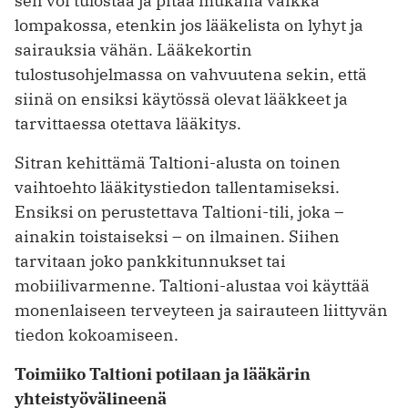
sen voi tulostaa ja pitää mukana vaikka
lompakossa, etenkin jos lääkelista on lyhyt ja
sairauksia vähän. Lääkekortin
tulostusohjelmassa on vahvuutena sekin, että
siinä on ensiksi käytössä olevat lääkkeet ja
tarvittaessa otettava lääkitys.
Sitran kehittämä Taltioni-alusta on toinen
vaihtoehto lääkitystiedon tallentamiseksi.
Ensiksi on perustettava Taltioni-tili, joka –
ainakin toistaiseksi – on ilmainen. Siihen
tarvitaan joko pankkitunnukset tai
mobiilivarmenne. Taltioni-alustaa voi käyttää
monenlaiseen terveyteen ja sairauteen liittyvän
tiedon kokoamiseen.
Toimiiko Taltioni potilaan ja lääkärin
yhteistyövälineenä