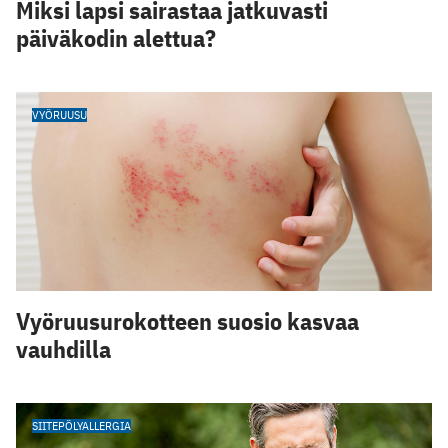
Miksi lapsi sairastaa jatkuvasti
päiväkodin alettua?
VYÖRUUSU
Vyöruusurokotteen suosio kasvaa
vauhdilla
SIITEPÖLYALLERGIA