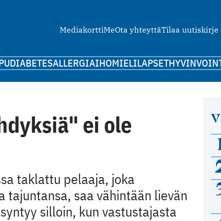
Mediakortti
Me
Ota yhteyttä
Tilaa uutiskirje
PU
DIABETES
ALLERGIA
IHO
MIELI
LAPSET
HYVINVOIN
V
hdyksiä" ei ole
a taklattu pelaaja, joka
 tajuntansa, saa vähintään lievän
ntyy silloin, kun vastustajasta