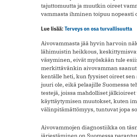
tajuttomuutta ja muutkin oireet vamm
vammasta ihminen toipuu nopeasti o
Lue lisää:
Terveys on osa turvallisuutta
Aivovammasta jää hyvin harvoin näkyv
lähimuistin heikkous, keskittymisv
väsyminen, eivät myöskään tule esii
merkittävänkin aivovamman saanut pe
kentälle heti, kun fyysiset oireet sen
juuri ole, eikä pelaajille Suomessa t
testejä, joissa mahdolliset jälkioiree
käyttäytymisen muutokset, kuten imp
välinpitämättömyys, tuntuvat jopa so
Aivovammojen diagnostiikka on täsm
järjestäminen on Suomessa parantunu