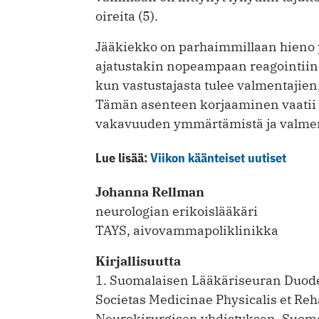
oireita (5).
Jääkiekko on parhaimmillaan hieno pe
ajatustakin nopeampaan reagointiin j
kun vastustajasta tulee valmentajien,
Tämän asenteen korjaaminen vaatii
vakavuuden ymmärtämistä ja valment
Lue lisää:
Viikon käänteiset uutiset
Johanna Rellman
neurologian erikoislääkäri
TAYS, aivovammapoliklinikka
Kirjallisuutta
1. Suomalaisen Lääkäriseuran Duode
Societas Medicinae Physicalis et Reh
Neurokirurgisen yhdistyksen, Suom