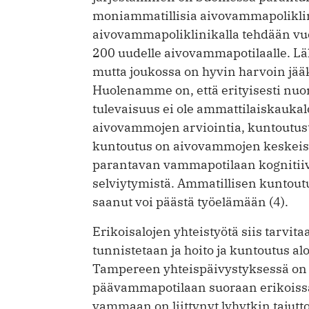
moniammatillisia aivovammapoliklin
aivovammapoliklinikalla tehdään vuo
200 uudelle aivovammapotilaalle. Lähe
mutta joukossa on hyvin harvoin jä
Huolenamme on, että erityisesti nuor
tulevaisuus ei ole ammattilaiskaukalo
aivovammojen arviointia, kuntoutus
kuntoutus on aivovammojen keskeisi
parantavan vammapotilaan kognitiivis
selviytymistä. Ammatillisen kuntou
saanut voi päästä työelämään (4).
Erikoisalojen yhteistyötä siis tarvit
tunnistetaan ja hoito ja kuntoutus a
Tampereen yhteispäivystyksessä on r
päävammapotilaan suoraan erikoissa
vammaan on liittynyt lyhytkin tajut