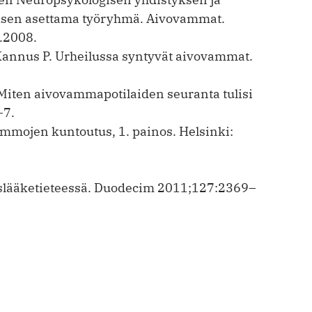
sen asettama työryhmä. Aivovammat.
2.2008.
 Kannus P. Urheilussa syntyvät aivovammat.
 Miten aivovammapotilaiden seuranta tulisi
–7.
ammojen kuntoutus, 1. painos. Helsinki:
slääketieteessä. Duodecim 2011;127:2369–