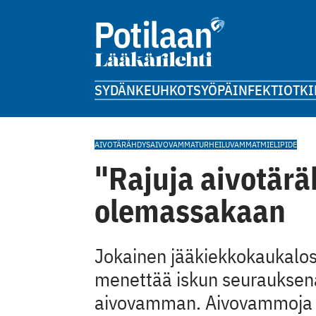
SYDÄN
KEUHKOT
SYÖPÄ
INFEKTIOT
KI
AIVOTÄRÄHDYS
AIVOVAMMAT
URHEILUVAMMAT
MIELIPIDE
"Rajuja aivotärä
olemassakaan
Jokainen jääkiekkokaukaloss
menettää iskun seurauksena
aivovamman. Aivovammoja sy