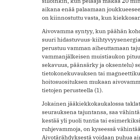
silloinkin, kun pelaaja makaa 20 min
aikana enää palaamaan joukkueesee
on kiinnostuttu vasta, kun kiekkosan
Aivovamma syntyy, kun päähän kohdi
suuri hidastuvuus-kiihtyvyysenergi
perustuu vamman aiheuttamaan taju
vammanjälkeisen muistiaukon pituute
sekavuus, päänsärky ja oksentelu) s
tietokonekuvauksen tai magneettik
hoitosuosituksen mukaan aivovamm
tietojen perusteella (1).
Jokainen jääkiekkokaukalossa taklat
seurauksena tajuntansa, saa vähint
kestää yli puoli tuntia tai esimerki
ruhjevammoja, on kyseessä vähintä
Aivotärähdyksestä voidaan puhua ain