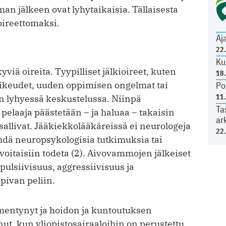
an jälkeen ovat lyhytaikaisia. Tällaisesta
ireettomaksi.
Aj
22
Ku
iä oireita. Tyypilliset jälkioireet, kuten
18
aikeudet, uuden oppimisen ongelmat tai
Po
11
n lyhyessä keskustelussa. Niinpä
Ta
laaja päästetään – ja haluaa – takaisin
ar
 sallivat. Jääkiekkolääkäreissä ei neurologeja
22
ehdä neuropsykologisia tutkimuksia tai
t voitaisiin todeta (2). Aivovammojen jälkeiset
ulsiivisuus, aggressiivisuus ja
pivan peliin.
entynyt ja hoidon ja kuntoutuksen
t, kun yliopistosairaaloihin on perustettu