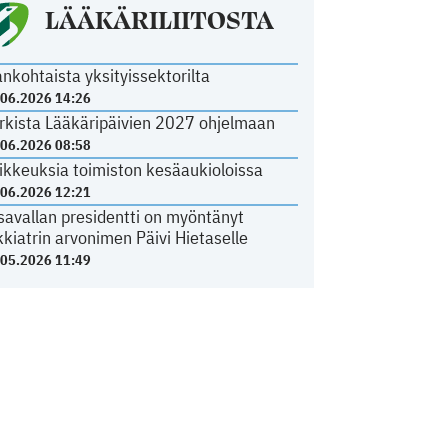
LÄÄKÄRILIITOSTA
ankohtaista yksityissektorilta
.06.2026 14:26
rkista Lääkäripäivien 2027 ohjelmaan
.06.2026 08:58
ikkeuksia toimiston kesäaukioloissa
.06.2026 12:21
savallan presidentti on myöntänyt
kkiatrin arvonimen Päivi Hietaselle
.05.2026 11:49