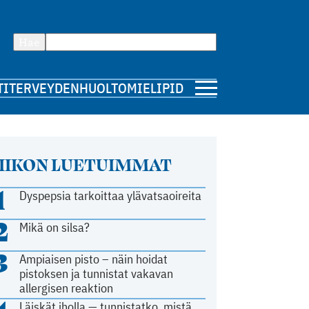
Hae
TI
TERVEYDENHUOLTO
MIELIPIDE
IIKON LUETUIMMAT
1
Dyspepsia tarkoittaa ylävatsaoireita
2
Mikä on silsa?
3
Ampiaisen pisto – näin hoidat
pistoksen ja tunnistat vakavan
allergisen reaktion
Läiskät iholla — tunnistatko, mistä