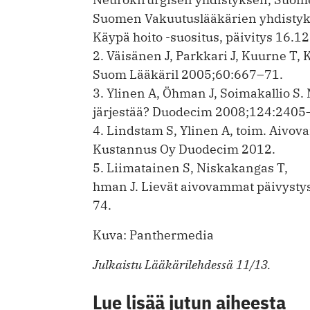
Suomen Vakuutuslääkärien yhdistyk
Käypä hoito -suositus, päivitys 16.1
2. Väisänen J, Parkkari J, Kuurne T,
Suom Lääkäril 2005;60:667–71.
3. Ylinen A, Öhman J, Soimakallio S.
järjestää? Duodecim 2008;124:2405
4. Lindstam S, Ylinen A, toim. Aivov
Kustannus Oy Duodecim 2012.
5. Liimatainen S, Niskakangas T,
hman J. Lievät aivovammat päivysty
74.
Kuva: Panthermedia
Julkaistu Lääkärilehdessä 11/13.
Lue lisää jutun aiheesta