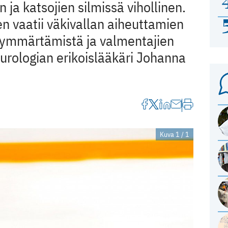
 ja katsojien silmissä vihollinen.
 vaatii väkivallan aiheuttamien
ymmärtämistä ja valmentajien
neurologian erikoislääkäri Johanna
Kuva 1 / 1