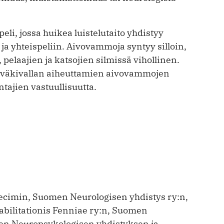
li, jossa huikea luistelutaito yhdistyy
a yhteispeliin. Aivovammoja syntyy silloin,
 pelaajien ja katsojien silmissä vihollinen.
 väkivallan aiheuttamien aivovammojen
ajien vastuullisuutta.
cimin, Suomen Neurologisen yhdistys ry:n,
abilitationis Fenniae ry:n, Suomen
en Neuropsykologisen yhdistyksen ja