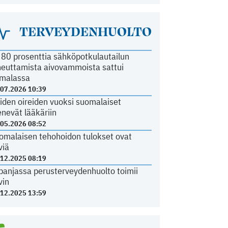
TERVEYDENHUOLTO
i 80 prosenttia sähköpotkulautailun
heuttamista aivovammoista sattui
malassa
.07.2026 10:39
iden oireiden vuoksi suomalaiset
nevät lääkäriin
.05.2026 08:52
omalaisen tehohoidon tulokset ovat
viä
.12.2025 08:19
panjassa perusterveydenhuolto toimii
vin
.12.2025 13:59