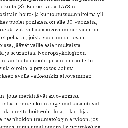
ikoita (3). Esimerkiksi TAYS:n
sittain hoito- ja kuntoutussuunnitelma yli
s puolet potilaista on alle 30-vuotiaita,
äkiekkoväkivallasta aivovamman saaneita.
et pelaajat, joista suurimman osan
issa, jäävät vaille asian­mukaista
ta ja seurantaa. Neuropsykologinen
n kuntoutusmuoto, ja sen on osoitettu
ia oireita ja psykososiaalista
tuksen avulla vai­keankin aivovamman
aan, jotta merkittävät aivovammat
loitetaan ennen kuin ongelmat kasautuvat.
akennettu hoito-ohjelma, joka ohjaa
iraanhoidon traumatologin arvioon, jos
tomuus, muistamattomuus tai neurologisia