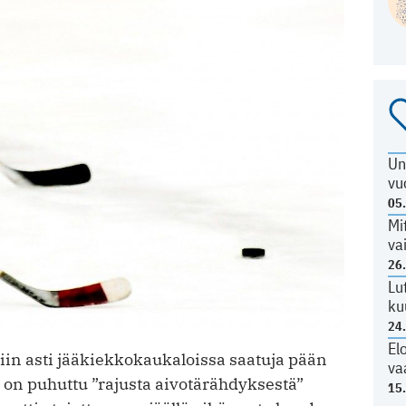
Un
vu
05
Mi
va
26
Lu
ku
24
El
iin asti jääkiekkokaukaloissa saatuja pään
va
 on puhuttu ”rajusta aivotärähdyksestä”
15