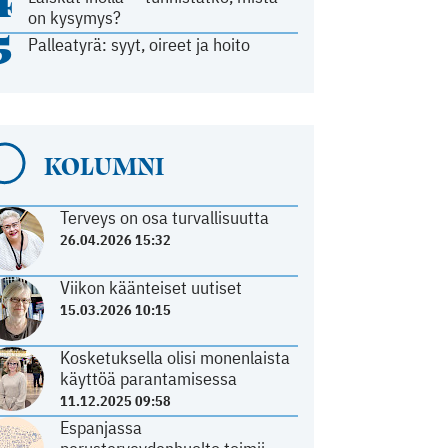
4
on kysymys?
5
Palleatyrä: syyt, oireet ja hoito
KOLUMNI
Terveys on osa turvallisuutta
26.04.2026 15:32
Viikon käänteiset uutiset
15.03.2026 10:15
Kosketuksella olisi monenlaista
käyttöä parantamisessa
11.12.2025 09:58
Espanjassa