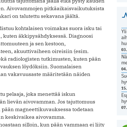
uuttia tajuttomana jäällä eikä pysty kauden
n. Aivovammojen pitkäaikaisvaikutuksista
kari on talutettu sekavana jäältä.
stuu kohtalaisen voimakas suora isku tai
Yl
a, kuten äkkipysähdyksessä. Diagnoosi
ai
hu
ttomuuteen ja sen kestoon,
03
en, akuuttivaiheen oireisiin (esim.
Nä
ekä radiologisten tutkimusten, kuten pään
me
uvauksen löydöksiin. Suomalaisen
04
an vakavuusaste määritetään näiden
Su
hy
15
tu pelaaja, joka menettää iskun
Es
hy
ään lievän aivovamman. Jos tajuttomuus
07
ksi pään magneettikuvauksessa todetaan
än keskivaikea aivovamma.
oastaan silloin, kun pään vammaan ei liity