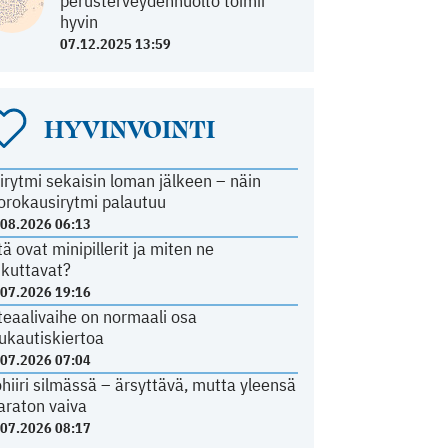
perusterveydenhuolto toimii
hyvin
07.12.2025 13:59
HYVINVOINTI
irytmi sekaisin loman jälkeen – näin
orokausirytmi palautuu
.08.2026 06:13
tä ovat minipillerit ja miten ne
ikuttavat?
.07.2026 19:16
teaalivaihe on normaali osa
ukautiskiertoa
.07.2026 07:04
ohiiri silmässä – ärsyttävä, mutta yleensä
araton vaiva
.07.2026 08:17