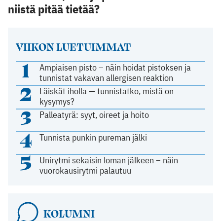
niistä pitää tietää?
VIIKON LUETUIMMAT
1
Ampiaisen pisto – näin hoidat pistoksen ja
tunnistat vakavan allergisen reaktion
2
Läiskät iholla — tunnistatko, mistä on
kysymys?
3
Palleatyrä: syyt, oireet ja hoito
4
Tunnista punkin pureman jälki
5
Unirytmi sekaisin loman jälkeen – näin
vuorokausirytmi palautuu
KOLUMNI