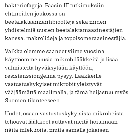
bakteriofageja. Faasin III tutkimuksiin
ehtineiden joukossa on
beetalaktaamiantibiootteja sekä niiden
yhdistelmiä uusien beetalaktamaasinestäjien
kanssa, makrolideja ja topoisomeraasinestäjiä.
Vaikka olemme saaneet viime vuosina
käyttöömme uusia mikrobilääkkeitä ja lisää
valmisteita hyväksytään käyttöön,
resistenssiongelma pysyy. Lääkkeille
vastustuskykyiset mikrobit yleistyvät
vääjäämättä maailmalla, ja tämä heijastuu myös
Suomen tilanteeseen.
Uudet, osaan vastustuskykyisistä mikrobeista
tehoavat lääkkeet auttavat meitä hoitamaan
näitä infektioita, mutta samalla jokaisen