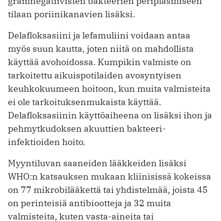
gramnegatiivisten bakteerien periplasmiseen
tilaan poriinikanavien lisäksi.
Delafloksasiini ja lefamuliini voidaan antaa
myös suun kautta, joten niitä on mahdollista
käyttää avohoidossa. Kumpikin valmiste on
tarkoitettu aikuispotilaiden avosyntyisen
keuhkokuumeen hoitoon, kun muita valmisteita
ei ole tarkoituksenmukaista käyttää.
Delafloksasiinin käyttöaiheena on lisäksi ihon ja
pehmytkudoksen akuuttien bakteeri-
infektioiden hoito.
Myyntiluvan saaneiden lääkkeiden lisäksi
WHO:n katsauksen mukaan kliinisissä kokeissa
on 77 mikrobilääkettä tai yhdistelmää, joista 45
on perinteisiä antibiootteja ja 32 muita
valmisteita, kuten vasta-aineita tai