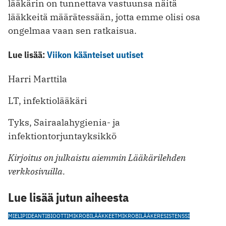
lääkärin on tunnettava vastuunsa näitä
lääkkeitä määrätessään, jotta emme olisi osa
ongelmaa vaan sen ratkaisua.
Lue lisää:
Viikon käänteiset uutiset
Harri Marttila
LT, infektiolääkäri
Tyks, Sairaalahygienia- ja
infektiontorjuntayksikkö
Kirjoitus on julkaistu aiemmin Lääkärilehden
verkkosivuilla.
Lue lisää jutun aiheesta
MIELIPIDE
ANTIBIOOTTI
MIKROBILÄÄKKEET
MIKROBILÄÄKERESISTENSSI