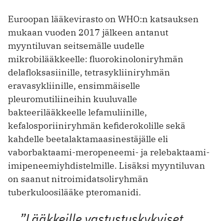
Euroopan lääkevirasto on WHO:n katsauksen
mukaan vuoden 2017 jälkeen antanut
myyntiluvan seitsemälle uudelle
mikrobilääkkeelle: fluorokinoloniryhmän
delafloksasiinille, tetrasykliiniryhmän
eravasykliinille, ensimmäiselle
pleuromutiliineihin kuuluvalle
bakteerilääkkeelle lefamuliinille,
kefalosporiiniryhmän kefiderokolille sekä
kahdelle beetalaktamaasinestäjälle eli
vaborbaktaami-meropeneemi- ja relebaktaami-
imipeneemiyhdistelmille. Lisäksi myyntiluvan
on saanut nitroimidatsoliryhmän
tuberkuloosilääke pteromanidi.
”Lääkkeille vastustuskykyiset