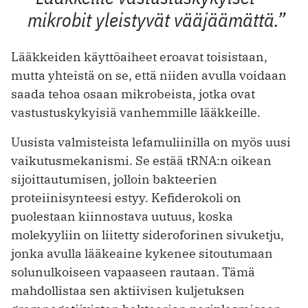
mikrobit yleistyvät vääjäämättä.”
Lääkkeiden käyttöaiheet eroavat toisistaan,
mutta yhteistä on se, että niiden avulla voidaan
saada tehoa osaan mikrobeista, jotka ovat
vastustuskykyisiä vanhemmille lääkkeille.
Uusista valmisteista lefamuliinilla on myös uusi
vaikutusmekanismi. Se estää tRNA:n oikean
sijoittautumisen, jolloin bakteerien
proteiinisynteesi estyy. Kefiderokoli on
puolestaan kiinnostava uutuus, koska
molekyyliin on liitetty sideroforinen sivuketju,
jonka avulla lääkeaine kykenee sitoutumaan
solunulkoiseen vapaaseen rautaan. Tämä
mahdollistaa sen aktiivisen kuljetuksen