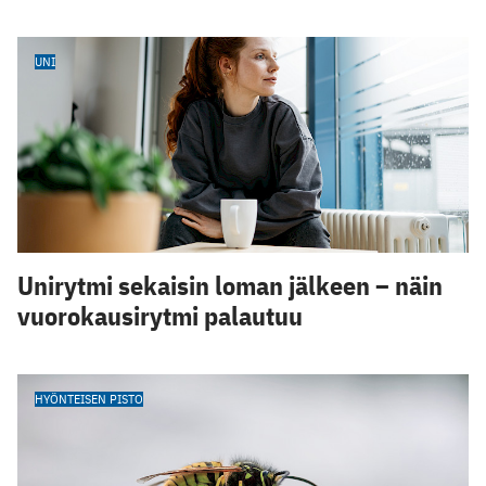
UNI
Unirytmi sekaisin loman jälkeen – näin
vuorokausirytmi palautuu
HYÖNTEISEN PISTO