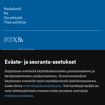
Mediakortti
Me
Ota yhteyttä
Tilaa uutiskirje
Suomen Lääkäriliitto
Mäkelänkatu 2, PL 49
Eväste- ja seuranta-asetukset
00510 Helsinki
puh. (09) 393 091
Käytämme evästeitä käyttökokemuksen parantamiseen ja
toimitus@potilaanlaakarilehti.fi
kävijämäärämme analysoimiseen. Suostumuksellasi
käytämme evästeitä myös markkinoinnin kohdentamiseen.
ISSN 2323-9476
Lisää tietoa
evästekäytännöistämme
. Voit hyväksyä kaikki tai
vain välttämättömät evästeet sekä muokata asetuksia
evästeasetuksissa
.