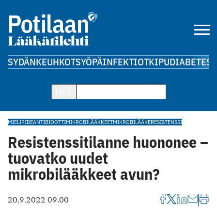
SYDÄN
KEUHKOT
SYÖPÄ
INFEKTIOT
KIPU
DIABETES
A
HAE
MIELIPIDE
ANTIBIOOTTI
MIKROBILÄÄKKEET
MIKROBILÄÄKERESISTENSSI
Resistenssitilanne huononee –
tuovatko uudet
mikrobilääkkeet avun?
20.9.2022 09.00