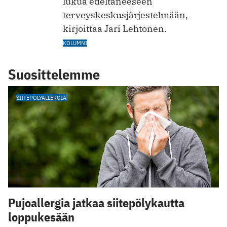
lukua edeltäneeseen
terveyskeskusjärjestelmään,
kirjoittaa Jari Lehtonen.
KOLUMNI
Suosittelemme
SIITEPÖLYALLERGIA
Pujoallergia jatkaa siitepölykautta
loppukesään