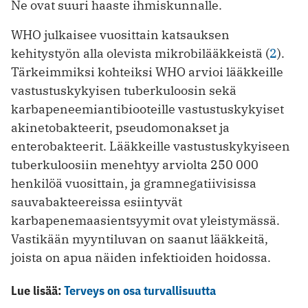
Ne ovat suuri haaste ihmiskunnalle.
WHO julkaisee vuosittain katsauksen
kehitystyön alla olevista mikrobilääkkeistä (
2
).
Tärkeimmiksi kohteiksi WHO arvioi lääkkeille
vastustuskykyisen tuberkuloosin sekä
karbapeneemiantibiooteille vastustuskykyiset
akinetobakteerit, pseudomonakset ja
enterobakteerit. Lääkkeille vastustuskykyiseen
tuberkuloosiin menehtyy arviolta 250 000
henkilöä vuosittain, ja gramnegatiivisissa
sauvabakteereissa esiintyvät
karbapenemaasientsyymit ovat yleistymässä.
Vastikään myyntiluvan on saanut lääkkeitä,
joista on apua näiden infektioiden hoidossa.
Lue lisää:
Terveys on osa turvallisuutta