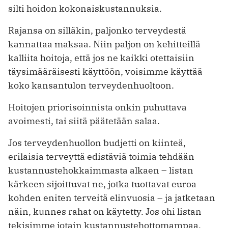
silti hoidon kokonaiskustannuksia.
Rajansa on silläkin, paljonko terveydestä
kannattaa maksaa. Niin paljon on kehitteillä
kalliita hoitoja, että jos ne kaikki otettaisiin
täysimääräisesti käyttöön, voisimme käyttää
koko kansantulon terveydenhuoltoon.
Hoitojen priorisoinnista onkin puhuttava
avoimesti, tai siitä päätetään salaa.
Jos terveydenhuollon budjetti on kiinteä,
erilaisia terveyttä edistäviä toimia tehdään
kustannustehokkaimmasta alkaen – listan
kärkeen sijoittuvat ne, jotka tuottavat euroa
kohden eniten terveitä elinvuosia – ja jatketaan
näin, kunnes rahat on käytetty. Jos ohi listan
tekisimme jotain kustannustehottomampaa,