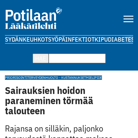
SYDÄN
KEUHKOT
SYÖPÄ
INFEKTIOT
KIPU
DIABETES
A
HAE
PRIORISOINTI
TERVEYDENHUOLTO - KUSTANNUKSET
MIELIPIDE
Sairauksien hoidon
paraneminen törmää
talouteen
Rajansa on silläkin, paljonko