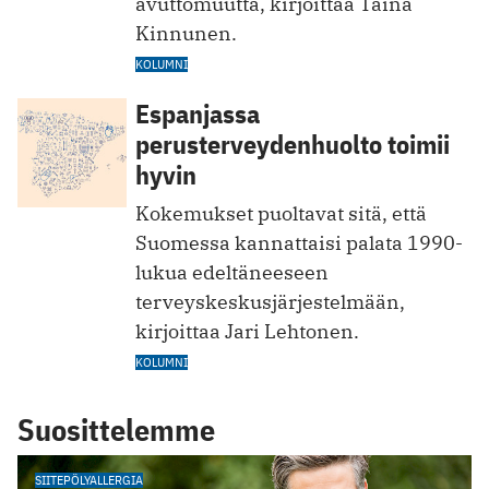
avuttomuutta, kirjoittaa Taina
Kinnunen.
KOLUMNI
Espanjassa
perusterveydenhuolto toimii
hyvin
Kokemukset puoltavat sitä, että
Suomessa kannattaisi palata 1990-
lukua edeltäneeseen
terveyskeskusjärjestelmään,
kirjoittaa Jari Lehtonen.
KOLUMNI
Suosittelemme
SIITEPÖLYALLERGIA