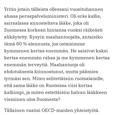
Yritin jotain tällaista ollessani vuosituhannen
alussa peruspalveluministeri. Oli eräs kallis,
sairaalassa annosteltava lääke, joka oli
Suomessa korkean hintansa vuoksi räikeästi
alikäytetty. Kysyin maahantuojalta, antaisiko
tämä 80 % alennusta, jos ostaisimme
kymmenen kertaa enemmän. He saisivat kaksi
kertaa enemmän rahaa ja me kymmenen kertaa
enemmän ter­veyttä. Maahantuoja oli
ehdotuksesta kiinnostunut, mutta päämies
tyrmäsi sen. Miten selitettäisiin ruotsalaisille,
että sama lääke on Ruotsissa viisi kertaa
kalliimpi, ja miten estettäisiin halvan lääkkeen
vieminen ulos Suomesta?
Tällainen vaatisi OECD-maiden yhteistyötä.