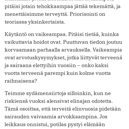
pitäisi jotain tehokkaampaa jättää tekemättä, ja
menettäi­simme terveyttä. Priorisointi on
teoriassa yksinkertaista.
Käytäntö on vaikeampaa. Pitäisi tietää, kuinka
vaikut­tavia hoidot ovat. Puuttuvan tiedon joutuu
korvaamaan parhaalla arvauksella. Vaikeampia
ovat arvotuskysy­mykset, jotka liittyvät terveenä
ja sairaana elettyihin vuosiin – onko kaksi
vuotta terveenä parempi kuin kolme vuotta
raihnai­sena?
Teimme sydämensiir­toja silloinkin, kun ne
riskiensä vuoksi alensivat elinajan odotetta.
Tämä osoittaa, että terveitä elinvuosia pidetään
sairauden vaivaamia arvokkaampina. Jos
leikkaus onnistui, potilas pystyi elämään