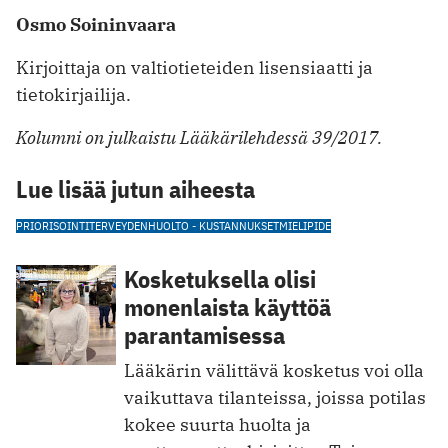
Osmo Soininvaara
Kirjoittaja on valtiotieteiden lisensiaatti ja
tietokirjailija.
Kolumni on julkaistu Lääkärilehdessä 39/2017.
Lue lisää jutun aiheesta
PRIORISOINTI
TERVEYDENHUOLTO - KUSTANNUKSET
MIELIPIDE
Kosketuksella olisi
monenlaista käyttöä
parantamisessa
Lääkärin välittävä kosketus voi olla
vaikuttava tilanteissa, joissa potilas
kokee suurta huolta ja