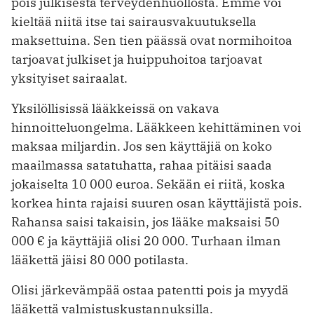
pois julkisesta terveydenhuollosta. Emme voi
kieltää niitä itse tai sairausvakuutuksella
maksettuina. Sen tien päässä ovat normihoitoa
tarjoavat julkiset ja huippuhoitoa tarjoavat
yksityiset sairaalat.
Yksilöllisissä lääkkeissä on vakava
hinnoitteluongelma. Lääkkeen kehittäminen voi
maksaa miljardin. Jos sen käyttäjiä on koko
maailmassa satatuhatta, rahaa pitäisi saada
jokaiselta 10 000 euroa. Sekään ei riitä, koska
korkea hinta rajaisi suuren osan käyttäjistä pois.
Rahansa saisi takaisin, jos lääke maksaisi 50
000 € ja käyttäjiä olisi 20 000. Turhaan ilman
lääkettä jäisi 80 000 potilasta.
Olisi järkevämpää ostaa patentti pois ja myydä
lääkettä valmistuskustannuksilla.