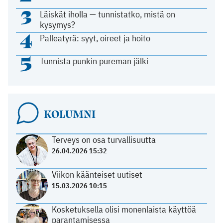
3
Läiskät iholla — tunnistatko, mistä on
kysymys?
4
Palleatyrä: syyt, oireet ja hoito
5
Tunnista punkin pureman jälki
KOLUMNI
Terveys on osa turvallisuutta
26.04.2026 15:32
Viikon käänteiset uutiset
15.03.2026 10:15
Kosketuksella olisi monenlaista käyttöä
parantamisessa