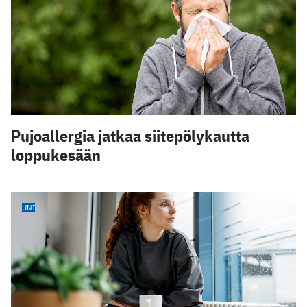
Pujoallergia jatkaa siitepölykautta
loppukesään
UNI