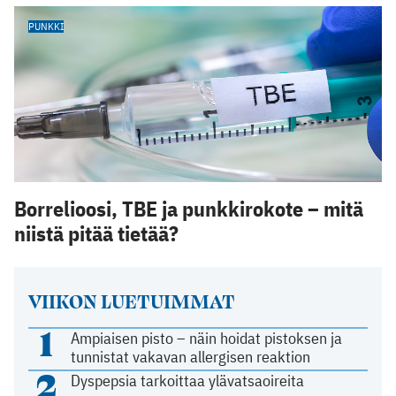
PUNKKI
Borrelioosi, TBE ja punkkirokote – mitä
niistä pitää tietää?
VIIKON LUETUIMMAT
1
Ampiaisen pisto – näin hoidat pistoksen ja
tunnistat vakavan allergisen reaktion
2
Dyspepsia tarkoittaa ylävatsaoireita