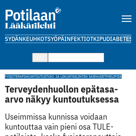
SYDÄN
KEUHKOT
SYÖPÄ
INFEKTIOT
KIPU
DIABETES
A
HAE
FYSIOTERAPIA
KUNTOUTUS
TUKI- JA LIIKUNTAELINTEN SAIRAUDET
MIELIPIDE
Terveydenhuollon epätasa-
arvo näkyy kuntoutuksessa
Useimmissa kunnissa voidaan
kuntouttaa vain pieni osa TULE-