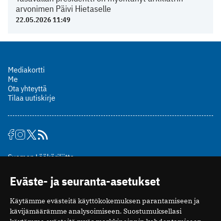
arvonimen Päivi Hietaselle
22.05.2026 11:49
Mediakortti
Me
Ota yhteyttä
Tilaa uutiskirje
Suomen Lääkäriliitto
Mäkelänkatu 2, PL 49
Eväste- ja seuranta-asetukset
00510 Helsinki
puh. (09) 393 091
Käytämme evästeitä käyttökokemuksen parantamiseen ja
toimitus@potilaanlaakarilehti.fi
kävijämäärämme analysoimiseen. Suostumuksellasi