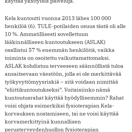
käyttää yksityisiä palveluja.
Kela kuntoutti vuonna 2013 lähes 100 000
henkilöä (6). TULE-potilaiden osuus tästä oli ­alle
10 %. Ammatillisesti sovellettuun
lääkinnälliseen kuntoutukseen (ASLAK)
osallistui 57 % enemmän henkilöitä, vaikka
toiminta on osoitettu vaikuttamattomaksi.
ASLAK kohdistuu terveeseen säännöllistä tuloa
ansaitsevaan väestöön, jolla ei ole merkittävää
työkyvyttömyysriskiä – sitä voidaan nimittää
”eliittikuntoutukseksi”. Voitaisiinko nämä
kuntoutus­rahat käyttää hyödyllisemmin? Rahat
voisi ohjata esimerkiksi fysioterapian Kela-
korvauksen nostamiseen, tai ne voisi käyttää
korvamerkittyinä kunnallisen
perusterveydenhuollon fysiotera­pian