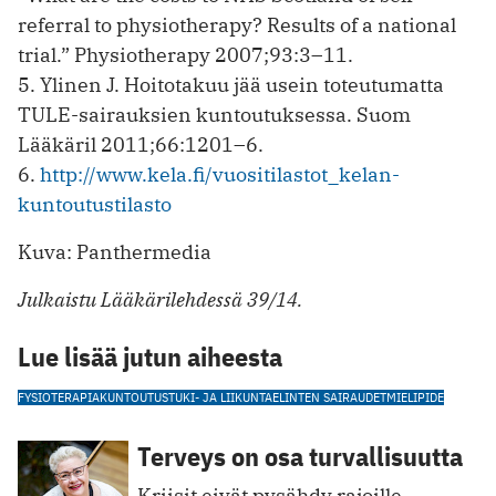
referral to physiotherapy? Results of a national
trial.” Physiotherapy 2007;93:3–11.
5. Ylinen J. Hoitotakuu jää usein toteutumatta
TULE-sairauksien ­kuntoutuksessa. Suom
Lääkäril 2011;66:1201–6.
6.
http://www.kela.fi/vuositilastot_kelan-
kuntoutustilasto
Kuva: Panthermedia
Julkaistu Lääkärilehdessä 39/14.
Lue lisää jutun aiheesta
FYSIOTERAPIA
KUNTOUTUS
TUKI- JA LIIKUNTAELINTEN SAIRAUDET
MIELIPIDE
Terveys on osa turvallisuutta
Kriisit eivät pysähdy rajoille,