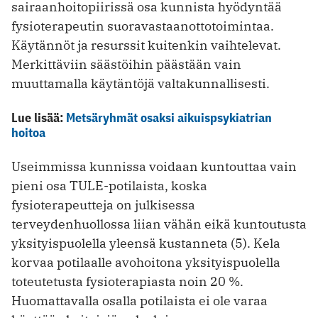
sairaanhoitopiirissä osa kunnista hyödyntää
fysioterapeutin suoravastaanottotoimintaa.
Käytännöt ja resurssit kuitenkin vaihtelevat.
Merkittäviin säästöihin päästään vain
muuttamalla käytäntöjä valtakunnallisesti.
Lue lisää:
Metsäryhmät osaksi aikuispsykiatrian
hoitoa
Useimmissa kunnissa voidaan kuntouttaa vain
pieni osa TULE-potilaista, koska
fysioterapeutteja on julkisessa
terveydenhuollossa liian vähän eikä kuntoutusta
yksityispuolella yleensä kustanneta (5). Kela
korvaa potilaalle avohoitona yksityispuolella
toteutetusta fysioterapiasta noin 20 %.
Huomattavalla osalla potilaista ei ole varaa