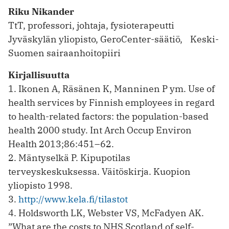
Riku Nikander
TtT, professori, johtaja, fysioterapeutti
Jyväskylän yliopisto, GeroCenter-säätiö, ­ Keski-
Suomen sairaanhoitopiiri
Kirjallisuutta
1. Ikonen A, Räsänen K, Manninen P ym. Use of
health services by Finnish employees in regard
to health-related factors: the population-based
health 2000 study. Int Arch Occup Environ
Health 2013;86:451–62.
2. Mäntyselkä P. Kipupotilas
terveyskeskuksessa. Väitöskirja. Kuopion
yliopisto 1998.
3.
http://www.kela.fi/tilastot
4. Holdsworth LK, Webster VS, McFadyen AK.
”What are the costs to NHS Scotland of self-