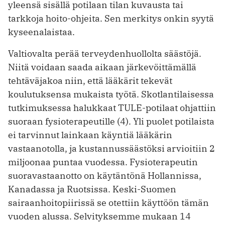
yleensä sisällä potilaan tilan kuvausta tai
tarkkoja hoito-ohjeita. Sen merkitys onkin syytä
kyseenalaistaa.
Valtiovalta perää terveydenhuollolta säästöjä.
Niitä voidaan saada aikaan järkevöittämällä
tehtäväjakoa niin, että lääkärit tekevät
koulutuksensa mukaista työtä. Skotlantilaisessa
tutkimuksessa halukkaat TULE-potilaat ohjattiin
suoraan fysioterapeutille (4). Yli puolet potilaista
ei tarvinnut lainkaan käyntiä lääkärin
vastaanotolla, ja kustannussäästöksi arvioitiin 2
miljoonaa puntaa vuodessa. Fysioterapeutin
suoravastaanotto on käytäntönä Hollannissa,
Kanadassa ja Ruotsissa. Keski-Suomen
sairaanhoitopiirissä se otettiin käyttöön tämän
vuoden alussa. Selvityksemme mukaan 14