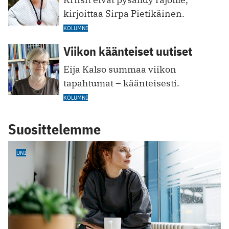
kirjoittaa Sirpa Pietikäinen.
KOLUMNI
Viikon käänteiset uutiset
Eija Kalso summaa viikon
tapahtumat – käänteisesti.
KOLUMNI
Suosittelemme
UNI