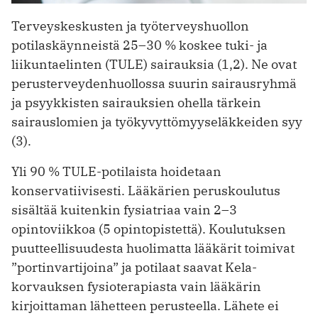
Terveyskeskusten ja työterveyshuollon
potilaskäynneistä 25–30 % koskee tuki- ja
liikuntaelinten (TULE) sairauksia (1,2). Ne ovat
perusterveydenhuollossa suurin sairausryhmä
ja psyykkisten sairauksien ohella tärkein
sairauslomien ja työkyvyttömyyseläkkeiden syy
(3).
Yli 90 % TULE-potilaista hoidetaan
konservatiivisesti. Lääkärien peruskoulutus
sisältää kuitenkin fysiatriaa vain 2–3
opintoviikkoa (5 opintopistettä). Koulutuksen
puutteellisuudesta huolimatta lääkärit toimivat
”portinvartijoina” ja potilaat saavat Kela-
korvauksen fysioterapiasta vain lääkärin
kirjoittaman lähetteen perusteella. Lähete ei