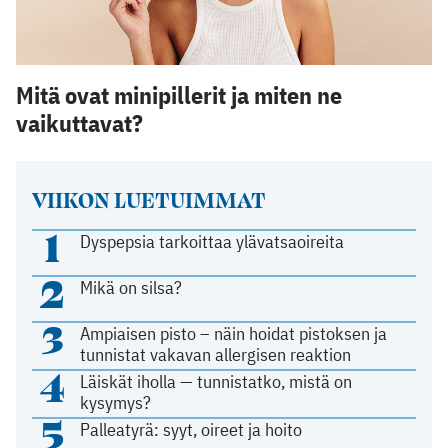
Mitä ovat minipillerit ja miten ne
vaikuttavat?
VIIKON LUETUIMMAT
1
Dyspepsia tarkoittaa ylävatsaoireita
2
Mikä on silsa?
3
Ampiaisen pisto – näin hoidat pistoksen ja
tunnistat vakavan allergisen reaktion
4
Läiskät iholla — tunnistatko, mistä on
kysymys?
5
Palleatyrä: syyt, oireet ja hoito