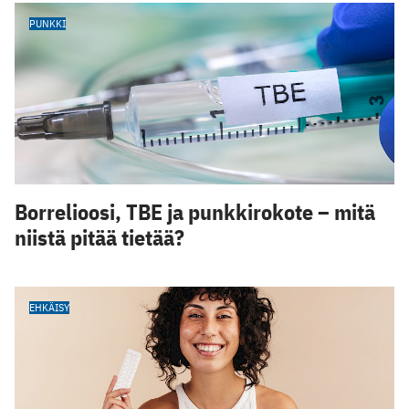
PUNKKI
Borrelioosi, TBE ja punkkirokote – mitä
niistä pitää tietää?
EHKÄISY