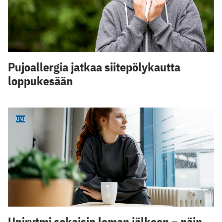
Pujoallergia jatkaa siitepölykautta
loppukesään
UNI
Unirytmi sekaisin loman jälkeen – näin