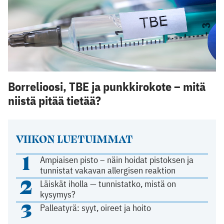
Borrelioosi, TBE ja punkkirokote – mitä
niistä pitää tietää?
VIIKON LUETUIMMAT
1
Ampiaisen pisto – näin hoidat pistoksen ja
tunnistat vakavan allergisen reaktion
2
Läiskät iholla — tunnistatko, mistä on
kysymys?
3
Palleatyrä: syyt, oireet ja hoito