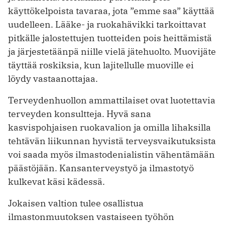
käyttökelpoista tavaraa, jota ”emme saa” käyttää
uudelleen. Lääke- ja ruokahävikki tarkoittavat
pitkälle jalostettujen tuotteiden pois heittämistä
ja järjestetäänpä niille vielä jätehuolto. Muovijäte
täyttää roskiksia, kun lajitellulle muoville ei
löydy vastaanottajaa.
Terveydenhuollon ammattilaiset ovat luotettavia
terveyden konsultteja. Hyvä sana
kasvispohjaisen ruokavalion ja omilla lihaksilla
tehtävän liikunnan hyvistä terveysvaikutuksista
voi saada myös ilmastodenialistin vähentämään
päästöjään. Kansanterveystyö ja ilmastotyö
kulkevat käsi kädessä.
Jokaisen valtion tulee osallistua
ilmastonmuutoksen vastaiseen työhön