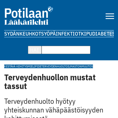
SYDÄN
KEUHKOT
SYÖPÄ
INFEKTIOT
KIPU
DIABETES
A
HAE
KESTÄVÄ KEHITYS
MIELIPIDE
TERVEYDENHUOLTO
ILMASTONMUUTOS
Terveydenhuollon mustat
tassut
Terveydenhuolto hyötyy
yhteiskunnan vähäpäästöisyyden