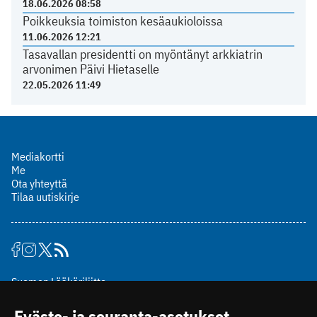
18.06.2026 08:58
Poikkeuksia toimiston kesäaukioloissa
11.06.2026 12:21
Tasavallan presidentti on myöntänyt arkkiatrin
arvonimen Päivi Hietaselle
22.05.2026 11:49
Mediakortti
Me
Ota yhteyttä
Tilaa uutiskirje
Suomen Lääkäriliitto
Mäkelänkatu 2, PL 49
Eväste- ja seuranta-asetukset
00510 Helsinki