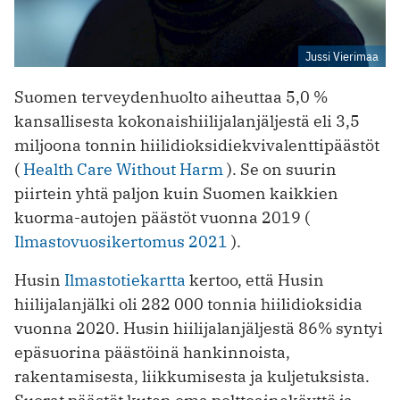
Jussi Vierimaa
Suomen terveydenhuolto aiheuttaa 5,0 %
kansallisesta kokonaishiilijalanjäljestä eli 3,5
miljoona tonnin hiilidioksidiekvivalenttipäästöt
(
Health Care Without Harm
). Se on suurin
piirtein yhtä paljon kuin Suomen kaikkien
kuorma-autojen päästöt vuonna 2019 (
Ilmastovuosikertomus 2021
).
Husin
Ilmastotiekartta
kertoo, että Husin
hiilijalanjälki oli 282 000 tonnia hiilidioksidia
vuonna 2020. Husin hiilijalanjäljestä 86% syntyi
epäsuorina päästöinä hankinnoista,
rakentamisesta, liikkumisesta ja kuljetuksista.