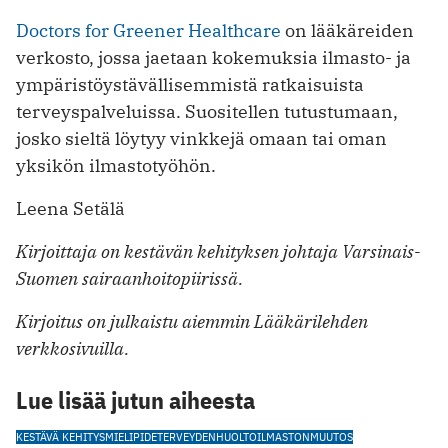
Doctors for Greener Healthcare
on lääkäreiden
verkosto, jossa jaetaan kokemuksia ilmasto- ja
ympäristöystävällisemmistä ratkaisuista
terveyspalveluissa. Suositellen tutustumaan,
josko sieltä löytyy vinkkejä omaan tai oman
yksikön ilmastotyöhön.
Leena Setälä
Kirjoittaja on kestävän kehityksen johtaja Varsinais-
Suomen sairaanhoitopiirissä.
Kirjoitus on julkaistu aiemmin Lääkärilehden
verkkosivuilla.
Lue lisää jutun aiheesta
KESTÄVÄ KEHITYS
MIELIPIDE
TERVEYDENHUOLTO
ILMASTONMUUTOS