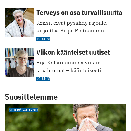
Terveys on osa turvallisuutta
Kriisit eivät pysähdy rajoille,
kirjoittaa Sirpa Pietikäinen.
KOLUMNI
Viikon käänteiset uutiset
Eija Kalso summaa viikon
tapahtumat – käänteisesti.
KOLUMNI
Suosittelemme
SIITEPÖLYALLERGIA