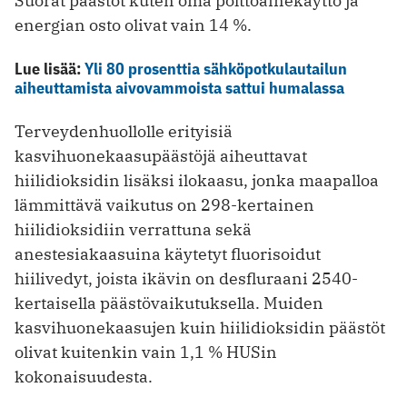
Suorat päästöt kuten oma polttoainekäyttö ja
energian osto olivat vain 14 %.
Lue lisää:
Yli 80 prosenttia sähköpotkulautailun
aiheuttamista aivovammoista sattui humalassa
Terveydenhuollolle erityisiä
kasvihuonekaasupäästöjä aiheuttavat
hiilidioksidin lisäksi ilokaasu, jonka maapalloa
lämmittävä vaikutus on 298-kertainen
hiilidioksidiin verrattuna sekä
anestesiakaasuina käytetyt fluorisoidut
hiilivedyt, joista ikävin on desfluraani 2540-
kertaisella päästövaikutuksella. Muiden
kasvihuonekaasujen kuin hiilidioksidin päästöt
olivat kuitenkin vain 1,1 % HUSin
kokonaisuudesta.