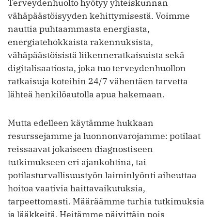
Terveydenhuolto hyötyy yhteiskunnan
vähäpäästöisyyden kehittymisestä. Voimme
nauttia puhtaammasta energiasta,
energiatehokkaista rakennuksista,
vähäpäästöisistä liikenneratkaisuista sekä
digitalisaatiosta, joka tuo terveydenhuollon
ratkaisuja koteihin 24/7 vähentäen tarvetta
lähteä henkilöautolla apua hakemaan.
Mutta edelleen käytämme hukkaan
resurssejamme ja luonnonvarojamme: potilaat
reissaavat jokaiseen diagnostiseen
tutkimukseen eri ajankohtina, tai
potilasturvallisuustyön laiminlyönti aiheuttaa
hoitoa vaativia haittavaikutuksia,
tarpeettomasti. Määräämme turhia tutkimuksia
ja lääkkeitä. Heitämme päivittäin pois