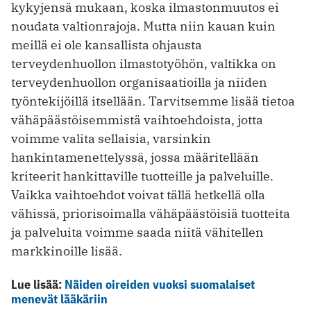
kykyjensä mukaan, koska ilmastonmuutos ei
noudata valtionrajoja. Mutta niin kauan kuin
meillä ei ole kansallista ohjausta
terveydenhuollon ilmastotyöhön, valtikka on
terveydenhuollon organisaatioilla ja niiden
työntekijöillä itsellään. Tarvitsemme lisää tietoa
vähäpäästöisemmistä vaihtoehdoista, jotta
voimme valita sellaisia, varsinkin
hankintamenettelyssä, jossa määritellään
kriteerit hankittaville tuotteille ja palveluille.
Vaikka vaihtoehdot voivat tällä hetkellä olla
vähissä, priorisoimalla vähäpäästöisiä tuotteita
ja palveluita voimme saada niitä vähitellen
markkinoille lisää.
Lue lisää:
Näiden oireiden vuoksi suomalaiset
menevät lääkäriin