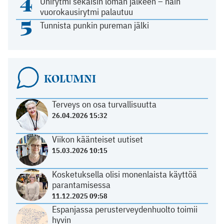
4
Unirytmi sekaisin loman jälkeen – näin
vuorokausirytmi palautuu
5
Tunnista punkin pureman jälki
KOLUMNI
Terveys on osa turvallisuutta
26.04.2026 15:32
Viikon käänteiset uutiset
15.03.2026 10:15
Kosketuksella olisi monenlaista käyttöä
parantamisessa
11.12.2025 09:58
Espanjassa perusterveydenhuolto toimii
hyvin