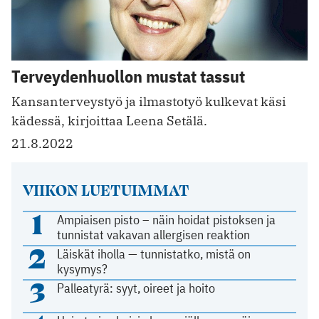
Terveydenhuollon mustat tassut
Kansanterveystyö ja ilmastotyö kulkevat käsi
kädessä, kirjoittaa Leena Setälä.
21.8.2022
VIIKON LUETUIMMAT
1
Ampiaisen pisto – näin hoidat pistoksen ja
tunnistat vakavan allergisen reaktion
2
Läiskät iholla — tunnistatko, mistä on
kysymys?
3
Palleatyrä: syyt, oireet ja hoito