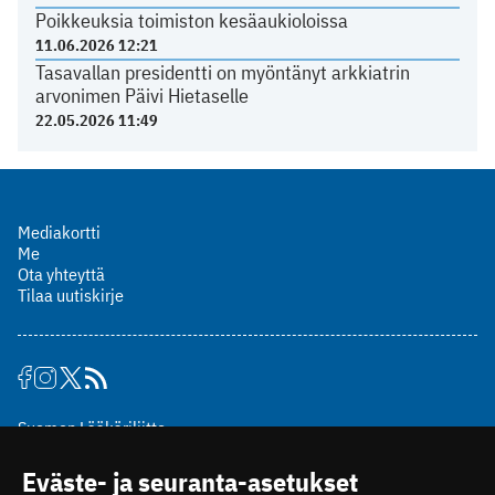
Poikkeuksia toimiston kesäaukioloissa
11.06.2026 12:21
Tasavallan presidentti on myöntänyt arkkiatrin
arvonimen Päivi Hietaselle
22.05.2026 11:49
Mediakortti
Me
Ota yhteyttä
Tilaa uutiskirje
Suomen Lääkäriliitto
Mäkelänkatu 2, PL 49
Eväste- ja seuranta-asetukset
00510 Helsinki