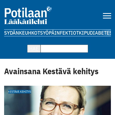
SYDÄN
KEUHKOT
SYÖPÄ
INFEKTIOT
KIPU
DIABETES
A
HAE
Avainsana Kestävä kehitys
KESTÄVÄ KEHITYS