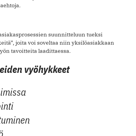
naehtoja.
asiakasprosessien suunnitteluun tueksi
itä”, joita voi soveltaa niin yksilöasiakkaan
n tavoitteita laadittaessa.
teiden vyöhykkeet
oimissa
inti
stuminen
ö