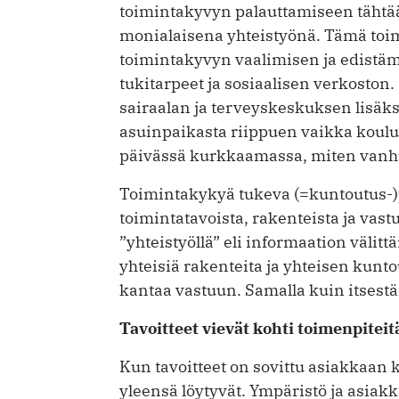
toimintakyvyn palauttamiseen tähtä
monialaisena yhteistyönä. Tämä toi
toimintakyvyn vaalimisen ja edistäm
tukitarpeet ja sosiaalisen verkoston
sairaalan ja terveyskeskuksen lisäks
asuinpaikasta riippuen vaikka koulul
päivässä kurkkaamassa, miten vanhu
Toimintakykyä tukeva (=kuntoutus-)p
toiminta­tavoista, rakenteista ja vas
”yhteistyöllä” eli informaation välitt
yhteisiä rakenteita ja yhteisen kunt
kantaa vastuun. Samalla kuin itsestä
Tavoitteet vievät kohti toimenpiteit
Kun tavoitteet on sovittu asiakkaan
yleensä löytyvät. Ympäristö ja asiak