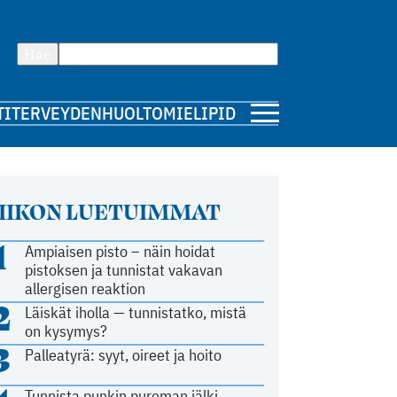
Hae
TI
TERVEYDENHUOLTO
MIELIPIDE
IIKON LUETUIMMAT
1
Ampiaisen pisto – näin hoidat
pistoksen ja tunnistat vakavan
allergisen reaktion
2
Läiskät iholla — tunnistatko, mistä
on kysymys?
3
Palleatyrä: syyt, oireet ja hoito
Tunnista punkin pureman jälki