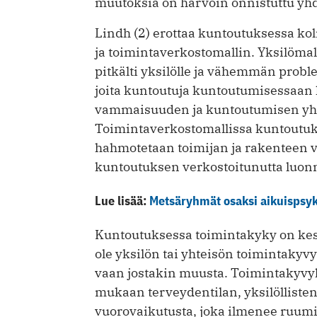
muutoksia on harvoin onnistuttu yhd
Lindh (2) erottaa kuntoutuksessa kol
ja toimintaverkostomallin. Yksilömal
pitkälti yksilölle ja vähemmän probl
joita kuntoutuja kuntoutumisessaan
vammaisuuden ja kuntoutumisen yhte
Toimintaverkostomallissa kuntoutuk
hahmotetaan toimijan ja rakenteen v
kuntoutuksen verkostoitunutta luonn
Lue lisää:
Metsäryhmät osaksi aikuispsyk
Kuntoutuksessa toimintakyky on kesk
ole yksilön tai yhteisön toimintaky
vaan jostakin muusta. Toimintakyvy
mukaan terveydentilan, yksilöllisten
vuorovaikutusta, ­joka ilmenee ruumii