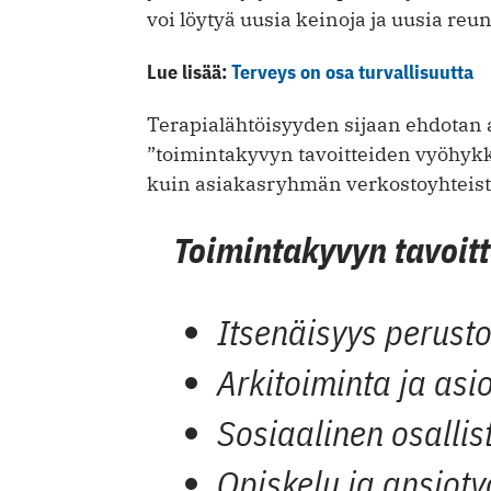
voi löytyä uusia keinoja ja ­uusia reu
Lue lisää:
Terveys on osa turvallisuutta
Terapialähtöisyyden sijaan ehdotan 
”toiminta­kyvyn tavoitteiden vyöhykke
kuin asiakasryhmän verkostoyhteistyö
Toimintakyvyn tavoit
Itsenäisyys perust
Arkitoiminta ja asio
Sosiaalinen osalli
Opiskelu ja ansioty