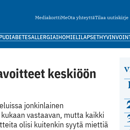
Mediakortti
Me
Ota yhteyttä
Tilaa uutiskirje
PU
DIABETES
ALLERGIA
IHO
MIELI
LAPSET
HYVINVOIN
V
voitteet keskiöön
eluissa jonkinlainen
 kukaan vastaavan, mutta kaikki
teita olisi kuitenkin syytä miettiä