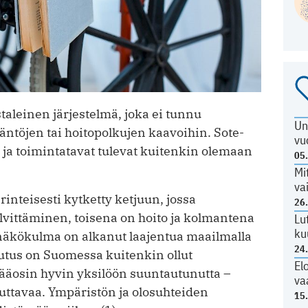
aleinen järjestelmä, joka ei tunnu
Un
ntöjen tai hoitopolkujen kaavoihin. Sote-
vu
ja toimintatavat tulevat kuitenkin olemaan
05
Mi
va
nteisesti kytketty ketjuun, jossa
26
vittäminen, toisena on hoito ja kolmantena
Lu
ku
äkökulma on alkanut laajentua maailmalla
24
utus on Suomessa kuitenkin ollut
El
ääosin hyvin yksilöön suuntautunutta –
va
euttavaa. Ympäristön ja olosuhteiden
15