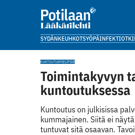
SYDÄN
KEUHKOT
SYÖPÄ
INFEKTIOT
KI
KUNTOUTUS
MIELIPIDE
Toimintakyvyn ta
kuntoutuksessa
Kuntoutus on julkisissa palv
kummajainen. Siitä ei näytä
tuntuvat sitä osaavan. Tavoit