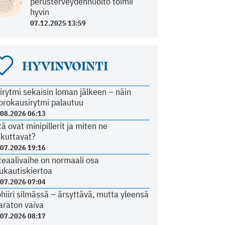
perusterveydenhuolto toimii
hyvin
07.12.2025 13:59
HYVINVOINTI
irytmi sekaisin loman jälkeen – näin
orokausirytmi palautuu
.08.2026 06:13
tä ovat minipillerit ja miten ne
ikuttavat?
.07.2026 19:16
teaalivaihe on normaali osa
ukautiskiertoa
.07.2026 07:04
ohiiri silmässä – ärsyttävä, mutta yleensä
araton vaiva
.07.2026 08:17