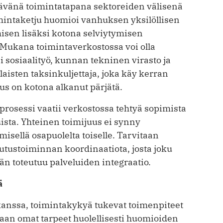
ävänä toimintatapana sektoreiden välisenä
mintaketju huomioi vanhuksen yksilöllisen
isen lisäksi kotona selviytymisen
. Mukana toimintaverkostossa voi olla
i sosiaalityö, kunnan tekninen virasto ja
aisten taksinkuljettaja, joka käy kerran
s on kotona alkanut pärjätä.
rosessi vaatii verkostossa tehtyä sopimista
tuista. Yhteinen toimijuus ei synny
ämisellä osapuolelta toiselle. Tarvitaan
outustoiminnan koordinaatiota, josta joku
än toteutuu palveluiden integraatio.
ä
 kanssa, toimintakykyä tukevat toimenpiteet
kaan omat tarpeet huolellisesti huomioiden