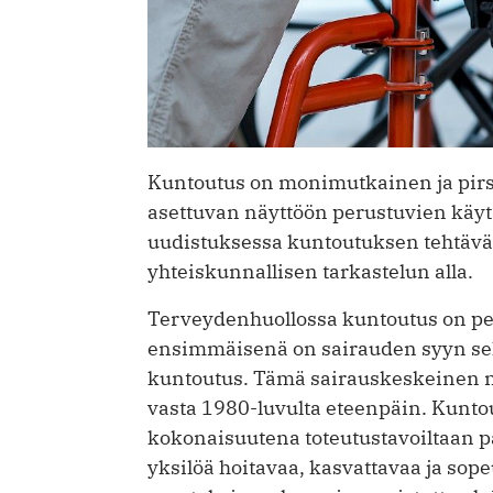
Kuntoutus on monimutkainen ja pirst
asettuvan näyttöön perustuvien käytä
uudistuksessa kuntoutuksen tehtävä 
yhteiskunnallisen tarkastelun alla.
Terveydenhuollossa kuntoutus on peri
ensimmäisenä on sairauden syyn sel
kuntoutus. Tämä sairauskeskeinen n
vasta 1980-luvulta eteenpäin. Kunto
kokonaisuutena toteutustavoiltaan p
yksilöä hoitavaa, kasvattavaa ja sop