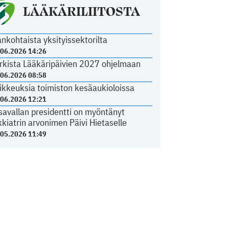
LÄÄKÄRILIITOSTA
ankohtaista yksityissektorilta
.06.2026 14:26
rkista Lääkäripäivien 2027 ohjelmaan
.06.2026 08:58
ikkeuksia toimiston kesäaukioloissa
.06.2026 12:21
savallan presidentti on myöntänyt
kkiatrin arvonimen Päivi Hietaselle
.05.2026 11:49