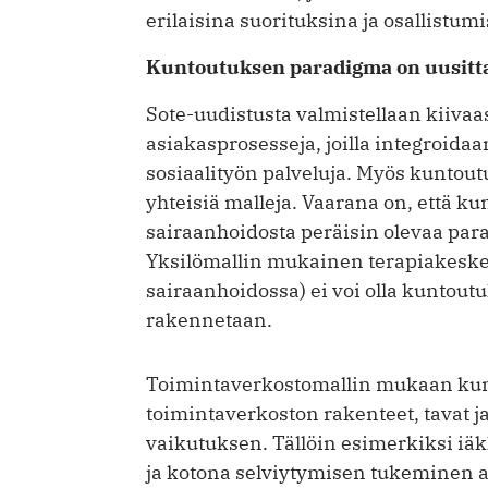
erilaisina suorituksina ja osallistumi
Kuntoutuksen paradigma on uusitt
Sote-uudistusta valmistellaan kiivaast
asiakasprosesseja, joilla integroidaa
sosiaalityön palveluja. Myös kuntou
yhteisiä malleja. Vaarana on, että k
sairaanhoidosta peräisin olevaa par
Yksilömallin mukainen terapiakeske
sairaanhoidossa) ei voi olla kuntoutu
rakennetaan.
Toimintaverkostomallin mukaan kunt
toimintaverkoston rakenteet, tavat 
vaikutuksen. Tällöin esimerkiksi 
ja kotona selviytymisen tukeminen a