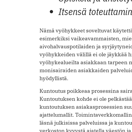
Itsensä toteuttami
Nämä vyöhykkeet soveltuvat käytett
esimerkiksi vaikeavammaisten, mie
aivohalvauspotilaiden ja syrjäytynei
vyöhykkeiden välillä ei ole jäykkää hie
vyöhykealueilta asiakkaan tarpeen mu
monisairaiden asiakkaiden palveluid
hyödyllistä.
Kuntoutus poikkeaa prosessina saira
Kuntoutuksen kohde ei ole pelkästää
kuntoutuksen asiakasprosessien suun
ajattelumallit. Toimintaverkkomallin
läsnä julkisissa palveluissa ja kun
verkoston kyvystä ajatella väestön ja