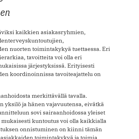
nen
äviksi kaikkien asiakasryhmien,
lenterveyskuntoutujien,
den nuorten toimintakykyä tuettaessa. Eri
rarkiaa, tavoitteita voi olla eri
kaisissa järjestyksissä. Erityisesti
en koordinoinnissa tavoiteajattelu on
anhoidosta merkittävällä tavalla.
n yksilö ja hänen vajavuutensa, eivätkä
nitteluun sovi sairaanhoidossa yleiset
 mukaisesti kuntoutus voi olla kaikkialla
toutuksen onnistuminen on kiinni tämän
 asiak­kaiden toimintakykyä ja toimia