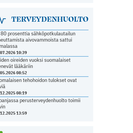
TERVEYDENHUOLTO
i 80 prosenttia sähköpotkulautailun
heuttamista aivovammoista sattui
malassa
.07.2026 10:39
iden oireiden vuoksi suomalaiset
nevät lääkäriin
.05.2026 08:52
omalaisen tehohoidon tulokset ovat
viä
.12.2025 08:19
panjassa perusterveydenhuolto toimii
vin
.12.2025 13:59