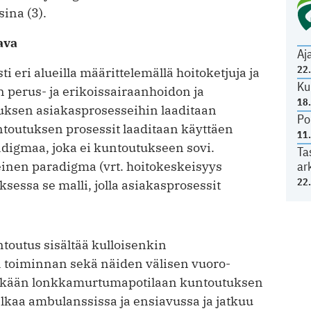
sina (3).
ava
Aj
22
i eri alueil­la määrittelemällä hoitoketjuja ja
Ku
n perus- ja erikoissairaanhoidon ja
18
tuksen asiakasprosesseihin laaditaan
Po
untoutuksen prosessit laaditaan käyttäen
11
adigmaa, joka ei kuntoutukseen sovi.
Ta
ar
inen paradigma (vrt. hoitokeskeisyys
22
ksessa se malli, jolla asiakasprosessit
outus sisältää kulloisenkin
ja toiminnan sekä näiden välisen vuoro­
iäkkään lonkkamurtumapotilaan kuntoutuksen
lkaa ambulanssissa ja ensiavussa ja jatkuu