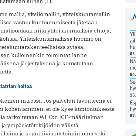
istämään siihen (1).
me mallia, yksilömallin, yhteiskuntamallin
lissa vastuu kuntoutumisesta jätetään
ematisoidaan niitä yhteiskunnallisia ehtoja,
Yl
 kohtaa. Yhteiskuntamallissa huomio on
ai
hu
iskunta­rakenteellisissa syissä.
03
sen kulloinenkin toimintatilanne
Nä
älisenä järjestyksenä ja korostetaan
me
etta.
04
Su
iatrian hoitoa
hy
15
einen intressi. Jos palvelun tavoitteena ei
Es
hy
vyn kohentaminen, ei ole kyse kuntoutuksesta
07
llä tarkoitetaan WHO:n ICF-määritelmän
 ja ympäristötekijöiden välistä
llisina ja kognitiivisina toimintoina sekä