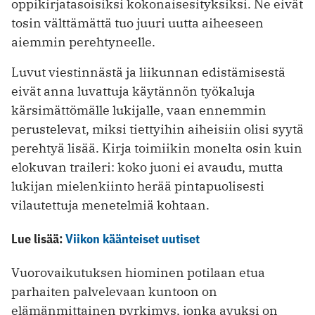
oppikirjatasoisiksi kokonaisesityksiksi. Ne eivät
tosin välttämättä tuo juuri uutta aiheeseen
aiemmin perehtyneelle.
Luvut viestinnästä ja liikunnan edistämisestä
eivät anna luvattuja käytännön työkaluja
kärsimättömälle lukijalle, vaan ennemmin
perustelevat, miksi tiettyihin aiheisiin olisi syytä
perehtyä lisää. Kirja toimiikin monelta osin kuin
elokuvan traileri: koko juoni ei avaudu, mutta
lukijan mielenkiinto herää pintapuo­lisesti
vilautettuja menetelmiä kohtaan.
Lue lisää:
Viikon käänteiset uutiset
Vuorovaikutuksen hiominen potilaan etua
parhaiten palvelevaan kuntoon on
elämänmittainen pyrkimys, jonka avuksi on