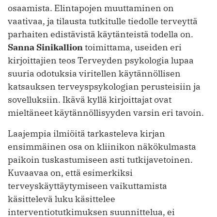
osaamista. Elintapojen muuttaminen on
vaativaa, ja tilausta tutkitulle tiedolle terveyttä
parhaiten edistävistä käytänteistä todella on.
Sanna Sinikallion
toimittama, useiden eri
kirjoittajien teos Terveyden psykologia lupaa
suuria odotuksia viritellen käytännöllisen
katsauksen terveyspsykologian perusteisiin ja
sovelluksiin. Ikävä kyllä kirjoittajat ovat
mieltäneet käytännöllisyyden varsin eri tavoin.
Laajempia ilmiöitä tarkasteleva kirjan
ensimmäinen osa on kliinikon näkökulmasta
paikoin tuskastumiseen asti tutkijavetoinen.
Kuvaavaa on, että esimerkiksi
terveyskäyttäytymiseen vaikuttamista
käsittelevä luku käsittelee
interventiotutkimuksen suunnittelua, ei