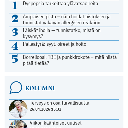
1
Dyspepsia tarkoittaa ylävatsaoireita
2
Ampiaisen pisto – näin hoidat pistoksen ja
tunnistat vakavan allergisen reaktion
3
Läiskät iholla — tunnistatko, mistä on
kysymys?
4
Palleatyrä: syyt, oireet ja hoito
5
Borrelioosi, TBE ja punkkirokote – mitä niistä
pitää tietää?
KOLUMNI
Terveys on osa turvallisuutta
26.04.2026 15:32
Viikon käänteiset uutiset