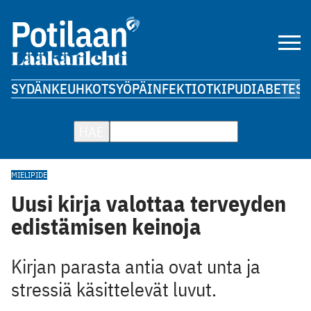
SYDÄN
KEUHKOT
SYÖPÄ
INFEKTIOT
KIPU
DIABETES
A
HAE
MIELIPIDE
Uusi kirja valottaa terveyden
edistämisen keinoja
Kirjan parasta antia ovat unta ja
stressiä käsittelevät luvut.