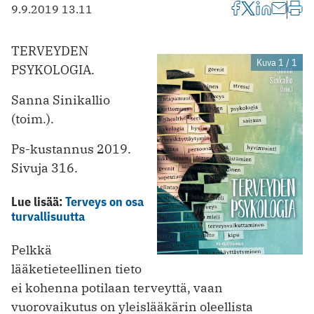
9.9.2019 13.11
TERVEYDEN
Kuva 1 / 1
PSYKOLOGIA.
Sanna Sinikallio
(toim.).
Ps-kustannus 2019.
Sivuja 316.
Lue lisää:
Terveys on osa
turvallisuutta
Pelkkä
lääketieteellinen tieto
ei kohenna potilaan terveyttä, vaan
vuorovaikutus on yleislääkärin oleellista