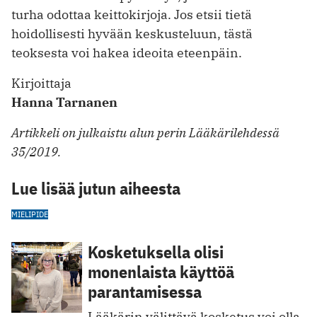
turha odottaa keittokirjoja. Jos etsii tietä
hoidollisesti hyvään keskusteluun, tästä
teoksesta voi hakea ideoita eteenpäin.
Kirjoittaja
Hanna Tarnanen
Artikkeli on julkaistu alun perin Lääkärilehdessä
35/2019.
Lue lisää jutun aiheesta
MIELIPIDE
Kosketuksella olisi
monenlaista käyttöä
parantamisessa
Lääkärin välittävä kosketus voi olla