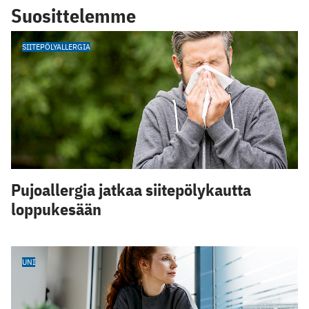
Suosittelemme
SIITEPÖLYALLERGIA
Pujoallergia jatkaa siitepölykautta
loppukesään
UNI