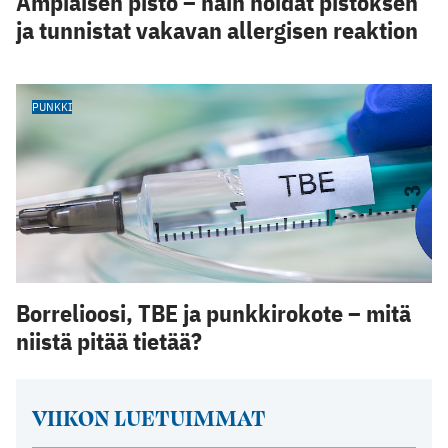
Ampiaisen pisto – näin hoidat pistoksen
ja tunnistat vakavan allergisen reaktion
PUNKKI
Borrelioosi, TBE ja punkkirokote – mitä
niistä pitää tietää?
VIIKON LUETUIMMAT