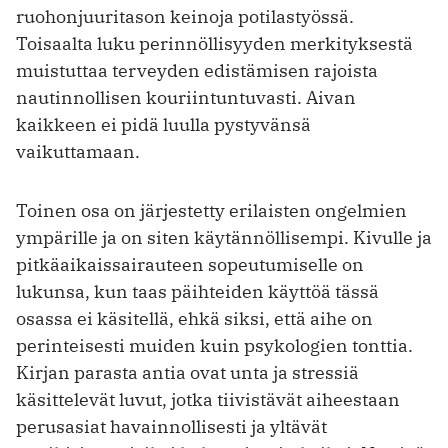
ruohonjuuritason keinoja potilastyössä.
Toisaalta luku perinnöllisyyden merkityksestä
muistuttaa terveyden edistämisen rajoista
nautinnollisen kouriintuntuvasti. Aivan
kaikkeen ei pidä luulla pystyvänsä
vaikuttamaan.
Toinen osa on järjestetty erilaisten ongel­mien
ympärille ja on siten käytännöllisempi. Kivulle ja
pitkäaikaissairauteen sopeutumiselle on
lukunsa, kun taas päihteiden käyttöä tässä
osassa ei käsitellä, ehkä siksi, että aihe on
perinteisesti muiden kuin psykologien tonttia.
Kirjan parasta antia ovat unta ja stressiä
käsittelevät luvut, jotka tiivistävät aiheestaan
perusasiat havainnollisesti ja yltävät