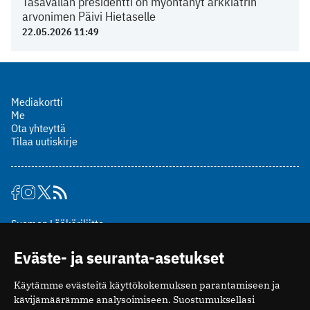
Tasavallan presidentti on myöntänyt arkkiatrin
arvonimen Päivi Hietaselle
22.05.2026 11:49
Mediakortti
Me
Ota yhteyttä
Tilaa uutiskirje
Suomen Lääkäriliitto
Mäkelänkatu 2, PL 49
Eväste- ja seuranta-asetukset
00510 Helsinki
puh. (09) 393 091
Käytämme evästeitä käyttökokemuksen parantamiseen ja
toimitus@potilaanlaakarilehti.fi
kävijämäärämme analysoimiseen. Suostumuksellasi