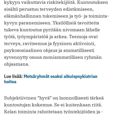
kykyyn vaikuttavia riskitekijöitä. Kuntoutuksen
sisältö perustuu terveyden edistämiseen,
elämänhallinnan tukemiseen ja työ- ja toiminta­
kyvyn paranemiseen. Yksilöllisiä tavoitteita
tukeva kuntoutus pyritään nivomaan lähelle
työtä, työympäristöä ja arkea. Teemoja ovat
terveys, ravitsemus ja fyysinen aktivointi,
psykososiaalinen ohjaus ja ammatillisesti
syvennytty osuus moniammatillisen ryhmän
ohjaamana.
Lue lisää:
Metsäryhmät osaksi aikuispsykiatrian
hoitoa
Subjektiivinen ”hyvä” on luonnollisesti tärkeä
kuntoutujan kokemus. Se ei kuitenkaan riitä.
Kelan toiminta rahoitetaan työntekijöiden ja -