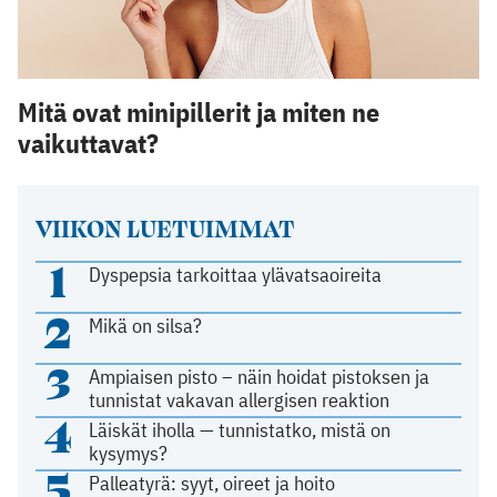
Mitä ovat minipillerit ja miten ne
vaikuttavat?
VIIKON LUETUIMMAT
1
Dyspepsia tarkoittaa ylävatsaoireita
2
Mikä on silsa?
3
Ampiaisen pisto – näin hoidat pistoksen ja
tunnistat vakavan allergisen reaktion
4
Läiskät iholla — tunnistatko, mistä on
kysymys?
5
Palleatyrä: syyt, oireet ja hoito