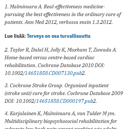
1. Malmivaara A. Real-effectiveness medicine-
pursuing the best effectiveness in the ordinary care of
patients. Ann Med 2012, verkossa ensin 1.3.2012.
Lue lisää:
Terveys on osa turvallisuutta
2. Taylor R, Dalal H, Jolly K, Moxham T, Zawada A.
Home-based versus centre-based cardiac
rehabilitation. Cochrane Database 2010 DOI:
10.1002/
14651858.CD
007130.pub
2.
3. Cochrane Stroke Group. Organised inpatient
(stroke unit) care for stroke. Cochrane Database 2009
DOI: 10.1002/
14651858.CD
000197.pub
2.
4. Karjalainen K, Malmivaara A, van Tulder M ym.
Multidisciplinary biopsychosocial rehabilitation for
subacute low-back pain among working age adults.