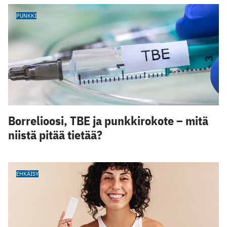
PUNKKI
Borrelioosi, TBE ja punkkirokote – mitä
niistä pitää tietää?
EHKÄISY