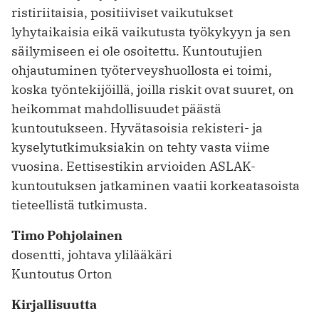
risti­riitaisia, positiiviset vaikutukset
lyhytaikaisia eikä vaikutusta työkykyyn ja sen
säilymiseen ei ole osoitettu. Kuntoutujien
ohjautuminen työterveyshuollosta ei toimi,
koska työntekijöillä, joilla riskit ovat suuret, on
heikommat mahdollisuudet päästä
kuntoutukseen. Hyvätasoisia rekisteri- ja
kyselytutkimuksiakin on tehty vasta viime
vuosina. Eettisestikin arvioiden ASLAK-
kuntoutuksen jatkaminen vaatii korkeatasoista
tieteellistä tutkimusta.
Timo Pohjolainen
dosentti, johtava ylilääkäri
Kuntoutus Orton
Kirjallisuutta