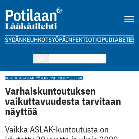
SYDÄN
KEUHKOT
SYÖPÄ
INFEKTIOT
KIPU
DIABETES
A
HAE
KUNTOUTUS
ASLAK
TYÖTERVEYSHUOLTO
MIELIPIDE
Varhaiskuntoutuksen
vaikuttavuudesta tarvitaan
näyttöä
Vaikka ASLAK-kuntoutusta on