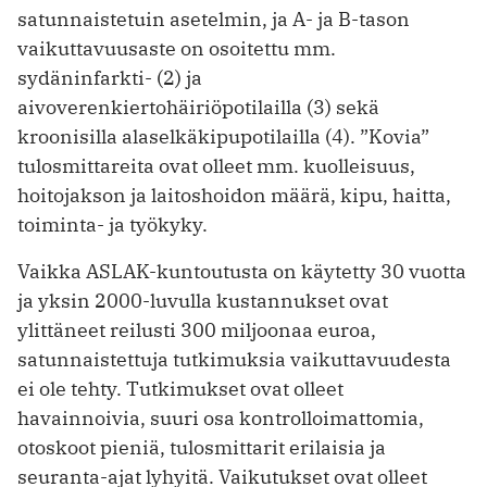
satunnaistetuin asetelmin, ja A- ja B-tason
vaikuttavuusaste on osoitettu mm.
sydäninfarkti- (2) ja
aivoverenkiertohäiriöpotilailla (3) sekä
kroonisilla alaselkäkipupotilailla (4). ”Kovia”
tulosmittareita ovat olleet mm. kuolleisuus,
hoitojakson ja laitoshoidon määrä, kipu, haitta,
toiminta- ja työkyky.
Vaikka ASLAK-kuntoutusta on käytetty 30 vuotta
ja yksin 2000-luvulla kustannukset ovat
ylittäneet reilusti 300 miljoonaa euroa,
satunnaistettuja tutkimuksia vaikuttavuudesta
ei ole tehty. Tutkimukset ovat olleet
havainnoivia, suuri osa kontrolloimattomia,
otos­koot pieniä, tulosmittarit erilaisia ja
seuranta-­ajat lyhyitä. Vaikutukset ovat olleet