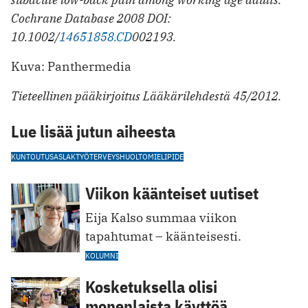
Cochrane Database 2008 DOI:
10.1002/
14651858.CD
002193.
Kuva: Panthermedia
Tieteellinen pääkirjoitus Lääkärilehdestä 45/2012.
Lue lisää jutun aiheesta
KUNTOUTUS
ASLAK
TYÖTERVEYSHUOLTO
MIELIPIDE
Viikon käänteiset uutiset
Eija Kalso summaa viikon
tapahtumat – käänteisesti.
KOLUMNI
Kosketuksella olisi
monenlaista käyttöä