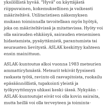
yksilöllistä hyvää. ”Hyvä” on käyttäjästä
riippuvainen, kokemuksellinen ja vaikeasti
määriteltävä. ­Uti­litaristisen näkemyksen
mukaan toiminnalla tavoitellaan myös hyötyä,
joka on määriteltävissä ja mitattavissa. Hyöty voi
olla sairauden ehkäisyä, sairauden etenemisen
hidastamista, pysäyttämistä, parantumista tai
seurausten lievitystä. ASLAK keskittyy kahteen
ensin mainittuun.
ASLAK-kuntoutus alkoi vuonna 1983 metsurien
ammattiryhmästä. Metsurit tekivät fyysisesti
raskasta työtä, ravinto oli rasvapitoista, ruokailu
epäsäännöllistä, tupakointi yleistä ja
työkyvyttömyys uhkasi keski-iässä. Nykyään ­
ASLAK-kuntoutujat eivät voi olla kovin sairaita,
mutta heillä voi olla terveyteen ja toiminta­