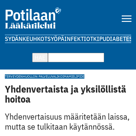
SYDÄN
KEUHKOT
SYÖPÄ
INFEKTIOT
KIPU
DIABETES
A
HAE
TERVEYDENHUOLLON PALVELUVALIKOIMA
MIELIPIDE
Yhdenvertaista ja yksilöllistä
hoitoa
Yhdenvertaisuus määritetään laissa,
mutta se tulkitaan käytännössä.