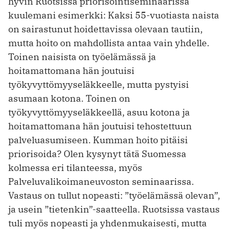
hyvin Ruotsissa priorisointiseminaarissa
kuulemani esimerkki: Kaksi 55-vuotiasta naista
on sairastunut hoidettavissa olevaan tautiin,
mutta hoito on mahdollista antaa vain yhdelle.
Toinen naisista on työelämässä ja
hoitamattomana hän joutuisi
työkyvyttömyyseläkkeelle, mutta pystyisi
asumaan kotona. Toinen on
työkyvyttömyyseläkkeellä, asuu kotona ja
hoitamattomana hän joutuisi tehostettuun
palveluasumiseen. Kumman hoito pitäisi
priorisoida? Olen kysynyt tätä Suomessa
kolmessa eri tilanteessa, myös
Palveluvalikoimaneuvoston seminaarissa.
Vastaus on tullut nopeasti: ”työelämässä olevan”,
ja usein ”tietenkin”-saatteella. Ruotsissa vastaus
tuli myös nopeasti ja yhdenmukaisesti, mutta