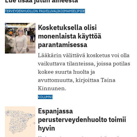
TERVEYDENHUOLLON PALVELUVALIKOIMA
MIELIPIDE
Kosketuksella olisi
monenlaista käyttöä
parantamisessa
Lääkärin välittävä kosketus voi olla
vaikuttava tilanteissa, joissa potilas
kokee suurta huolta ja
avuttomuutta, kirjoittaa Taina
Kinnunen.
KOLUMNI
Espanjassa
perusterveydenhuolto toimii
hyvin