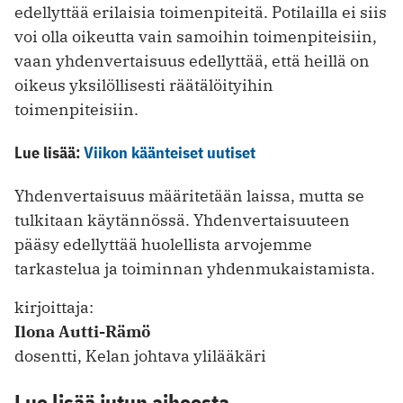
edellyttää erilaisia toimenpiteitä. Potilailla ei siis
voi olla oikeutta vain samoihin toimenpiteisiin,
vaan yhdenvertaisuus edellyttää, että heillä on
oikeus yksilöllisesti räätälöityihin
toimenpiteisiin.
Lue lisää:
Viikon käänteiset uutiset
Yhdenvertaisuus määritetään laissa, mutta se
tulkitaan käytännössä. Yhdenvertaisuuteen
pääsy edellyttää huolellista arvojemme
tarkastelua ja toiminnan yhdenmukaistamista.
kirjoittaja:
Ilona Autti-Rämö
dosentti, Kelan johtava ylilääkäri
Lue lisää jutun aiheesta