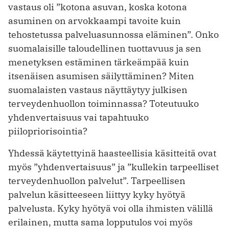
vastaus oli ”kotona asuvan, koska kotona
asuminen on arvokkaampi tavoite kuin
tehostetussa palveluasunnossa eläminen”. Onko
suomalaisille taloudellinen tuottavuus ja sen
menetyksen estäminen tärkeämpää kuin
itsenäisen asumisen säilyttäminen? Miten
suomalaisten vastaus näyttäytyy julkisen
terveydenhuollon toiminnassa? Toteutuuko
yhdenvertaisuus vai tapahtuuko
piilopriorisointia?
Yhdessä käytettyinä haasteellisia käsitteitä ovat
myös ”yhdenvertaisuus” ja ”kullekin tarpeelliset
terveydenhuollon palvelut”. Tarpeellisen
palvelun käsitteeseen liittyy kyky hyötyä
palvelusta. Kyky hyötyä voi olla ihmisten välillä
erilainen, mutta sama lopputulos voi myös