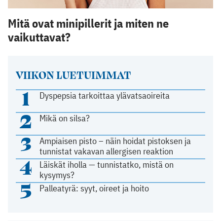
Mitä ovat minipillerit ja miten ne
vaikuttavat?
VIIKON LUETUIMMAT
1
Dyspepsia tarkoittaa ylävatsaoireita
2
Mikä on silsa?
3
Ampiaisen pisto – näin hoidat pistoksen ja
tunnistat vakavan allergisen reaktion
4
Läiskät iholla — tunnistatko, mistä on
kysymys?
5
Palleatyrä: syyt, oireet ja hoito