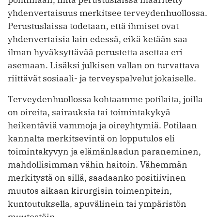
yhdenvertaisuus merkitsee terveydenhuollossa.
Perustuslaissa todetaan, että ihmiset ovat
yhdenvertaisia lain edessä, eikä ketään saa
ilman hyväksyttävää perustetta asettaa eri
asemaan. Lisäksi julkisen vallan on turvattava
riittävät sosiaali- ja terveyspalvelut jokaiselle.
Terveydenhuollossa kohtaamme potilaita, joilla
on oireita, sairauksia tai toimintakykyä
heikentäviä vammoja ja oireyhtymiä. Potilaan
kannalta merkitsevintä on lopputulos eli
toimintakyvyn ja elämänlaadun paraneminen,
mahdollisimman vähin haitoin. Vähemmän
merkitystä on sillä, saadaanko positiivinen
muutos aikaan kirurgisin toimenpitein,
kuntoutuksella, apuvälinein tai ympäristön
muutostöin.