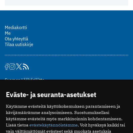
Mediakortti
Me
Ota yhteyttä
Tilaa uutiskirje
Suomen Lääkäriliitto
Mäkelänkatu 2, PL 49
Eväste- ja seuranta-asetukset
00510 Helsinki
puh. (09) 393 091
Käytämme evästeitä käyttökokemuksen parantamiseen ja
toimitus@potilaanlaakarilehti.fi
kävijämäärämme analysoimiseen. Suostumuksellasi
käytämme evästeitä myös markkinoinnin kohdentamiseen.
ISSN 2323-9476
Lisää tietoa
evästekäytännöistämme
. Voit hyväksyä kaikki tai
vain välttämättömät evästeet sekä muokata asetuksia