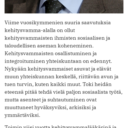
Viime vuosikymmenien suuria saavutuksia
kehitysvamma-alalla on ollut
kehitysvammaisten ihmisten sosiaalisen ja
taloudellisen aseman koheneminen.
Kehitysvammaisten osallistuminen ja
integroituminen yhteiskuntaan on edennyt.
Nykyään kehitysvammaiset asuvat ja elävät
muun yhteiskunnan keskellä, riittävän avun ja
tuen turvin, kuten kaikki muut. Toki heidän
eteensä pitää tehdä vielä paljon sosiaalista työtä,
mutta asenteet ja suhtautuminen ovat
muuttuneet hyväksyviksi, arkisiksi ja
ymmärtäviksi.
Toimin viisi vuotta kehitysvammalääkärinä ja