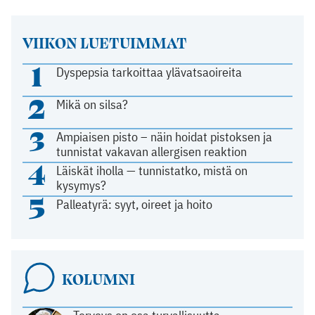
VIIKON LUETUIMMAT
1
Dyspepsia tarkoittaa ylävatsaoireita
2
Mikä on silsa?
3
Ampiaisen pisto – näin hoidat pistoksen ja
tunnistat vakavan allergisen reaktion
4
Läiskät iholla — tunnistatko, mistä on
kysymys?
5
Palleatyrä: syyt, oireet ja hoito
KOLUMNI