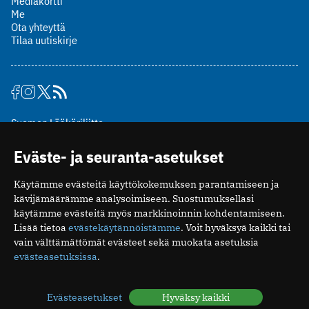
Mediakortti
Me
Ota yhteyttä
Tilaa uutiskirje
Suomen Lääkäriliitto
Mäkelänkatu 2, PL 49
Eväste- ja seuranta-asetukset
00510 Helsinki
puh. (09) 393 091
Käytämme evästeitä käyttökokemuksen parantamiseen ja
toimitus@potilaanlaakarilehti.fi
kävijämäärämme analysoimiseen. Suostumuksellasi
käytämme evästeitä myös markkinoinnin kohdentamiseen.
ISSN 2323-9476
Lisää tietoa
evästekäytännöistämme
. Voit hyväksyä kaikki tai
vain välttämättömät evästeet sekä muokata asetuksia
evästeasetuksissa
.
Evästeasetukset
Hyväksy kaikki