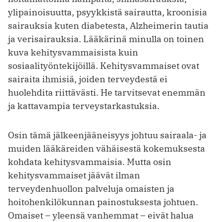
ylipainoisuutta, psyykkistä sairautta, kroonisia
sairauksia kuten diabetesta, Alzheimerin tautia
ja verisairauksia. Lääkärinä minulla on toinen
kuva kehitysvammaisista kuin
sosiaalityöntekijöillä. Kehitysvammaiset ovat
sairaita ihmisiä, joiden terveydestä ei
huolehdita riittävästi. He tarvitsevat enemmän
ja kattavampia terveystarkastuksia.
Osin tämä jälkeenjääneisyys johtuu sairaala- ja
muiden lääkäreiden vähäisestä kokemuksesta
kohdata kehitysvammaisia. Mutta osin
kehitysvammaiset jäävät ilman
terveydenhuollon palveluja omaisten ja
hoitohenkilökunnan painostuksesta johtuen.
Omaiset – yleensä vanhemmat – eivät halua