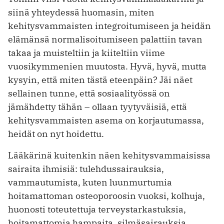
siinä yhteydessä huomasin, miten
kehitysvammaisten integroitumiseen ja heidän
elämänsä normalisoitumiseen palattiin tavan
takaa ja muisteltiin ja kiiteltiin viime
vuosikymmenien muutosta. Hyvä, hyvä, mutta
kysyin, että miten tästä eteenpäin? Jäi näet
sellainen tunne, että sosiaalityössä on
jämähdetty tähän – ollaan tyytyväisiä, että
kehitysvammaisten asema on korjautumassa,
heidät on nyt hoidettu.
Lääkärinä kuitenkin näen kehitysvammaisissa
sairaita ihmisiä: tulehdussairauksia,
vammautumista, kuten luunmurtumia
hoitamattoman osteoporoosin vuoksi, kolhuja,
huonosti toteutettuja terveystarkastuksia,
hoitamattomia hampaita, silmäsairauksia,