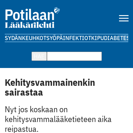
SYDÄN
KEUHKOT
SYÖPÄ
INFEKTIOT
KIPU
DIABETES
A
HAE
Kehitysvammainenkin
sairastaa
Nyt jos koskaan on
kehitysvammalääketieteen aika
reipastua.