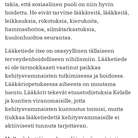
takia, että sosiaalinen puoli on niin hyvin
hoidettu. He eivät tarvitse lääkäreitä, lääkkeitä,
leikkauksia, rokotuksia, kierukoita,
hammashoitoa, silmätarkastuksia,
kuulonhuoltoa seurantaa.
Lääketiede itse on osasyyllinen tällaiseen
terveydenhoidolliseen nihilismiin. Lääketiede
ei ole tarmokkaasti vaatinut paikkaa
kehitysvammaisten tutkimisessa ja hoidossa.
Lääkäriopetuksessa aiheesta on muutama
luento. Lääkärit tekevät etuustodistuksia Kelalle
ja kuntien viranomaisille, jotta
kehitysvammaisten kuntoutus toimisi, mutta
tiukkaa lääketiedettä kehitysvammaisille ei
aktiivisesti tunnuta tarjottavan.