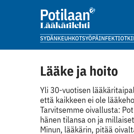
SYDÄN
KEUHKOT
SYÖPÄ
INFEKTIOT
KI
Lääke ja hoito
Yli 30-vuotisen lääkäritaipa
että kaikkeen ei ole lääkeh
Tarvitsemme oivallusta: Poti
hänen tilansa on ja millaiset
Minun, lääkärin, pitää oival