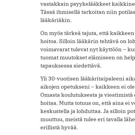
vastakkain psyykelääkkeet kaikkine 
Tässä ihmisellä tarkoitan niin potil
lääkäriäkin.
On myös tärkeä tajuta, että kaikkeen
hoitoa. Silloin lääkärin tehtävä on lohd
voimavarat tulevat nyt käyttöön – ku
tuomat muutokset elämiseen on help
tapauksessa siedettävä.
Yli 30-vuotisen lääkäritaipaleeni ai
aikojen opetukseni – kaikkeen ei ole 
Omasta koulutuksesta ja viestimistä o
hoitaa. Mutta totuus on, että aina ei v
keskustella ja lohduttaa. Ja silloin 
muuttuu, meistä tulee eri tavalla lähe
erillistä hyvää.