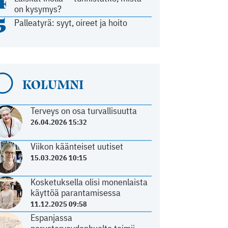
4
on kysymys?
5
Palleatyrä: syyt, oireet ja hoito
KOLUMNI
Terveys on osa turvallisuutta
26.04.2026 15:32
Viikon käänteiset uutiset
15.03.2026 10:15
Kosketuksella olisi monenlaista
käyttöä parantamisessa
11.12.2025 09:58
Espanjassa