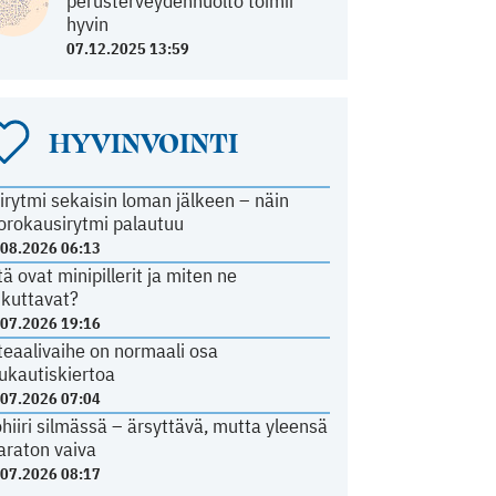
perusterveydenhuolto toimii
hyvin
07.12.2025 13:59
HYVINVOINTI
irytmi sekaisin loman jälkeen – näin
orokausirytmi palautuu
.08.2026 06:13
tä ovat minipillerit ja miten ne
ikuttavat?
.07.2026 19:16
teaalivaihe on normaali osa
ukautiskiertoa
.07.2026 07:04
ohiiri silmässä – ärsyttävä, mutta yleensä
araton vaiva
.07.2026 08:17