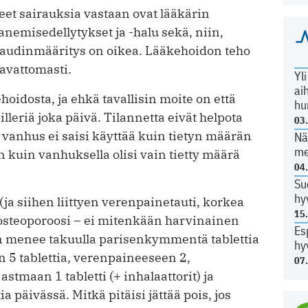
et sairauksia vastaan ovat lääkärin
nemisedellytykset ja -halu sekä, niin,
 taudinmääritys on oikea. Lääkehoidon teho
tavattomasti.
Yl
ai
ehoidosta, ja ehkä tavallisin moite on että
hu
lleriä joka päivä. Tilannetta eivät helpota
03
ä vanhus ei saisi käyttää kuin tietyn määrän
Nä
me
n kuin vanhuksella olisi vain tietty määrä
04
Su
hy
ja siihen liittyen verenpainetauti, korkea
15
ja osteoporoosi – ei mitenkään harvinainen
Es
on menee takuulla parisenkymmentä tablettia
hy
n 5 tablettia, verenpaineeseen 2,
07
astmaan 1 tabletti (+ inhalaattorit) ja
ia päivässä. Mitkä pitäisi jättää pois, jos