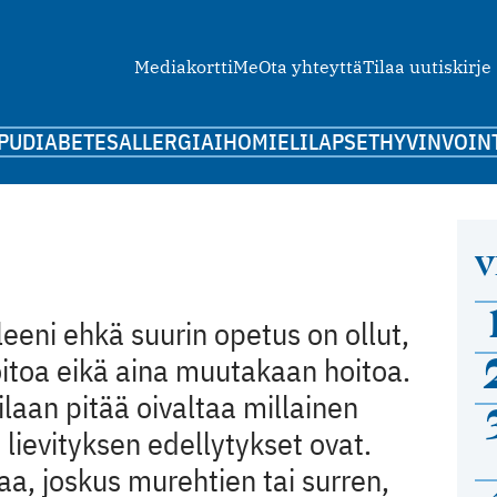
Mediakortti
Me
Ota yhteyttä
Tilaa uutiskirje
PU
DIABETES
ALLERGIA
IHO
MIELI
LAPSET
HYVINVOIN
V
leeni ehkä suurin opetus on ollut,
oitoa eikä aina muutakaan hoitoa.
laan pitää oivaltaa millainen
 lievityksen edellytykset ovat.
taa, joskus murehtien tai surren,