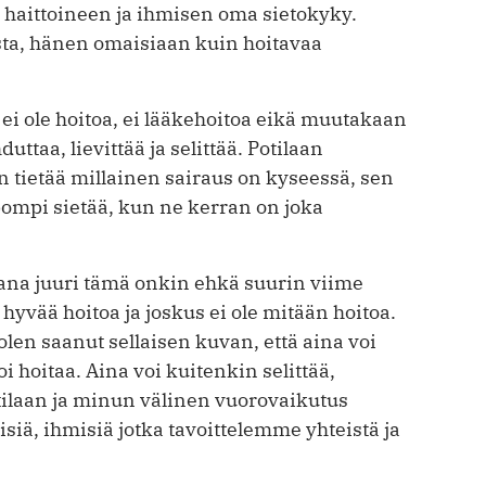
haittoineen ja ihmisen oma sietokyky.
asta, hänen omaisiaan kuin hoitavaa
 ei ole hoitoa, ei lääkehoitoa eikä muutakaan
uttaa, lievittää ja selittää. Potilaan
n tietää millainen sairaus on kyseessä, sen
ompi sietää, kun ne kerran on joka
kana juuri tämä onkin ehkä suurin viime
hyvää hoitoa ja joskus ei ole mitään hoitoa.
len saanut sellaisen kuvan, että aina voi
oi hoitaa. Aina voi kuitenkin selittää,
potilaan ja minun välinen vuorovaikutus
isiä, ihmisiä jotka tavoittelemme yhteistä ja