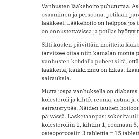
Vanhusten lääkehoito puhututtaa. Ase
osaaminen ja persoona, potilaan para
lääkkeet. Lääkehoito on helppoa jos
on ennustettavissa ja potilas hyötyy 
Silti kuulen päivittäin moitteita lääk
tarvitsee ottaa niin kamalan monta pi
vanhusten kohdalla puheet siitä, ett
lääkkeitä, kaikki muu on liikaa. Ikää
sairauksia.
Mutta jospa vanhuksella on diabetes (
kolesteroli ja kihti), reuma, astma 
sairausrypäs. Näiden tautien hoito
päivässä. Lasketaanpas: sokeritautii
kolesteroliin 1, kihtiin 1, reumaan 3, 
osteoporoosiin 3 tablettia = 15 tablett