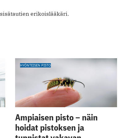
 sisätautien erikoislääkäri.
HYÖNTEISEN PISTO
Ampiaisen pisto – näin
hoidat pistoksen ja
tunnistat vakavan