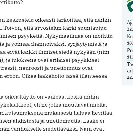
ettikatto?
n keskustelu oikeasti tarkoittaa, että näihin
Aj
a. Toivon, että arvostelun kärki suuntautuu
22
 ihmisen psyykettä. Nykymaailmaa on moitittu
Ku
18
ta ja voimaa ihannoivaksi, syrjäytymistä ja
Po
aa eivät kaikki ihmiset siedä nykyään (niin
11
, ja tuloksena ovat erilaiset psyykkiset
Ta
stressit, neuroosit ja unettomuus ovat
ar
aan eroon. Oikea lääkehoito tässä tilanteessa
22
a oikea käyttö on vaikeaa, koska niihin
yykelääkkeet, eli ne jotka muuttavat mieltä,
äri kutsumuksena mukaisesti haluaa lievittää
sen ahdistusta ja unettomuutta. Lääke ei
män vanhukselle siedettäväksi. Näin ovat