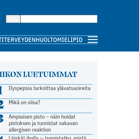
Hae
TI
TERVEYDENHUOLTO
MIELIPIDE
IIKON LUETUIMMAT
1
Dyspepsia tarkoittaa ylävatsaoireita
2
Mikä on silsa?
3
Ampiaisen pisto – näin hoidat
pistoksen ja tunnistat vakavan
allergisen reaktion
Läiskät iholla — tunnistatko, mistä