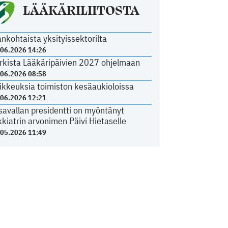
LÄÄKÄRILIITOSTA
ankohtaista yksityissektorilta
.06.2026 14:26
rkista Lääkäripäivien 2027 ohjelmaan
.06.2026 08:58
ikkeuksia toimiston kesäaukioloissa
.06.2026 12:21
savallan presidentti on myöntänyt
kkiatrin arvonimen Päivi Hietaselle
.05.2026 11:49