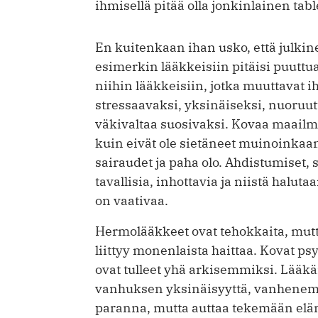
ihmisellä pitää olla jonkinlainen tabl
En kuitenkaan ihan usko, että julkine
esimerkin lääkkeisiin pitäisi puuttu
niihin lääkkeisiin, jotka muuttavat
stressaavaksi, yksinäiseksi, nuoruut
väkivaltaa suosivaksi. Kovaa maailm
kuin eivät ole sietäneet muinoinkaan)
sairaudet ja paha olo. Ahdistumiset, 
tavallisia, inhottavia ja niistä halut
on vaativaa.
Hermolääkkeet ovat tehokkaita, mutt
liittyy monenlaista haittaa. Kovat ps
ovat tulleet yhä arkisemmiksi. Lääk
vanhuksen yksinäisyyttä, vanhenemi
paranna, mutta auttaa tekemään elä