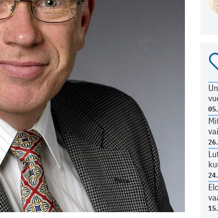
Un
vu
05
Mi
va
26
Lu
ku
24
El
va
15