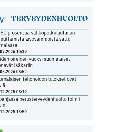
TERVEYDENHUOLTO
i 80 prosenttia sähköpotkulautailun
heuttamista aivovammoista sattui
malassa
.07.2026 10:39
iden oireiden vuoksi suomalaiset
nevät lääkäriin
.05.2026 08:52
omalaisen tehohoidon tulokset ovat
viä
.12.2025 08:19
panjassa perusterveydenhuolto toimii
vin
.12.2025 13:59