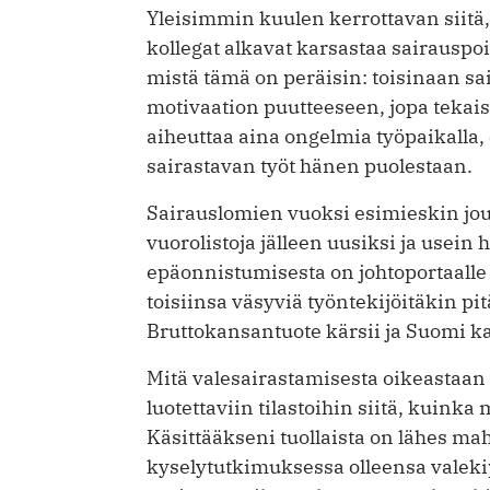
Yleisimmin kuulen kerrottavan siitä,
kollegat alkavat karsastaa sairausp
mistä tämä on peräisin: toisinaan s
motivaation puutteeseen, jopa tekais
aiheuttaa aina ongelmia työpaikalla,
sairastavan työt hänen puolestaan.
Sairauslomien vuoksi esimieskin jo
vuorolistoja jälleen uusiksi ja usein h
epäonnistumisesta on johtoportaalle
toisiinsa väsyviä työntekijöitäkin pi
Bruttokansantuote kärsii ja Suomi k
Mitä valesairastamisesta oikeastaan
luotettaviin tilastoihin siitä, kuink
Käsittääkseni tuollaista on lähes ma
kyselytutkimuksessa olleensa valekip