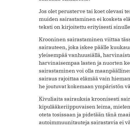
Jos olet perusterve tai koet olevasi 
muiden sairastaminen ei kosketa elä
teksti on kirjoitettu erityisesti sinulle
Krooninen sairastaminen viittaa täss
sairauteen, joka iskee päälle kuukau
yleisempää vanhuusiällä, harvinaista
harvinaisempaa lasten ja nuorten 
sairastaminen voi olla maanpäällinen 
sairaus rajoittaa elämää vain hieman
he joutuvat kokemaan ympäristön vä
Kivuliaita sairauksia kroonisesti sair
kipulääkeriippuvaisen leima, mielen
oteta tosissaan ja pidetään tänä maai
autoimmuunitauteja sairastavia ei vä