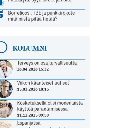
4
5
Borrelioosi, TBE ja punkkirokote –
mitä niistä pitää tietää?
KOLUMNI
Terveys on osa turvallisuutta
26.04.2026 15:32
Viikon käänteiset uutiset
15.03.2026 10:15
Kosketuksella olisi monenlaista
käyttöä parantamisessa
11.12.2025 09:58
Espanjassa