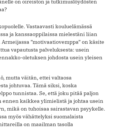
änelle on oireiston ja tutkimuslöydösten
aa?
kopuolelle. Vastaavasti kouluelämässä
issa ja kanssaoppilaissa mielestäni liian
a. Armeijassa ”motivaatiovemppa” on käsite
ttua vapautusta palveluksesta: usein
ennakko-oletuksen johdosta usein yleisen
, mutta väitän, ettei valtaosa
esta johtuvaa. Tämä siksi, koska
lppo tunnistaa. Se, että joku pitää paljon
n ennen kaikkea ylimielistä ja johtaa usein
yn, mikä on tuhoisaa sairastavan psyykelle.
issa myös vähättelyksi suomalaista
ittareilla on maailman tasolla