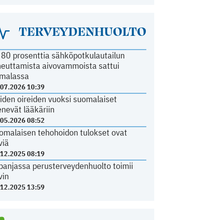
TERVEYDENHUOLTO
i 80 prosenttia sähköpotkulautailun
heuttamista aivovammoista sattui
malassa
.07.2026 10:39
iden oireiden vuoksi suomalaiset
nevät lääkäriin
.05.2026 08:52
omalaisen tehohoidon tulokset ovat
viä
.12.2025 08:19
panjassa perusterveydenhuolto toimii
vin
.12.2025 13:59