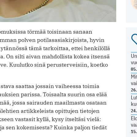
tomuksissa törmää toisinaan sanaan
mman polven potilasasiakirjoista, hyvin
ännössä tämä tarkoittaa, ettei henkilöllä
Un
a. On silti aivan mahdollista kokea itsensä
vu
rve. Kuulutko sinä perusterveisiin, koetko
05
Mi
va
tava saattaa jossain vaiheessa toimia
26
auksien parissa. Toisaalta suurin osa elää
Lu
lämää, jossa sairauden maailmasta osataan
ku
älehtien artikkeleista opittujen tietojen
24
El
en vastasit kyllä, kysy itseltäsi vielä:
va
 ja sen kokemisesta? Kuinka paljon tiedät
15