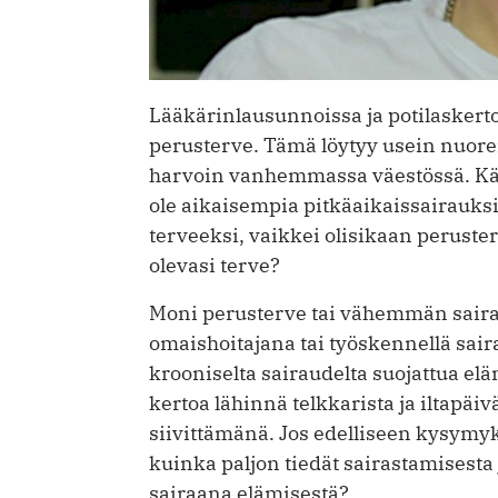
Lääkärinlausunnoissa ja potilasker
perusterve. Tämä löytyy usein nuore
harvoin vanhemmassa väestössä. Käyt
ole aikaisempia pitkäaikaissairauksi
terveeksi, vaikkei olisikaan peruste
olevasi terve?
Moni perusterve tai vähemmän sairas
omaishoitajana tai työskennellä sair
krooniselta sairaudelta suojattua e
kertoa lähinnä telkkarista ja iltapäiv
siivittämänä. Jos edelliseen kysymykse
kuinka paljon tiedät sairastamisesta
sairaana elämisestä?