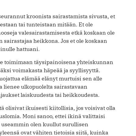
 seurannut kroonista sairastamista sivusta, et
estaan tai tunteistaan mitään. Et ole
nooseja valesairastamisesta etkä koskaan ole
 sairastajaa heikkona. Jos et ole koskaan
inulle hattuani.
ene toimimaan täysipainoisena yhteiskunnan
äksi voimakasta häpeää ja syyllisyyttä.
uojattua elämää elänyt murtuisi sen alle
 lienee ulkopuolelta sairastavaan
hjaukset laiskuudesta tai heikkoudesta.
 olisivat ikuisesti kiitollisia, jos voisivat olla
slomia. Moni sanoo, ettei ikinä valittaisi
elä useammin olen kuullut surullisen
leensä ovat vähiten tietoisia siitä, kuinka