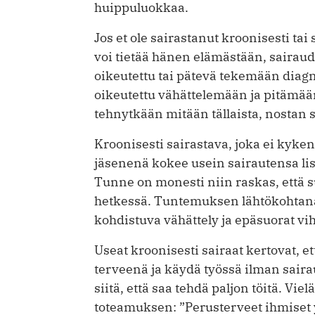
huippuluokkaa.
Jos et ole sairastanut kroonisesti tai
voi tietää hänen elämästään, sairaud
oikeutettu tai pätevä tekemään diag
oikeutettu vähättelemään ja pitämään
tehnytkään mitään tällaista, nostan s
Kroonisesti sairastava, joka ei kyk
jäsenenä kokee usein sairautensa lis
Tunne on monesti niin raskas, että s
hetkessä. Tuntemuksen lähtökohtana
kohdistuva vähättely ja epäsuorat vi
Useat kroonisesti sairaat kertovat, että
terveenä ja käydä työssä ilman sairau
siitä, että saa tehdä paljon töitä. Vi
toteamuksen: ”Perusterveet ihmiset y