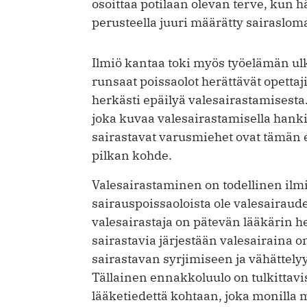
osoittaa potilaan olevan terve, kun h
perusteella juuri määrätty sairaslom
Ilmiö kantaa toki myös työelämän ul
runsaat poissaolot herättävät opettaj
herkästi epäilyä valesairastamisest
joka kuvaa valesairastamisella hanki
sairastavat varusmiehet ovat tämän 
pilkan kohde.
Valesairastaminen on todellinen ilmiö
sairauspoissaoloista ole valesairaud
valesairastaja on pätevän lääkärin he
sairastavia järjestään valesairaina o
sairastavan syrjimiseen ja vähättely
Tällainen ennakkoluulo on tulkittav
lääketiedettä kohtaan, joka monilla m