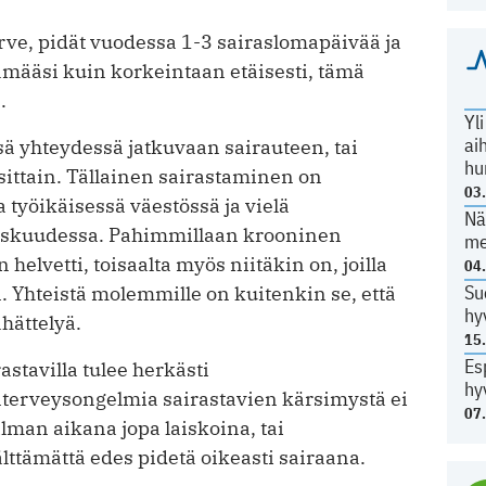
terve, pidät vuodessa 1-3 sairaslomapäivää ja
määsi kuin korkeintaan etäisesti, tämä
.
Yl
ai
ä yhteydessä jatkuvaan sairauteen, tai
hu
sittain. Tällainen sairastaminen on
03
 työikäisessä väestössä ja vielä
Nä
keskuudessa. Pahimmillaan krooninen
me
helvetti, toisaalta myös niitäkin on, joilla
04
Su
. Yhteistä molemmille on kuitenkin se, että
hy
hättelyä.
15
Es
astavilla tulee herkästi
hy
terveysongelmia sairastavien kärsimystä ei
07
lman aikana jopa laiskoina, tai
lttämättä edes pidetä oikeasti sairaana.