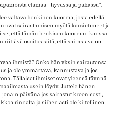
sipainoista elämää - hyvässä ja pahassa”.
ee valtava henkinen kuorma, josta edellä
kin ovat sairastamisen myötä karsiutuneet ja
ni se, että tämän henkisen kuorman kanssa
 riittävä osoitus siitä, että sairastava on
tavaa ihmistä? Onko hän yksin sairautensa
elus ja ole ymmärtävä, kannustava ja jos
kkona. Tällaiset ihmiset ovat yleensä täynnä
 maailmasta usein löydy. Juttele hänen
onain päivänä jos sairastut kroonisesti,
kkoa rinnalta ja siihen asti ole kiitollinen