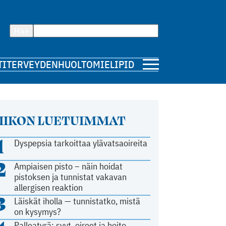
Hae
TI
TERVEYDENHUOLTO
MIELIPIDE
IIKON LUETUIMMAT
1
Dyspepsia tarkoittaa ylävatsaoireita
2
Ampiaisen pisto – näin hoidat
pistoksen ja tunnistat vakavan
allergisen reaktion
3
Läiskät iholla — tunnistatko, mistä
on kysymys?
Palleatyrä: syyt, oireet ja hoito