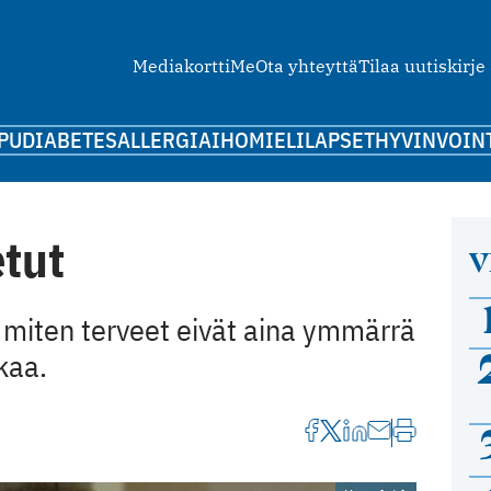
Mediakortti
Me
Ota yhteyttä
Tilaa uutiskirje
PU
DIABETES
ALLERGIA
IHO
MIELI
LAPSET
HYVINVOIN
etut
V
tä, miten terveet eivät aina ymmärrä
kaa.