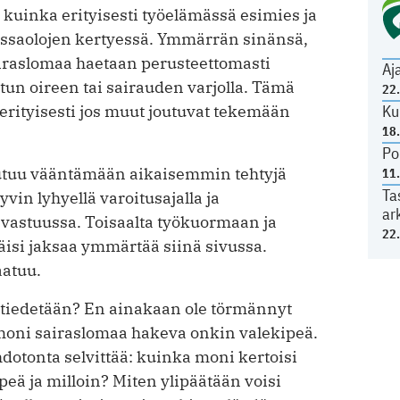
 kuinka erityisesti työelämässä esimies ja
oissaolojen kertyessä. Ymmärrän sinänsä,
airaslomaa haetaan perusteettomasti
Aj
tun oireen tai sairauden varjolla. Tämä
22
 erityisesti jos muut joutuvat tekemään
Ku
18
Po
utuu vääntämään aikaisemmin tehtyjä
11
Ta
yvin lyhyellä varoitusajalla ja
ar
 vastuussa. Toisaalta työkuormaan ja
22
täisi jaksaa ymmärtää siinä sivussa.
aatuu.
 tiedetään? En ainakaan ole törmännyt
a moni sairaslomaa hakeva onkin valekipeä.
hdotonta selvittää: kuinka moni kertoisi
eä ja milloin? Miten ylipäätään voisi