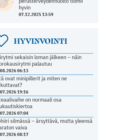
perusterveydenhuolto toimii
hyvin
07.12.2025 13:59
HYVINVOINTI
irytmi sekaisin loman jälkeen – näin
orokausirytmi palautuu
.08.2026 06:13
tä ovat minipillerit ja miten ne
ikuttavat?
.07.2026 19:16
teaalivaihe on normaali osa
ukautiskiertoa
.07.2026 07:04
ohiiri silmässä – ärsyttävä, mutta yleensä
araton vaiva
.07.2026 08:17