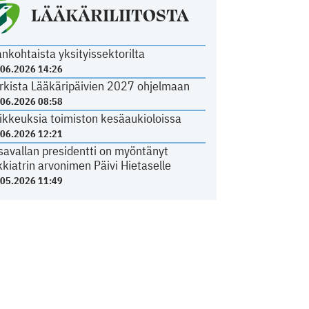
LÄÄKÄRILIITOSTA
ankohtaista yksityissektorilta
.06.2026 14:26
rkista Lääkäripäivien 2027 ohjelmaan
.06.2026 08:58
ikkeuksia toimiston kesäaukioloissa
.06.2026 12:21
savallan presidentti on myöntänyt
kkiatrin arvonimen Päivi Hietaselle
.05.2026 11:49