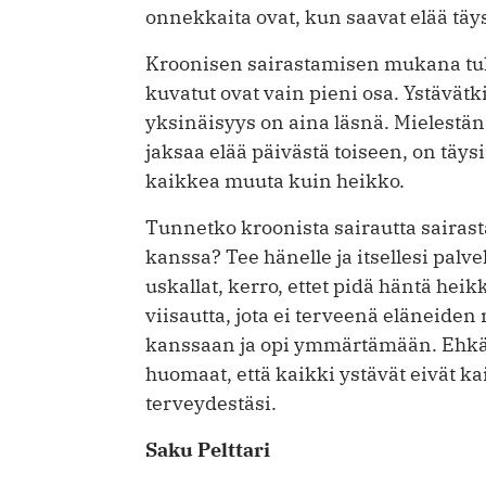
onnekkaita ovat, kun saavat elää täy
Kroonisen sairastamisen mukana tul
kuvatut ovat vain pieni osa. Ystävät
yksinäisyys on aina läsnä. Mielestä
jaksaa elää päivästä toiseen, on täysin
kaikkea muuta kuin heikko.
Tunnetko kroonista sairautta sairas
kanssa? Tee hänelle ja itsellesi palv
uskallat, kerro, ettet pidä häntä hei
viisautta, jota ei terveenä eläneiden
kanssaan ja opi ymmärtämään. Ehkä j
huomaat, että kaikki ystävät eivät kai
terveydestäsi.
Sa­ku Pelt­tari