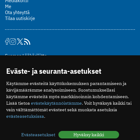
Mediakortti
Me
Ota yhteyttä
Tilaa uutiskirje
Suomen Lääkäriliitto
Mäkelänkatu 2, PL 49
Eväste- ja seuranta-asetukset
00510 Helsinki
puh. (09) 393 091
Käytämme evästeitä käyttökokemuksen parantamiseen ja
toimitus@potilaanlaakarilehti.fi
kävijämäärämme analysoimiseen. Suostumuksellasi
käytämme evästeitä myös markkinoinnin kohdentamiseen.
ISSN 2323-9476
Lisää tietoa
evästekäytännöistämme
. Voit hyväksyä kaikki tai
vain välttämättömät evästeet sekä muokata asetuksia
evästeasetuksissa
.
Evästeasetukset
Hyväksy kaikki