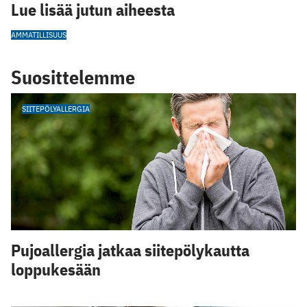
Lue lisää jutun aiheesta
AMMATILLISUUS
Suosittelemme
SIITEPÖLYALLERGIA
Pujoallergia jatkaa siitepölykautta
loppukesään