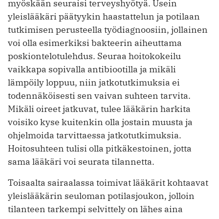
myöskään seuraisi terveyshyötyä. Usein
yleislääkäri päätyykin haastattelun ja potilaan
tutkimisen perusteella työdiagnoosiin, jollainen
voi olla esimerkiksi bakteerin aiheuttama
poskiontelotulehdus. Seuraa hoitokokeilu
vaikkapa sopivalla antibiootilla ja mikäli
lämpöily loppuu, niin jatkotutkimuksia ei
todennäköisesti sen vaivan suhteen tarvita.
Mikäli oireet jatkuvat, tulee lääkärin harkita
voisiko kyse kuitenkin olla jostain muusta ja
ohjelmoida tarvittaessa jatkotutkimuksia.
Hoitosuhteen tulisi olla pitkäkestoinen, jotta
sama lääkäri voi seurata tilannetta.
Toisaalta sairaalassa toimivat lääkärit kohtaavat
yleislääkärin seuloman potilasjoukon, jolloin
tilanteen tarkempi selvittely on lähes aina