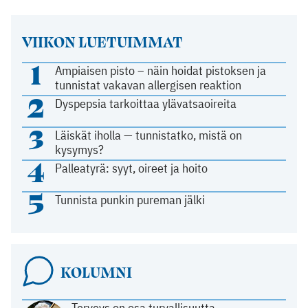
VIIKON LUETUIMMAT
1
Ampiaisen pisto – näin hoidat pistoksen ja
tunnistat vakavan allergisen reaktion
2
Dyspepsia tarkoittaa ylävatsaoireita
3
Läiskät iholla — tunnistatko, mistä on
kysymys?
4
Palleatyrä: syyt, oireet ja hoito
5
Tunnista punkin pureman jälki
KOLUMNI
Terveys on osa turvallisuutta