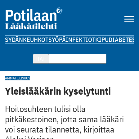
SYDÄN
KEUHKOT
SYÖPÄ
INFEKTIOT
KIPU
DIABETES
A
HAE
AMMATILLISUUS
Yleislääkärin kyselytunti
Hoitosuhteen tulisi olla
pitkäkestoinen, jotta sama lääkäri
voi seurata tilannetta, kirjoittaa