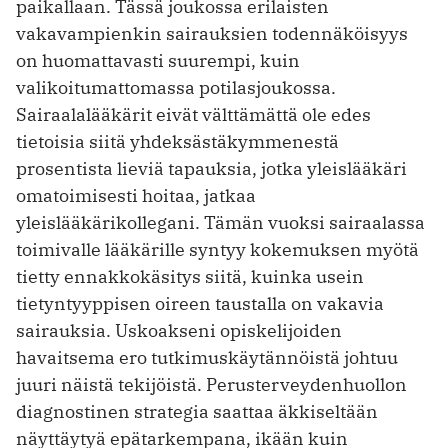
paikallaan. Tässä joukossa erilaisten
vakavampienkin sairauksien todennäköisyys
on huomattavasti suurempi, kuin
valikoitumattomassa potilasjoukossa.
Sairaalalääkärit eivät välttämättä ole edes
tietoisia siitä yhdeksästäkymmenestä
prosentista lieviä tapauksia, jotka yleislääkäri
omatoimisesti hoitaa, jatkaa
yleislääkärikollegani. Tämän vuoksi sairaalassa
toimivalle lääkärille syntyy kokemuksen myötä
tietty ennakkokäsitys siitä, kuinka usein
tietyntyyppisen oireen taustalla on vakavia
sairauksia. Uskoakseni opiskelijoiden
havaitsema ero tutkimuskäytännöistä johtuu
juuri näistä tekijöistä. Perusterveydenhuollon
diagnostinen strategia saattaa äkkiseltään
näyttäytyä epätarkempana, ikään kuin