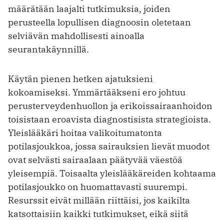
määrätään laajalti tutkimuksia, joiden
perusteella lopullisen diagnoosin oletetaan
selviävän mahdollisesti ainoalla
seurantakäynnillä.
Käytän pienen hetken ajatuksieni
kokoamiseksi. Ymmärtääkseni ero johtuu
perusterveydenhuollon ja erikoissairaanhoidon
toisistaan eroavista diagnostisista strategioista.
Yleislääkäri hoitaa valikoitumatonta
potilasjoukkoa, jossa sairauksien lievät muodot
ovat selvästi sairaalaan päätyvää väestöä
yleisempiä. Toisaalta yleislääkäreiden kohtaama
potilasjoukko on huomattavasti suurempi.
Resurssit eivät millään riittäisi, jos kaikilta
katsottaisiin kaikki tutkimukset, eikä siitä