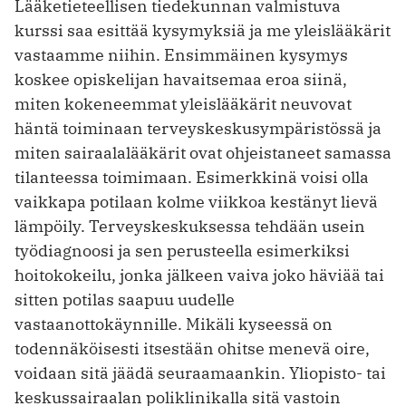
Lääketieteellisen tiedekunnan valmistuva
kurssi saa esittää kysymyksiä ja me yleislääkärit
vastaamme niihin. Ensimmäinen kysymys
koskee opiskelijan havaitsemaa eroa siinä,
miten kokeneemmat yleislääkärit neuvovat
häntä toiminaan terveyskeskusympäristössä ja
miten sairaalalääkärit ovat ohjeistaneet samassa
tilanteessa toimimaan. Esimerkkinä voisi olla
vaikkapa potilaan kolme viikkoa kestänyt lievä
lämpöily. Terveyskeskuksessa tehdään usein
työdiagnoosi ja sen perusteella esimerkiksi
hoitokokeilu, jonka jälkeen vaiva joko häviää tai
sitten potilas saapuu uudelle
vastaanottokäynnille. Mikäli kyseessä on
todennäköisesti itsestään ohitse menevä oire,
voidaan sitä jäädä seuraamaankin. Yliopisto- tai
keskussairaalan poliklinikalla sitä vastoin