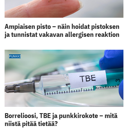
Ampiaisen pisto – näin hoidat pistoksen
ja tunnistat vakavan allergisen reaktion
PUNKKI
Borrelioosi, TBE ja punkkirokote – mitä
niistä pitää tietää?