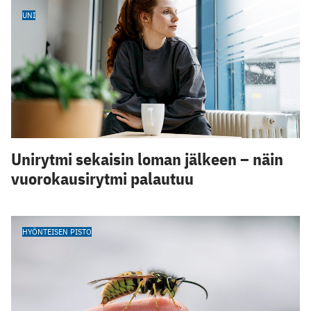
UNI
Unirytmi sekaisin loman jälkeen – näin
vuorokausirytmi palautuu
HYÖNTEISEN PISTO