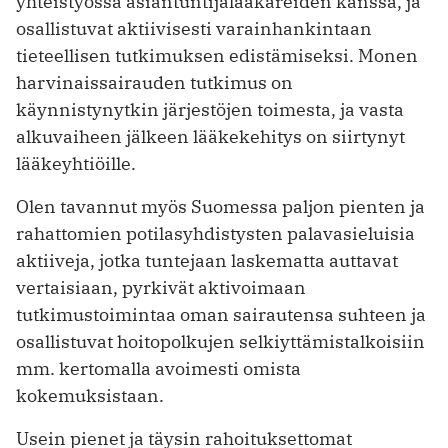
yhteistyössä asiantuntijalääkäreiden kanssa, ja
osallistuvat aktiivisesti varainhankintaan
tieteellisen tutkimuksen edistämiseksi. Monen
harvinaissairauden tutkimus on
käynnistynytkin järjestöjen toimesta, ja vasta
alkuvaiheen jälkeen lääkekehitys on siirtynyt
lääkeyhtiöille.
Olen tavannut myös Suomessa paljon pienten ja
rahattomien potilasyhdistysten palavasieluisia
aktiiveja, jotka tuntejaan laskematta auttavat
vertaisiaan, pyrkivät aktivoimaan
tutkimustoimintaa oman sairautensa suhteen ja
osallistuvat hoitopolkujen selkiyttämistalkoisiin
mm. kertomalla avoimesti omista
kokemuksistaan.
Usein pienet ja täysin rahoituksettomat