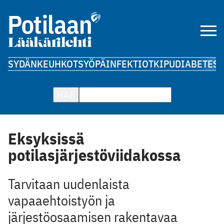
SYDÄN
KEUHKOT
SYÖPÄ
INFEKTIOT
KIPU
DIABETES
A
HAE
Eksyksissä
potilasjärjestöviidakossa
Tarvitaan uudenlaista
vapaaehtoistyön ja
järjestöosaamisen rakentavaa