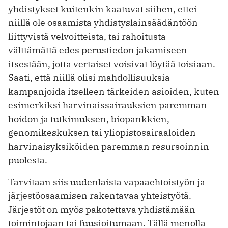
yhdistykset kuitenkin kaatuvat siihen, ettei
niillä ole osaamista yhdistyslainsäädäntöön
liittyvistä velvoitteista, tai rahoitusta –
välttämättä edes perustiedon jakamiseen
itsestään, jotta vertaiset voisivat löytää toisiaan.
Saati, että niillä olisi mahdollisuuksia
kampanjoida itselleen tärkeiden asioiden, kuten
esimerkiksi harvinaissairauksien paremman
hoidon ja tutkimuksen, biopankkien,
genomikeskuksen tai yliopistosairaaloiden
harvinaisyksiköiden paremman resursoinnin
puolesta.
Tarvitaan siis uudenlaista vapaaehtoistyön ja
järjestöosaamisen rakentavaa yhteistyötä.
Järjestöt on myös pakotettava yhdistämään
toimintojaan tai fuusioitumaan. Tällä menolla