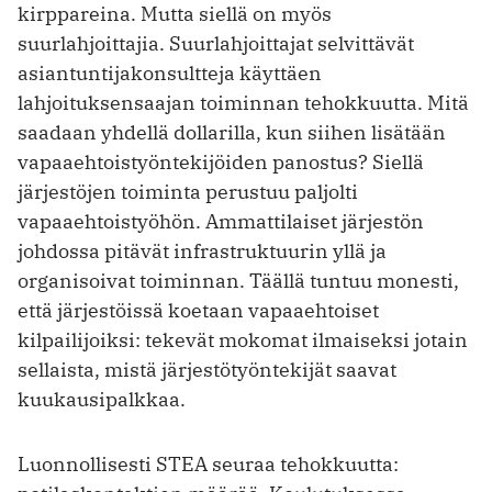
kirppareina. Mutta siellä on myös
suurlahjoittajia. Suurlahjoittajat selvittävät
asiantuntijakonsultteja käyttäen
lahjoituksensaajan toiminnan tehokkuutta. Mitä
saadaan yhdellä dollarilla, kun siihen lisätään
vapaaehtoistyöntekijöiden panostus? Siellä
järjestöjen toiminta perustuu paljolti
vapaaehtoistyöhön. Ammattilaiset järjestön
johdossa pitävät infrastruktuurin yllä ja
organisoivat toiminnan. Täällä tuntuu monesti,
että järjestöissä koetaan vapaaehtoiset
kilpailijoiksi: tekevät mokomat ilmaiseksi jotain
sellaista, mistä järjestötyöntekijät saavat
kuukausipalkkaa.
Luonnollisesti STEA seuraa tehokkuutta: