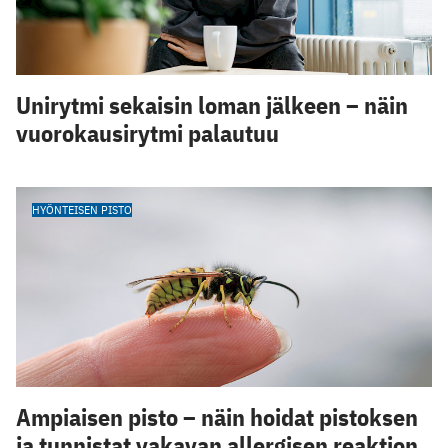
Unirytmi sekaisin loman jälkeen – näin
vuorokausirytmi palautuu
HYÖNTEISEN PISTO
Ampiaisen pisto – näin hoidat pistoksen
ja tunnistat vakavan allergisen reaktion