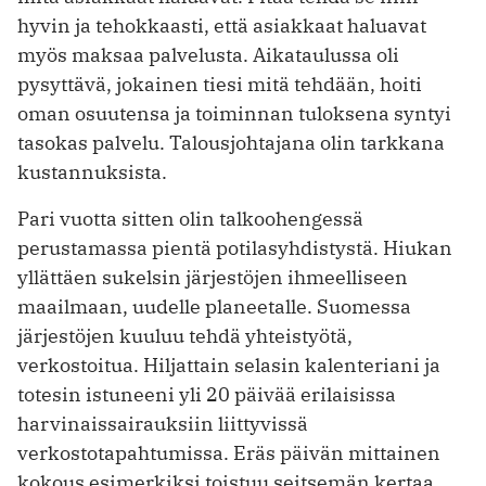
hyvin ja tehokkaasti, että asiakkaat haluavat
myös maksaa palvelusta. Aikataulussa oli
pysyttävä, jokainen tiesi mitä tehdään, hoiti
oman osuutensa ja toiminnan tuloksena syntyi
tasokas palvelu. Talousjohtajana olin tarkkana
kustannuksista.
Pari vuotta sitten olin talkoohengessä
perustamassa pientä potilasyhdistystä. Hiukan
yllättäen sukelsin järjestöjen ihmeelliseen
maailmaan, uudelle planeetalle. Suomessa
järjestöjen kuuluu tehdä yhteistyötä,
verkostoitua. Hiljattain selasin kalenteriani ja
totesin istuneeni yli 20 päivää erilaisissa
harvinaissairauksiin liittyvissä
verkostotapahtumissa. Eräs päivän mittainen
kokous esimerkiksi toistuu seitsemän kertaa