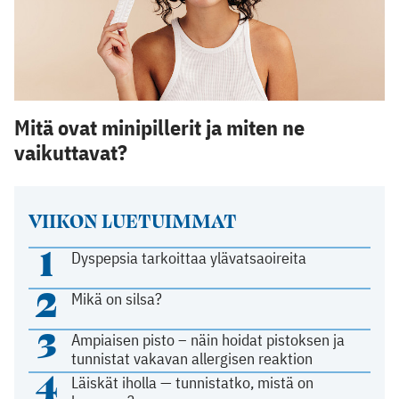
Mitä ovat minipillerit ja miten ne
vaikuttavat?
VIIKON LUETUIMMAT
1
Dyspepsia tarkoittaa ylävatsaoireita
2
Mikä on silsa?
3
Ampiaisen pisto – näin hoidat pistoksen ja
tunnistat vakavan allergisen reaktion
4
Läiskät iholla — tunnistatko, mistä on