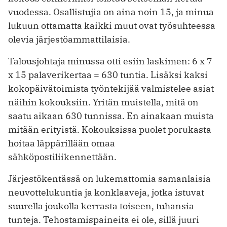
vuodessa. Osallistujia on aina noin 15, ja minua
lukuun ottamatta kaikki muut ovat työsuhteessa
olevia järjestöammattilaisia.
Talousjohtaja minussa otti esiin laskimen: 6 x 7
x 15 palaverikertaa = 630 tuntia. Lisäksi kaksi
kokopäivätoimista työntekijää valmistelee asiat
näihin kokouksiin. Yritän muistella, mitä on
saatu aikaan 630 tunnissa. En ainakaan muista
mitään erityistä. Kokouksissa puolet porukasta
hoitaa läppärillään omaa
sähköpostiliikennettään.
Järjestökentässä on lukemattomia samanlaisia
neuvottelukuntia ja konklaaveja, jotka istuvat
suurella joukolla kerrasta toiseen, tuhansia
tunteja. Tehostamispaineita ei ole, sillä juuri