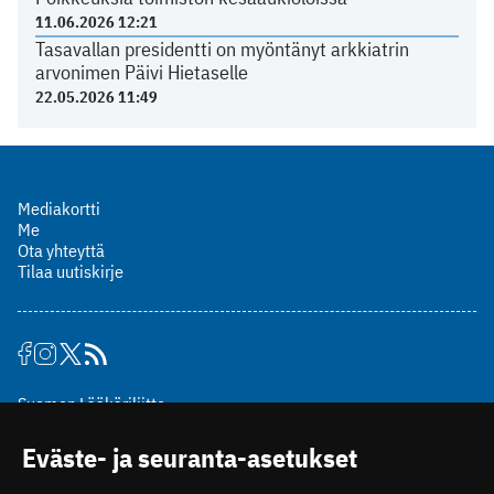
11.06.2026 12:21
Tasavallan presidentti on myöntänyt arkkiatrin
arvonimen Päivi Hietaselle
22.05.2026 11:49
Mediakortti
Me
Ota yhteyttä
Tilaa uutiskirje
Suomen Lääkäriliitto
Mäkelänkatu 2, PL 49
Eväste- ja seuranta-asetukset
00510 Helsinki
puh. (09) 393 091