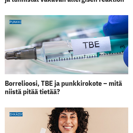
PUNKKI
Borrelioosi, TBE ja punkkirokote – mitä
niistä pitää tietää?
EHKÄISY