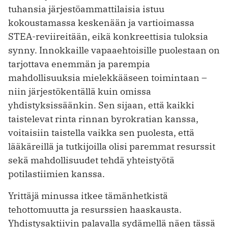
tuhansia järjestöammattilaisia istuu
kokoustamassa keskenään ja vartioimassa
STEA-reviireitään, eikä konkreettisia tuloksia
synny. Innokkaille vapaaehtoisille puolestaan on
tarjottava enemmän ja parempia
mahdollisuuksia mielekkääseen toimintaan –
niin järjestökentällä kuin omissa
yhdistyksissäänkin. Sen sijaan, että kaikki
taistelevat rinta rinnan byrokratian kanssa,
voitaisiin taistella vaikka sen puolesta, että
lääkäreillä ja tutkijoilla olisi paremmat resurssit
sekä mahdollisuudet tehdä yhteistyötä
potilastiimien kanssa.
Yrittäjä minussa itkee tämänhetkistä
tehottomuutta ja resurssien haaskausta.
Yhdistysaktiivin palavalla sydämellä näen tässä