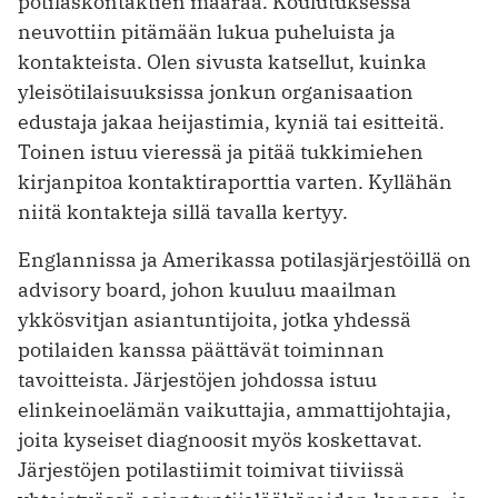
potilaskontaktien määrää. Koulutuksessa
neuvottiin pitämään lukua puheluista ja
kontakteista. Olen sivusta katsellut, kuinka
yleisötilaisuuksissa jonkun organisaation
edustaja jakaa heijastimia, kyniä tai esitteitä.
Toinen istuu vieressä ja pitää tukkimiehen
kirjanpitoa kontaktiraporttia varten. Kyllähän
niitä kontakteja sillä tavalla kertyy.
Englannissa ja Amerikassa potilasjärjestöillä on
advisory board, johon kuuluu maailman
ykkösvitjan asiantuntijoita, jotka yhdessä
potilaiden kanssa päättävät toiminnan
tavoitteista. Järjestöjen johdossa istuu
elinkeinoelämän vaikuttajia, ammattijohtajia,
joita kyseiset diagnoosit myös koskettavat.
Järjestöjen potilastiimit toimivat tiiviissä