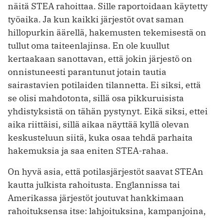
näitä STEA rahoittaa. Sille raportoidaan käytetty
työaika. Ja kun kaikki järjestöt ovat saman
hillopurkin äärellä, hakemusten tekemisestä on
tullut oma taiteenlajinsa. En ole kuullut
kertaakaan sanottavan, että jokin järjestö on
onnistuneesti parantunut jotain tautia
sairastavien potilaiden tilannetta. Ei siksi, että
se olisi mahdotonta, sillä osa pikkuruisista
yhdistyksistä on tähän pystynyt. Eikä siksi, ettei
aika riittäisi, sillä aikaa näyttää kyllä olevan
keskusteluun siitä, kuka osaa tehdä parhaita
hakemuksia ja saa eniten STEA-rahaa.
On hyvä asia, että potilasjärjestöt saavat STEAn
kautta julkista rahoitusta. Englannissa tai
Amerikassa järjestöt joutuvat hankkimaan
rahoituksensa itse: lahjoituksina, kampanjoina,