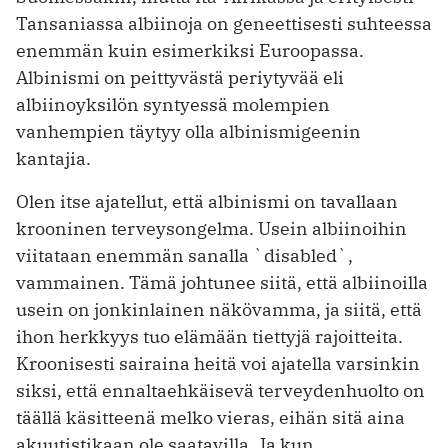
Tansaniassa albiinoja on geneettisesti suhteessa
enemmän kuin esimerkiksi Euroopassa.
Albinismi on peittyvästä periytyvää eli
albiinoyksilön syntyessä molempien
vanhempien täytyy olla albinismigeenin
kantajia.
Olen itse ajatellut, että albinismi on tavallaan
krooninen terveysongelma. Usein albiinoihin
viitataan enemmän sanalla `disabled`,
vammainen. Tämä johtunee siitä, että albiinoilla
usein on jonkinlainen näkövamma, ja siitä, että
ihon herkkyys tuo elämään tiettyjä rajoitteita.
Kroonisesti sairaina heitä voi ajatella varsinkin
siksi, että ennaltaehkäisevä terveydenhuolto on
täällä käsitteenä melko vieras, eihän sitä aina
akuutistikaan ole saatavilla. Ja kun