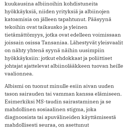
kuukausina albiinoihin kohdistuneita
hyökkäyksiä, niiden yrityksiä ja albiinojen
katoamisia on jälleen tapahtunut. Pääsyynä
tekoihin ovat taikausko ja yleinen
tietämättömyys, jotka ovat edelleen voimissaan
joissain osissa Tansaniaa. Lähestyvät yleisvaalit
on nähty yhtenä syynä näihin uusimpiin
hyökkäyksiin: jotkut ehdokkaat ja poliittiset
johtajat ajattelevat albiinolääkkeen tuovan heille
vaalionnea.
Albismi on tuonut minulle esiin aivan uuden
tason sairauden tai vamman kanssa elämiseen.
Esimerkiksi MS-taudin sairastaminen ja se
mahdollinen sosiaalinen stigma, joka
diagnoosista tai apuvälineiden käyttämisestä
mahdollisesti seuraa, on asettunut