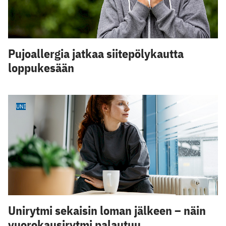
Pujoallergia jatkaa siitepölykautta
loppukesään
UNI
Unirytmi sekaisin loman jälkeen – näin
vuorokausirytmi palautuu