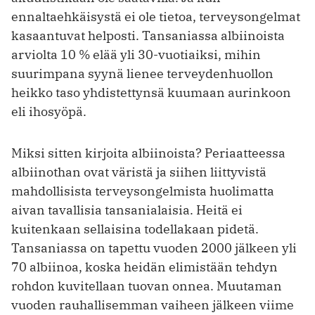
ennaltaehkäisystä ei ole tietoa, terveysongelmat
kasaantuvat helposti. Tansaniassa albiinoista
arviolta 10 % elää yli 30-vuotiaiksi, mihin
suurimpana syynä lienee terveydenhuollon
heikko taso yhdistettynsä kuumaan aurinkoon
eli ihosyöpä.
Miksi sitten kirjoita albiinoista? Periaatteessa
albiinothan ovat väristä ja siihen liittyvistä
mahdollisista terveysongelmista huolimatta
aivan tavallisia tansanialaisia. Heitä ei
kuitenkaan sellaisina todellakaan pidetä.
Tansaniassa on tapettu vuoden 2000 jälkeen yli
70 albiinoa, koska heidän elimistään tehdyn
rohdon kuvitellaan tuovan onnea. Muutaman
vuoden rauhallisemman vaiheen jälkeen viime