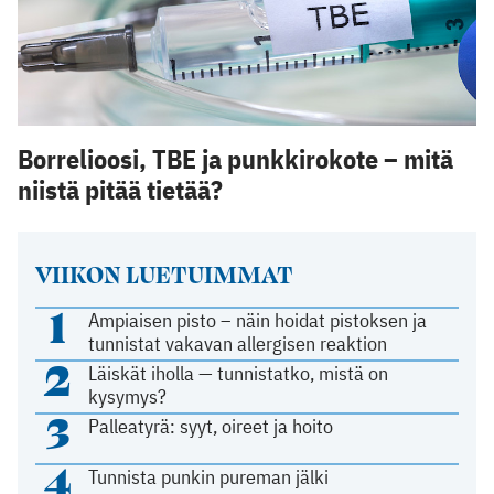
Borrelioosi, TBE ja punkkirokote – mitä
niistä pitää tietää?
VIIKON LUETUIMMAT
1
Ampiaisen pisto – näin hoidat pistoksen ja
tunnistat vakavan allergisen reaktion
2
Läiskät iholla — tunnistatko, mistä on
kysymys?
3
Palleatyrä: syyt, oireet ja hoito
4
Tunnista punkin pureman jälki