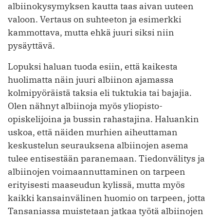
albiinokysymyksen kautta taas aivan uuteen
valoon. Vertaus on suhteeton ja esimerkki
kammottava, mutta ehkä juuri siksi niin
pysäyttävä.
Lopuksi haluan tuoda esiin, että kaikesta
huolimatta näin juuri albiinon ajamassa
kolmipyöräistä taksia eli tuktukia tai bajajia.
Olen nähnyt albiinoja myös yliopisto-
opiskelijoina ja bussin rahastajina. Haluankin
uskoa, että näiden murhien aiheuttaman
keskustelun seurauksena albiinojen asema
tulee entisestään paranemaan. Tiedonvälitys ja
albiinojen voimaannuttaminen on tarpeen
erityisesti maaseudun kylissä, mutta myös
kaikki kansainvälinen huomio on tarpeen, jotta
Tansaniassa muistetaan jatkaa työtä albiinojen