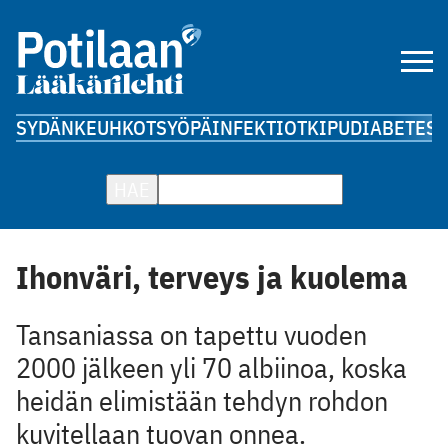
SYDÄN
KEUHKOT
SYÖPÄ
INFEKTIOT
KIPU
DIABETES
A
HAE
Ihonväri, terveys ja kuolema
Tansaniassa on tapettu vuoden
2000 jälkeen yli 70 albiinoa, koska
heidän elimistään tehdyn rohdon
kuvitellaan tuovan onnea.