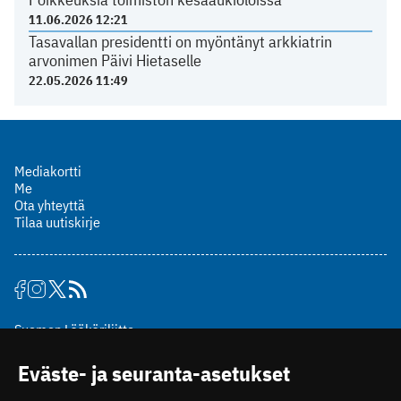
11.06.2026 12:21
Tasavallan presidentti on myöntänyt arkkiatrin
arvonimen Päivi Hietaselle
22.05.2026 11:49
Mediakortti
Me
Ota yhteyttä
Tilaa uutiskirje
Suomen Lääkäriliitto
Mäkelänkatu 2, PL 49
Eväste- ja seuranta-asetukset
00510 Helsinki
puh. (09) 393 091