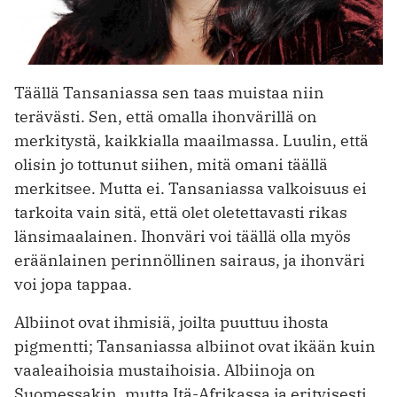
Täällä Tansaniassa sen taas muistaa niin
terävästi. Sen, että omalla ihonvärillä on
merkitystä, kaikkialla maailmassa. Luulin, että
olisin jo tottunut siihen, mitä omani täällä
merkitsee. Mutta ei. Tansaniassa valkoisuus ei
tarkoita vain sitä, että olet oletettavasti rikas
länsimaalainen. Ihonväri voi täällä olla myös
eräänlainen perinnöllinen sairaus, ja ihonväri
voi jopa tappaa.
Albiinot ovat ihmisiä, joilta puuttuu ihosta
pigmentti; Tansaniassa albiinot ovat ikään kuin
vaaleaihoisia mustaihoisia. Albiinoja on
Suomessakin, mutta Itä-Afrikassa ja erityisesti