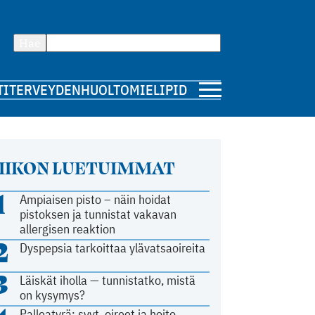
Hae
TI
TERVEYDENHUOLTO
MIELIPIDE
IIKON LUETUIMMAT
1
Ampiaisen pisto – näin hoidat
pistoksen ja tunnistat vakavan
allergisen reaktion
2
Dyspepsia tarkoittaa ylävatsaoireita
3
Läiskät iholla — tunnistatko, mistä
on kysymys?
Palleatyrä: syyt, oireet ja hoito