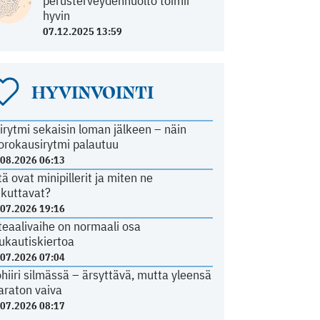
perusterveydenhuolto toimii
hyvin
07.12.2025 13:59
HYVINVOINTI
irytmi sekaisin loman jälkeen – näin
orokausirytmi palautuu
.08.2026 06:13
tä ovat minipillerit ja miten ne
ikuttavat?
.07.2026 19:16
teaalivaihe on normaali osa
ukautiskiertoa
.07.2026 07:04
ohiiri silmässä – ärsyttävä, mutta yleensä
araton vaiva
.07.2026 08:17