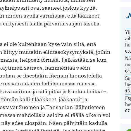
 kylmäpussit ovat saaneet joskus kyytiä.
n niiden avulla varmistaa, että lääkkeet
a erityisesti täällä päiväntasaajan tasolla
Yl
ai
a ei ole kuitenkaan kyse vain siitä, että
hu
n liittyy muitakin elintasokysymyksiä, joihin
03
Nä
maista, helposti törmää. Pelkästään se kun
me
selkäytimen sairaus, hämmentää usein
04
ntuuhan se itsestäkin hieman hienostelulta
Su
 perussairauksien hallitsemassa maassa.
hy
kava sairaus ja sitä pitää ja kuuluu hoitaa –
15
Es
ttömän kalliit lääkkeet, jääkaapit ja
hy
orostavat Suomen ja Tansanian lääketieteen
07
messa mahdollisia asioita ei täällä oikein voi
ei näy edes ulospäin. Näen päivittäin kadulla
 apua kerjääviä ihmisiä. Jos joku tarvitsisi