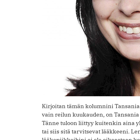
Kirjoitan tämän kolumnini Tansaniasta
vain reilun kuukauden, on Tansania 
Tänne tuloon liittyy kuitenkin aina 
tai siis sitä tarvitsevat lääkkeeni. 
lääkepiikkeihini ei ole oikeastaan k