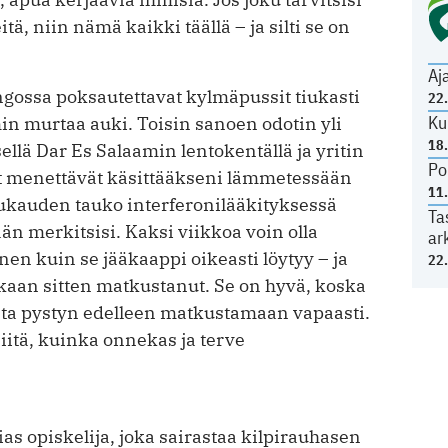
, niin nämä kaikki täällä – ja silti se on
Aj
gossa poksautettavat kylmäpussit tiukasti
22
Ku
n murtaa auki. Toisin sanoen odotin yli
18
sellä Dar Es Salaamin lentokentällä ja yritin
Po
et menettävät käsittääkseni lämmetessään
11
ukauden tauko interferonilääkityksessä
Ta
ään merkitsisi. Kaksi viikkoa voin olla
ar
nnen kuin se jääkaappi oikeasti löytyy – ja
22
nkaan sitten matkustanut. Se on hyvä, koska
sta pystyn edelleen matkustamaan vapaasti.
itä, kuinka onnekas ja terve
as opiskelija, joka sairastaa kilpirauhasen