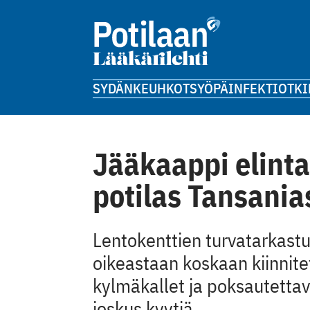
SYDÄN
KEUHKOT
SYÖPÄ
INFEKTIOT
KI
Jääkaappi elinta
potilas Tansania
Lentokenttien turvatarkastuk
oikeastaan koskaan kiinnite
kylmäkallet ja poksautetta
joskus kyytiä.