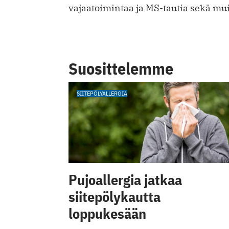
vajaatoimintaa ja MS-tautia sekä muita
Suosittelemme
SIITEPÖLYALLERGIA
Pujoallergia jatkaa
siitepölykautta
loppukesään