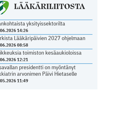
LÄÄKÄRILIITOSTA
ankohtaista yksityissektorilta
.06.2026 14:26
rkista Lääkäripäivien 2027 ohjelmaan
.06.2026 08:58
ikkeuksia toimiston kesäaukioloissa
.06.2026 12:21
savallan presidentti on myöntänyt
kkiatrin arvonimen Päivi Hietaselle
.05.2026 11:49