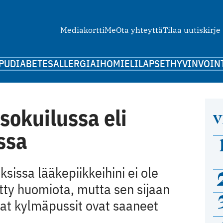
Mediakortti
Me
Ota yhteyttä
Tilaa uutiskirje
PU
DIABETES
ALLERGIA
IHO
MIELI
LAPSET
HYVINVOIN
sokuilussa eli
V
ssa
sissa lääkepiikkeihini ei ole
tty huomiota, mutta sen sijaan
vat kylmäpussit ovat saaneet