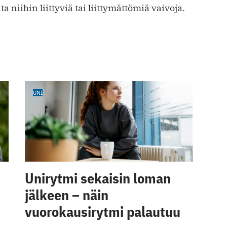
 niihin liittyviä tai liittymättömiä vaivoja.
UNI
Unirytmi sekaisin loman
jälkeen – näin
vuorokausirytmi palautuu