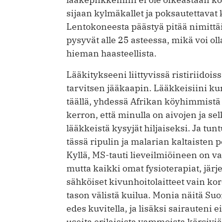
sijaan kylmäkallet ja poksautettavat
Lentokoneesta päästyä pitää nimittäi
pysyvät alle 25 asteessa, mikä voi oll
hieman haasteellista.
Lääkitykseeni liittyvissä ristiriidoiss
tarvitsen jääkaapin. Lääkkeisiini ku
täällä, yhdessä Afrikan köyhimmistä 
kerron, että minulla on aivojen ja 
lääkkeistä kysyjät hiljaiseksi. Ja tu
tässä ripulin ja malarian kaltaisten
Kyllä, MS-tauti lieveilmiöineen on va
mutta kaikki omat fysioterapiat, järje
sähköiset kivunhoitolaitteet vain k
tason välistä kuilua. Monia näitä Suo
edes kuvitella, ja lisäksi sairauteni 
useita erilaisista vammoista kärsiviä,