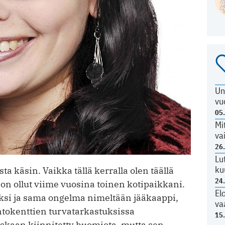
Un
vu
05
Mi
va
26
Lu
ku
 käsin. Vaikka tällä kerralla olen täällä
24
on ollut viime vuosina toinen kotipaikkani.
El
yksi ja sama ongelma nimeltään jääkaappi,
va
Lentokenttien turvatarkastuksissa
15
oskaan kiinnitetty huomiota, mutta sen