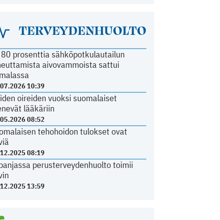
TERVEYDENHUOLTO
i 80 prosenttia sähköpotkulautailun
heuttamista aivovammoista sattui
malassa
.07.2026 10:39
iden oireiden vuoksi suomalaiset
nevät lääkäriin
.05.2026 08:52
omalaisen tehohoidon tulokset ovat
viä
.12.2025 08:19
panjassa perusterveydenhuolto toimii
vin
.12.2025 13:59