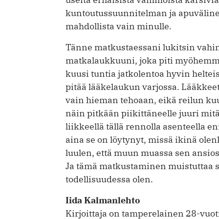
kuntoutussuunnitelman ja apuvälineitä
mahdollista vain minulle.
Tänne matkustaessani lukitsin vahin
matkalaukkuuni, joka piti myöhemmi
kuusi tuntia jatkolentoa hyvin heltei
pitää lääkelaukun varjossa. Lääkke
vain hieman tehoaan, eikä reilun ku
näin pitkään piikittäneelle juuri mit
liikkeellä tällä rennolla asenteella e
aina se on löytynyt, missä ikinä ole
luulen, että muun muassa sen ansio
Ja tämä matkustaminen muistuttaa si
todellisuudessa olen.
Iida Kalmanlehto
Kirjoittaja on tamperelainen 28-vuoti