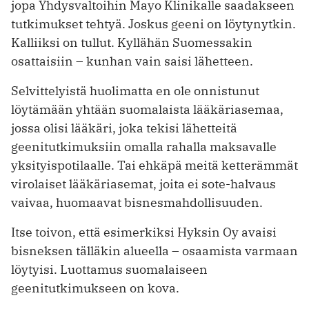
jopa Yhdysvaltoihin Mayo Klinikalle saadakseen
tutkimukset tehtyä. Joskus geeni on löytynytkin.
Kalliiksi on tullut. Kyllähän Suomessakin
osattaisiin – kunhan vain saisi lähetteen.
Selvittelyistä huolimatta en ole onnistunut
löytämään yhtään suomalaista lääkäriasemaa,
jossa olisi lääkäri, joka tekisi lähetteitä
geenitutkimuksiin omalla rahalla maksavalle
yksityispotilaalle. Tai ehkäpä meitä ketterämmät
virolaiset lääkäriasemat, joita ei sote-halvaus
vaivaa, huomaavat bisnesmahdollisuuden.
Itse toivon, että esimerkiksi Hyksin Oy avaisi
bisneksen tälläkin alueella – osaamista varmaan
löytyisi. Luottamus suomalaiseen
geenitutkimukseen on kova.