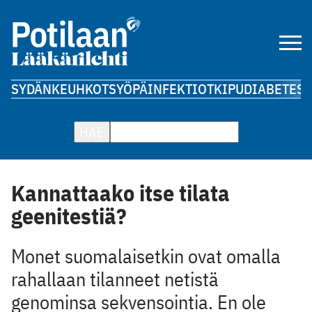
SYDÄN
KEUHKOT
SYÖPÄ
INFEKTIOT
KIPU
DIABETES
A
HAE
Kannattaako itse tilata
geenitestiä?
Monet suomalaisetkin ovat omalla
rahallaan tilanneet netistä
genominsa sekvensointia. En ole