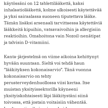
käytössäni on 12 tablettilääkettä, kaksi
inhalaatiolääkettä, kolme ulkoisesti käytettävää
ja yksi sairaalassa suoneen tiputettava lääke.
Tämän lisäksi arsenaali tarvittaessa käytettäviä
lääkkeitä kipuihin, vatsavaivoihin ja allergisiin
reaktioihin. Omahoitona vain Nozoil-nenätipat
ja talvisin D-vitamiini.
Kanta-järjestelmä on viime aikoina kehittynyt
hyvään suuntaan. Sieltä voi tehdä haun
”lääkityksen kokonaisarvio”. Tänä vuonna
kokonaisarvio on tehty
perusterveydenhuollossa viisi kertaa. Itse
muistan yksityissektorilla käyneeni
yksityiskohtaisesti läpi lääkitystäni siinä
toivossa, että jostain voitaisiin vähentää.