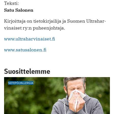
Teksti:
Sa­tu Sa­lonen
Kirjoit­taja on tieto­kir­jai­lija ja Suo­men Ultra­har­
vi­naiset ry:n puheen­joh­taja.
www.ultraharvinaiset.fi
www.satusalonen.fi
Suosittelemme
SIITEPÖLYALLERGIA