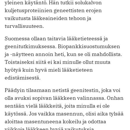
yleinen käytäntö. Hän tutkii solukalvon
kuljetusproteiinien geneettisten erojen
vaikutusta lääkeaineiden tehoon ja
turvallisuuteen.
Suomessa ollaan taitavia lääketieteessä ja
geenitutkimuksessa. Biopankkisuostumuksen
ja -näytteen annoin heti, kun se oli mahdollista.
Toistaiseksi siitä ei kai minulle ollut muuta
hyötyä kuin hyvä mieli lääketieteen
edistämisestä.
Päädyin tilaamaan netistä geenitestin, joka voi
olla avuksi sopivan lääkkeen valinnassa. Onhan
sentään vielä lääkkeitä, joita minulla ei ole
käytössä. Jos vaikka masennun, olisi aika tylsää
aloittaa masentuneena kokeilu ja odottaa
viikkoja lääkkeen hyviä vaikutuksia.