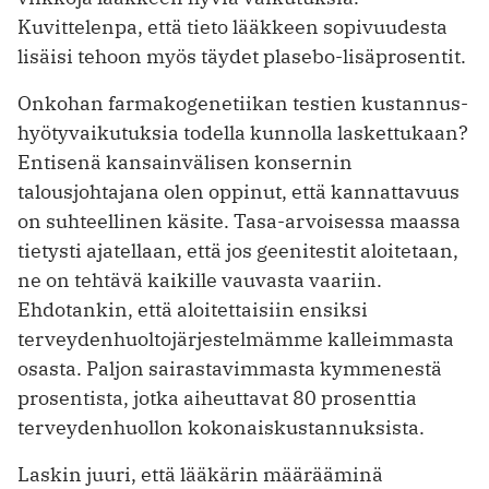
Kuvittelenpa, että tieto lääkkeen sopivuudesta
lisäisi tehoon myös täydet plasebo-lisäprosentit.
Onkohan farmakogenetiikan testien kustannus-
hyötyvaikutuksia todella kunnolla laskettukaan?
Entisenä kansainvälisen konsernin
talousjohtajana olen oppinut, että kannattavuus
on suhteellinen käsite. Tasa-arvoisessa maassa
tietysti ajatellaan, että jos geenitestit aloitetaan,
ne on tehtävä kaikille vauvasta vaariin.
Ehdotankin, että aloitettaisiin ensiksi
terveydenhuoltojärjestelmämme kalleimmasta
osasta. Paljon sairastavimmasta kymmenestä
prosentista, jotka aiheuttavat 80 prosenttia
terveydenhuollon kokonaiskustannuksista.
Laskin juuri, että lääkärin määrääminä