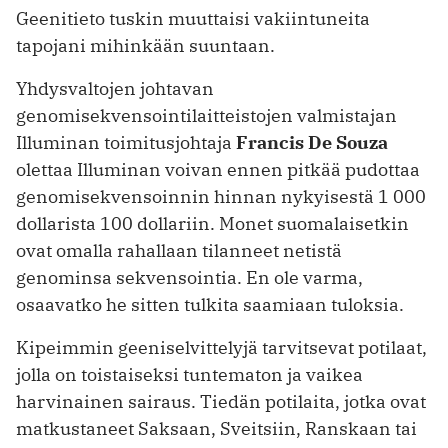
Geenitieto tuskin muuttaisi vakiintuneita
tapojani mihinkään suuntaan.
Yhdysvaltojen johtavan
genomisekvensointilaitteistojen valmistajan
Illuminan toimitusjohtaja
Francis De Souza
olettaa Illuminan voivan ennen pitkää pudottaa
genomisekvensoinnin hinnan nykyisestä 1 000
dollarista 100 dollariin. Monet suomalaisetkin
ovat omalla rahallaan tilanneet netistä
genominsa sekvensointia. En ole varma,
osaavatko he sitten tulkita saamiaan tuloksia.
Kipeimmin geeniselvittelyjä tarvitsevat potilaat,
jolla on toistaiseksi tuntematon ja vaikea
harvinainen sairaus. Tiedän potilaita, jotka ovat
matkustaneet Saksaan, Sveitsiin, Ranskaan tai