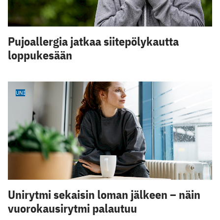
Pujoallergia jatkaa siitepölykautta
loppukesään
UNI
Unirytmi sekaisin loman jälkeen – näin
vuorokausirytmi palautuu