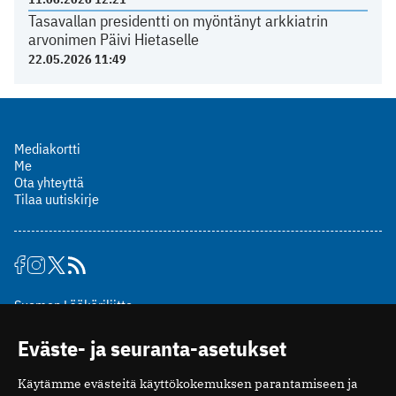
Tasavallan presidentti on myöntänyt arkkiatrin
arvonimen Päivi Hietaselle
22.05.2026 11:49
Mediakortti
Me
Ota yhteyttä
Tilaa uutiskirje
Suomen Lääkäriliitto
Mäkelänkatu 2, PL 49
Eväste- ja seuranta-asetukset
00510 Helsinki
puh. (09) 393 091
Käytämme evästeitä käyttökokemuksen parantamiseen ja
toimitus@potilaanlaakarilehti.fi