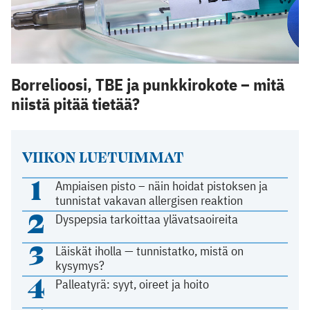
Borrelioosi, TBE ja punkkirokote – mitä
niistä pitää tietää?
VIIKON LUETUIMMAT
1
Ampiaisen pisto – näin hoidat pistoksen ja
tunnistat vakavan allergisen reaktion
2
Dyspepsia tarkoittaa ylävatsaoireita
3
Läiskät iholla — tunnistatko, mistä on
kysymys?
4
Palleatyrä: syyt, oireet ja hoito