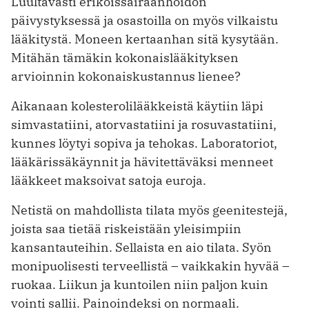
Luultavasti erikoissairaanhoidon
päivystyksessä ja osastoilla on myös vilkaistu
lääkitystä. Moneen kertaanhan sitä kysytään.
Mitähän tämäkin kokonaislääkityksen
arvioinnin kokonaiskustannus lienee?
Aikanaan kolesterolilääkkeistä käytiin läpi
simvastatiini, atorvastatiini ja rosuvastatiini,
kunnes löytyi sopiva ja tehokas. Laboratoriot,
lääkärissäkäynnit ja hävitettäväksi menneet
lääkkeet maksoivat satoja euroja.
Netistä on mahdollista tilata myös geenitestejä,
joista saa tietää riskeistään yleisimpiin
kansantauteihin. Sellaista en aio tilata. Syön
monipuolisesti terveellistä – vaikkakin hyvää –
ruokaa. Liikun ja kuntoilen niin paljon kuin
vointi sallii. Painoindeksi on normaali.