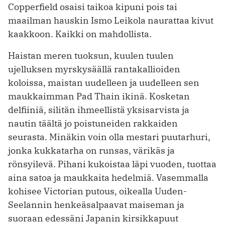
Copperfield osaisi taikoa kipuni pois tai
maailman hauskin Ismo Leikola naurattaa kivut
kaakkoon. Kaikki on mahdollista.
Haistan meren tuoksun, kuulen tuulen
ujelluksen myrskysäällä rantakallioiden
koloissa, maistan uudelleen ja uudelleen sen
maukkaimman Pad Thain ikinä. Kosketan
delfiiniä, silitän ihmeellistä yksisarvista ja
nautin täältä jo poistuneiden rakkaiden
seurasta. Minäkin voin olla mestari puutarhuri,
jonka kukkatarha on runsas, värikäs ja
rönsyilevä. Pihani kukoistaa läpi vuoden, tuottaa
aina satoa ja maukkaita hedelmiä. Vasemmalla
kohisee Victorian putous, oikealla Uuden-
Seelannin henkeäsalpaavat maiseman ja
suoraan edessäni Japanin kirsikkapuut