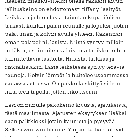
Itselleni mielikuvittelun ohella rakkain kivun
jallituskeino on ehdottomasti tiffany-lasityöt.
Leikkaan ja hion lasia, taivutan kuparifolion
tarkasti kunkin palan reunalle ja lopuksi juotan
palat tinan ja kolvin avulla yhteen. Rakennan
oman palapelini, lasista. Niistä syntyy milloin
mitäkin, useinmiten valaisimia tai ikkunoihin
kiinnitettäviä lasitöitä. Hidasta, tarkkaa ja
riskialtistakin. Lasia leikatessa syntyy teräviä
reunoja. Kolvin lämpötila huitelee useammassa
sadassa asteessa. On pakko keskittyä siihen
mitä teen täpöllä, jotten riko itseäni.
Lasi on minulle pakokeino kivusta, ajatuksista,
tästä maailmasta. Ajatusten eksytyksen lisäksi
saan palkkioksi jotain kaunista ja pysyvää.
Selkeä win-win tilanne. Ympäri kotiani olevat