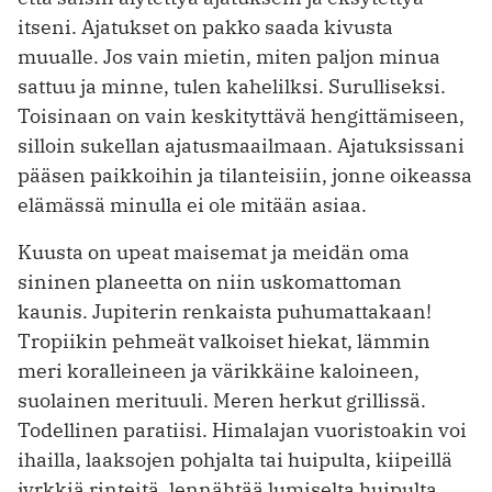
itseni. Ajatukset on pakko saada kivusta
muualle. Jos vain mietin, miten paljon minua
sattuu ja minne, tulen kahelilksi. Surulliseksi.
Toisinaan on vain keskityttävä hengittämiseen,
silloin sukellan ajatusmaailmaan. Ajatuksissani
pääsen paikkoihin ja tilanteisiin, jonne oikeassa
elämässä minulla ei ole mitään asiaa.
Kuusta on upeat maisemat ja meidän oma
sininen planeetta on niin uskomattoman
kaunis. Jupiterin renkaista puhumattakaan!
Tropiikin pehmeät valkoiset hiekat, lämmin
meri koralleineen ja värikkäine kaloineen,
suolainen merituuli. Meren herkut grillissä.
Todellinen paratiisi. Himalajan vuoristoakin voi
ihailla, laaksojen pohjalta tai huipulta, kiipeillä
jyrkkiä rinteitä, lennähtää lumiselta huipulta