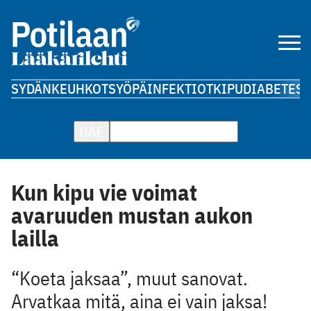
SYDÄN
KEUHKOT
SYÖPÄ
INFEKTIOT
KIPU
DIABETES
A
HAE
Kun kipu vie voimat
avaruuden mustan aukon
lailla
“Koeta jaksaa”, muut sanovat.
Arvatkaa mitä, aina ei vain jaksa!