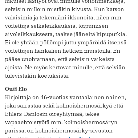
lukuiset lasityöt ovat minulle voitonmerkkejä,
selvisin milloin mistäkin kivusta. Kun katson
valaisimia ja tekemiäni ikkunoita, näen mm
voitettuja selkäleikkauksia, toipumisen
aivoleikkauksesta, taakse jääneitä kipuputkia.
Ei ole yhtään pöllömpi juttu ympäröidä itsensä
voitettujen hankalien hetkien muistoilla. En
pääse unohtamaan, että selvisin vaikeista
ajoista. Ne myös kertovat minulle, että selviän
tulevistakin koetuksista.
Outi Elo
Kirjoittaja on 46-vuotias vantaalainen nainen,
joka sairastaa sekä kolmoishermosärkyä että
Ehlers-Danlosin oireyhtymää, tekee
vapaaehtoistyötä mm. kolmoishermosäryn
parissa, on kolmoishermosärky-sivuston