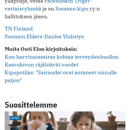
ylläpitäjä, vetää
Facebookin Triget-
vertaisryhmää
ja on
Suomen kipu
ry:n
hallituksen jäsen.
TN Finland
Suomen Ehlers-Danlos Yhdistys
Muita Outi Elon kirjoituksia:
Kun harvinaissairas kohtaa terveydenhuollon
Kasvokivun räjähtävät vuodet
Kipupotilas: "Sairaudet ovat antaneet minulle
paljon
"
Suosittelemme
LAPSET