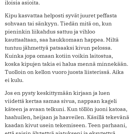
iloisia asioita.
Kipu kasvattaa helposti syvät juuret peffasta
sohvaan tai sänkyyn. Tiedän mitä on, kun
pieninkin liikahdus sattuu ja vihloo
kauttaaltaan, saa haukkomaan happea. Miltä
tuntuu jähmettyä patsaaksi kivun pelossa.
Kuinka jopa omaan kotiin voikin laitostua,
koska kipujen takia ei halua mennä minnekään.
Tuolloin on kellon vuoro juosta liisterissä. Aika
ei kulu.
Jos en pysty keskittymään kirjaan ja luen
viidettä kertaa samaa sivua, nappaan kageli
käteen ja avaan telkuni. Kun töllön juoni katoaa,
haahuilen, heijaan ja haaveilen. Käsillä tekevänä
kaadan kivut usein tekemiseen. Teen parhaani,
että saisin älytettyä ajatukseni ja eksytettyä