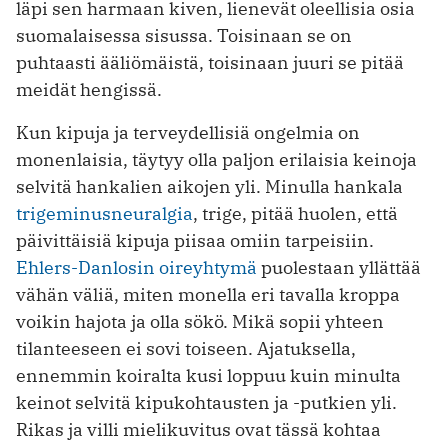
läpi sen harmaan kiven, lienevät oleellisia osia
suomalaisessa sisussa. Toisinaan se on
puhtaasti ääliömäistä, toisinaan juuri se pitää
meidät hengissä.
Kun kipuja ja terveydellisiä ongelmia on
monenlaisia, täytyy olla paljon erilaisia keinoja
selvitä hankalien aikojen yli. Minulla hankala
trigeminusneuralgia
, trige, pitää huolen, että
päivittäisiä kipuja piisaa omiin tarpeisiin.
Ehlers-Danlosin oireyhtymä
puolestaan yllättää
vähän väliä, miten monella eri tavalla kroppa
voikin hajota ja olla sökö. Mikä sopii yhteen
tilanteeseen ei sovi toiseen. Ajatuksella,
ennemmin koiralta kusi loppuu kuin minulta
keinot selvitä kipukohtausten ja -putkien yli.
Rikas ja villi mielikuvitus ovat tässä kohtaa