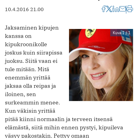
10.4.2016 21.00
Jaksaminen kipujen
Kuva 1 / 1
kanssa on
kipukroonikolle
joskus kuin siirapissa
juoksu. Siitä vaan ei
tule mitään. Mitä
enemmän yrittää
jaksaa olla reipas ja
iloinen, sen
surkeammin menee.
Kun väkisin yrittää
pitää kiinni normaalin ja terveen itsensä
elämästä, siitä mihin ennen pystyi, kipuileva
väsyy pakostakin. Pettyy omaan