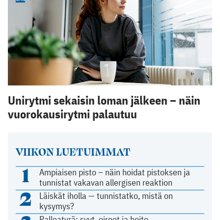
Unirytmi sekaisin loman jälkeen – näin
vuorokausirytmi palautuu
VIIKON LUETUIMMAT
1
Ampiaisen pisto – näin hoidat pistoksen ja
tunnistat vakavan allergisen reaktion
2
Läiskät iholla — tunnistatko, mistä on
kysymys?
Palleatyrä: syyt, oireet ja hoito