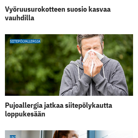
Vyöruusurokotteen suosio kasvaa
vauhdilla
SIITEPÖLYALLERGIA
Pujoallergia jatkaa siitepölykautta
loppukesään
UNI