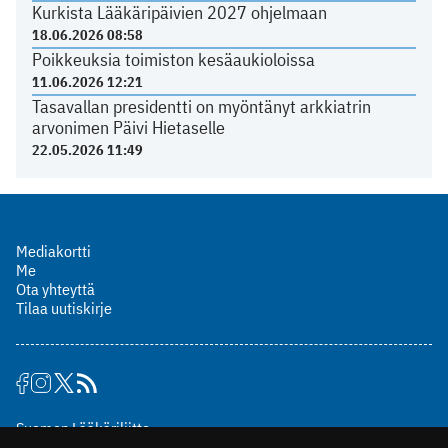
Kurkista Lääkäripäivien 2027 ohjelmaan
18.06.2026 08:58
Poikkeuksia toimiston kesäaukioloissa
11.06.2026 12:21
Tasavallan presidentti on myöntänyt arkkiatrin
arvonimen Päivi Hietaselle
22.05.2026 11:49
Mediakortti
Me
Ota yhteyttä
Tilaa uutiskirje
Suomen Lääkäriliitto