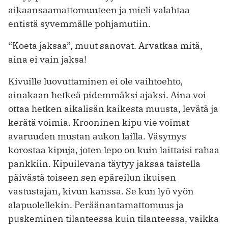
aikaansaamattomuuteen ja mieli valahtaa
entistä syvemmälle pohjamutiin.
“Koeta jaksaa”, muut sanovat. Arvatkaa mitä,
aina ei vain jaksa!
Kivuille luovuttaminen ei ole vaihtoehto,
ainakaan hetkeä pidemmäksi ajaksi. Aina voi
ottaa hetken aikalisän kaikesta muusta, levätä ja
kerätä voimia. Krooninen kipu vie voimat
avaruuden mustan aukon lailla. Väsymys
korostaa kipuja, joten lepo on kuin laittaisi rahaa
pankkiin. Kipuilevana täytyy jaksaa taistella
päivästä toiseen sen epäreilun ikuisen
vastustajan, kivun kanssa. Se kun lyö vyön
alapuolellekin. Peräänantamattomuus ja
puskeminen tilanteessa kuin tilanteessa, vaikka