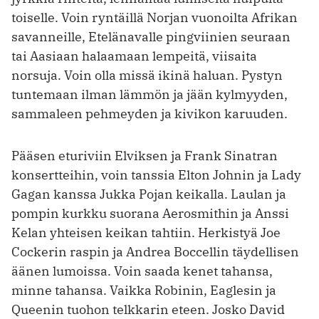
toiselle. Voin ryntäillä Norjan vuonoilta Afrikan
savanneille, Etelänavalle pingviinien seuraan
tai Aasiaan halaamaan lempeitä, viisaita
norsuja. Voin olla missä ikinä haluan. Pystyn
tuntemaan ilman lämmön ja jään kylmyyden,
sammaleen pehmeyden ja kivikon karuuden.
Pääsen eturiviin Elviksen ja Frank Sinatran
konsertteihin, voin tanssia Elton Johnin ja Lady
Gagan kanssa Jukka Pojan keikalla. Laulan ja
pompin kurkku suorana Aerosmithin ja Anssi
Kelan yhteisen keikan tahtiin. Herkistyä Joe
Cockerin raspin ja Andrea Boccellin täydellisen
äänen lumoissa. Voin saada kenet tahansa,
minne tahansa. Vaikka Robinin, Eaglesin ja
Queenin tuohon telkkarin eteen. Josko David