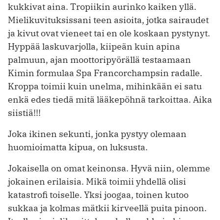
kukkivat aina. Tropiikin aurinko kaiken yllä.
Mielikuvituksissani teen asioita, jotka sairaudet
ja kivut ovat vieneet tai en ole koskaan pystynyt.
Hyppää laskuvarjolla, kiipeän kuin apina
palmuun, ajan moottoripyörällä testaamaan
Kimin formulaa Spa Francorchampsin radalle.
Kroppa toimii kuin unelma, mihinkään ei satu
enkä edes tiedä mitä lääkepöhnä tarkoittaa. Aika
siistiä!!!
Joka ikinen sekunti, jonka pystyy olemaan
huomioimatta kipua, on luksusta.
Jokaisella on omat keinonsa. Hyvä niin, olemme
jokainen erilaisia. Mikä toimii yhdellä olisi
katastrofi toiselle. Yksi joogaa, toinen kutoo
sukkaa ja kolmas mätkii kirveellä puita pinoon.