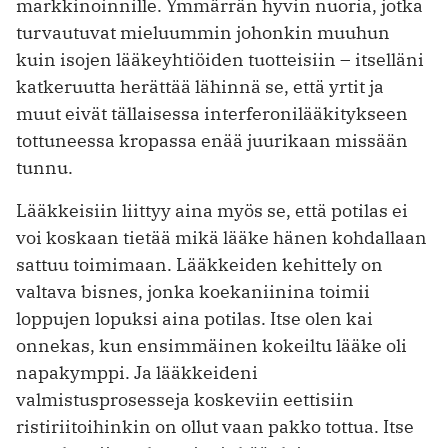
markkinoinnille. Ymmärrän hyvin nuoria, jotka
turvautuvat mieluummin johonkin muuhun
kuin isojen lääkeyhtiöiden tuotteisiin – itselläni
katkeruutta herättää lähinnä se, että yrtit ja
muut eivät tällaisessa interferonilääkitykseen
tottuneessa kropassa enää juurikaan missään
tunnu.
Lääkkeisiin liittyy aina myös se, että potilas ei
voi koskaan tietää mikä lääke hänen kohdallaan
sattuu toimimaan. Lääkkeiden kehittely on
valtava bisnes, jonka koekaniinina toimii
loppujen lopuksi aina potilas. Itse olen kai
onnekas, kun ensimmäinen kokeiltu lääke oli
napakymppi. Ja lääkkeideni
valmistusprosesseja koskeviin eettisiin
ristiriitoihinkin on ollut vaan pakko tottua. Itse