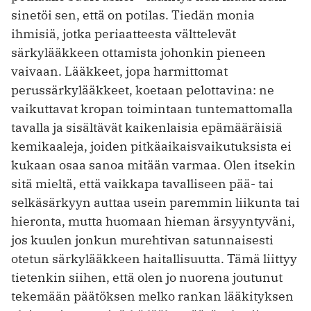
sinetöi sen, että on potilas. Tiedän monia
ihmisiä, jotka periaatteesta välttelevät
särkylääkkeen ottamista johonkin pieneen
vaivaan. Lääkkeet, jopa harmittomat
perussärkylääkkeet, koetaan pelottavina: ne
vaikuttavat kropan toimintaan tuntemattomalla
tavalla ja sisältävät kaikenlaisia epämääräisiä
kemikaaleja, joiden pitkäaikaisvaikutuksista ei
kukaan osaa sanoa mitään varmaa. Olen itsekin
sitä mieltä, että vaikkapa tavalliseen pää- tai
selkäsärkyyn auttaa usein paremmin liikunta tai
hieronta, mutta huomaan hieman ärsyyntyväni,
jos kuulen jonkun murehtivan satunnaisesti
otetun särkylääkkeen haitallisuutta. Tämä liittyy
tietenkin siihen, että olen jo nuorena joutunut
tekemään päätöksen melko rankan lääkityksen