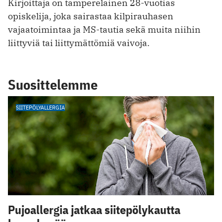
Kirjoittaja on tamperelainen 28-vuotias
opiskelija, joka sairastaa kilpirauhasen
vajaatoimintaa ja MS-tautia sekä muita niihin
liittyviä tai liittymättömiä vaivoja.
Suosittelemme
SIITEPÖLYALLERGIA
Pujoallergia jatkaa siitepölykautta