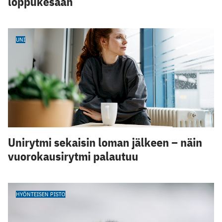
loppukesään
UNI
Unirytmi sekaisin loman jälkeen – näin
vuorokausirytmi palautuu
HYÖNTEISEN PISTO