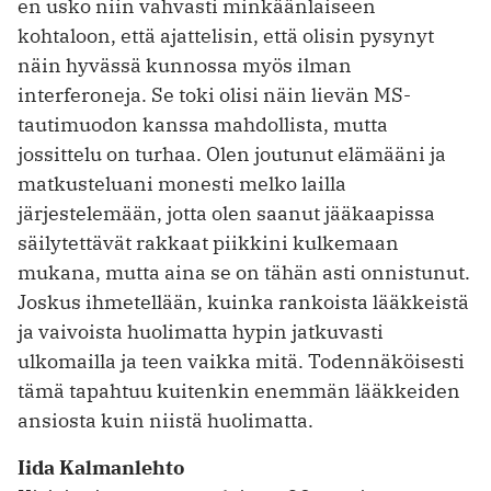
en usko niin vahvasti minkäänlaiseen
kohtaloon, että ajattelisin, että olisin pysynyt
näin hyvässä kunnossa myös ilman
interferoneja. Se toki olisi näin lievän MS-
tautimuodon kanssa mahdollista, mutta
jossittelu on turhaa. Olen joutunut elämääni ja
matkusteluani monesti melko lailla
järjestelemään, jotta olen saanut jääkaapissa
säilytettävät rakkaat piikkini kulkemaan
mukana, mutta aina se on tähän asti onnistunut.
Joskus ihmetellään, kuinka rankoista lääkkeistä
ja vaivoista huolimatta hypin jatkuvasti
ulkomailla ja teen vaikka mitä. Todennäköisesti
tämä tapahtuu kuitenkin enemmän lääkkeiden
ansiosta kuin niistä huolimatta.
Iida Kalmanlehto