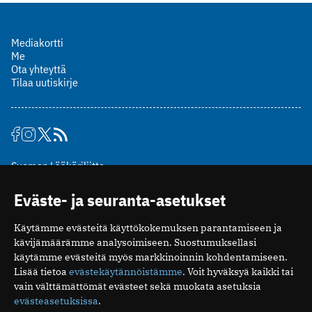
Mediakortti
Me
Ota yhteyttä
Tilaa uutiskirje
Suomen Lääkäriliitto
Mäkelänkatu 2, PL 49
Eväste- ja seuranta-asetukset
00510 Helsinki
puh. (09) 393 091
Käytämme evästeitä käyttökokemuksen parantamiseen ja
toimitus@potilaanlaakarilehti.fi
kävijämäärämme analysoimiseen. Suostumuksellasi
käytämme evästeitä myös markkinoinnin kohdentamiseen.
ISSN 2323-9476
Lisää tietoa
evästekäytännöistämme
. Voit hyväksyä kaikki tai
vain välttämättömät evästeet sekä muokata asetuksia
evästeasetuksissa
.