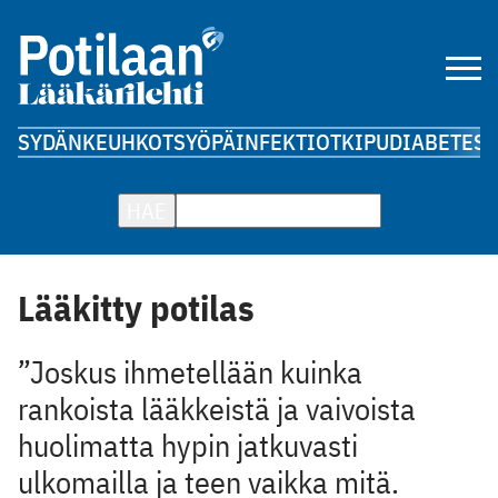
SYDÄN
KEUHKOT
SYÖPÄ
INFEKTIOT
KIPU
DIABETES
A
HAE
Lääkitty potilas
”Joskus ihmetellään kuinka
rankoista lääkkeistä ja vaivoista
huolimatta hypin jatkuvasti
ulkomailla ja teen vaikka mitä.