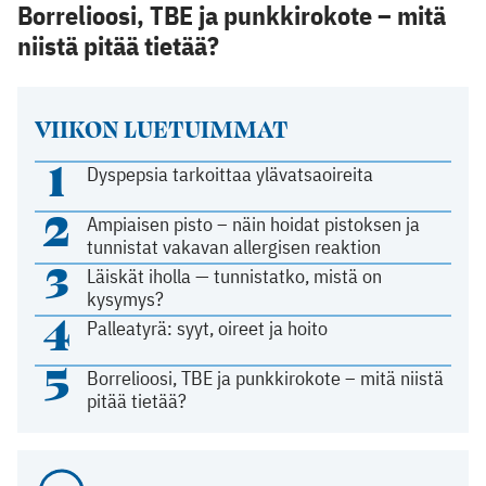
Borrelioosi, TBE ja punkkirokote – mitä
niistä pitää tietää?
VIIKON LUETUIMMAT
1
Dyspepsia tarkoittaa ylävatsaoireita
2
Ampiaisen pisto – näin hoidat pistoksen ja
tunnistat vakavan allergisen reaktion
3
Läiskät iholla — tunnistatko, mistä on
kysymys?
4
Palleatyrä: syyt, oireet ja hoito
5
Borrelioosi, TBE ja punkkirokote – mitä niistä
pitää tietää?