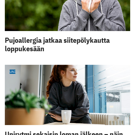
Pujoallergia jatkaa siitepölykautta
loppukesään
UNI
Unirytmi sekaisin loman jälkeen – näin