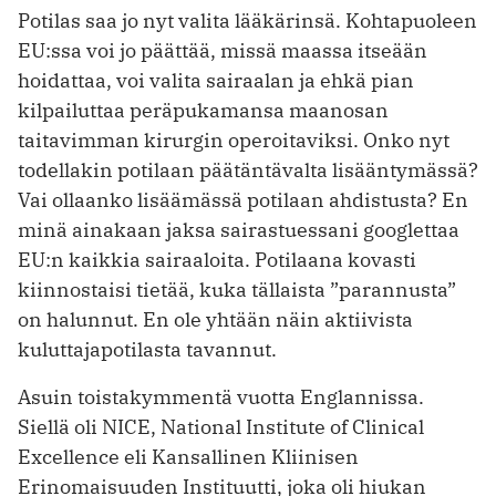
Potilas saa jo nyt valita lääkärinsä. Kohtapuoleen
EU:ssa voi jo päättää, missä maassa itseään
hoidattaa, voi valita sairaalan ja ehkä pian
kilpailuttaa peräpukamansa maanosan
taitavimman kirurgin operoitaviksi. Onko nyt
todellakin potilaan päätäntävalta lisääntymässä?
Vai ollaanko lisäämässä potilaan ahdistusta? En
minä ainakaan jaksa sairastuessani googlettaa
EU:n kaikkia sairaaloita. Potilaana kovasti
kiinnostaisi tietää, kuka tällaista ”parannusta”
on halunnut. En ole yhtään näin aktiivista
kuluttajapotilasta tavannut.
Asuin toistakymmentä vuotta Englannissa.
Siellä oli NICE, National Institute of Clinical
Excellence eli Kansallinen Kliinisen
Erinomaisuuden Instituutti, joka oli hiukan