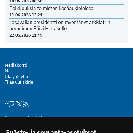
18.06.2026 08:58
Poikkeuksia toimiston kesäaukioloissa
11.06.2026 12:21
Tasavallan presidentti on myöntänyt arkkiatrin
arvonimen Päivi Hietaselle
22.05.2026 11:49
Mediakortti
Me
Ota yhteyttä
Tilaa uutiskirje
Suomen Lääkäriliitto
Mäkelänkatu 2, PL 49
Eväste- ja seuranta-asetukset
00510 Helsinki