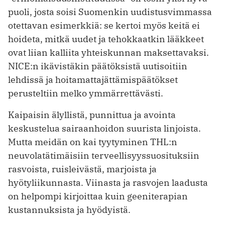
puoli, josta soisi Suomenkin uudistusvimmassa
otettavan esimerkkiä: se kertoi myös keitä ei
hoideta, mitkä uudet ja tehokkaatkin lääkkeet
ovat liian kalliita yhteiskunnan maksettavaksi.
NICE:n ikävistäkin päätöksistä uutisoitiin
lehdissä ja hoitamattajättämispäätökset
perusteltiin melko ymmärrettävästi.
Kaipaisin älyllistä, punnittua ja avointa
keskustelua sairaanhoidon suurista linjoista.
Mutta meidän on kai tyytyminen THL:n
neuvolatätimäisiin terveellisyyssuosituksiin
rasvoista, ruisleivästä, marjoista ja
hyötyliikunnasta. Viinasta ja rasvojen laadusta
on helpompi kirjoittaa kuin geeniterapian
kustannuksista ja hyödyistä.