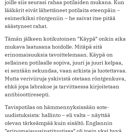
joille siis seurasi rahaa potilaiden mukana. Kun
lääkärit eivät lähettäneet potilaita eteenpäin –
esimerkiksi röntgeniin – he saivat itse pitää
säästyneet rahat.
Tämän jälkeen kotikutoinen ”Käypä” onkin aika
mukava laatusana hoidolle. Mitäpä sitä
erinomaisuuksia tavoittelemaan. Käypä on
sellainen potilaalle sopiva, juuri ja juuri kelpaa,
ei sentään sekundaa, vaan arkista ja luotettavaa.
Mutta veriviiruja yskivistä otetaan röntgenkuva,
ehkä jopa labrakoe ja tarvittaessa kirjoitetaan
antibioottiresepti.
Tavispotilas on hämmennyksissään sote-
uudistuksista: hallinto – eli valta – näyttää
olevan tärkeämpää kuin sisältö. Englannin
”erinomaisuusinstituutissa” oli tosin yksi hyvä