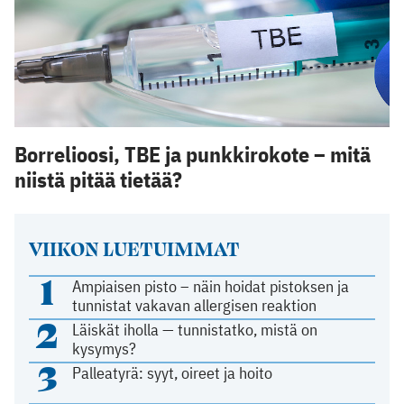
Borrelioosi, TBE ja punkkirokote – mitä
niistä pitää tietää?
VIIKON LUETUIMMAT
1
Ampiaisen pisto – näin hoidat pistoksen ja
tunnistat vakavan allergisen reaktion
2
Läiskät iholla — tunnistatko, mistä on
kysymys?
3
Palleatyrä: syyt, oireet ja hoito