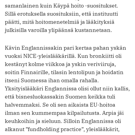
samanlainen kuin Käypä hoito -suositukset.
Sillä erotuksella suosituksiin, että instituutti
päätti, mitä hoitomenetelmiä ja lääkityksiä
julkisilla varoilla ylipäänsä kustannetaan.
Kävin Englannissakin pari kertaa pahan yskän
vuoksi NICE-yleislääkärillä. Kun bronkiitti oli
kestänyt kolme viikkoa ja yskin veriviiruja,
soitin Finnairille, tilasin lentolipun ja hoidatin
itseni Suomessa ihan omalla rahalla.
Yksityislääkäri Englannissa olisi ollut niin kallis,
että bisnesluokassakin Suomen keikka tuli
halvemmaksi. Se oli sen aikaista EU-hoitoa
ilman sen kummempaa kilpailutusta. Arpia jäi
keuhkoihin ja sieluun. Silloin Englannissa oli
alkanut ”fundholding practice”, yleislääkärit,