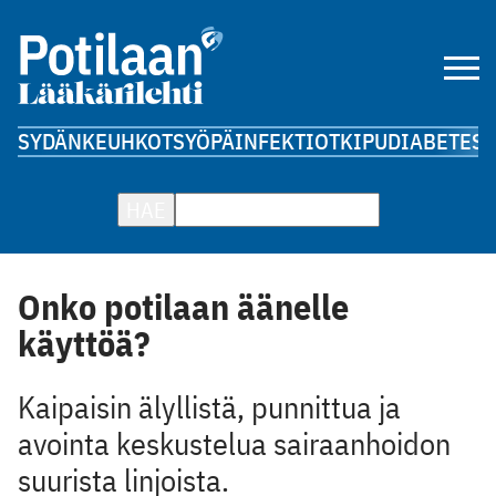
SYDÄN
KEUHKOT
SYÖPÄ
INFEKTIOT
KIPU
DIABETES
A
HAE
Onko potilaan äänelle
käyttöä?
Kaipaisin älyllistä, punnittua ja
avointa keskustelua sairaanhoidon
suurista linjoista.