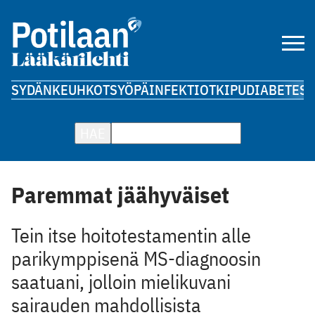
SYDÄN
KEUHKOT
SYÖPÄ
INFEKTIOT
KIPU
DIABETES
A
HAE
Paremmat jäähyväiset
Tein itse hoitotestamentin alle
parikymppisenä MS-diagnoosin
saatuani, jolloin mielikuvani
sairauden mahdollisista