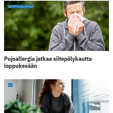
SIITEPÖLYALLERGIA
Pujoallergia jatkaa siitepölykautta
loppukesään
UNI