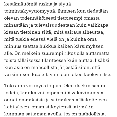
kestämättömiä tuskia ja täyttä
toimintakyvyttömyyttä. Ihmisen kun tiedetään
olevan todennäköisesti tietoisempi omasta
minästään ja tulevaisuudestaan kuin vaikkapa
kissan tietoinen siitä, mitä sairaus aiheuttaa,
mitä tuskia edessä vielä on ja kuinka oma
minuus saattaa hukkua kaiken kärsimyksen
alle. On melkein suurempi rikos olla auttamatta
toista tällaisessa tilanteessa kuin auttaa, lisäksi
kun asia on mahdollista järjestää siten, että
varsinaisen kuolettavan teon tekee kuoleva itse.
Toki aina voi myös toipua. Olen itsekin saanut
todeta, kuinka voi toipua mitä vakavimmista
onnettomuuksista ja sairauksista lääketieteen
kehityksen, oman sitkeytensä tai jonkin
kumman sattuman avulla. Jos on mahdollista,