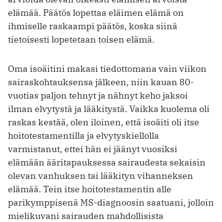
elämää. Päätös lopettaa eläimen elämä on
ihmiselle raskaampi päätös, koska siinä
tietoisesti lopetetaan toisen elämä.
Oma isoäitini makasi tiedottomana vain viikon
sairaskohtauksensa jälkeen, niin kauan 80-
vuotias paljon tehnyt ja nähnyt keho jaksoi
ilman elvytystä ja lääkitystä. Vaikka kuolema oli
raskas kestää, olen iloinen, että isoäiti oli itse
hoitotestamentilla ja elvytyskiellolla
varmistanut, ettei hän ei jäänyt vuosiksi
elämään ääritapauksessa sairaudesta sekaisin
olevan vanhuksen tai lääkityn vihanneksen
elämää. Tein itse hoitotestamentin alle
parikymppisenä MS-diagnoosin saatuani, jolloin
mielikuvani sairauden mahdollisista