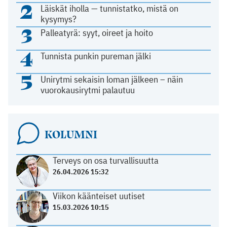
2
Läiskät iholla — tunnistatko, mistä on
kysymys?
3
Palleatyrä: syyt, oireet ja hoito
4
Tunnista punkin pureman jälki
5
Unirytmi sekaisin loman jälkeen – näin
vuorokausirytmi palautuu
KOLUMNI
Terveys on osa turvallisuutta
26.04.2026 15:32
Viikon käänteiset uutiset
15.03.2026 10:15