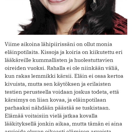
Viime aikoina lähipiirissäni on ollut monia
eläinpotilaita. Kissoja ja koiria on kiikutettu eri
lääkäreille kummallisten ja huolestuttavien
oireiden vuoksi. Rahalla ei ole niinkään väliä,
kun rakas lemmikki kärsii. Eläin ei osaa kertoa
kivuista, mutta sen käytöksen ja erilaisten
testien perusteella voidaan joskus todeta, että
kärsimys on liian kovaa, ja eläinpotilaan
parhaaksi nähdään päästää se tuskistaan.
Elämää voitaisiin vielä jatkaa kovalla
lääkityksellä jonkin aikaa, mutta tämän ei aina
arvioida olevan oikeasti elämisen arvoista