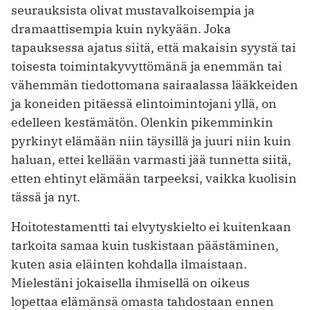
seurauksista olivat mustavalkoisempia ja
dramaattisempia kuin nykyään. Joka
tapauksessa ajatus siitä, että makaisin syystä tai
toisesta toimintakyvyttömänä ja enemmän tai
vähemmän tiedottomana sairaalassa lääkkeiden
ja koneiden pitäessä elintoimintojani yllä, on
edelleen kestämätön. Olenkin pikemminkin
pyrkinyt elämään niin täysillä ja juuri niin kuin
haluan, ettei kellään varmasti jää tunnetta siitä,
etten ehtinyt elämään tarpeeksi, vaikka kuolisin
tässä ja nyt.
Hoitotestamentti tai elvytyskielto ei kuitenkaan
tarkoita samaa kuin tuskistaan päästäminen,
kuten asia eläinten kohdalla ilmaistaan.
Mielestäni jokaisella ihmisellä on oikeus
lopettaa elämänsä omasta tahdostaan ennen