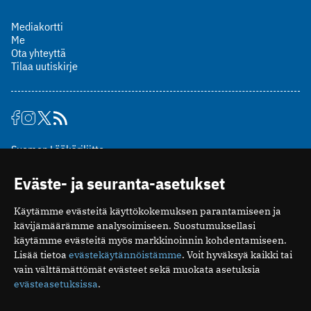
Mediakortti
Me
Ota yhteyttä
Tilaa uutiskirje
Suomen Lääkäriliitto
Mäkelänkatu 2, PL 49
Eväste- ja seuranta-asetukset
00510 Helsinki
puh. (09) 393 091
Käytämme evästeitä käyttökokemuksen parantamiseen ja
toimitus@potilaanlaakarilehti.fi
kävijämäärämme analysoimiseen. Suostumuksellasi
käytämme evästeitä myös markkinoinnin kohdentamiseen.
ISSN 2323-9476
Lisää tietoa
evästekäytännöistämme
. Voit hyväksyä kaikki tai
vain välttämättömät evästeet sekä muokata asetuksia
evästeasetuksissa
.