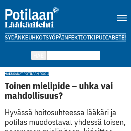
SYDÄN
KEUHKOT
SYÖPÄ
INFEKTIOT
KIPU
DIABETES
A
HAE
HAKUSANAT-POTILAAN ROOLI
Toinen mielipide – uhka vai
mahdollisuus?
Hyvässä hoitosuhteessa lääkäri ja
potilas muodostavat yhdessä toisen,