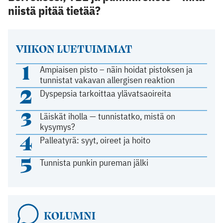
niistä pitää tietää?
VIIKON LUETUIMMAT
1
Ampiaisen pisto – näin hoidat pistoksen ja
tunnistat vakavan allergisen reaktion
2
Dyspepsia tarkoittaa ylävatsaoireita
3
Läiskät iholla — tunnistatko, mistä on
kysymys?
4
Palleatyrä: syyt, oireet ja hoito
5
Tunnista punkin pureman jälki
KOLUMNI