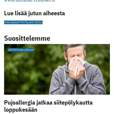
Lue lisää jutun aiheesta
HAKUSANAT-POTILAAN ROOLI
Suosittelemme
SIITEPÖLYALLERGIA
Pujoallergia jatkaa siitepölykautta
loppukesään