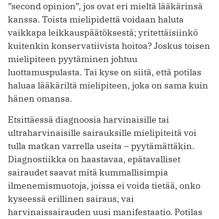
”second opinion”, jos ovat eri mieltä lääkärinsä
kanssa. Toista mielipidettä voidaan haluta
vaikkapa leikkauspäätöksestä; yritettäisiinkö
kuitenkin konservatiivista hoitoa? Joskus toisen
mielipiteen pyytäminen johtuu
luottamuspulasta. Tai kyse on siitä, että potilas
haluaa lääkäriltä mielipiteen, joka on sama kuin
hänen omansa.
Etsittäessä diagnoosia harvinaisille tai
ultraharvinaisille sairauksille mielipiteitä voi
tulla matkan varrella useita – pyytämättäkin.
Diagnostiikka on haastavaa, epätavalliset
sairaudet saavat mitä kummallisimpia
ilmenemismuotoja, joissa ei voida tietää, onko
kyseessä erillinen sairaus, vai
harvinaissairauden uusi manifestaatio. Potilas