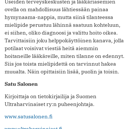
Useiden terveyskeskusten ja lääkäriasemien
ovella on mahdollisuus lähtiessään painaa
hymynaama-nappia, mutta siinä tilanteessa
mielipide perustuu lähinnä saatuun kohteluun,
ei siihen, oliko diagnoosi ja valittu hoito oikea.
Tarvittaisiin joku helppokäyttöinen kanava, jolla
potilaat voisivat viestiä heitä aiemmin
hoitaneille lääkäreille, miten tilanne on edennyt.
Siis jos toista mielipidettä on tarvinnut hakea
muualta. Näin opittaisiin lisää, puolin ja toisin.
Satu Salonen
Kirjoittaja on tietokirjailija ja Suomen
Ultraharvinaiset ry:n puheenjohtaja.
www.satusalonen.fi
www.ultraharvinaiset.fi