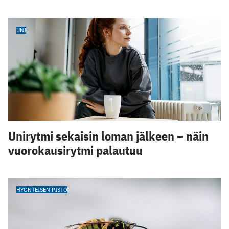
UNI
Unirytmi sekaisin loman jälkeen – näin
vuorokausirytmi palautuu
HYÖNTEISEN PISTO