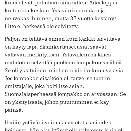
kuuli olivat: puhutaan siitä sitten. Aika loppui
kuitenkin kesken. Ystäväni on rohkea ja
neuvokas ihminen, mutta 37 vuotta kestänyt
liitto ei hetkessä ole selvitetty.
Paljon on tehtävä ennen kuin kaikki tarvittava
on käyty läpi. Yksinkertaiset asiat saavat
valtavan merkityksen. Ystävälleni oli lähes
mahdoton selvittää puolison lompakon sisältöä.
Se oli yksityinen, miehen reviiriin kuuluva asia.
Jos lompakon sisältöön oli tarve, se tuotiin
omistajalle, joka hoiti itse asian.
Suomalaisperheessä lompakko on arvossaan. Se
on yksityisasia, johon puuttuminen ei käy
päinsä.
Ihailin ystäväni voimakasta otetta asioiden
hoidossa, hän ei yrittänyt olla vahvempi kuin oli,