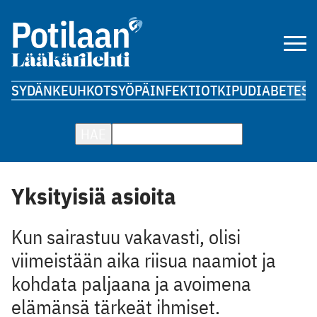
SYDÄN
KEUHKOT
SYÖPÄ
INFEKTIOT
KIPU
DIABETES
A
HAE
Yksityisiä asioita
Kun sairastuu vakavasti, olisi
viimeistään aika riisua naamiot ja
kohdata paljaana ja avoimena
elämänsä tärkeät ihmiset.