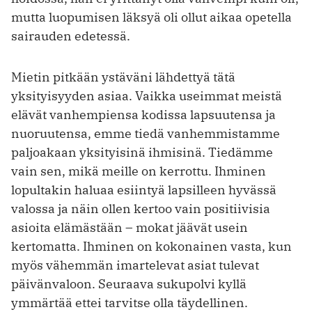
mutta luopumisen läksyä oli ollut aikaa opetella
sairauden edetessä.
Mietin pitkään ystäväni lähdettyä tätä
yksityisyyden asiaa. Vaikka useimmat meistä
elävät vanhempiensa kodissa lapsuutensa ja
nuoruutensa, emme tiedä vanhemmistamme
paljoakaan yksityisinä ihmisinä. Tiedämme
vain sen, mikä meille on kerrottu. Ihminen
lopultakin haluaa esiintyä lapsilleen hyvässä
valossa ja näin ollen kertoo vain positiivisia
asioita elämästään – mokat jäävät usein
kertomatta. Ihminen on kokonainen vasta, kun
myös vähemmän imartelevat asiat tulevat
päivänvaloon. Seuraava sukupolvi kyllä
ymmärtää ettei tarvitse olla täydellinen.