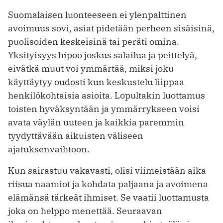
Suomalaisen luonteeseen ei ylenpalttinen
avoimuus sovi, asiat pidetään perheen sisäisinä,
puolisoiden keskeisinä tai peräti omina.
Yksityisyys hipoo joskus salailua ja peittelyä,
eivätkä muut voi ymmärtää, miksi joku
käyttäytyy oudosti kun keskustelu liippaa
henkilökohtaisia asioita. Lopultakin luottamus
toisten hyväksyntään ja ymmärrykseen voisi
avata väylän uuteen ja kaikkia paremmin
tyydyttävään aikuisten väliseen
ajatuksenvaihtoon.
Kun sairastuu vakavasti, olisi viimeistään aika
riisua naamiot ja kohdata paljaana ja avoimena
elämänsä tärkeät ihmiset. Se vaatii luottamusta
joka on helppo menettää. Seuraavan