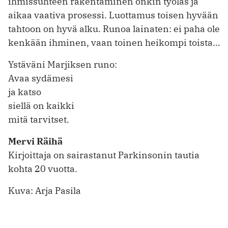
ihmissuhteen rakentaminen onkin työläs ja
aikaa vaativa prosessi. Luottamus toisen hyvään
tahtoon on hyvä alku. Runoa lainaten: ei paha ole
kenkään ihminen, vaan toinen heikompi toista…
Ystäväni Marjiksen runo:
Avaa sydämesi
ja katso
siellä on kaikki
mitä tarvitset.
Mervi Räihä
Kirjoittaja on sairastanut Parkinsonin tautia
kohta 20 vuotta.
Kuva: Arja Pasila