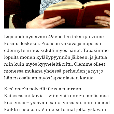
Lapsuudenystäväni 49 vuoden takaa jäi viime
kesänä leskeksi. Puolison vakava ja nopeasti
edennyt sairaus kulutti myös hänet. Tapasimme
lopulta monen kyläilypyynnön jälkeen, ja juttua
niin kuin myös kyyneleitä riitti. Olemme olleet
monessa mukana yhdessä perheiden ja nyt jo
hänen osaltaan myös lapsenlasten kautta.
Keskustelu polveili itkusta nauruun.
Katsoessani kuvia – viimeisiä ennen puolisonsa
kuolemaa – ystäväni sanoi viisaasti: näin meidät
kaikki riisutaan. Viimeiset sanat jotka ystäväni