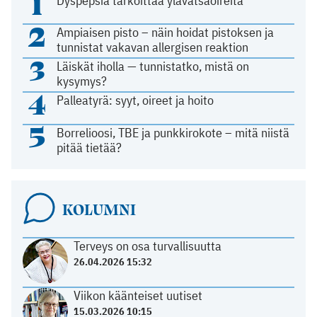
1
Dyspepsia tarkoittaa ylävatsaoireita
2
Ampiaisen pisto – näin hoidat pistoksen ja
tunnistat vakavan allergisen reaktion
3
Läiskät iholla — tunnistatko, mistä on
kysymys?
4
Palleatyrä: syyt, oireet ja hoito
5
Borrelioosi, TBE ja punkkirokote – mitä niistä
pitää tietää?
KOLUMNI
Terveys on osa turvallisuutta
26.04.2026 15:32
Viikon käänteiset uutiset
15.03.2026 10:15