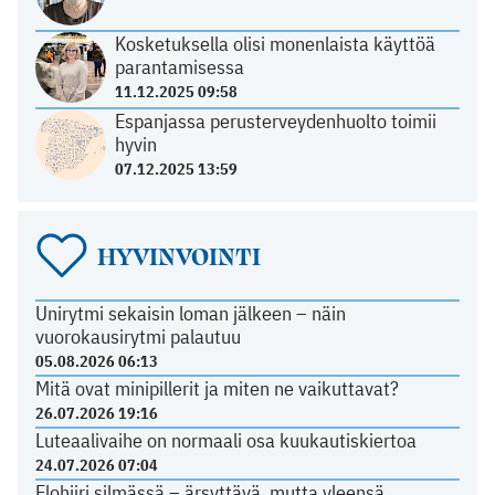
Kosketuksella olisi monenlaista käyttöä
parantamisessa
11.12.2025 09:58
Espanjassa perusterveydenhuolto toimii
hyvin
07.12.2025 13:59
HYVINVOINTI
Unirytmi sekaisin loman jälkeen – näin
vuorokausirytmi palautuu
05.08.2026 06:13
Mitä ovat minipillerit ja miten ne vaikuttavat?
26.07.2026 19:16
Luteaalivaihe on normaali osa kuukautiskiertoa
24.07.2026 07:04
Elohiiri silmässä – ärsyttävä, mutta yleensä