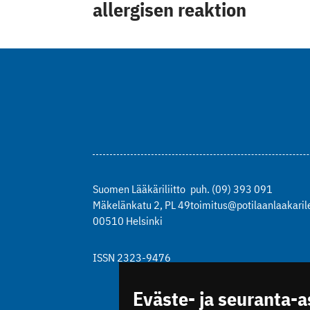
allergisen reaktion
Suomen Lääkäriliitto
puh. (09) 393 091
Mäkelänkatu 2, PL 49
toimitus@potilaanlaakarile
00510 Helsinki
ISSN 2323-9476
Eväste- ja seuranta-