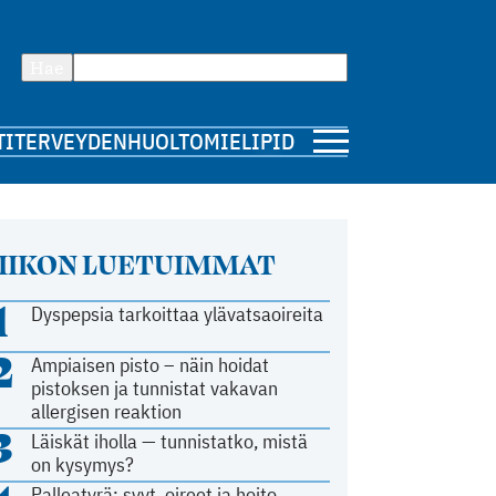
Hae
TI
TERVEYDENHUOLTO
MIELIPIDE
IIKON LUETUIMMAT
1
Dyspepsia tarkoittaa ylävatsaoireita
2
Ampiaisen pisto – näin hoidat
pistoksen ja tunnistat vakavan
allergisen reaktion
3
Läiskät iholla — tunnistatko, mistä
on kysymys?
Palleatyrä: syyt, oireet ja hoito