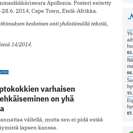
maslääkäriseura Apollonia. Posteri esitetty
28.6. 2014, Cape Town, Etelä-Afrikka.
tutkimuksen keskeinen anti yhdistämällä tekstiä,
Yl
ai
essä 14/2014.
hu
03
Nä
me
VUORO
04
Su
hy
ptokokkien varhaisen
15
 ehkäiseminen on yhä
Es
ta
hy
07
annattaa vältellä, mutta sen ei pidä estää
äymistä lapsen kanssa.