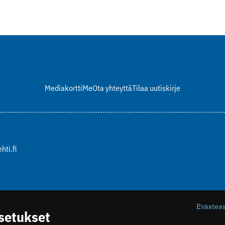
Mediakortti
Me
Ota yhteyttä
Tilaa uutiskirje
hti.fi
Evästea
asetukset