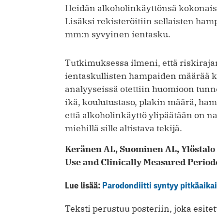
Heidän alkoholinkäyttönsä kokonais
Lisäksi rekisteröitiin sellaisten ha
mm:n syvyinen ientasku.
Tutkimuksessa ilmeni, että riskirajan
ientaskullisten hampaiden määrää k
analyyseissä otettiin huomioon tunnet
ikä, koulutustaso, plakin määrä, hamp
että alkoholinkäyttö ylipäätään on nai
miehillä sille altistava tekijä.
Keränen AL, Suominen AL, Ylöstalo 
Use and Clinically Measured Period
Lue lisää:
Parodondiitti syntyy pitkäaik
Teksti perustuu posteriin, joka esit