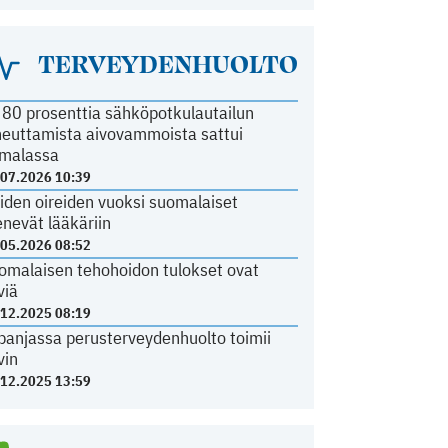
TERVEYDENHUOLTO
i 80 prosenttia sähköpotkulautailun
heuttamista aivovammoista sattui
malassa
.07.2026 10:39
iden oireiden vuoksi suomalaiset
nevät lääkäriin
.05.2026 08:52
omalaisen tehohoidon tulokset ovat
viä
.12.2025 08:19
panjassa perusterveydenhuolto toimii
vin
.12.2025 13:59