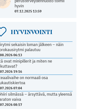
perusterveydenhuolto toimii
hyvin
07.12.2025 13:59
HYVINVOINTI
irytmi sekaisin loman jälkeen – näin
orokausirytmi palautuu
.08.2026 06:13
tä ovat minipillerit ja miten ne
ikuttavat?
.07.2026 19:16
teaalivaihe on normaali osa
ukautiskiertoa
.07.2026 07:04
ohiiri silmässä – ärsyttävä, mutta yleensä
araton vaiva
.07.2026 08:17