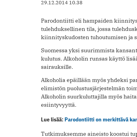
29.12.2014 10.38
Parodontiitti eli hampaiden kiinnit
tulehduksellinen tila, jossa tulehdu
kiinnityskudosten tuhoutumisen ja 
Suomessa yksi suurimmista kansant
kulutus. Alkoholin runsas käyttö lisää
sairauksille.
Alkoholia epäillään myös yhdeksi paro
elimistön puolustusjärjestelmän toim
Alkoholin suurkuluttajilla myös haita
esiintyvyyttä.
Lue lisää:
Parodontiitti on merkittävä ka
Tutkimuksemme aineisto koostui tupa