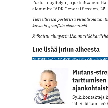
Posterinäyttelyn järjesti Suomen Ham
aiemmin: IADR General Session, 25.–
Tieteellisessä posterissa visualisoidaan 
kuvia ja graafisia elementtejä.
Julkaistu alunperin Hammaslääkärilehd
Lue lisää jutun aiheesta
HAMPAIDEN KIINNITYSKUDOSSAIRAUS
PARODONTIITTI
SUUN
Mutans-stre
tarttumisen
ajankohtais
Sylkikontakteja k
läheistä kanssak