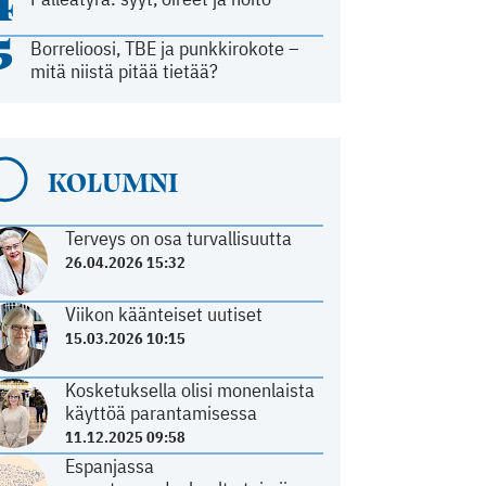
4
5
Borrelioosi, TBE ja punkkirokote –
mitä niistä pitää tietää?
KOLUMNI
Terveys on osa turvallisuutta
26.04.2026 15:32
Viikon käänteiset uutiset
15.03.2026 10:15
Kosketuksella olisi monenlaista
käyttöä parantamisessa
11.12.2025 09:58
Espanjassa