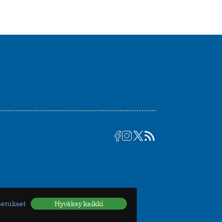
setukset
Hyväksy kaikki