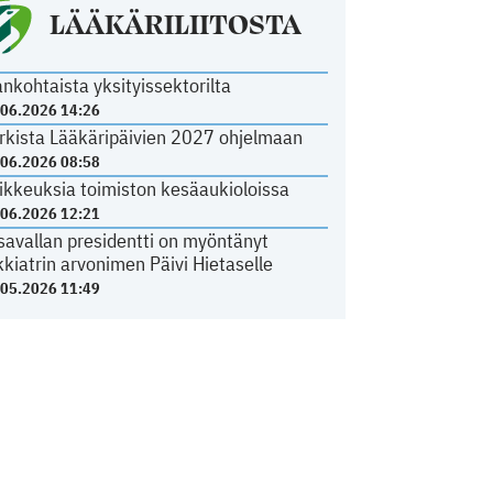
LÄÄKÄRILIITOSTA
ankohtaista yksityissektorilta
.06.2026 14:26
rkista Lääkäripäivien 2027 ohjelmaan
.06.2026 08:58
ikkeuksia toimiston kesäaukioloissa
.06.2026 12:21
savallan presidentti on myöntänyt
kkiatrin arvonimen Päivi Hietaselle
.05.2026 11:49