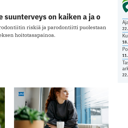
e suunterveys on kaiken a ja o
Aj
rodontiitin riskiä ja parodontiitti puolestaan
22
eksen hoitotasapainoa.
Ku
18
Po
11
Ta
ar
22
UNI