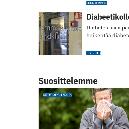
SUUNTERVEYS
Diabeetikoll
Diabetes lisää pa
heikentää diabet
DIABETES
Suosittelemme
SIITEPÖLYALLERGIA