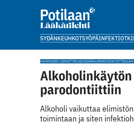
SYDÄN
KEUHKOT
SYÖPÄ
INFEKTIOT
KI
HAMPAIDEN KIINNITYSKUDOSSAIRAUS
PARODONTIITTI
SUUN
Alkoholinkäytön
parodontiittiin
Alkoholi vaikuttaa elimistö
toimintaan ja siten infektio