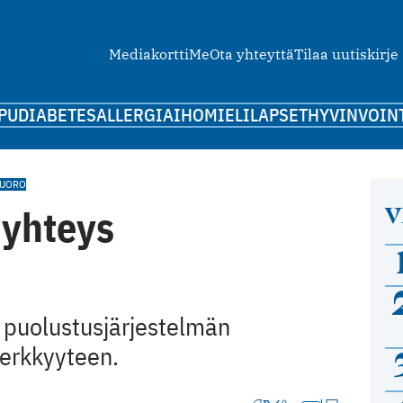
Mediakortti
Me
Ota yhteyttä
Tilaa uutiskirje
PU
DIABETES
ALLERGIA
IHO
MIELI
LAPSET
HYVINVOIN
VUORO
V
 yhteys
n puolustusjärjestelmän
herkkyyteen.