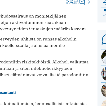
yskudossairaus on monitekijäinen
sketjun aktivoituminen saa aikaan
syventyneiden ientaskujen määrän kasvun.
erveyden uhkista on runsas alkoholin
 kuolleisuutta ja altistaa monille
dontiitin riskitekijöistä. Alkoholi vaikuttaa
intaan ja siten infektioherkkyyteen.
lliset elämäntavat voivat lisätä parodontiitin
nsantauti
koimattomista, hampaallisista aikuisista.