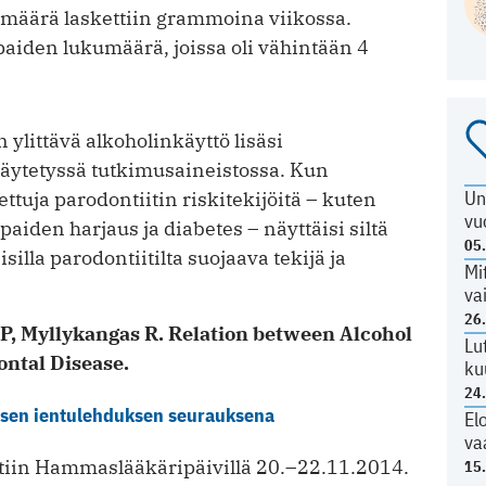
määrä laskettiin grammoina viikossa.
mpaiden lukumäärä, joissa oli vähintään 4
 ylittävä alkoholinkäyttö lisäsi
äytetyssä tutkimusaineistossa. Kun
Un
tuja parodontiitin riskitekijöitä – kuten
vu
aiden harjaus ja diabetes – näyttäisi siltä
05
silla parodontiitilta suojaava tekijä ja
Mi
va
26
P, Myllykangas R. Relation between Alcohol
Lu
ontal Disease.
ku
24
aisen ientulehduksen seurauksena
El
va
ettiin Hammaslääkäripäivillä 20.–22.11.2014.
15