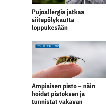
Pujoallergia jatkaa
siitepölykautta
loppukesään
HYÖNTEISEN PISTO
Ampiaisen pisto – näin
hoidat pistoksen ja
tunnistat vakavan