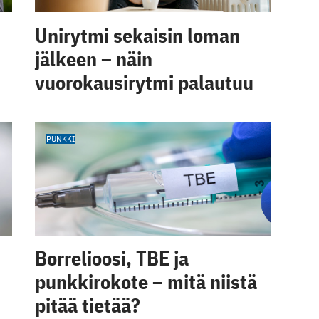
Unirytmi sekaisin loman
jälkeen – näin
vuorokausirytmi palautuu
PUNKKI
Borrelioosi, TBE ja
punkkirokote – mitä niistä
pitää tietää?