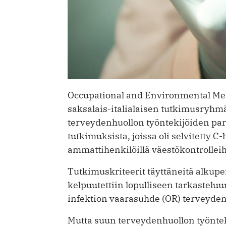
Occupational and Environmental Med
saksalais-italialaisen tutkimusryhmä
terveydenhuollon työntekijöiden par
tutkimuksista, joissa oli selvitetty C-
ammattihenkilöillä väestökontrollei
Tutkimuskriteerit täyttäneitä alkuperä
kelpuutettiin lopulliseen tarkasteluu
infektion vaarasuhde (OR) terveyden
Mutta suun terveydenhuollon työnteki