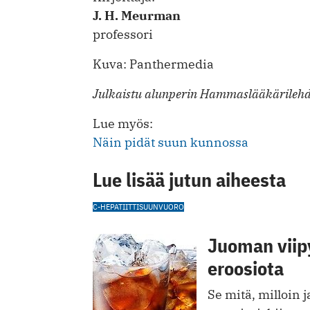
J. H. Meurman
professori
Kuva: Panthermedia
Julkaistu alunperin Hammaslääkärilehd
Lue myös:
Näin pidät suun kunnossa
Lue lisää jutun aiheesta
C-HEPATIITTI
SUUNVUORO
Juoman viip
eroosiota
Se mitä, milloin 