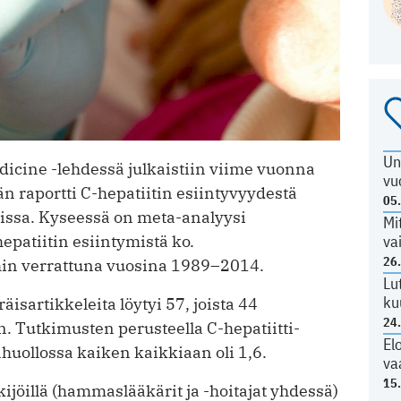
Un
icine -lehdessä julkaistiin viime vuonna
vu
n raportti C-hepatiitin esiintyvyydestä
05
issa. Kyseessä on meta-analyysi
Mi
hepatiitin esiintymistä ko.
va
26
hin verrattuna vuosina 1989–2014.
Lu
ku
isartikkeleita löytyi 57, joista 44
24
n. Tutkimusten perusteella C-hepatiitti-
El
huollossa kaiken kaikkiaan oli 1,6.
va
15
jöillä (hammaslääkärit ja -hoitajat yhdessä)