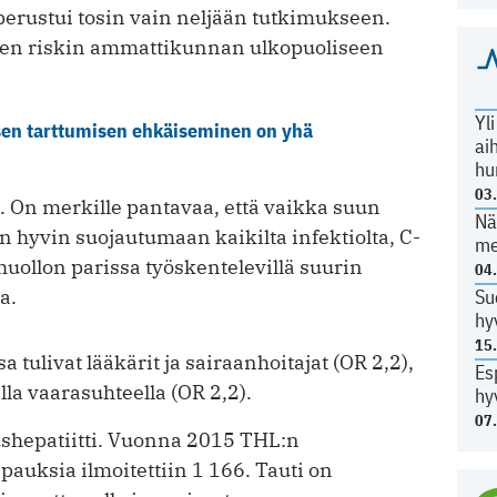
 perustui tosin vain neljään tutkimukseen.
lisen riskin ammattikunnan ulkopuoliseen
Yl
sen tarttumisen ehkäiseminen on yhä
ai
hu
03
lä. On merkille pantavaa, että vaikka suun
Nä
 hyvin suojautumaan kaikilta infektiolta, C-
me
huollon parissa työskentelevillä suurin
04
a.
Su
hy
15
ulivat lääkärit ja sairaanhoitajat (OR 2,2),
Es
la vaarasuhteella (OR 2,2).
hy
07
ushepatiitti. Vuonna 2015 THL:n
apauksia ilmoitettiin 1 166. Tauti on