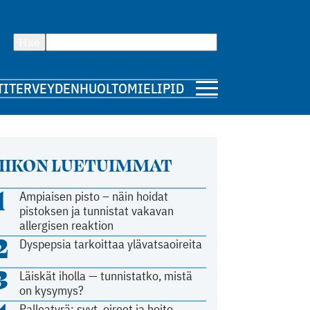
Hae
TI
TERVEYDENHUOLTO
MIELIPIDE
IIKON LUETUIMMAT
1
Ampiaisen pisto – näin hoidat
pistoksen ja tunnistat vakavan
allergisen reaktion
2
Dyspepsia tarkoittaa ylävatsaoireita
3
Läiskät iholla — tunnistatko, mistä
on kysymys?
Palleatyrä: syyt, oireet ja hoito