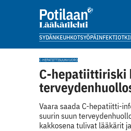
SYDÄN
KEUHKOT
SYÖPÄ
INFEKTIOT
KI
C-HEPATIITTI
SUUNVUORO
C-hepatiittirisk
terveydenhuollo
Vaara saada C-hepatiitti-in
suurin suun terveydenhuollo
kakkosena tulivat lääkärit ja