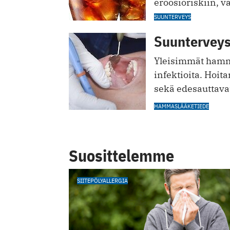
eroosioriskiin, v
SUUNTERVEYS
Suunterveys
Yleisimmät hamma
infektioita. Hoit
sekä edesauttava
HAMMASLÄÄKETIEDE
Suosittelemme
SIITEPÖLYALLERGIA