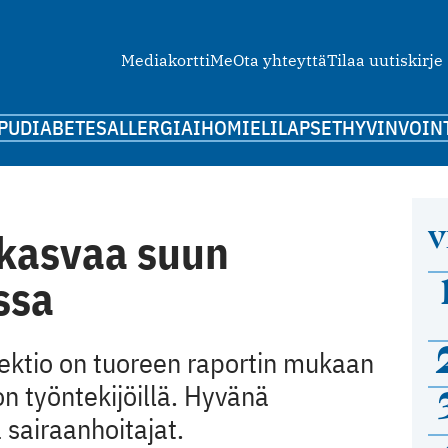
Mediakortti
Me
Ota yhteyttä
Tilaa uutiskirje
PU
DIABETES
ALLERGIA
IHO
MIELI
LAPSET
HYVINVOIN
V
i kasvaa suun
ssa
fektio on tuoreen raportin mukaan
n työntekijöillä. Hyvänä
 sairaanhoitajat.