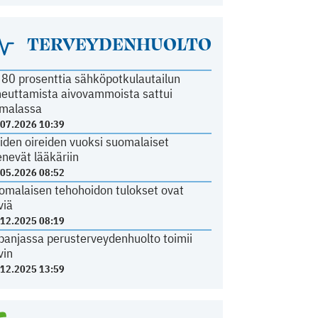
TERVEYDENHUOLTO
i 80 prosenttia sähköpotkulautailun
heuttamista aivovammoista sattui
malassa
.07.2026 10:39
iden oireiden vuoksi suomalaiset
nevät lääkäriin
.05.2026 08:52
omalaisen tehohoidon tulokset ovat
viä
.12.2025 08:19
panjassa perusterveydenhuolto toimii
vin
.12.2025 13:59