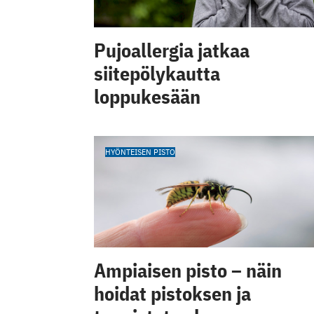
Pujoallergia jatkaa
siitepölykautta
loppukesään
HYÖNTEISEN PISTO
Ampiaisen pisto – näin
hoidat pistoksen ja