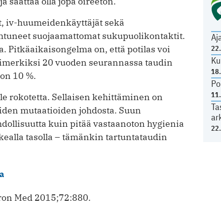
ja saattaa olla jopa oireeton.
t, iv-huumeidenkäyttäjät sekä
ahtuneet suojaamattomat sukupuolikontaktit.
Aj
a. Pitkäaikaisongelma on, että potilas voi
22
Ku
esimerkiksi 20 vuoden seurannassa taudin
18
on 10 %.
Po
11
ole rokotetta. Sellaisen kehittäminen on
Ta
eiden mutaatioiden johdosta. Suun
ar
dollisuutta kuin pitää vastaanoton hygienia
22
ealla tasolla – tämänkin tartuntataudin
ia
ron Med 2015;72:880.