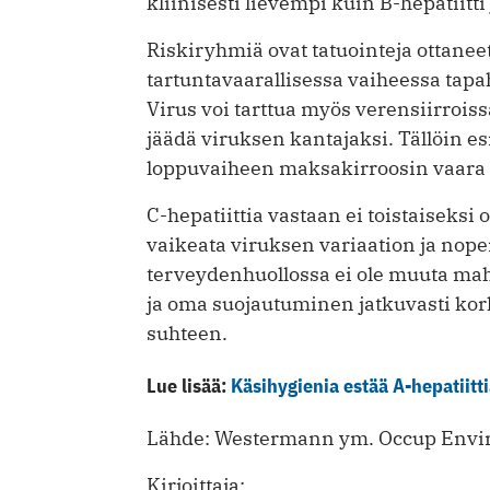
kliinisesti lievempi kuin B-hepatiitti 
Riskiryhmiä ovat tatuointeja ottanee
tartuntavaarallisessa vaiheessa tap
Virus voi tarttua myös verensiirroiss
jäädä viruksen kantajaksi. Tällöin 
loppuvaiheen maksakirroosin vaara 
C-hepatiittia vastaan ei toistaiseksi 
vaikeata viruksen variaation ja nop
terveydenhuollossa ei ole muuta mah
ja oma suojautuminen jatkuvasti kork
suhteen.
Lue lisää:
Käsihygienia estää A-hepatiitt
Lähde: Westermann ym. Occup Envi
Kirjoittaja: