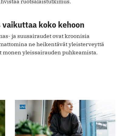
ahvistaa ruotsalaistutkimus.
 vaikuttaa koko kehoon
s- ja suusairaudet ovat kroonisia
amattomina ne heikentävät yleisterveyttä
t monen yleissairauden puhkeamista.
UNI