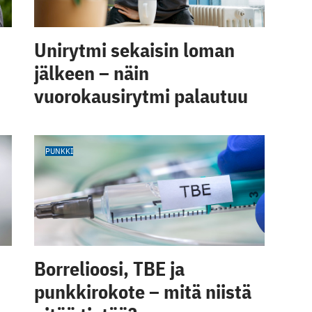
Unirytmi sekaisin loman
jälkeen – näin
vuorokausirytmi palautuu
PUNKKI
Borrelioosi, TBE ja
punkkirokote – mitä niistä