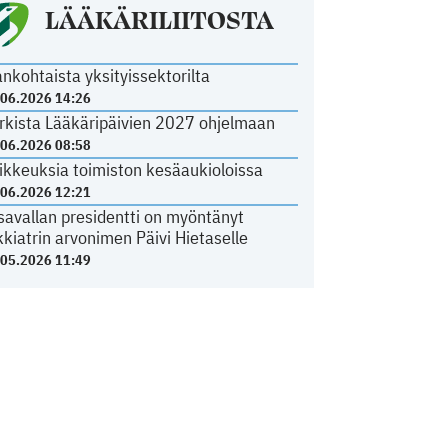
LÄÄKÄRILIITOSTA
ankohtaista yksityissektorilta
.06.2026 14:26
rkista Lääkäripäivien 2027 ohjelmaan
.06.2026 08:58
ikkeuksia toimiston kesäaukioloissa
.06.2026 12:21
savallan presidentti on myöntänyt
kkiatrin arvonimen Päivi Hietaselle
.05.2026 11:49