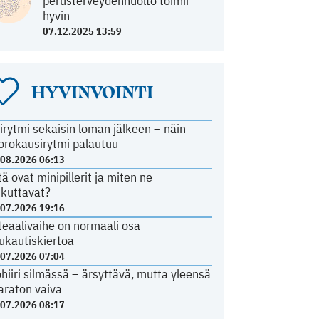
perusterveydenhuolto toimii
hyvin
07.12.2025 13:59
HYVINVOINTI
irytmi sekaisin loman jälkeen – näin
orokausirytmi palautuu
.08.2026 06:13
tä ovat minipillerit ja miten ne
ikuttavat?
.07.2026 19:16
teaalivaihe on normaali osa
ukautiskiertoa
.07.2026 07:04
ohiiri silmässä – ärsyttävä, mutta yleensä
araton vaiva
.07.2026 08:17