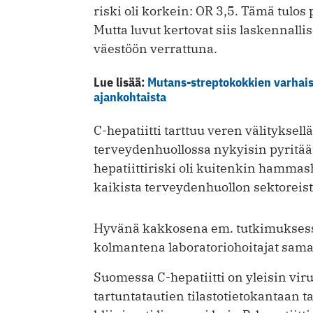
riski oli korkein: OR 3,5. Tämä tulos
Mutta luvut kertovat siis laskennal
väestöön verrattuna.
Lue lisää:
Mutans-streptokokkien varhai
ajankohtaista
C-hepatiitti tarttuu veren välityksel
terveydenhuollossa nykyisin pyritään
hepatiittiriski oli kuitenkin hammas
kaikista terveydenhuollon sektoreist
Hyvänä kakkosena em. tutkimuksessa t
kolmantena laboratoriohoitajat samal
Suomessa C-hepatiitti on yleisin vir
tartuntatautien tilastotietokantaan t