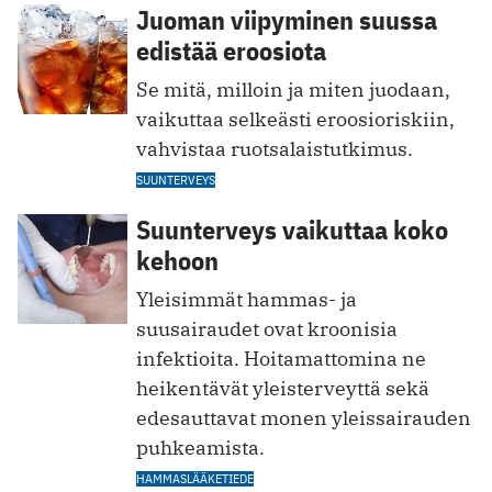
Juoman viipyminen suussa
edistää eroosiota
Se mitä, milloin ja miten juodaan,
vaikuttaa selkeästi eroosioriskiin,
vahvistaa ruotsalaistutkimus.
SUUNTERVEYS
Suunterveys vaikuttaa koko
kehoon
Yleisimmät hammas- ja
suusairaudet ovat kroonisia
infektioita. Hoitamattomina ne
heikentävät yleisterveyttä sekä
edesauttavat monen yleissairauden
puhkeamista.
HAMMASLÄÄKETIEDE