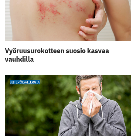
Vyöruusurokotteen suosio kasvaa
vauhdilla
SIITEPÖLYALLERGIA