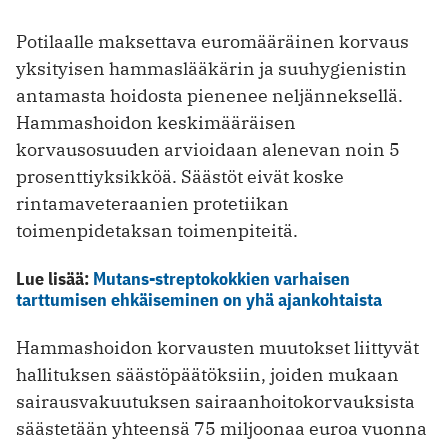
Potilaalle maksettava euromääräinen korvaus
yksityisen hammaslääkärin ja suuhygienistin
antamasta hoidosta pienenee neljänneksellä.
Hammashoidon keskimääräisen
korvausosuuden arvioidaan alenevan noin 5
prosenttiyksikköä. Säästöt eivät koske
rintamaveteraanien protetiikan
toimenpidetaksan toimenpiteitä.
Lue lisää:
Mutans-streptokokkien varhaisen
tarttumisen ehkäiseminen on yhä ajankohtaista
Hammashoidon korvausten muutokset liittyvät
hallituksen säästöpäätöksiin, joiden mukaan
sairausvakuutuksen sairaanhoitokorvauksista
säästetään yhteensä 75 miljoonaa euroa vuonna