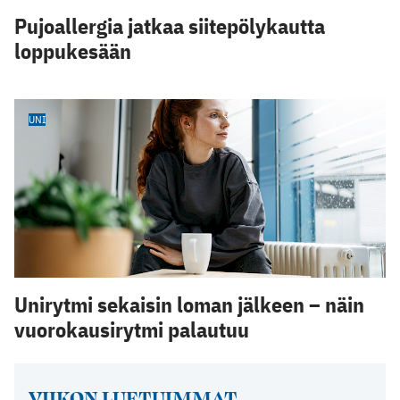
Pujoallergia jatkaa siitepölykautta
loppukesään
UNI
Unirytmi sekaisin loman jälkeen – näin
vuorokausirytmi palautuu
VIIKON LUETUIMMAT