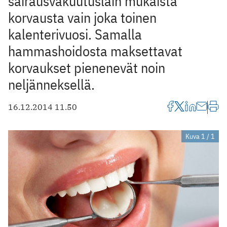
sairausvakuutuslain mukaista
korvausta vain joka toinen
kalenterivuosi. Samalla
hammashoidosta maksettavat
korvaukset pienenevät noin
neljänneksellä.
16.12.2014 11.50
Kuva 1 / 1