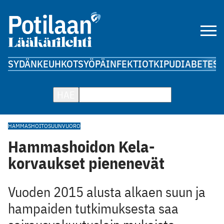
SYDÄN
KEUHKOT
SYÖPÄ
INFEKTIOT
KIPU
DIABETES
A
HAE
HAMMASHOITO
SUUNVUORO
Hammashoidon Kela-
korvaukset pienenevät
Vuoden 2015 alusta alkaen suun ja
hampaiden tutkimuksesta saa