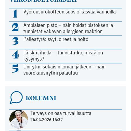
1
Vyöruusurokotteen suosio kasvaa vauhdilla
2
Ampiaisen pisto – näin hoidat pistoksen ja
tunnistat vakavan allergisen reaktion
3
Palleatyrä: syyt, oireet ja hoito
4
Läiskät iholla — tunnistatko, mistä on
kysymys?
5
Unirytmi sekaisin loman jälkeen – näin
vuorokausirytmi palautuu
KOLUMNI
Terveys on osa turvallisuutta
26.04.2026 15:32