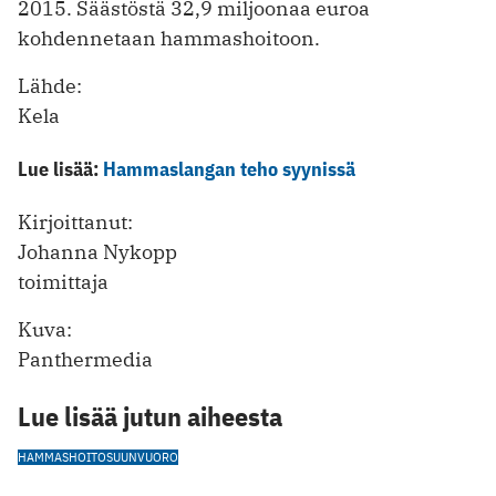
2015. Säästöstä 32,9 miljoonaa euroa
kohdennetaan hammashoitoon.
Lähde:
Kela
Lue lisää:
Hammaslangan teho syynissä
Kirjoittanut:
Johanna Nykopp
toimittaja
Kuva:
Panthermedia
Lue lisää jutun aiheesta
HAMMASHOITO
SUUNVUORO