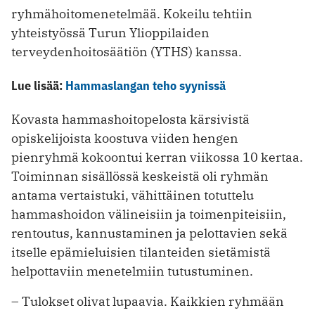
ryhmähoitomenetelmää. Kokeilu tehtiin
yhteistyössä Turun Ylioppilaiden
terveydenhoitosäätiön (YTHS) kanssa.
Lue lisää:
Hammaslangan teho syynissä
Kovasta hammashoitopelosta kärsivistä
opiskelijoista koostuva viiden hengen
pienryhmä kokoontui kerran viikossa 10 kertaa.
Toiminnan sisällössä keskeistä oli ryhmän
antama vertaistuki, vähittäinen totuttelu
hammashoidon välineisiin ja toimenpiteisiin,
rentoutus, kannustaminen ja pelottavien sekä
itselle epämieluisien tilanteiden sietämistä
helpottaviin menetelmiin tutustuminen.
– Tulokset olivat lupaavia. Kaikkien ryhmään