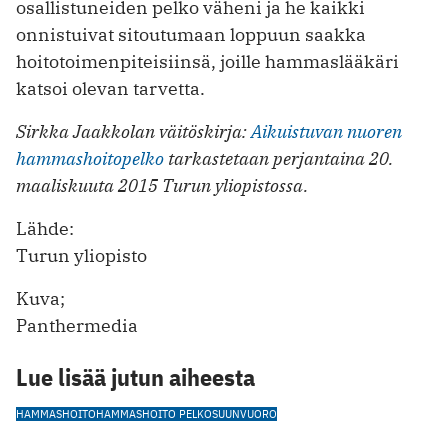
osallistuneiden pelko väheni ja he kaikki
onnistuivat sitoutumaan loppuun saakka
hoitotoimenpiteisiinsä, joille hammaslääkäri
katsoi olevan tarvetta.
Sirkka Jaakkolan väitöskirja:
Aikuistuvan nuoren
hammashoitopelko
tarkastetaan perjantaina 20.
maaliskuuta 2015 Turun yliopistossa.
Lähde:
Turun yliopisto
Kuva;
Panthermedia
Lue lisää jutun aiheesta
HAMMASHOITO
HAMMASHOITO PELKO
SUUNVUORO