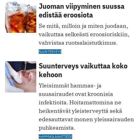
Juoman viipyminen suussa
edistää eroosiota
Se mitä, milloin ja miten juodaan,
vaikuttaa selkeästi eroosioriskiin,
vahvistaa ruotsalaistutkimus.
SUUNTERVEYS
Suunterveys vaikuttaa koko
kehoon
Yleisimmät hammas- ja
suusairaudet ovat kroonisia
infektioita. Hoitamattomina ne
heikentävät yleisterveyttä sekä
edesauttavat monen yleissairauden
puhkeamista.
HAMMASLÄÄKETIEDE