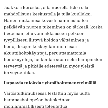
Jaakkola korostaa, että nuorella tulisi olla
mahdollisuus keskustella ja tulla kuulluksi.
Hänen mukaansa kovasti hammashoitoa
pelkäävän nuoren tukeminen on tärkeää, koska
tiedetään, että voimakkaaseen pelkoon
tyypillisesti liittyvä hoidon välttäminen ja
hoitojaksojen keskeyttäminen lisää
akuuttihoitokäyntejä, peruuttamattomia
hoitokäyntejä, heikentää suun sekä hampaiston
terveyttä ja pitkälle edetessään myös yleistä
terveydentilaa.
Lupaavia tuloksia ryhmähoitomenetelmällä
Väitöstutkimuksessa testattiin myös uutta
hammashoitopelon hoitokeinoa:
moniammatillisesti toteutettua