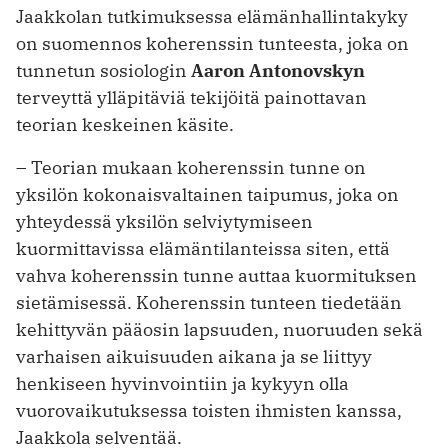
Jaakkolan tutkimuksessa elämänhallintakyky
on suomennos koherenssin tunteesta, joka on
tunnetun sosiologin
Aaron Antonovskyn
terveyttä ylläpitäviä tekijöitä painottavan
teorian keskeinen käsite.
– Teorian mukaan koherenssin tunne on
yksilön kokonaisvaltainen taipumus, joka on
yhteydessä yksilön selviytymiseen
kuormittavissa elämäntilanteissa siten, että
vahva koherenssin tunne auttaa kuormituksen
sietämisessä. Koherenssin tunteen tiedetään
kehittyvän pääosin lapsuuden, nuoruuden sekä
varhaisen aikuisuuden aikana ja se liittyy
henkiseen hyvinvointiin ja kykyyn olla
vuorovaikutuksessa toisten ihmisten kanssa,
Jaakkola selventää.