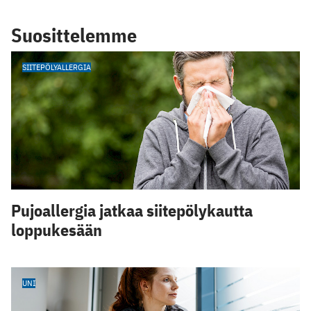
Suosittelemme
SIITEPÖLYALLERGIA
Pujoallergia jatkaa siitepölykautta
loppukesään
UNI