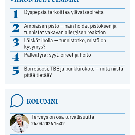
1
Dyspepsia tarkoittaa ylävatsaoireita
2
Ampiaisen pisto – näin hoidat pistoksen ja
tunnistat vakavan allergisen reaktion
3
Läiskät iholla — tunnistatko, mistä on
kysymys?
4
Palleatyrä: syyt, oireet ja hoito
5
Borrelioosi, TBE ja punkkirokote – mitä niistä
pitää tietää?
KOLUMNI
Terveys on osa turvallisuutta
26.04.2026 15:32