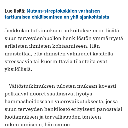
Lue lisää:
Mutans-streptokokkien varhaisen
tarttumisen ehkäiseminen on yhä ajankohtaista
Jaakkolan tutkimuksen tarkoituksena on lisätä
suun terveydenhuollon henkilöstön ymmärrystä
erilaisten ihmisten kohtaamiseen. Hän
muistuttaa, että ihmisten valmiudet käsitellä
stressaavia tai kuormittavia tilanteita ovat
yksilöllisiä.
– Väitöstutkimuksen tulosten mukaan kovasti
pelkäävät nuoret saattaisivat hyötyä
hammashoidossaan vuorovaikutuksesta, jossa
suun terveyden henkilöstö erityisesti panostaisi
luottamuksen ja turvallisuuden tunteen
rakentamiseen, hän sanoo.