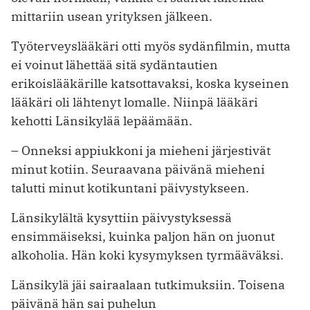
mittariin usean yrityksen jälkeen.
Työterveyslääkäri otti myös sydänfilmin, mutta
ei voinut lähettää sitä sydäntautien
erikoislääkärille katsottavaksi, koska kyseinen
lääkäri oli lähtenyt lomalle. Niinpä lääkäri
kehotti Länsikylää lepäämään.
– Onneksi appiukkoni ja mieheni järjestivät
minut kotiin. Seuraavana päivänä mieheni
talutti minut kotikuntani päivystykseen.
Länsikylältä kysyttiin päivystyksessä
ensimmäiseksi, kuinka paljon hän on juonut
alkoholia. Hän koki kysymyksen tyrmääväksi.
Länsikylä jäi sairaalaan tutkimuksiin. Toisena
päivänä hän sai puhelun