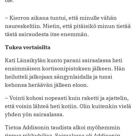
ole.
– Kierron aikana tuntui, että minulle vähän
naureskeltiin. Mietin, että pitäisikö minun tietää
tästä sairaudesta itse enemmän.
Tukea vertaisilta
Kati Länsikylän kunto parani sairaalassa heti
ensimmäisen kortisonipistoksen jälkeen. Hän
heilutteli jalkojaan sängynlaidalla ja tunsi
kehonsa heräävän jälleen eloon.
– Vointi kohosi nopeasti kuin raketti ja ajattelin,
että voisin lähteä heti kotiin. Olin kuitenkin vielä
yhden yön sairaalassa.
Tietoa Addisonin taudista alkoi myöhemmin
tippua pikkuhiljaa. Sairaalassa oli Addisonin