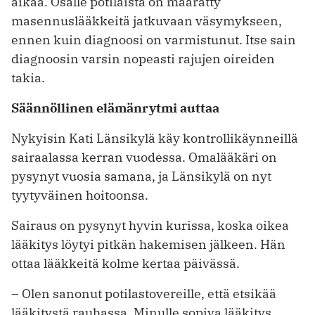
aikaa. Osalle potilaista on määrätty
masennuslääkkeitä jatkuvaan väsymykseen,
ennen kuin diagnoosi on varmistunut. Itse sain
diagnoosin varsin nopeasti rajujen oireiden
takia.
Säännöllinen elämänrytmi auttaa
Nykyisin Kati Länsikylä käy kontrollikäynneillä
sairaalassa kerran vuodessa. Omalääkäri on
pysynyt vuosia samana, ja Länsikylä on nyt
tyytyväinen hoitoonsa.
Sairaus on pysynyt hyvin kurissa, koska oikea
lääkitys löytyi pitkän hakemisen jälkeen. Hän
ottaa lääkkeitä kolme kertaa päivässä.
– Olen sanonut potilastovereille, että etsikää
lääkitystä rauhassa. Minulle sopiva lääkitys