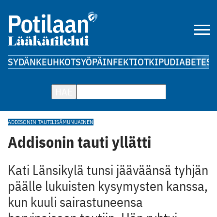
SYDÄN
KEUHKOT
SYÖPÄ
INFEKTIOT
KIPU
DIABETES
A
HAE
ADDISONIN TAUTI
LISÄMUNUAINEN
Addisonin tauti yllätti
Kati Länsikylä tunsi jääväänsä tyhjän
päälle lukuisten kysymysten kanssa,
kun kuuli sairastuneensa