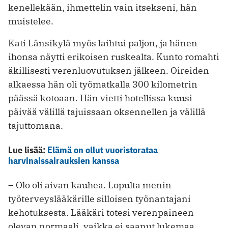
kenellekään, ihmettelin vain itsekseni, hän
muistelee.
Kati Länsikylä myös laihtui paljon, ja hänen
ihonsa näytti erikoisen ruskealta. Kunto romahti
äkillisesti verenluovutuksen jälkeen. Oireiden
alkaessa hän oli työmatkalla 300 kilometrin
päässä kotoaan. Hän vietti hotellissa kuusi
päivää välillä tajuissaan oksennellen ja välillä
tajuttomana.
Lue lisää:
Elämä on ollut vuoristorataa
harvinaissairauksien kanssa
– Olo oli aivan kauhea. Lopulta menin
työterveyslääkärille silloisen työnantajani
kehotuksesta. Lääkäri totesi verenpaineen
olevan normaali, vaikka ei saanut lukemaa