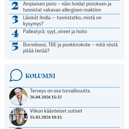
2
Ampiaisen pisto – näin hoidat pistoksen ja
tunnistat vakavan allergisen reaktion
3
Läiskät iholla — tunnistatko, mistä on
kysymys?
4
Palleatyrä: syyt, oireet ja hoito
5
Borrelioosi, TBE ja punkkirokote – mitä niistä
pitää tietää?
KOLUMNI
Terveys on osa turvallisuutta
26.04.2026 15:32
Viikon käänteiset uutiset
15.03.2026 10:15