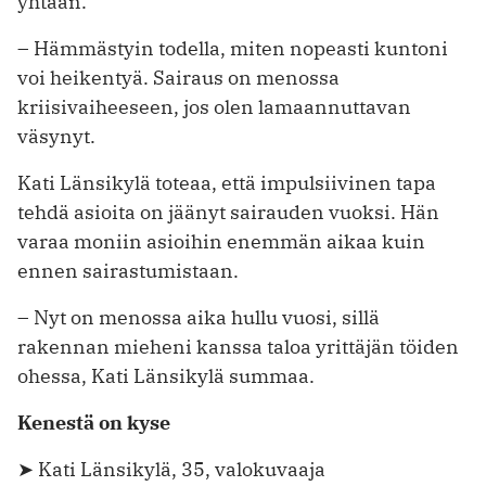
yhtään.
– Hämmästyin todella, miten nopeasti kuntoni
voi heikentyä. Sairaus on menossa
kriisivaiheeseen, jos olen lamaannuttavan
väsynyt.
Kati Länsikylä toteaa, että impulsiivinen tapa
tehdä asioita on jäänyt sairauden vuoksi. Hän
varaa moniin asioihin enemmän aikaa kuin
ennen sairastumistaan.
– Nyt on menossa aika hullu vuosi, sillä
rakennan mieheni kanssa taloa yrittäjän töiden
ohessa, Kati Länsikylä summaa.
Kenestä on kyse
➤ Kati Länsikylä, 35, valokuvaaja