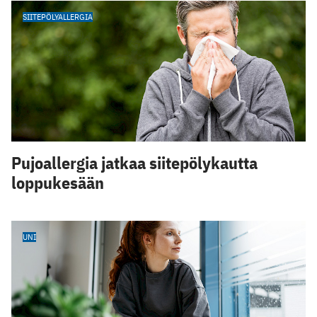
SIITEPÖLYALLERGIA
Pujoallergia jatkaa siitepölykautta
loppukesään
UNI