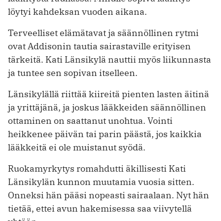
löytyi kahdeksan vuoden aikana.
Terveelliset elämätavat ja säännöllinen rytmi
ovat Addisonin tautia sairastaville erityisen
tärkeitä. Kati Länsikylä nauttii myös liikunnasta
ja tuntee sen sopivan itselleen.
Länsikylällä riittää kiireitä pienten lasten äitinä
ja yrittäjänä, ja joskus lääkkeiden säännöllinen
ottaminen on saattanut unohtua. Vointi
heikkenee päivän tai parin päästä, jos kaikkia
lääkkeitä ei ole muistanut syödä.
Ruokamyrkytys romahdutti äkillisesti Kati
Länsikylän kunnon muutamia vuosia sitten.
Onneksi hän pääsi nopeasti sairaalaan. Nyt hän
tietää, ettei avun hakemisessa saa viivytellä