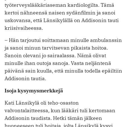
työterveyslääkäriaseman kardiologilta. Tämä
kertoi nähneensä naisen sydänfilmin ja sanoi
uskovansa, että Länsikylällä on Addisonin tauti
kriisivaiheessa.
– Hän tarjoutui soittamaan minulle ambulanssin
ja sanoi minun tarvitsevan pikaista hoitoa.
Sanoin olevani jo sairaalassa. Nämä olivat
minulle ihan outoja sanoja. Vasta neljäntenä
päivänä sain kuulla, että minulla todella epäiltiin
Addisonin tautia.
Isoja kysymysmerkkejä
Kati Länsikylä oli teho-osaston
valvontalaitteessa, kun lääkäri tuli kertomaan
Addisonin taudista. Hetki tämän jälkeen
huoneeseen tuli hoitaja, jolta Länsikylä kysyi,