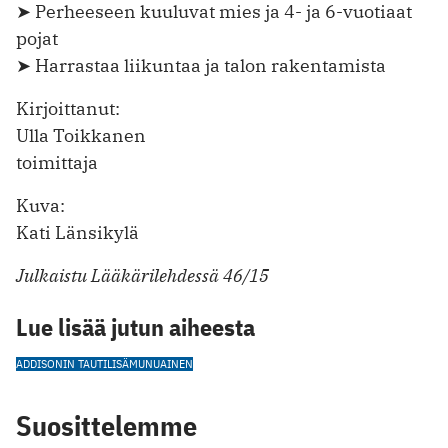
➤ Perheeseen kuuluvat mies ja 4- ja 6-vuotiaat
pojat
➤ Harrastaa liikuntaa ja talon rakentamista
Kirjoittanut:
Ulla Toikkanen
toimittaja
Kuva:
Kati Länsikylä
Julkaistu Lääkärilehdessä 46/15
Lue lisää jutun aiheesta
ADDISONIN TAUTI
LISÄMUNUAINEN
Suosittelemme