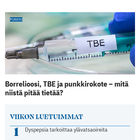
PUNKKI
Borrelioosi, TBE ja punkkirokote – mitä
niistä pitää tietää?
VIIKON LUETUIMMAT
1
Dyspepsia tarkoittaa ylävatsaoireita