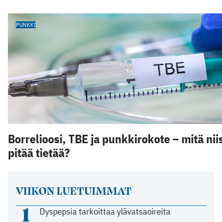
PUNKKI
Borrelioosi, TBE ja punkkirokote – mitä nii
pitää tietää?
VIIKON LUETUIMMAT
1
Dyspepsia tarkoittaa ylävatsaoireita