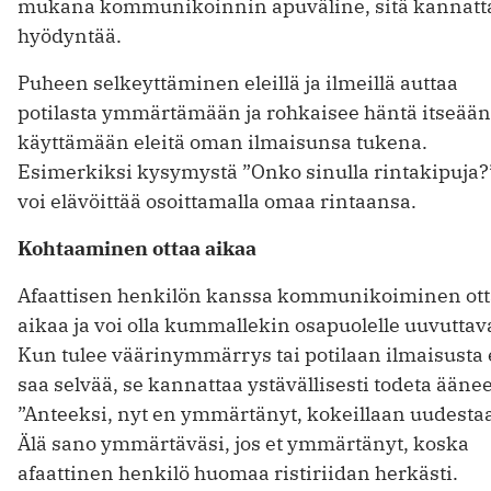
mukana kommunikoinnin apuväline, sitä kannatt
hyödyntää.
Puheen selkeyttäminen eleillä ja ilmeillä auttaa
potilasta ymmärtämään ja rohkaisee häntä itseää
käyttämään eleitä oman ilmaisunsa tukena.
Esimerkiksi kysymystä ”Onko sinulla rintakipuja?
voi elävöittää osoittamalla omaa rintaansa.
Kohtaaminen ottaa aikaa
Afaattisen henkilön kanssa kommunikoiminen ot
aikaa ja voi olla kummallekin osapuolelle uuvuttav
Kun tulee väärinymmärrys tai potilaan ilmaisusta 
saa selvää, se kannattaa ystävällisesti todeta ääne
”Anteeksi, nyt en ymmärtänyt, kokeillaan uudesta
Älä sano ymmärtäväsi, jos et ymmärtänyt, koska
afaattinen henkilö huomaa ristiriidan herkästi.