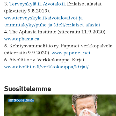
3.
Terveyskylä.fi
.
Aivotalo.fi
. Erilaiset afasiat
(päivitetty 9.5.2019).
www.terveyskyla.fi/aivotalo/aivot-ja-
toimintakyky/puhe-ja-kieli/erilaiset-afasiat
4. The Aphasia Institute (siteerattu 11.9.2020).
www.aphasia.ca
5. Kehitysvammaliitto ry. Papunet-verkkopalvelu
(siteerattu 9.9.2020).
www.papunet.net
6. Aivoliitto ry. Verkkokauppa. Kirjat.
www.aivoliitto.fi/verkkokauppa/kirjat/
Suosittelemme
SIITEPÖLYALLERGIA