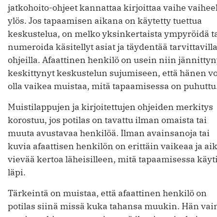
jatkohoito-ohjeet kannattaa kirjoittaa vaihe vaihee
ylös. Jos tapaamisen aikana on käytetty tuettua
keskustelua, on melko yksinkertaista ympyröidä t
numeroida käsitellyt asiat ja täydentää tarvittavill
ohjeilla. Afaattinen henkilö on usein niin jännittyn
keskittynyt keskustelun sujumiseen, että hänen vo
olla vaikea muistaa, mitä tapaamisessa on puhuttu
Muistilappujen ja kirjoitettujen ohjeiden merkitys
korostuu, jos potilas on tavattu ilman omaista tai
muuta avustavaa henkilöä. Ilman avainsanoja tai
kuvia afaattisen henkilön on erittäin vaikeaa ja ai
vievää kertoa läheisilleen, mitä tapaamisessa käyt
läpi.
Tärkeintä on muistaa, että afaattinen henkilö on
potilas siinä missä kuka tahansa muukin. Hän vai