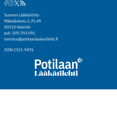
Suomen Lääkäriliitto
Mäkelänkatu 2, PL 49
00510 Helsinki
puh. (09) 393 091
toimitus@potilaanlaakarilehti.fi
ISSN 2323-9476