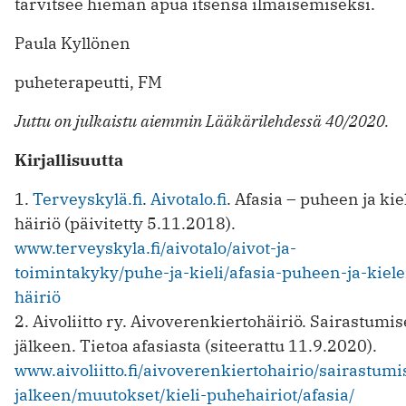
tarvitsee hieman apua itsensä ilmaisemiseksi.
Paula Kyllönen
puheterapeutti, FM
Juttu on julkaistu aiemmin Lääkärilehdessä 40/2020.
Kirjallisuutta
1.
Terveyskylä.fi
.
Aivotalo.fi
. Afasia – puheen ja ki
häiriö (päivitetty 5.11.2018).
www.terveyskyla.fi/aivotalo/aivot-ja-
toimintakyky/puhe-ja-kieli/afasia-puheen-ja-kiel
häiriö
2. Aivoliitto ry. Aivoverenkiertohäiriö. Sairastumi
jälkeen. Tietoa afasiasta (siteerattu 11.9.2020).
www.aivoliitto.fi/aivoverenkiertohairio/sairastumi
jalkeen/muutokset/kieli-puhehairiot/afasia/