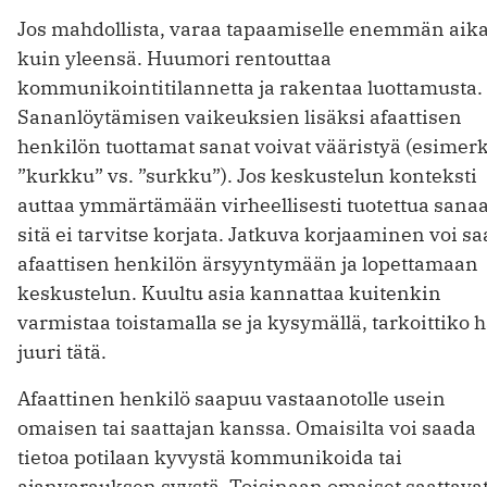
Jos mahdollista, varaa tapaamiselle enemmän aik
kuin yleensä. Huumori rentouttaa
kommunikointitilannetta ja rakentaa luottamusta.
Sananlöytämisen vaikeuksien lisäksi afaattisen
henkilön tuottamat sanat voivat vääristyä (esimerk
”kurkku” vs. ”surkku”). Jos keskustelun konteksti
auttaa ymmärtämään virheellisesti tuotettua sanaa
sitä ei tarvitse korjata. Jatkuva korjaaminen voi s
afaattisen henkilön ärsyyntymään ja lopettamaan
keskustelun. Kuultu asia kannattaa kuitenkin
varmistaa toistamalla se ja kysymällä, tarkoittiko 
juuri tätä.
Afaattinen henkilö saapuu vastaanotolle usein
omaisen tai saattajan kanssa. Omaisilta voi saada
tietoa potilaan kyvystä kommunikoida tai
ajanvarauksen syystä. Toisinaan omaiset saattava