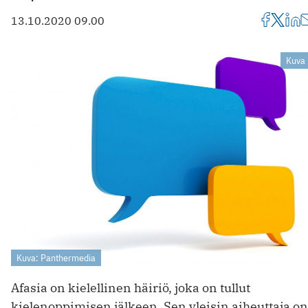
13.10.2020 09.00
Kuva 
Kuva: Panthermedia
Afasia on kielellinen häiriö, joka on tullut
kielenoppimisen jälkeen. Sen yleisin aiheuttaja on