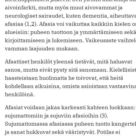
aivoinfarkti, mutta myös muut aivovammat ja
neurologiset sairaudet, kuten dementia, aiheuttav
afasiaa (1,2). Afasia voi vaikuttaa kaikkiin kielen o
alueisiin: puheen tuottoon ja ymmärtämiseen sek
kirjoittamiseen ja lukemiseen. Vaikeusaste vaihte
vamman laajuuden mukaan.
Afaattiset henkilöt yleensä tietävät, mitä haluavat
sanoa, mutta eivät pysty sitä sanomaan. Kielellisis
haasteistaan huolimatta he toivovat, että heitä
kohdellaan aikuisina, omista asioistaan vastaavin
henkilöinä.
Afasiat voidaan jakaa karkeasti kahteen luokkaan:
sujumattomiin ja sujuviin afasioihin (3).
Sujumattomassa afasiassa puheen tuotto kangerte
ja sanat hukkuvat sekä vääristyvät. Potilas ei