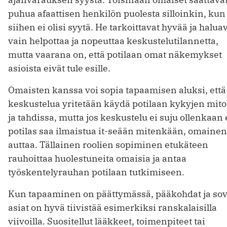
puhua afaattisen henkilön puolesta silloinkin, kun
siihen ei olisi syytä. He tarkoittavat hyvää ja halua
vain helpottaa ja nopeuttaa keskustelutilannetta,
mutta vaarana on, että potilaan omat näkemykset
asioista eivät tule esille.
Omaisten kanssa voi sopia tapaamisen aluksi, että
keskustelua yritetään käydä potilaan kykyjen mito
ja tahdissa, mutta jos keskustelu ei suju ollenkaan 
potilas saa ilmaistua it-seään mitenkään, omainen
auttaa. Tällainen roolien sopiminen etukäteen
rauhoittaa huolestuneita omaisia ja antaa
työskentelyrauhan potilaan tutkimiseen.
Kun tapaaminen on päättymässä, pääkohdat ja sov
asiat on hyvä tiivistää esimerkiksi ranskalaisilla
viivoilla. Suositellut lääkkeet, toimenpiteet tai