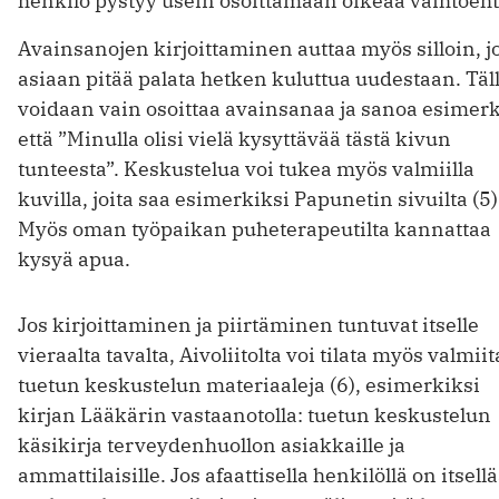
henkilö pystyy usein osoittamaan oikeaa vaihtoeht
Avainsanojen kirjoittaminen auttaa myös silloin, j
asiaan pitää palata hetken kuluttua uudestaan. Täl
voidaan vain osoittaa avainsanaa ja sanoa esimerk
että ”Minulla olisi vielä kysyttävää tästä kivun
tunteesta”. Keskustelua voi tukea myös valmiilla
kuvilla, joita saa esimerkiksi Papunetin sivuilta (5)
Myös oman työpaikan puheterapeutilta kannattaa
kysyä apua.
Jos kirjoittaminen ja piirtäminen tuntuvat itselle
vieraalta tavalta, Aivoliitolta voi tilata myös valmiit
tuetun keskustelun materiaaleja (6), esimerkiksi
kirjan Lääkärin vastaanotolla: tuetun keskustelun
käsikirja terveydenhuollon asiakkaille ja
ammattilaisille. Jos afaattisella henkilöllä on itsell