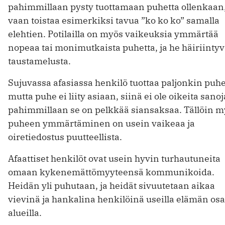
pahimmillaan pysty tuottamaan puhetta ollenkaan
vaan toistaa esimerkiksi tavua ”ko ko ko” samalla
elehtien. Potilailla on myös vaikeuksia ymmärtää
nopeaa tai monimutkaista puhetta, ja he häiriintyv
taustamelusta.
Sujuvassa afasiassa henkilö tuottaa paljonkin puhe
mutta puhe ei liity asiaan, siinä ei ole oikeita sanoj
pahimmillaan se on pelkkää siansaksaa. Tällöin m
puheen ymmärtäminen on usein vaikeaa ja
oiretiedostus puutteellista.
Afaattiset henkilöt ovat usein hyvin turhautuneita
omaan kykenemättömyyteensä kommunikoida.
Heidän yli puhutaan, ja heidät sivuutetaan aikaa
vievinä ja hankalina henkilöinä useilla elämän osa
alueilla.