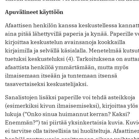
Apuvälineet käyttöön
Afaattisen henkilön kanssa keskustellessa kannat
aina pitää lähettyvillä paperia ja kynää. Paperille v
kirjoittaa keskustelun avainsanoja kookkailla
kirjaimilla ja selvällä käsialalla. Menetelmää kuts
tuetuksi keskusteluksi (4). Tarkoituksena on autta
afaattista henkilöä ymmärtämään, mutta myös
ilmaisemaan itseään ja tuntemaan itsensä
tasavertaiseksi keskustelijaksi.
Sanalistojen lisäksi paperille voi tehdä asteikkoja
(esimerkiksi kivun ilmaisemiseksi), kirjoittaa ylös
lukuja (”Onko sinua huimannut kerran? Kaksi?
Enemmän?”) tai piirtää yksinkertaisia kuvia. Kuv
ei tarvitse olla taiteellisia tai huoliteltuja. Afaattine