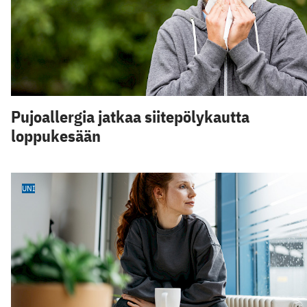
Pujoallergia jatkaa siitepölykautta
loppukesään
UNI