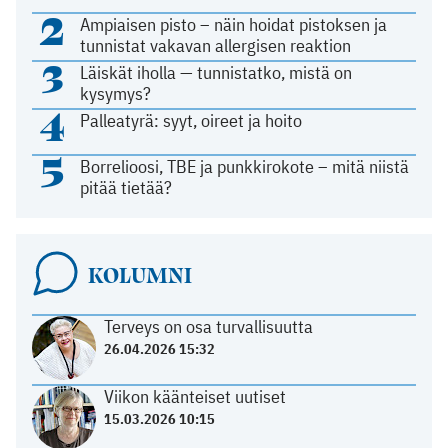
2
Ampiaisen pisto – näin hoidat pistoksen ja
tunnistat vakavan allergisen reaktion
3
Läiskät iholla — tunnistatko, mistä on
kysymys?
4
Palleatyrä: syyt, oireet ja hoito
5
Borrelioosi, TBE ja punkkirokote – mitä niistä
pitää tietää?
KOLUMNI
Terveys on osa turvallisuutta
26.04.2026 15:32
Viikon käänteiset uutiset
15.03.2026 10:15