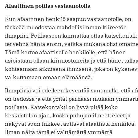
Afaattinen potilas vastaanotolla
Kun afaattinen henkilö saapuu vastaanotolle, on
tärkeää muodostaa mahdollisimman kiireetön
ilmapiiri. Potilaaseen kannattaa ottaa katsekontakt
tervehtiä häntä ensin, vaikka mukana olisi omain
Tämä kertoo afaattiselle henkilölle, että hänen
asioistaan ollaan kiinnostuneita ja että hänet tulla
kohtaamaan aikuisena ihmisenä, joka on kykenev
vaikuttamaan omaan elämäänsä.
Ilmapiiriä voi edelleen keventää sanomalla, että af
on tiedossa ja että yrität parhaasi mukaan ymmärt
potilasta. Katsekontakti on hyvä pitää koko
keskustelun ajan, koska puhujan ilmeet, eleet ja
näkyvät suun liikkeet auttavat afaattista henkilöä.
Ilman näitä tämä ei välttämättä ymmärrä