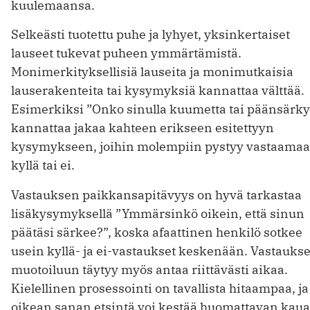
kuulemaansa.
Selkeästi tuotettu puhe ja lyhyet, yksinkertaiset
lauseet tukevat puheen ymmärtämistä.
Monimerkityksellisiä lauseita ja monimutkaisia
lauserakenteita tai kysymyksiä kannattaa välttää.
Esimerkiksi ”Onko sinulla kuumetta tai päänsärky
kannattaa jakaa kahteen erikseen esitettyyn
kysymykseen, joihin molempiin pystyy vastaama
kyllä tai ei.
Vastauksen paikkansapitävyys on hyvä tarkastaa
lisäkysymyksellä ”Ymmärsinkö oikein, että sinun
päätäsi särkee?”, koska afaattinen henkilö sotkee
usein kyllä- ja ei-vastaukset keskenään. Vastauks
muotoiluun täytyy myös antaa riittävästi aikaa.
Kielellinen prosessointi on tavallista hitaampaa, ja
oikean sanan etsintä voi kestää huomattavan kaua