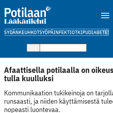
SYDÄN
KEUHKOT
SYÖPÄ
INFEKTIOT
KIPU
DIABETES
A
HAE
Afaattisella potilaalla on oikeu
tulla kuulluksi
Kommunikaation tukikeinoja on tarjoll
runsaasti, ja niiden käyttämisestä tule
nopeasti luontevaa.