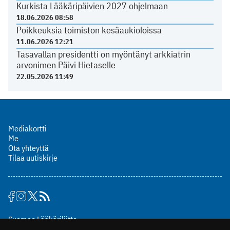
Kurkista Lääkäripäivien 2027 ohjelmaan
18.06.2026 08:58
Poikkeuksia toimiston kesäaukioloissa
11.06.2026 12:21
Tasavallan presidentti on myöntänyt arkkiatrin
arvonimen Päivi Hietaselle
22.05.2026 11:49
Mediakortti
Me
Ota yhteyttä
Tilaa uutiskirje
Suomen Lääkäriliitto