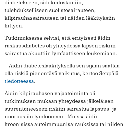
diabetekseen, sidekudostautiin,
tulehdukselliseen suolistosairauteen,
kilpirauhassairauteen tai näiden lääkityksiin
liittyen.
Tutkimuksessa selvisi, että erityisesti äidin
raskausdiabetes oli yhteydessä lapsen riskiin
sairastua akuuttiin lymfaattiseen leukemiaan.
– Äidin diabeteslääkityksellä sen sijaan saattaa
olla riskiä pienentävä vaikutus, kertoo Seppälä
tiedotteessa
.
Äidin kilpirauhasen vajaatoiminta oli
tutkimuksen mukaan yhteydessä jälkeläisen
suurentuneeseen riskiin sairastua lapsuus- ja
nuoruusiän lymfoomaan. Muissa äidin
kroonisissa autoimmuunisairauksissa tai niiden