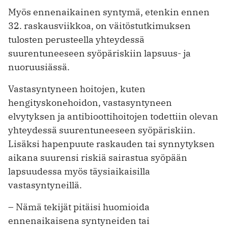
Myös ennenaikainen syntymä, etenkin ennen
32. raskausviikkoa, on väitöstutkimuksen
tulosten perusteella yhteydessä
suurentuneeseen syöpäriskiin lapsuus- ja
nuoruusiässä.
Vastasyntyneen hoitojen, kuten
hengityskonehoidon, vastasyntyneen
elvytyksen ja antibioottihoitojen todettiin olevan
yhteydessä suurentuneeseen syöpäriskiin.
Lisäksi hapenpuute raskauden tai synnytyksen
aikana suurensi riskiä sairastua syöpään
lapsuudessa myös täysiaikaisilla
vastasyntyneillä.
– Nämä tekijät pitäisi huomioida
ennenaikaisena syntyneiden tai