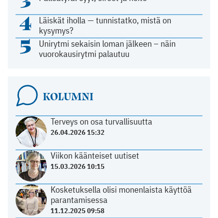
4
Läiskät iholla — tunnistatko, mistä on
kysymys?
5
Unirytmi sekaisin loman jälkeen – näin
vuorokausirytmi palautuu
KOLUMNI
Terveys on osa turvallisuutta
26.04.2026 15:32
Viikon käänteiset uutiset
15.03.2026 10:15
Kosketuksella olisi monenlaista käyttöä
parantamisessa
11.12.2025 09:58