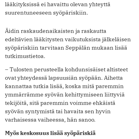
lääkityksissä ei havaittu olevan yhteyttä
suurentuneeseen syöpäriskiin.
Äidin raskaudenaikaisten ja raskautta
edeltävien lääkitysten vaikutuksista jälkeläisen
syöpäriskiin tarvitaan Seppälän mukaan lisää
tutkimustietoa.
– Tulosten perusteella kohdunsisäiset altisteet
ovat yhteydessä lapsuusiän syöpään. Aihetta
kannattaa tutkia lisää, koska mitä paremmin
ymmärrämme syövän kehittymiseen liittyviä
tekijöitä, sitä paremmin voimme ehkäistä
syövän syntymistä tai havaita sen hyvin
varhaisessa vaiheessa, hän sanoo.
Myös keskosuus lisää syöpäriskiä