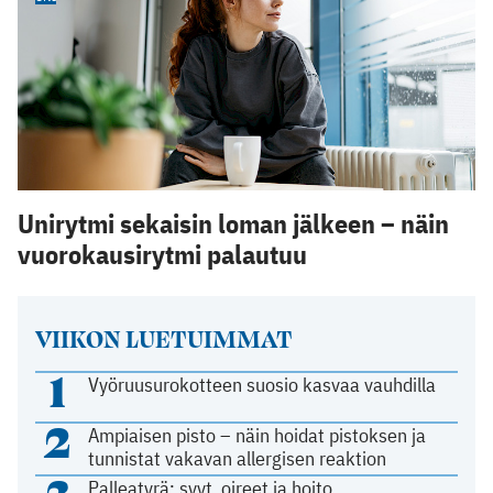
Unirytmi sekaisin loman jälkeen – näin
vuorokausirytmi palautuu
VIIKON LUETUIMMAT
1
Vyöruusurokotteen suosio kasvaa vauhdilla
2
Ampiaisen pisto – näin hoidat pistoksen ja
tunnistat vakavan allergisen reaktion
3
Palleatyrä: syyt, oireet ja hoito