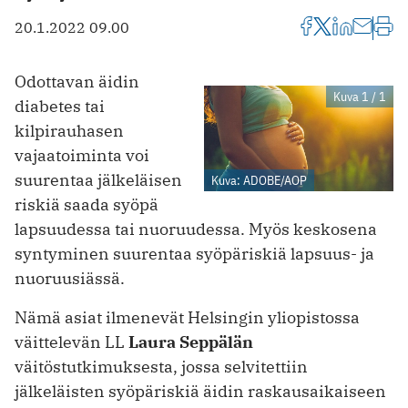
20.1.2022 09.00
Odottavan äidin
Kuva 1 / 1
diabetes tai
kilpirauhasen
vajaatoiminta voi
suurentaa jälkeläisen
Kuva: ADOBE/AOP
riskiä saada syöpä
lapsuudessa tai nuoruudessa. Myös keskosena
syntyminen suurentaa syöpäriskiä lapsuus- ja
nuoruusiässä.
Nämä asiat ilmenevät Helsingin yliopistossa
väittelevän LL
Laura Seppälän
väitöstutkimuksesta, jossa selvitettiin
jälkeläisten syöpäriskiä äidin raskausaikaiseen