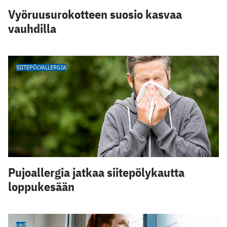
Vyöruusurokotteen suosio kasvaa
vauhdilla
SIITEPÖLYALLERGIA
Pujoallergia jatkaa siitepölykautta
loppukesään
UNI