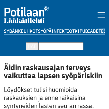
SYDÄN
KEUHKOT
SYÖPÄ
INFEKTIOT
KIPU
DIABETES
A
HAE
Äidin raskausajan terveys
vaikuttaa lapsen syöpäriskiin
Löydökset tulisi huomioida
raskauksien ja ennenaikaisina
syntyneiden lasten seurannassa.