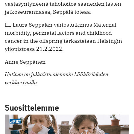
vastasyntyneenä tehohoitoa saaneiden lasten
jatkoseurannassa, Seppälä toteaa.
LL Laura Seppälän väitöstutkimus Maternal
morbidity, perinatal factors and childhood
cancer in the offspring tarkastetaan Helsingin
yliopistossa 21.2.2022.
Anne Seppänen
Uutinen on julkaistu aiemmin Lääkärilehden
verkkosivuilla.
Suosittelemme
LAPSET