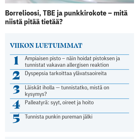
Borrelioosi, TBE ja punkkirokote – mitä
niistä pitää tietää?
VIIKON LUETUIMMAT
1
Ampiaisen pisto – näin hoidat pistoksen ja
tunnistat vakavan allergisen reaktion
2
Dyspepsia tarkoittaa ylävatsaoireita
3
Läiskät iholla — tunnistatko, mistä on
kysymys?
4
Palleatyrä: syyt, oireet ja hoito
5
Tunnista punkin pureman jälki