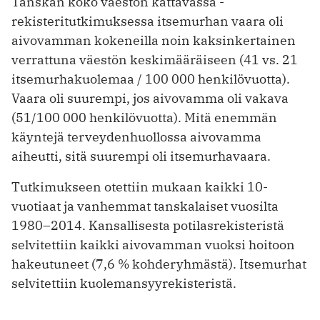
Tanskan koko väestön kattavassa ­
rekisteritutkimuksessa itsemurhan vaara oli
aivovamman kokeneilla noin kaksinkertainen
verrattuna väestön keski­määräiseen (41 vs. 21
itsemurhakuolemaa / 100 000 henkilövuotta).
Vaara oli suurempi, jos aivovamma oli vakava
(51/100 000 henkilövuotta). Mitä enemmän
käyntejä terveydenhuollossa aivovamma
aiheutti, sitä suurempi oli itsemurhavaara.
Tutkimukseen otettiin mukaan kaikki 10-
vuotiaat ja vanhemmat tanskalaiset vuosilta
1980–2014. Kansallisesta potilasrekisteristä
selvitettiin kaikki aivovamman vuoksi hoitoon
hakeutuneet (7,6 % kohderyhmästä). Itsemurhat
selvitettiin kuolemansyyrekisteristä.