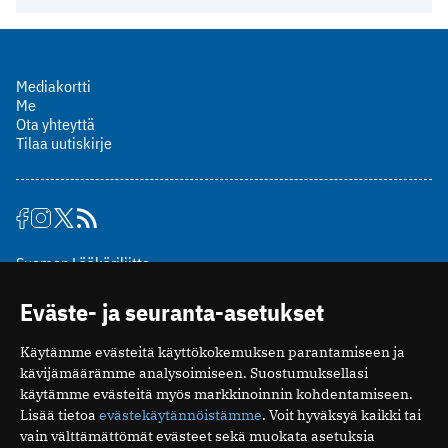
Mediakortti
Me
Ota yhteyttä
Tilaa uutiskirje
Suomen Lääkäriliitto
Mäkelänkatu 2, PL 49
Eväste- ja seuranta-asetukset
00510 Helsinki
puh. (09) 393 091
Käytämme evästeitä käyttökokemuksen parantamiseen ja
toimitus@potilaanlaakarilehti.fi
kävijämäärämme analysoimiseen. Suostumuksellasi
käytämme evästeitä myös markkinoinnin kohdentamiseen.
ISSN 2323-9476
Lisää tietoa
evästekäytännöistämme
. Voit hyväksyä kaikki tai
vain välttämättömät evästeet sekä muokata asetuksia