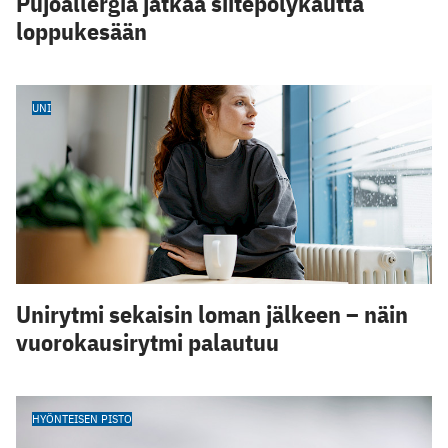
Pujoallergia jatkaa siitepölykautta
loppukesään
UNI
Unirytmi sekaisin loman jälkeen – näin
vuorokausirytmi palautuu
HYÖNTEISEN PISTO