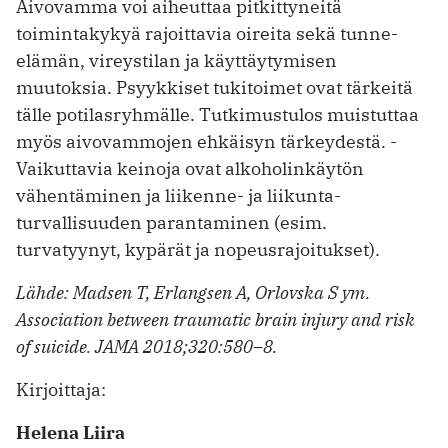
Aivovamma voi aiheuttaa pitkittyneitä
toimintakykyä rajoittavia oireita sekä tunne-
elämän, vireystilan ja käyttäytymisen
muutoksia. Psyykkiset tukitoimet ovat tärkeitä
tälle potilasryhmälle. Tutkimustulos muistuttaa
myös aivo­vammojen ehkäisyn tärkeydestä. ­
Vaikuttavia keinoja ovat alkoholinkäytön
vähentäminen ja liikenne- ja liikunta­
turvallisuuden parantaminen (esim.
turvatyynyt, kypärät ja nopeusrajoi­tukset).
Lähde: Madsen T, Erlangsen A, Orlovska S ym.
Association ­between traumatic brain injury and risk
of suicide. JAMA 2018;320:580–8.
Kirjoittaja:
Helena Liira