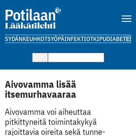
SYDÄN
KEUHKOT
SYÖPÄ
INFEKTIOT
KIPU
DIABETES
A
HAE
Aivovamma lisää
itsemurhavaaraa
Aivovamma voi aiheuttaa
pitkittyneitä toimintakykyä
rajoittavia oireita sekä tunne-