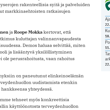
yserojen rakenteellisia syitä ja palveluiden
ut markkinaehtoisten ratkaisujen
Aj
22
Ku
onen
ja
Roope Mokka
kertovat, että
18
utkimus kuluttajan valinnanvapaudesta
Po
vaisuudessa. Demos haluaa selvittää, miten
11
li ja lisääntyvä yksilöllistyminen
Ta
i ole perusrahoitusta, vaan rahoitus
ar
22
myksiin on paneutunut elinkeinoelämän
terveydenhuollon uudistamista etenkin
n hankkeensa yhteydessä.
emme tehneet myös konkreettisia
llin käyttöönotosta terveydenhuollon