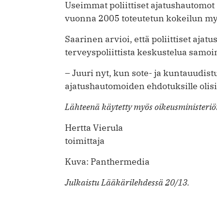
Useimmat poliittiset ajatushautomot
vuonna 2005 toteutetun kokeilun myö
Saarinen arvioi, että poliittiset ajat
terveyspoliittista keskustelua samo
– Juuri nyt, kun sote- ja kuntauudis
ajatushautomoiden ehdotuksille olisi 
Lähteenä käytetty myös oikeus­ministeriön
Hertta Vierula
toimittaja
Kuva: Panthermedia
Julkaistu Lääkärilehdessä 20/13.