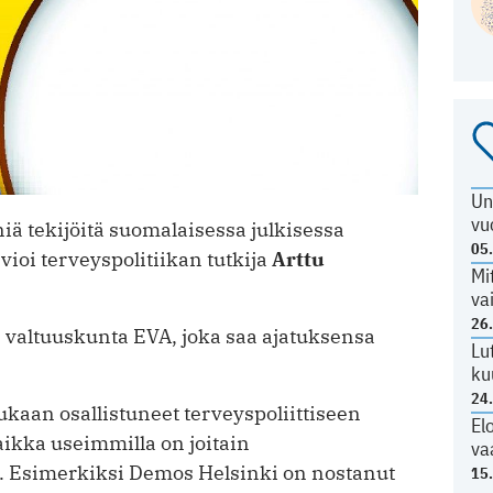
Un
vu
iä tekijöitä suomalaisessa julkisessa
05
vioi terveyspolitiikan tutkija
Arttu
Mi
va
26
valtuuskunta EVA, joka saa ajatuksensa
Lu
ku
24
kaan osallistuneet terveyspoliittiseen
El
ikka useimmilla on joitain
va
a. Esimerkiksi ­Demos Helsinki on nostanut
15