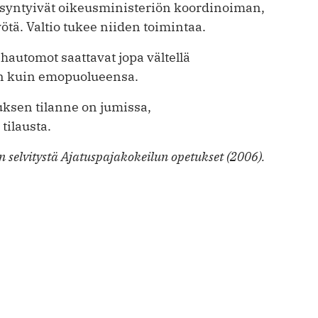
 syntyivät oikeusministeriön koordinoiman,
tä. Valtio tukee niiden toimintaa.
ushautomot saattavat jopa vältellä
in kuin emopuolueensa.
tuksen tilanne on jumissa,
tilausta.
 selvitystä Ajatuspaja­kokeilun opetukset (2006).