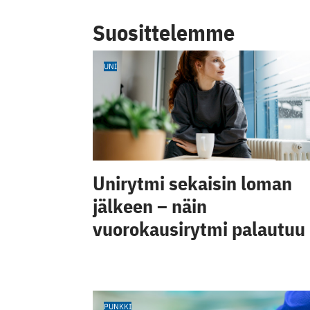
Suosittelemme
UNI
Unirytmi sekaisin loman
jälkeen – näin
vuorokausirytmi palautuu
PUNKKI