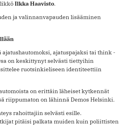
llikkö
Ilkka Haavisto
.
den ja valinnanvapauden lisääminen
ellään
jatushautomoksi, ajatuspajaksi tai think ­
sa on keskittynyt selvästi tiettyihin
ttelee ruotsinkieliseen identiteettiin
automoista on erittäin läheiset kytkennät
essä riippumaton on lähinnä Demos Helsinki.
ys rahoittajiin selvästi esille.
kijat ­pitäisi palkata muiden kuin poliittisten