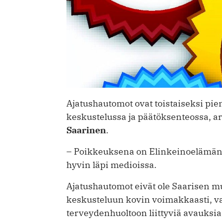
Ajatushautomot ovat toistaiseksi pien
keskustelussa ja päätöksenteossa, ar
Saarinen
.
– Poikkeuksena on Elinkeinoelämän 
hyvin läpi medioissa.
Ajatushautomot eivät ole Saarisen mu
keskusteluun kovin voimakkaasti, va
terveydenhuoltoon liittyviä avauksi