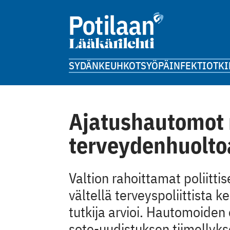
SYDÄN
KEUHKOT
SYÖPÄ
INFEKTIOT
KI
Ajatushautomot 
terveydenhuolto
Valtion rahoittamat poliitti
vältellä terveyspoliittista
tutkija arvioi. Hautomoiden e
sote-uudistuksen tiimellykse