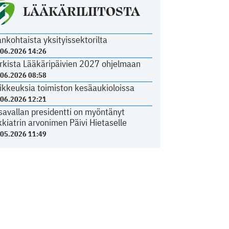
LÄÄKÄRILIITOSTA
ankohtaista yksityissektorilta
.06.2026 14:26
rkista Lääkäripäivien 2027 ohjelmaan
.06.2026 08:58
ikkeuksia toimiston kesäaukioloissa
.06.2026 12:21
savallan presidentti on myöntänyt
kkiatrin arvonimen Päivi Hietaselle
.05.2026 11:49