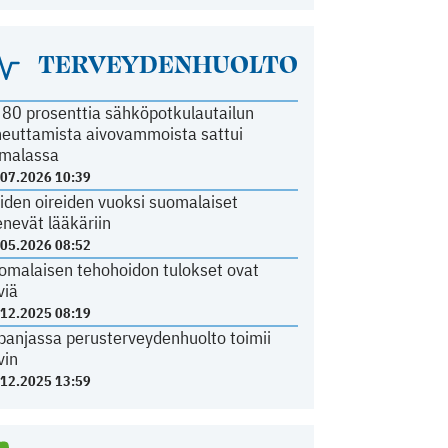
TERVEYDENHUOLTO
i 80 prosenttia sähköpotkulautailun
heuttamista aivovammoista sattui
malassa
.07.2026 10:39
iden oireiden vuoksi suomalaiset
nevät lääkäriin
.05.2026 08:52
omalaisen tehohoidon tulokset ovat
viä
.12.2025 08:19
panjassa perusterveydenhuolto toimii
vin
.12.2025 13:59