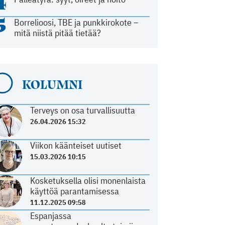
4
5
Borrelioosi, TBE ja punkkirokote –
mitä niistä pitää tietää?
KOLUMNI
Terveys on osa turvallisuutta
26.04.2026 15:32
Viikon käänteiset uutiset
15.03.2026 10:15
Kosketuksella olisi monenlaista
käyttöä parantamisessa
11.12.2025 09:58
Espanjassa