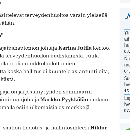
a.
äsittelevät terveydenhuoltoa varsin yleisellä
 vähän.
Yl
a”
ai
hu
-ajatushautomon johtaja
Karina Jutila
kertoo,
03
tellä terveydenhuollon uudistamista. Jutila
Nä
ut olla rooli ennakkoluulottomien
me
ta koska hallitus ei kuuntele asiantuntijoita,
04
Su
kästä.
hy
aja on järjestänyt yhden seminaarin
15
Es
Toiminnanjohtaja
Markku Pyykkölän
mukaan
hy
uomalla esiin ulkomaisia esimerkkejä
07
säätiön tiedotus- ja hallintosihteeri
Hildur