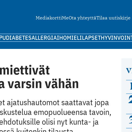
Mediakortti
Me
Ota yhteyttä
Tilaa uutiskirje
PU
DIABETES
ALLERGIA
IHO
MIELI
LAPSET
HYVINVOIN
miettivät
V
a varsin vähän
set ajatushautomot saattavat jopa
 keskustelua emopuolueensa tavoin,
hdotuksille olisi nyt kunta- ja
ssä kuitenkin tilausta.