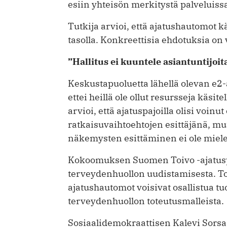
esiin ­yhteisön merkitystä palveluiss
Tutkija arvioi, että ajatushautomot ­k
tasolla. Konkreettisia ehdotuksia on
”Hallitus ei kuuntele asiantuntijoit
Keskustapuoluetta lähellä olevan e2
ettei heillä ole ollut resursseja käsi
arvioi, että ajatuspajoilla olisi voin
ratkaisuvaihtoehtojen esittäjänä, mut
näkemysten esittäminen ei ole miele
Kokoomuksen Suomen Toivo -ajatusp
terveydenhuollon uudistamisesta. 
ajatushautomot voisivat osallistua t
terveydenhuollon toteutusmalleista.
Sosiaalidemokraattisen Kalevi Sorsa -