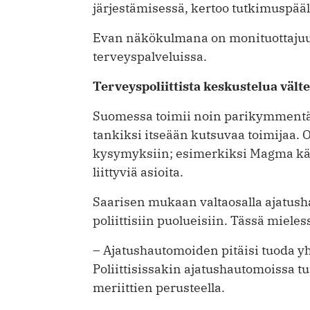
järjestämisessä, kertoo tutkimuspää
Evan näkökulmana on monituottajuu
terveyspalveluissa.
Terveys­poliittista keskustelua vält
Suomessa toimii noin parikymmentä a
tankiksi itseään kutsuvaa toimijaa. O
kysymyksiin; esimerkiksi Magma käsi
liittyviä asioita.
Saarisen mukaan valtaosalla ajatush
poliittisiin puolueisiin. Tässä miel
– Ajatushautomoiden pitäisi tuoda yhte
Poliittisissakin ajatushautomoissa tut
meriittien perusteella.