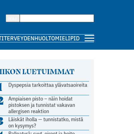
Hae
TI
TERVEYDENHUOLTO
MIELIPIDE
IIKON LUETUIMMAT
1
Dyspepsia tarkoittaa ylävatsaoireita
2
Ampiaisen pisto – näin hoidat
pistoksen ja tunnistat vakavan
allergisen reaktion
3
Läiskät iholla — tunnistatko, mistä
on kysymys?
Palleatyrä: syyt, oireet ja hoito