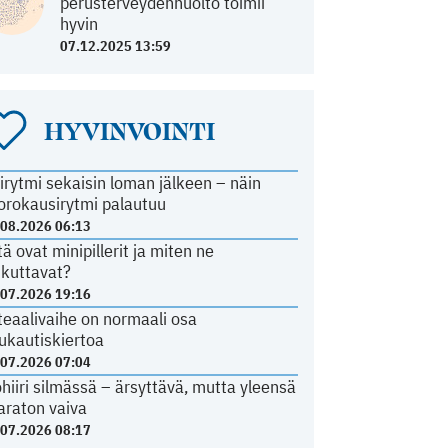
perusterveydenhuolto toimii
hyvin
07.12.2025 13:59
HYVINVOINTI
irytmi sekaisin loman jälkeen – näin
orokausirytmi palautuu
.08.2026 06:13
tä ovat minipillerit ja miten ne
ikuttavat?
.07.2026 19:16
teaalivaihe on normaali osa
ukautiskiertoa
.07.2026 07:04
ohiiri silmässä – ärsyttävä, mutta yleensä
araton vaiva
.07.2026 08:17