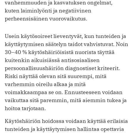
vanhemmuuden ja kasvatuksen ongelmat,
kuten laiminlyönti ja negatiivinen
perheensisäinen vuorovaikutus.
Usein käytösoireet lieventyvät, kun tunteiden ja
käyttäytymisen säätelyn taidot vahvistuvat. Noin
30–40 % käytöshäiriöisistä nuorista täyttää
kuitenkin aikuisiässä antisosiaalisen
persoonallisuushäiriön diagnostiset kriteerit.
Riski näyttää olevan sitä suurempi, mitä
varhemmin oireilu alkaa ja mitä
voimakkaampaa se on. Ennusteeseen voidaan
vaikuttaa sitä paremmin, mitä aiemmin tukea ja
hoitoa tarjotaan.
Käytöshäiriön hoidossa voidaan käyttää erilaisia
tunteiden ja käyttäytymisen hallintaa opettavia