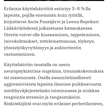
Erilaisia käytöshäiriöitä esiintyy 3–8 %:lla
lapsista, pojilla enemmän kuin tytöillä,
kirjoittavat Anita Puustjärvi ja Leena Repokari
Lääkärilehdessä julkaistussa katsauksessa.
Oireita voivat olla kiusaaminen, tappeleminen,
raivokohtaukset, tottelemattomuus, töykeys,
yhteistyökyvyttömyys ja auktoriteetin
vastustaminen.
Käytöshäiriön taustalla on usein
neuropsykiatrisia ongelmia, traumakokemuksia
tai masennusta. Osalla suunnitelmallisesti
aggressiivisista lapsista ilmenee poikkeavuutta
mielihyväjärjestelmän toiminnassa ja niukkaa
reagointia stressiin ja rangaistuksiin.
Riskitekijöitä ovat myös erilaiset perhetilanteen,