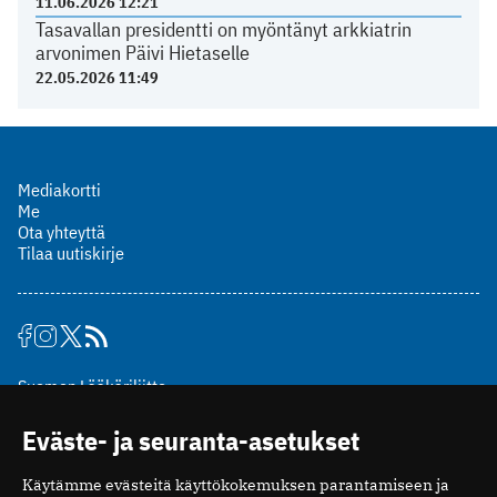
11.06.2026 12:21
Tasavallan presidentti on myöntänyt arkkiatrin
arvonimen Päivi Hietaselle
22.05.2026 11:49
Mediakortti
Me
Ota yhteyttä
Tilaa uutiskirje
Suomen Lääkäriliitto
Mäkelänkatu 2, PL 49
Eväste- ja seuranta-asetukset
00510 Helsinki
puh. (09) 393 091
Käytämme evästeitä käyttökokemuksen parantamiseen ja
toimitus@potilaanlaakarilehti.fi