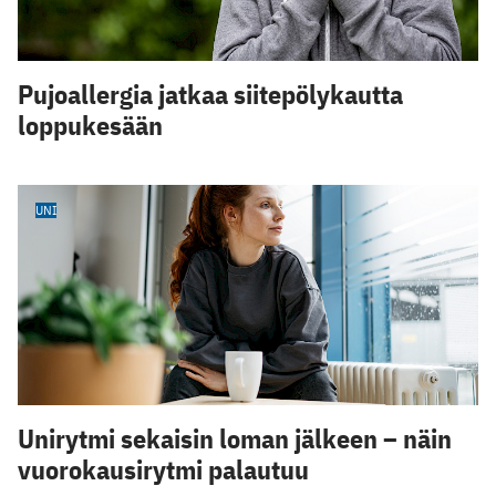
Pujoallergia jatkaa siitepölykautta
loppukesään
UNI
Unirytmi sekaisin loman jälkeen – näin
vuorokausirytmi palautuu