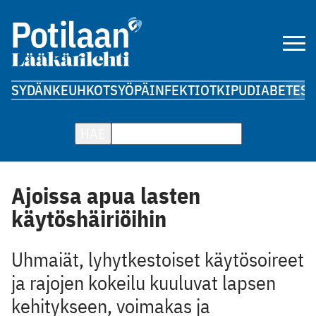
SYDÄN
KEUHKOT
SYÖPÄ
INFEKTIOT
KIPU
DIABETES
A
HAE
Ajoissa apua lasten
käytöshäiriöihin
Uhmaiät, lyhytkestoiset käytösoireet
ja rajojen kokeilu kuuluvat lapsen
kehitykseen, voimakas ja