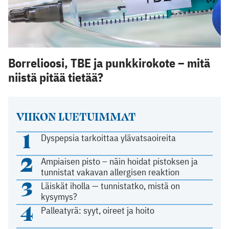
Borrelioosi, TBE ja punkkirokote – mitä
niistä pitää tietää?
VIIKON LUETUIMMAT
1
Dyspepsia tarkoittaa ylävatsaoireita
2
Ampiaisen pisto – näin hoidat pistoksen ja
tunnistat vakavan allergisen reaktion
3
Läiskät iholla — tunnistatko, mistä on
kysymys?
4
Palleatyrä: syyt, oireet ja hoito