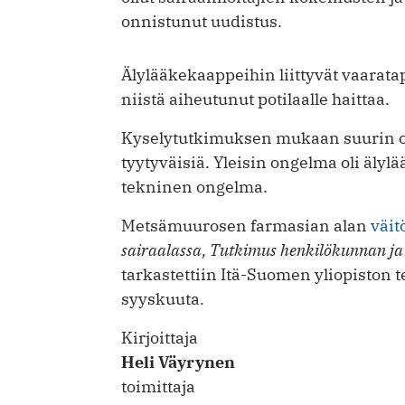
onnistunut uudistus.
Älylääkekaappeihin liittyvät vaarata
niistä aiheutunut potilaalle haittaa.
Kyselytutkimuksen mukaan suurin os
tyytyväisiä. Yleisin ongelma oli älyl
tekninen ongelma.
Metsämuurosen farmasian alan
väit
sairaalassa, Tutkimus henkilökunnan ja
tarkastettiin Itä-Suomen yliopiston 
syyskuuta.
Kirjoittaja
Heli Väyrynen
toimittaja