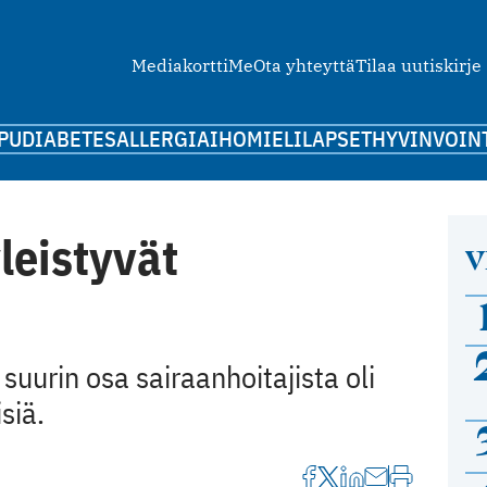
Mediakortti
Me
Ota yhteyttä
Tilaa uutiskirje
PU
DIABETES
ALLERGIA
IHO
MIELI
LAPSET
HYVINVOIN
leistyvät
V
urin osa sairaanhoitajista oli
siä.