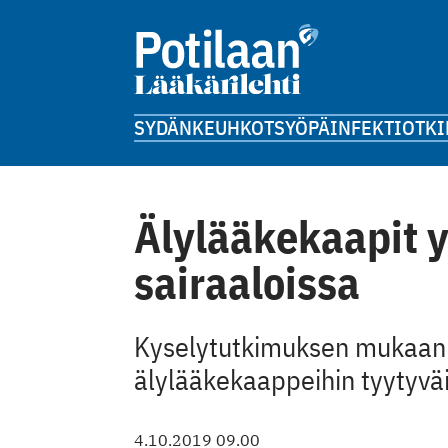
SYDÄN
KEUHKOT
SYÖPÄ
INFEKTIOT
KI
Älylääkekaapit y
sairaaloissa
Kyselytutkimuksen mukaan su
älylääkekaappeihin tyytyväi
4.10.2019 09.00