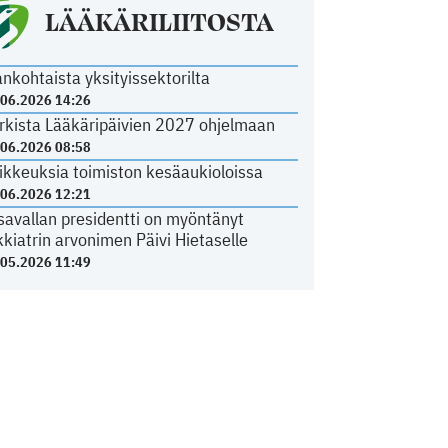
LÄÄKÄRILIITOSTA
ankohtaista yksityissektorilta
.06.2026 14:26
rkista Lääkäripäivien 2027 ohjelmaan
.06.2026 08:58
ikkeuksia toimiston kesäaukioloissa
.06.2026 12:21
savallan presidentti on myöntänyt
kkiatrin arvonimen Päivi Hietaselle
.05.2026 11:49