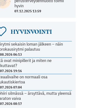
perusterveydenhuolto toimii
hyvin
07.12.2025 13:59
HYVINVOINTI
irytmi sekaisin loman jälkeen – näin
orokausirytmi palautuu
.08.2026 06:13
tä ovat minipillerit ja miten ne
ikuttavat?
.07.2026 19:16
teaalivaihe on normaali osa
ukautiskiertoa
.07.2026 07:04
ohiiri silmässä – ärsyttävä, mutta yleensä
araton vaiva
.07.2026 08:17