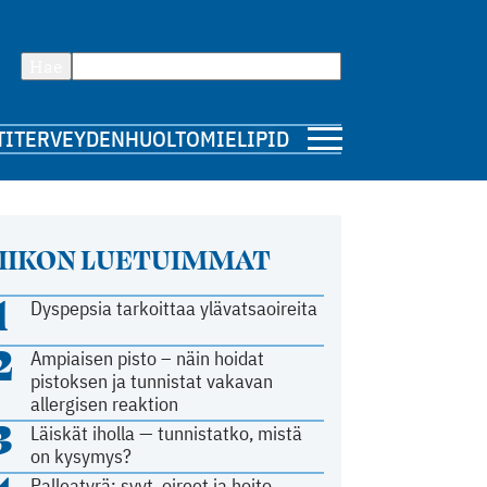
Hae
TI
TERVEYDENHUOLTO
MIELIPIDE
IIKON LUETUIMMAT
1
Dyspepsia tarkoittaa ylävatsaoireita
2
Ampiaisen pisto – näin hoidat
pistoksen ja tunnistat vakavan
allergisen reaktion
3
Läiskät iholla — tunnistatko, mistä
on kysymys?
Palleatyrä: syyt, oireet ja hoito