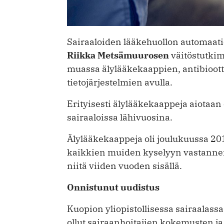
Sairaaloiden lääkehuollon automaatio
Riikka Metsämuurosen
väitöstutki
muassa älylääkekaappien, antibiootti
tietojärjestelmien avulla.
Erityisesti älylääkekaappeja aiotaan
sairaaloissa lähivuosina.
Älylääkekaappeja oli joulukuussa 201
kaikkien muiden kyselyyn vastannei
niitä viiden vuoden sisällä.
Onnistunut uudistus
Kuopion yliopistollisessa sairaalass
ollut sairaanhoitajien kokemusten j