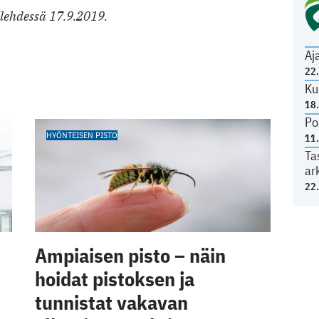
ilehdessä 17.9.2019.
Aj
22
Ku
18
Po
HYÖNTEISEN PISTO
11
Ta
ar
22
Ampiaisen pisto – näin
hoidat pistoksen ja
tunnistat vakavan