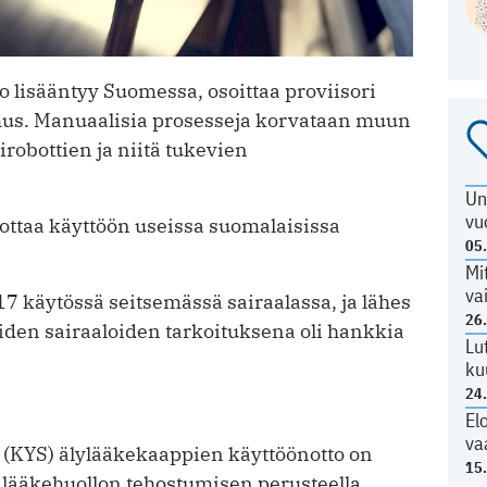
 lisääntyy Suomessa, osoittaa proviisori
mus. Manuaalisia prosesseja korvataan muun
robottien ja niitä tukevien
Un
vu
 ottaa käyttöön useissa suomalaisissa
05
Mi
va
7 käytössä seitsemässä sairaalassa, ja lähes
26
den sairaaloiden tarkoituksena oli hankkia
Lu
ku
24
El
va
a (KYS) älylääkekaappien käyttöönotto on
15
a lääkehuollon tehostumisen perusteella