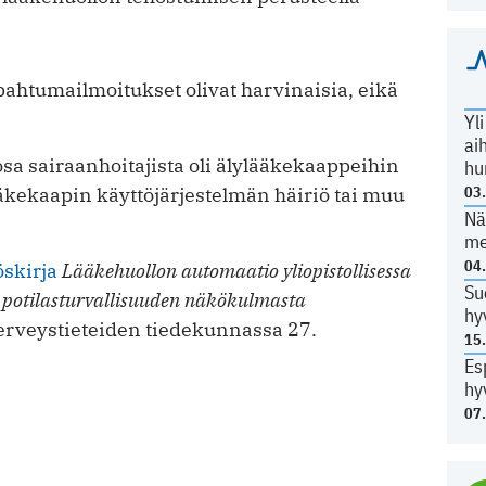
pahtumailmoitukset olivat harvinaisia, eikä
Yl
ai
a sairaanhoitajista oli älylääkekaappeihin
hu
ääkekaapin käyttöjärjestelmän häiriö tai muu
03
Nä
me
04
öskirja
Lääkehuollon automaatio yliopistollisessa
Su
 potilasturvallisuuden näkökulmasta
hy
terveystieteiden tiedekunnassa 27.
15
Es
hy
07