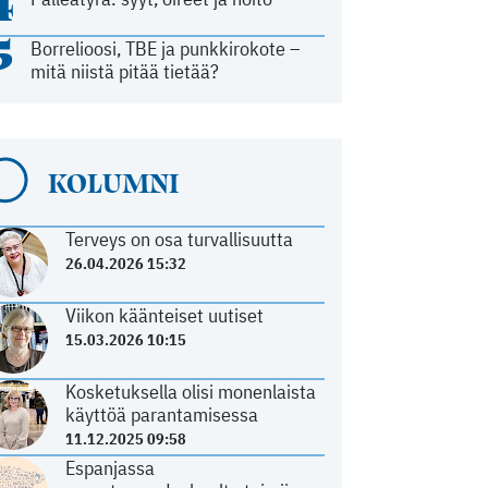
4
5
Borrelioosi, TBE ja punkkirokote –
mitä niistä pitää tietää?
KOLUMNI
Terveys on osa turvallisuutta
26.04.2026 15:32
Viikon käänteiset uutiset
15.03.2026 10:15
Kosketuksella olisi monenlaista
käyttöä parantamisessa
11.12.2025 09:58
Espanjassa