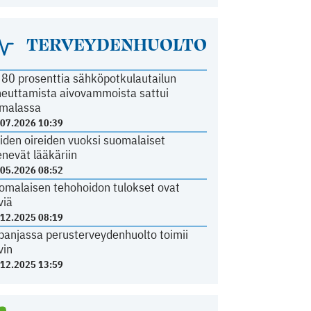
TERVEYDENHUOLTO
i 80 prosenttia sähköpotkulautailun
heuttamista aivovammoista sattui
malassa
.07.2026 10:39
iden oireiden vuoksi suomalaiset
nevät lääkäriin
.05.2026 08:52
omalaisen tehohoidon tulokset ovat
viä
.12.2025 08:19
panjassa perusterveydenhuolto toimii
vin
.12.2025 13:59