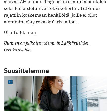
asuvaa Alzheimer-diagnoosin saanutta henkilöä
sekä kaltaistetun verrokkikohortin. Tutkimus
rajattiin koskemaan henkilöitä, joille ei ollut
aiemmin tehty revaskularisaatiota.
Ulla Toikkanen
Uutinen on julkaistu aiemmin Lääkärilehden
verkkosivuilla.
Suosittelemme
UNI