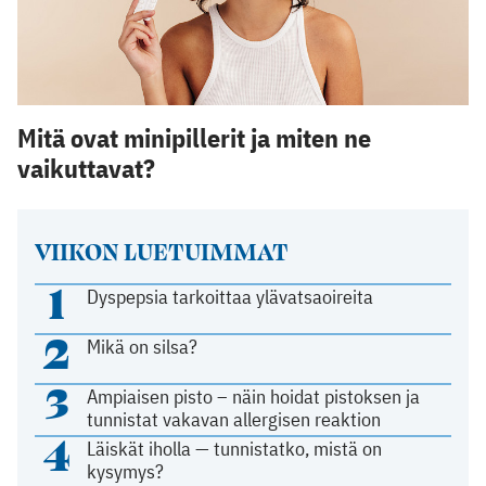
Mitä ovat minipillerit ja miten ne
vaikuttavat?
VIIKON LUETUIMMAT
1
Dyspepsia tarkoittaa ylävatsaoireita
2
Mikä on silsa?
3
Ampiaisen pisto – näin hoidat pistoksen ja
tunnistat vakavan allergisen reaktion
4
Läiskät iholla — tunnistatko, mistä on
kysymys?