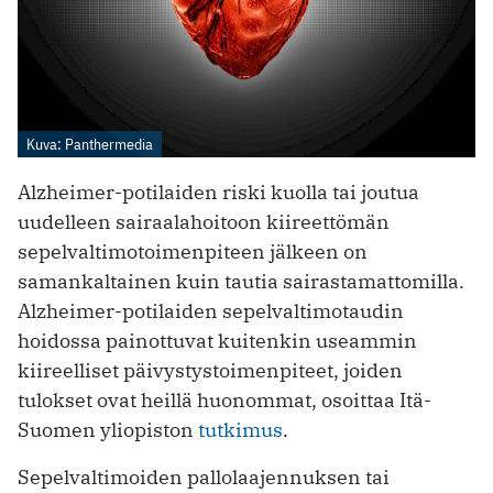
Kuva: Panthermedia
Alzheimer-potilaiden riski kuolla tai joutua
uudelleen sairaalahoitoon kiireettömän
sepelvaltimotoimenpiteen jälkeen on
samankaltainen kuin tautia sairastamattomilla.
Alzheimer-potilaiden sepelvaltimotaudin
hoidossa painottuvat kuitenkin useammin
kiireelliset päivystystoimenpiteet, joiden
tulokset ovat heillä huonommat, osoittaa Itä-
Suomen yliopiston
tutkimus
.
Sepelvaltimoiden pallolaajennuksen tai