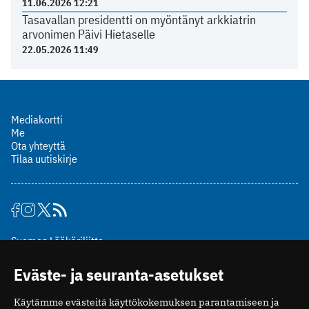
11.06.2026 12:21
Tasavallan presidentti on myöntänyt arkkiatrin
arvonimen Päivi Hietaselle
22.05.2026 11:49
Mediakortti
Me
Ota yhteyttä
Tilaa uutiskirje
Suomen Lääkäriliitto
Mäkelänkatu 2, PL 49
Eväste- ja seuranta-asetukset
00510 Helsinki
puh. (09) 393 091
Käytämme evästeitä käyttökokemuksen parantamiseen ja
toimitus@potilaanlaakarilehti.fi