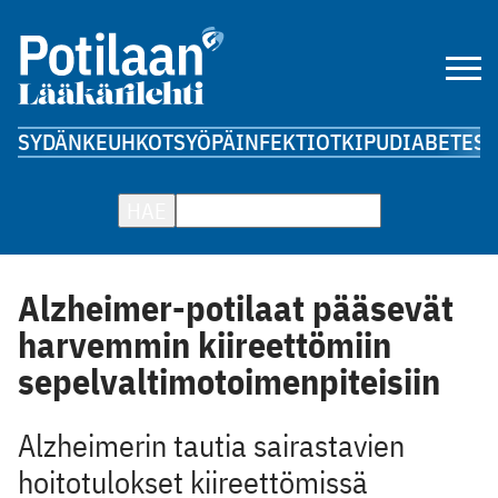
SYDÄN
KEUHKOT
SYÖPÄ
INFEKTIOT
KIPU
DIABETES
A
HAE
Alzheimer-potilaat pääsevät
harvemmin kiireettömiin
sepelvaltimotoimenpiteisiin
Alzheimerin tautia sairastavien
hoitotulokset kiireettömissä