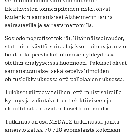
verrattuna tautia sairastamattomiin.
Elektiivisten toimenpiteiden riskit olivat
kuitenkin samanlaiset Alzheimerin tautia
sairastavilla ja sairastamattomilla.
Sosiodemografiset tekijät, liitännäissairaudet,
statiinien käyttö, sairaalajakson pituus ja arvio
hoidon tarpeesta kotiutumisen yhteydessä
otettiin analyyseissa huomioon. Tulokset olivat
samansuuntaiset sekä sepelvaltimoiden
ohitusleikkauksessa että pallolaajennuksessa.
Tulokset viittaavat siihen, että muistisairailla
kynnys ja valintakriteerit elektiiviseen ja
akuuttihoitoon ovat erilaiset kuin muilla.
Tutkimus on osa MEDALZ-tutkimusta, jonka
aineisto kattaa 70 718 suomalaista kotonaan