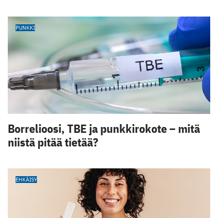
PUNKKI
Borrelioosi, TBE ja punkkirokote – mitä
niistä pitää tietää?
EHKÄISY