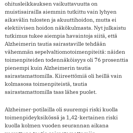
ohitusleikkauksen vaikuttavuutta on
muistisairailla aiemmin tutkittu vain lyhyen
aikavälin tulosten ja akuuttihoidon, mutta ei
elektiivisen hoidon näkökulmasta. Nyt julkaistu
tutkimus tukee aiempia havaintoja siitä, että
Alzheimerin tautia sairastaville tehdään
vähemmän sepelvaltiomotoimenpiteitä: näiden
toimenpiteiden todennäköisyys oli 76 prosenttia
pienempi kuin Alzheimerin tautia
sairastamattomilla. Kiireettömiä oli heillä vain
kolmasosa toimenpiteistä, tautia
sairastamattomilla taas lähes puolet.
Alzheimer-potilailla oli suurempi riski kuolla
toimenpideyksikössä ja 1,42-kertainen riski
kuolla kolmen vuoden seurannan aikana