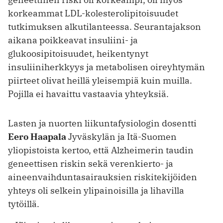
korkeammat LDL-kolesterolipitoisuudet
tutkimuksen alkutilanteessa. Seurantajakson
aikana poikkeavat insuliini- ja
glukoosipitoisuudet, heikentynyt
insuliiniherkkyys ja metabolisen oireyhtymän
piirteet olivat heillä yleisempiä kuin muilla.
Pojilla ei havaittu vastaavia yhteyksiä.
Lasten ja nuorten liikuntafysiologin dosentti
Eero Haapala
Jyväskylän ja Itä-Suomen
yliopistoista kertoo, että Alzheimerin taudin
geneettisen riskin sekä verenkierto- ja
aineenvaihduntasairauksien riskitekijöiden
yhteys oli selkein ylipainoisilla ja lihavilla
tytöillä.