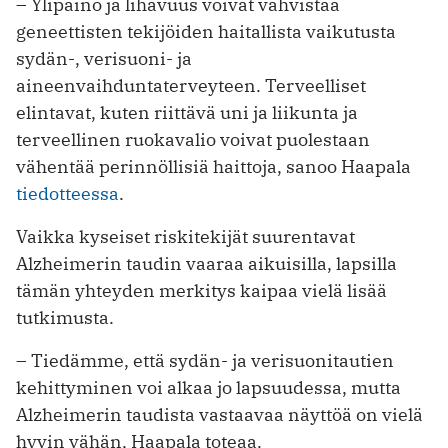
– Ylipaino ja lihavuus voivat vahvistaa
geneettisten tekijöiden haitallista vaikutusta
sydän-, verisuoni- ja
aineenvaihduntaterveyteen. Terveelliset
elintavat, kuten riittävä uni ja liikunta ja
terveellinen ruokavalio voivat puolestaan
vähentää perinnöllisiä haittoja, sanoo Haapala
tiedotteessa
.
Vaikka kyseiset riskitekijät suurentavat
Alzheimerin taudin vaaraa aikuisilla, lapsilla
tämän yhteyden merkitys kaipaa vielä lisää
tutkimusta.
– Tiedämme, että sydän- ja verisuonitautien
kehittyminen voi alkaa jo lapsuudessa, mutta
Alzheimerin taudista vastaavaa näyttöä on vielä
hyvin vähän, Haapala toteaa.