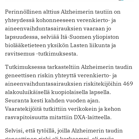
Perinnöllinen alttius Alzheimerin tautiin on
yhteydessä kohonneeseen verenkierto- ja
aineenvaihduntasairauksien vaaraan jo
lapsuudessa, selviää Itä-Suomen yliopiston
biolääketieteen yksikön Lasten liikunta ja
ravitsemus -tutkimuksesta.
Tutkimuksessa tarkasteltiin Alzheimerin taudin
geneettisen riskin yhteyttä verenkierto- ja
aineenvaihduntasairauksien riskitekijöihin 469
alakouluikäisellä kuopiolaisella lapsella.
Seuranta kesti kahden vuoden ajan.
Vaaratekijöitä tutkittiin verikokein ja kehon
rasvapitoisuutta mitattiin DXA-laitteella.
Selvisi, että tytöillä, joilla Alzheimerin taudin
geneettinen riski oli korkeampi, oli myös