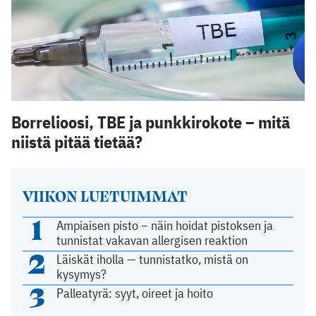
Borrelioosi, TBE ja punkkirokote – mitä
niistä pitää tietää?
VIIKON LUETUIMMAT
1
Ampiaisen pisto – näin hoidat pistoksen ja
tunnistat vakavan allergisen reaktion
2
Läiskät iholla — tunnistatko, mistä on
kysymys?
3
Palleatyrä: syyt, oireet ja hoito