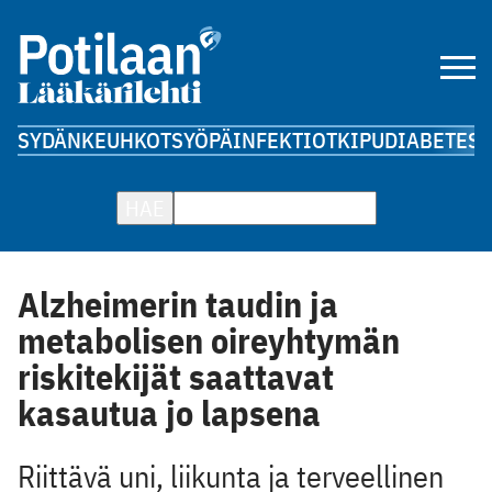
SYDÄN
KEUHKOT
SYÖPÄ
INFEKTIOT
KIPU
DIABETES
A
HAE
Alzheimerin taudin ja
metabolisen oireyhtymän
riskitekijät saattavat
kasautua jo lapsena
Riittävä uni, liikunta ja terveellinen