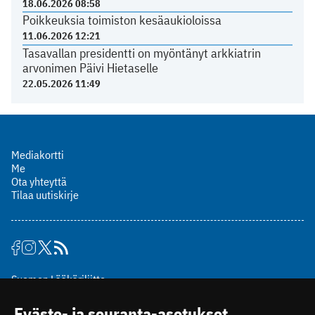
18.06.2026 08:58
Poikkeuksia toimiston kesäaukioloissa
11.06.2026 12:21
Tasavallan presidentti on myöntänyt arkkiatrin
arvonimen Päivi Hietaselle
22.05.2026 11:49
Mediakortti
Me
Ota yhteyttä
Tilaa uutiskirje
Suomen Lääkäriliitto
Mäkelänkatu 2, PL 49
Eväste- ja seuranta-asetukset
00510 Helsinki