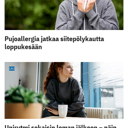
Pujoallergia jatkaa siitepölykautta
loppukesään
UNI
Unirytmi sekaisin loman jälkeen – näin