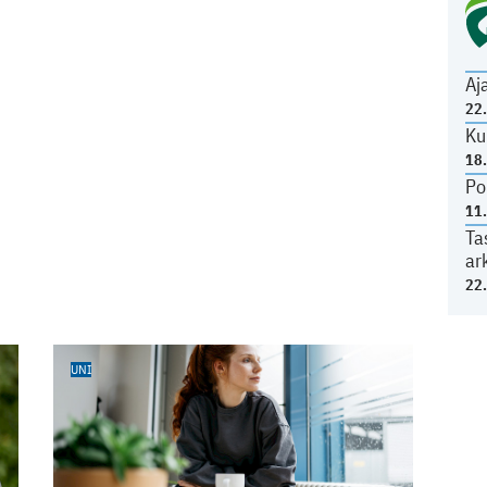
Aj
22
Ku
18
Po
11
Ta
ar
22
UNI