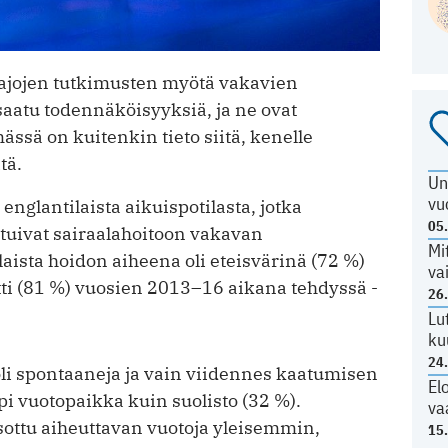
laajojen tutkimusten myötä vakavien
aatu todennäköisyyksiä, ja ne ovat
sä on kuitenkin tieto siitä, kenelle
tä.
Un
vu
englantilaista aikuispotilasta, jotka
05
utuivat sairaalahoitoon vakavan
Mi
laista hoidon aiheena oli eteisvärinä (72 %)
va
antti (81 %) vuosien 2013–16 aikana tehdyssä ­
26
Lu
ku
24
li spontaaneja ja vain viidennes kaatumisen
El
mpi vuotopaikka kuin suolisto (32 %).
va
ottu aiheuttavan vuotoja yleisemmin,
15