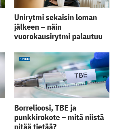
Unirytmi sekaisin loman
jälkeen – näin
vuorokausirytmi palautuu
PUNKKI
Borrelioosi, TBE ja
punkkirokote – mitä niistä
pitää tietää?