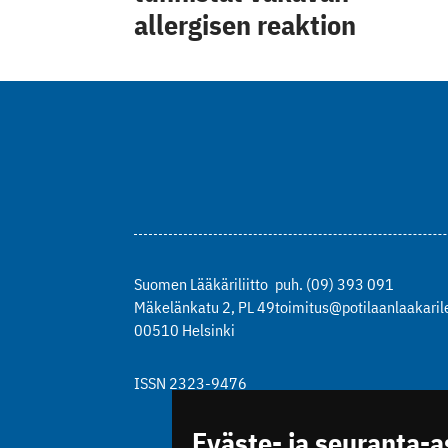
allergisen reaktion
Suomen Lääkäriliitto
puh. (09) 393 091
Mäkelänkatu 2, PL 49
toimitus@potilaanlaakarile
00510 Helsinki
ISSN 2323-9476
Eväste- ja seuranta-