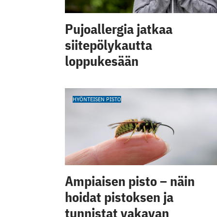
Pujoallergia jatkaa
siitepölykautta
loppukesään
HYÖNTEISEN PISTO
Ampiaisen pisto – näin
hoidat pistoksen ja
tunnistat vakavan