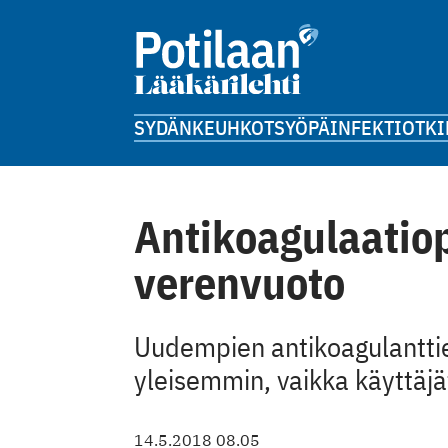
SYDÄN
KEUHKOT
SYÖPÄ
INFEKTIOT
KI
Antikoagulaatio
verenvuoto
Uudempien antikoagulanttie
yleisemmin, vaikka käyttäjä
14.5.2018 08.05