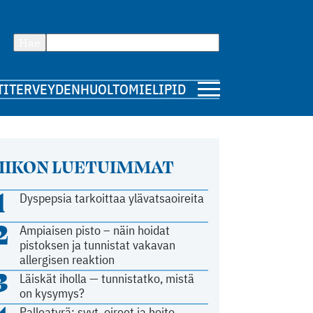
Hae
TI
TERVEYDENHUOLTO
MIELIPIDE
IIKON LUETUIMMAT
1
Dyspepsia tarkoittaa ylävatsaoireita
2
Ampiaisen pisto – näin hoidat
pistoksen ja tunnistat vakavan
allergisen reaktion
3
Läiskät iholla — tunnistatko, mistä
on kysymys?
Palleatyrä: syyt, oireet ja hoito