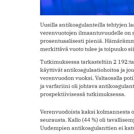
Uusilla antikoagulanteilla tehtyjen 
verenvuotojen ilmaantuvuudelle on s
prosentuaalisesti pieniä. Hämärämmäs
merkittävä vuoto tulee ja toipuuko sii
Tutkimuksessa tarkasteltiin 2 192:ta 
käyttivät antikoagulaatiohoitoa ja jo
verenvuodon vuoksi. Valtaosalla poti
ja varfa­riini oli johtava antikoagul
prospektiivisessä tutkimuksessa.
Verenvuodoista kaksi kolmannesta o
seurausta. Kallo (44 %) oli tavallise
Uudempien antikoagulanttien ei kats