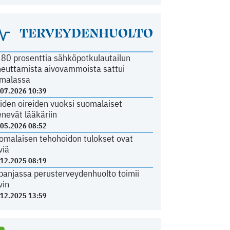
TERVEYDENHUOLTO
i 80 prosenttia sähköpotkulautailun
heuttamista aivovammoista sattui
malassa
.07.2026 10:39
iden oireiden vuoksi suomalaiset
nevät lääkäriin
.05.2026 08:52
omalaisen tehohoidon tulokset ovat
viä
.12.2025 08:19
panjassa perusterveydenhuolto toimii
vin
.12.2025 13:59