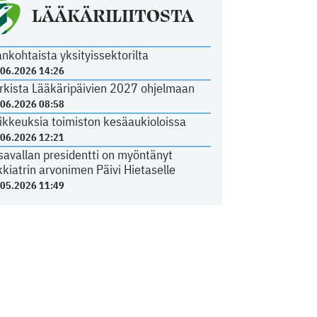
LÄÄKÄRILIITOSTA
ankohtaista yksityissektorilta
.06.2026 14:26
rkista Lääkäripäivien 2027 ohjelmaan
.06.2026 08:58
ikkeuksia toimiston kesäaukioloissa
.06.2026 12:21
savallan presidentti on myöntänyt
kkiatrin arvonimen Päivi Hietaselle
.05.2026 11:49