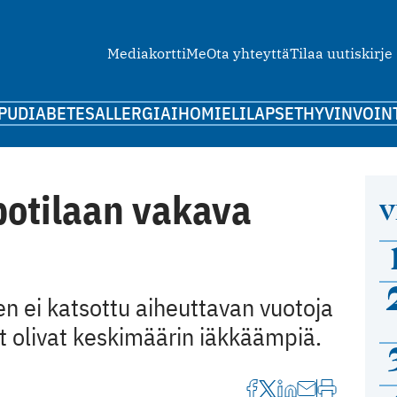
Mediakortti
Me
Ota yhteyttä
Tilaa uutiskirje
PU
DIABETES
ALLERGIA
IHO
MIELI
LAPSET
HYVINVOIN
potilaan vakava
V
n ei katsottu aiheuttavan vuotoja
t olivat keskimäärin iäkkäämpiä.