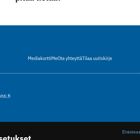
Mediakortti
Me
Ota yhteyttä
Tilaa uutiskirje
hti.fi
Evästea
asetukset