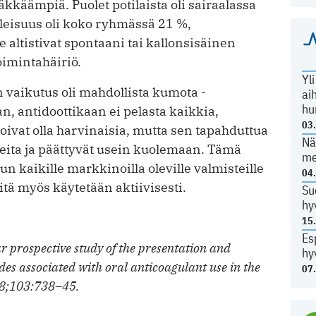
äkkäämpiä. Puolet potilaista oli sairaalassa
leisuus oli koko ryhmässä 21 %,
altistivat spontaani tai kallonsisäinen
oimintahäiriö.
Yl
 vaikutus oli mahdollista kumota ­
ai
hu
, antidoottikaan ei pelasta kaikkia,
03
voivat olla harvinaisia, mutta sen tapahduttua
Nä
neita ja päättyvät usein kuolemaan. Tämä
me
n kaikille markkinoilla oleville valmisteille
04
tä myös käytetään aktiivisesti.
Su
hy
15
Es
r prospective study of the presentation and
hy
des associated with oral anticoagulant use in the
07
8;103:738–45.