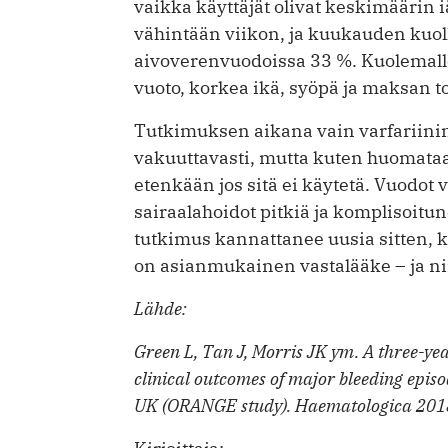
vaikka käyttäjät olivat keskimäärin i
vähintään viikon, ja kuukauden kuol
aivoverenvuodoissa 33 %. Kuolemalle 
vuoto, korkea ikä, syöpä ja maksan t
Tutkimuksen aikana vain varfariinin
vakuuttavasti, mutta kuten huomataan
etenkään jos sitä ei käytetä. Vuodot 
sairaalahoidot pitkiä ja komplisoitu
tutkimus kannattanee uusia sitten, ku
on asianmukainen vastalääke – ja nii
Lähde:
Green L, Tan J, Morris JK ym. A three-yea
clinical outcomes of major bleeding episo
UK (ORANGE study). Haematologica 201