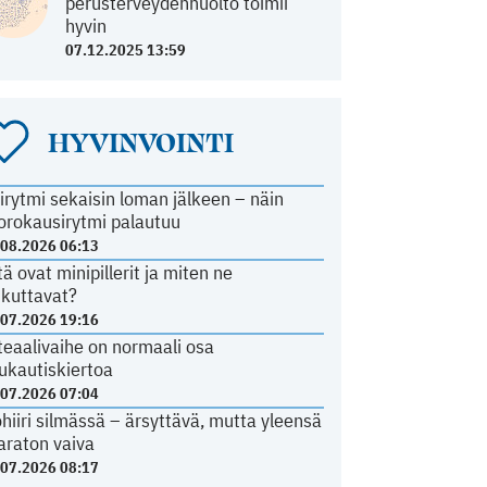
perusterveydenhuolto toimii
hyvin
07.12.2025 13:59
HYVINVOINTI
irytmi sekaisin loman jälkeen – näin
orokausirytmi palautuu
.08.2026 06:13
tä ovat minipillerit ja miten ne
ikuttavat?
.07.2026 19:16
teaalivaihe on normaali osa
ukautiskiertoa
.07.2026 07:04
ohiiri silmässä – ärsyttävä, mutta yleensä
araton vaiva
.07.2026 08:17