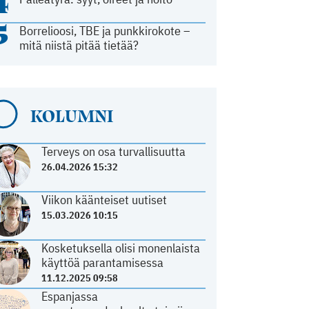
4
5
Borrelioosi, TBE ja punkkirokote –
mitä niistä pitää tietää?
KOLUMNI
Terveys on osa turvallisuutta
26.04.2026 15:32
Viikon käänteiset uutiset
15.03.2026 10:15
Kosketuksella olisi monenlaista
käyttöä parantamisessa
11.12.2025 09:58
Espanjassa